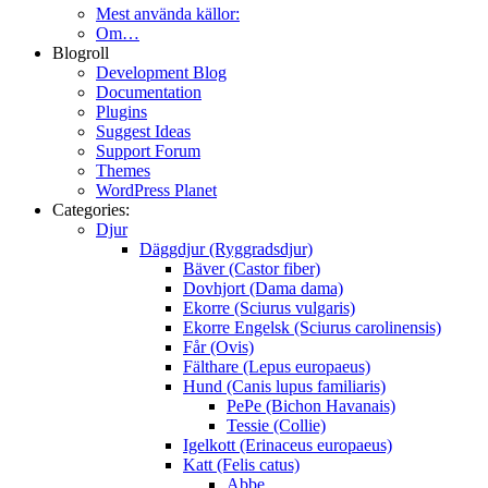
Mest använda källor:
Om…
Blogroll
Development Blog
Documentation
Plugins
Suggest Ideas
Support Forum
Themes
WordPress Planet
Categories:
Djur
Däggdjur (Ryggradsdjur)
Bäver (Castor fiber)
Dovhjort (Dama dama)
Ekorre (Sciurus vulgaris)
Ekorre Engelsk (Sciurus carolinensis)
Får (Ovis)
Fälthare (Lepus europaeus)
Hund (Canis lupus familiaris)
PePe (Bichon Havanais)
Tessie (Collie)
Igelkott (Erinaceus europaeus)
Katt (Felis catus)
Abbe