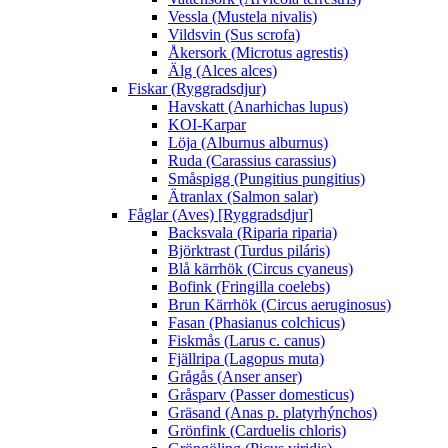
Vessla (Mustela nivalis)
Vildsvin (Sus scrofa)
Åkersork (Microtus agrestis)
Älg (Alces alces)
Fiskar (Ryggradsdjur)
Havskatt (Anarhichas lupus)
KOI-Karpar
Löja (Alburnus alburnus)
Ruda (Carassius carassius)
Småspigg (Pungitius pungitius)
Ätranlax (Salmon salar)
Fåglar (Aves) [Ryggradsdjur]
Backsvala (Riparia riparia)
Björktrast (Turdus piláris)
Blå kärrhök (Circus cyaneus)
Bofink (Fringilla coelebs)
Brun Kärrhök (Circus aeruginosus)
Fasan (Phasianus colchicus)
Fiskmås (Larus c. canus)
Fjällripa (Lagopus muta)
Grågås (Anser anser)
Gråsparv (Passer domesticus)
Gräsand (Anas p. platyrhýnchos)
Grönfink (Carduelis chloris)