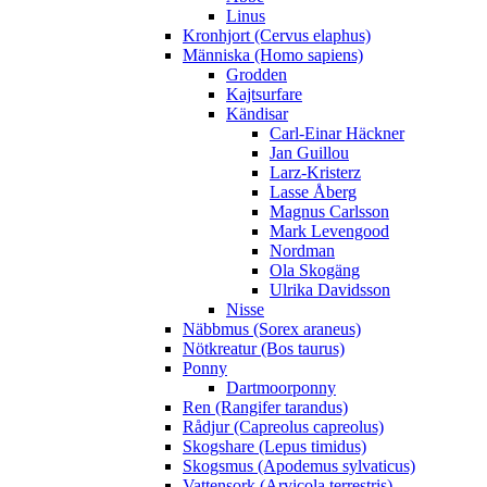
Linus
Kronhjort (Cervus elaphus)
Människa (Homo sapiens)
Grodden
Kajtsurfare
Kändisar
Carl-Einar Häckner
Jan Guillou
Larz-Kristerz
Lasse Åberg
Magnus Carlsson
Mark Levengood
Nordman
Ola Skogäng
Ulrika Davidsson
Nisse
Näbbmus (Sorex araneus)
Nötkreatur (Bos taurus)
Ponny
Dartmoorponny
Ren (Rangifer tarandus)
Rådjur (Capreolus capreolus)
Skogshare (Lepus timidus)
Skogsmus (Apodemus sylvaticus)
Vattensork (Arvicola terrestris)