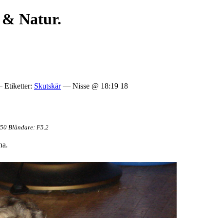
 & Natur.
Etiketter:
Skutskär
— Nisse @ 18:19 18
/50 Bländare: F5.2
na.