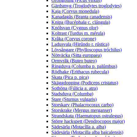
Gröngöling (Picus viridis)
Gärdsmyg (Troglodytes troglodytes)
Kaja (Corvus monedula)
Kanadagås (Branta canadensis)
Knipa (Bucéphala c. clángula)
Knölsvan (Cygnus olor)
Koltrast (Turdus m. mérula)
Kråka (Corvus corone)
Ladusvala (Hirúndo r. rústica)
Lövsångare (Phylloscopus tróchilus)
Nötväcka (Sitta europaea)
Ormvråk (Buteo buteo)
Ringduva (Columba p. palúmbus)
Rödhake (Erithacus rubecula)
Skata (Pica p. pica)
Skäggdopping (Podiceps cristatus)
Sothöna (Fúlicia a. atra)
Stadsduva (Columba)
Stare (Sturnus vulgaris)
Storskarv (Phalacrocorax carbo)
Storskrake (Mergus merganser)
Strandskata (Haematopus ostralegus)
Större hackspett (Dendrocopos major)
Sädesärla (Motacílla a. alba)
Sädesärla (Motacilla alba baicalensis)