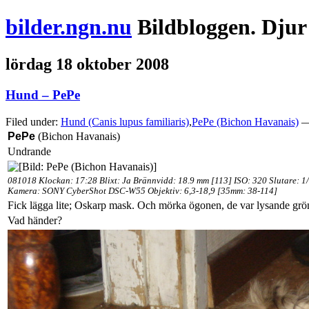
bilder.ngn.nu
Bildbloggen. Djur
lördag 18 oktober 2008
Hund – PePe
Filed under:
Hund (Canis lupus familiaris)
,
PePe (Bichon Havanais)
— 
PePe
(Bichon Havanais)
Undrande
081018 Klockan: 17:28 Blixt: Ja Brännvidd: 18.9 mm [113] ISO: 320 Slutare: 1
Kamera: SONY CyberShot DSC-W55 Objektiv: 6,3-18,9 [35mm: 38-114]
Fick lägga lite; Oskarp mask. Och mörka ögonen, de var lysande grö
Vad händer?