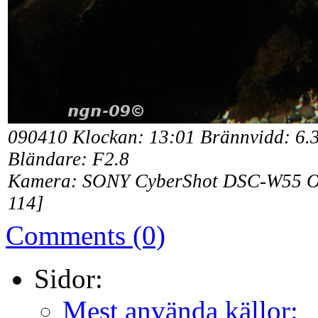
090410 Klockan: 13:01 Brännvidd: 6.3
Bländare: F2.8
Kamera: SONY CyberShot DSC-W55 Obj
114]
Comments (0)
Sidor:
Mest använda källor: