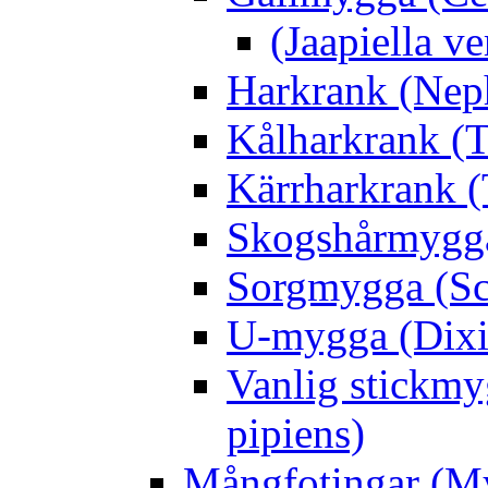
(Jaapiella v
Harkrank (Nep
Kålharkrank (T
Kärrharkrank (
Skogshårmygga 
Sorgmygga (Sc
U-mygga (Dixi
Vanlig stickmy
pipiens)
Mångfotingar (M