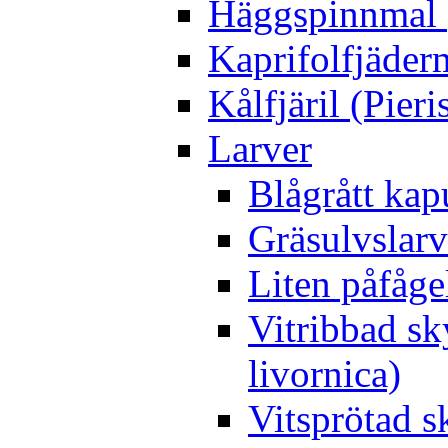
Häggspinnmal 
Kaprifolfjäder
Kålfjäril (Pieri
Larver
Blågrått kap
Gräsulvslarv
Liten påfåge
Vitribbad sk
livornica)
Vitsprötad 