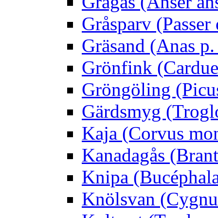
Grågås (Anser an
Gråsparv (Passer
Gräsand (Anas p.
Grönfink (Carduel
Gröngöling (Picus
Gärdsmyg (Troglo
Kaja (Corvus mo
Kanadagås (Brant
Knipa (Bucéphala 
Knölsvan (Cygnus