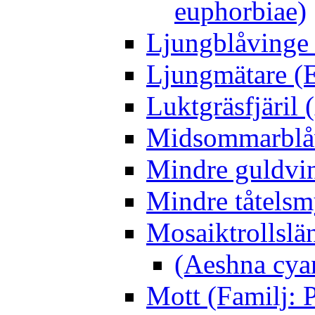
euphorbiae)
Ljungblåvinge 
Ljungmätare (E
Luktgräsfjäril
Midsommarblåvi
Mindre guldvin
Mindre tåtelsm
Mosaiktrollslä
(Aeshna cya
Mott (Familj: P