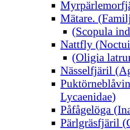
Myrpärlemorfjär
Mätare. (Famil
(Scopula ind
Nattfly (Noctu
(Oligia latru
Nässelfjäril (Ag
Puktörneblåvi
Lycaenidae)
Påfågelöga (Ina
Pärlgräsfjäril