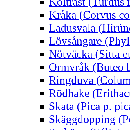
Koltrast (Turdus 
Kråka (Corvus co
Ladusvala (Hirúnd
Lövsångare (Phyl
Nötväcka (Sitta e
Ormvråk (Buteo 
Ringduva (Colum
Rödhake (Erithac
Skata (Pica p. pic
Skäggdopping (Po