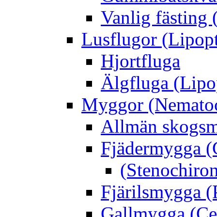
Vanlig fästing 
Lusflugor (Lipop
Hjortfluga
Älgfluga (Lipo
Myggor (Nematoc
Allmän skogs
Fjädermygga (
(Stenochiro
Fjärilsmygga (
Gallmygga (Ce