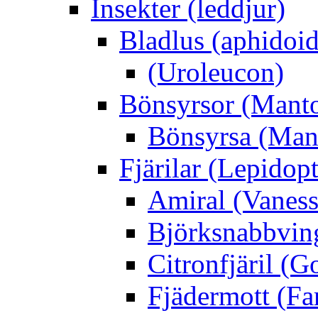
Insekter (leddjur)
Bladlus (aphidoid
(Uroleucon)
Bönsyrsor (Mant
Bönsyrsa (Mant
Fjärilar (Lepidopt
Amiral (Vaness
Björksnabbving
Citronfjäril (
Fjädermott (Fa