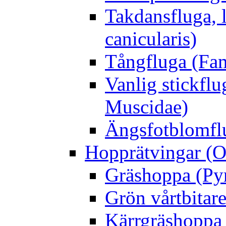
Takdansfluga, 
canicularis)
Tångfluga (Fam
Vanlig stickflu
Muscidae)
Ängsfotblomflu
Hopprätvingar (O
Gräshoppa (Py
Grön vårtbitare
Kärrgräshoppa 