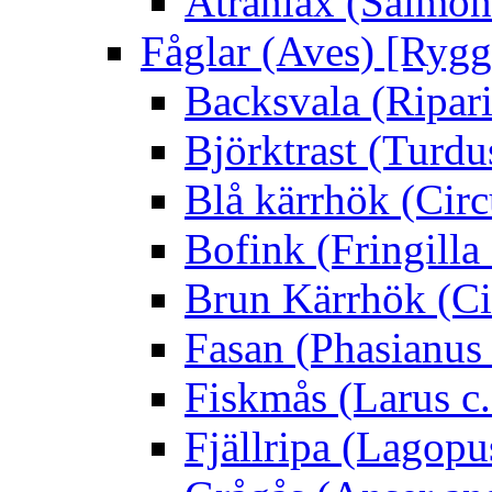
Ätranlax (Salmon 
Fåglar (Aves) [Rygg
Backsvala (Ripari
Björktrast (Turdus
Blå kärrhök (Circ
Bofink (Fringilla
Brun Kärrhök (Ci
Fasan (Phasianus 
Fiskmås (Larus c.
Fjällripa (Lagopu