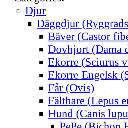
Djur
Däggdjur (Ryggrads
Bäver (Castor fib
Dovhjort (Dama 
Ekorre (Sciurus v
Ekorre Engelsk (S
Får (Ovis)
Fälthare (Lepus 
Hund (Canis lupus
PePe (Bichon 