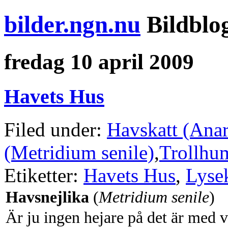
bilder.ngn.nu
Bildblo
fredag 10 april 2009
Havets Hus
Filed under:
Havskatt (Anar
(Metridium senile)
,
Trollhu
Etiketter:
Havets Hus
,
Lysek
Havsnejlika
(
Metridium senile
)
Är ju ingen hejare på det är med 