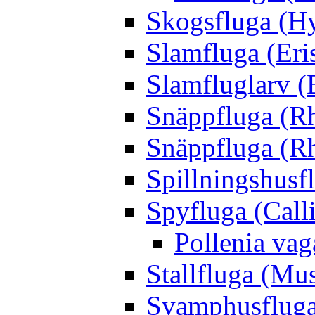
Skogsfluga (Hy
Slamfluga (Eris
Slamfluglarv (E
Snäppfluga (R
Snäppfluga (R
Spillningshusfl
Spyfluga (Call
Pollenia va
Stallfluga (Mus
Svamphusfluga