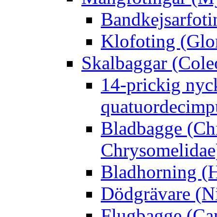
Bandkejsarfoti
Klofoting (Glo
Skalbaggar (Cole
14-prickig nyc
quatuordecimp
Bladbagge (Ch
Chrysomelidae
Bladhorning (H
Dödgrävare (Ni
Flugbagge (Can