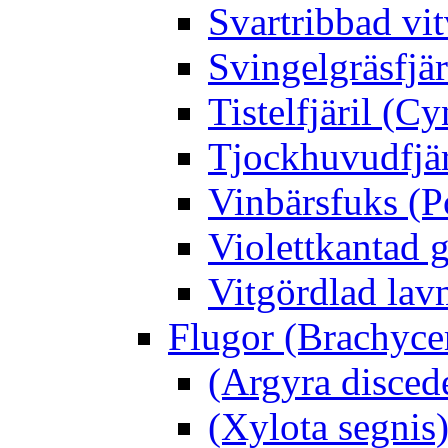
Svartribbad vit
Svingelgräsfjä
Tistelfjäril (Cy
Tjockhuvudfjär
Vinbärsfuks (P
Violettkantad 
Vitgördlad lavm
Flugor (Brachyce
(Argyra disced
(Xylota segnis