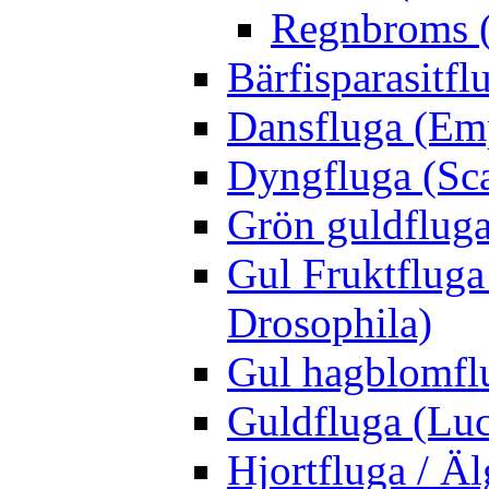
Regnbroms (
Bärfisparasit
Dansfluga (Emp
Dyngfluga (Sca
Grön guldfluga 
Gul Fruktfluga
Drosophila)
Gul hagblomflu
Guldfluga (Luci
Hjortfluga / Ä