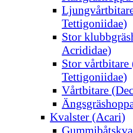
Ljungvårtbitar
Tettigoniidae)
Stor klubbgrä
Acrididae)
Stor vårtbitare
Tettigoniidae)
Vårtbitare (Dec
Ängsgräshoppa
Kvalster (Acari)
Gummibåtskval