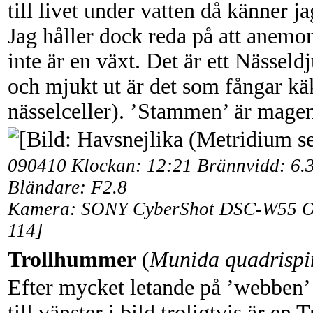
till livet under vatten då känner
Jag håller dock reda på att anemo
inte är en växt. Det är ett Nässeldj
och mjukt ut är det som fångar kä
nässelceller). ’Stammen’ är magen 
090410 Klockan: 12:21 Brännvidd: 6.3
Bländare: F2.8
Kamera: SONY CyberShot DSC-W55 Obj
114]
Trollhummer
(
Munida quadrispi
Efter mycket letande på ’webben’ k
till vänster i bild troligtvis är en