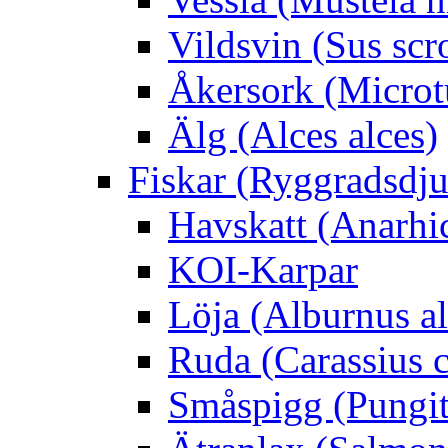
Vildsvin (Sus scr
Åkersork (Microtu
Älg (Alces alces)
Fiskar (Ryggradsdju
Havskatt (Anarhi
KOI-Karpar
Löja (Alburnus a
Ruda (Carassius c
Småspigg (Pungit