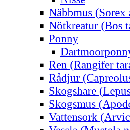
Näbbmus (Sorex 
Nötkreatur (Bos t
Ponny
Dartmoorponn
Ren (Rangifer ta
Rådjur (Capreolu
Skogshare (Lepus
Skogsmus (Apode
Vattensork (Arvico
Vessla (Mustela n