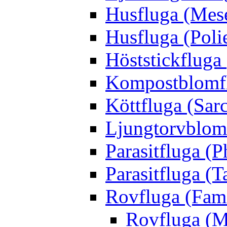
Husfluga (Mes
Husfluga (Polie
Höststickfluga
Kompostblomflu
Köttfluga (Sar
Ljungtorvblomf
Parasitfluga (P
Parasitfluga (T
Rovfluga (Fami
Rovfluga (M