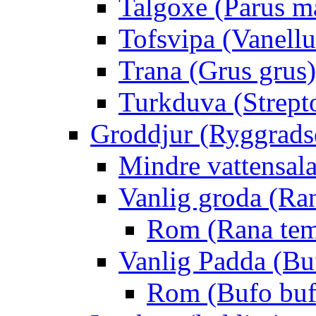
Talgoxe (Parus m
Tofsvipa (Vanellu
Trana (Grus grus)
Turkduva (Strept
Groddjur (Ryggrads
Mindre vattensala
Vanlig groda (Ra
Rom (Rana tem
Vanlig Padda (Bu
Rom (Bufo buf