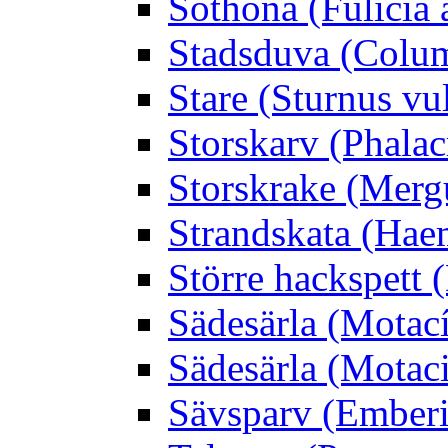
Sothöna (Fúlicia a
Stadsduva (Colu
Stare (Sturnus vu
Storskarv (Phalac
Storskrake (Merg
Strandskata (Hae
Större hackspett
Sädesärla (Motacíl
Sädesärla (Motacil
Sävsparv (Emberi