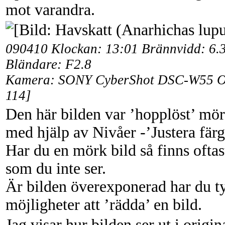
mot varandra.
090410 Klockan: 13:01 Brännvidd: 6.3
Bländare: F2.8
Kamera: SONY CyberShot DSC-W55 Obj
114]
Den här bilden var ’hopplöst’ mö
med hjälp av Nivåer -’Justera fär
Har du en mörk bild så finns ofta
som du inte ser.
Är bilden överexponerad har du t
möjligheter att ’rädda’ en bild.
Jag visar hur bilden ser ut i origi