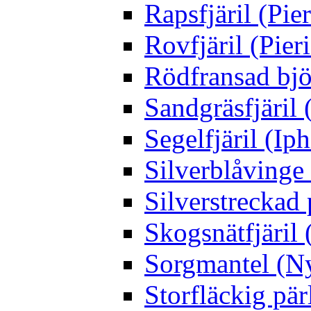
Rapsfjäril (Pier
Rovfjäril (Pier
Rödfransad bjö
Sandgräsfjäril
Segelfjäril (Iph
Silverblåving
Silverstreckad 
Skogsnätfjäril 
Sorgmantel (Ny
Storfläckig pär