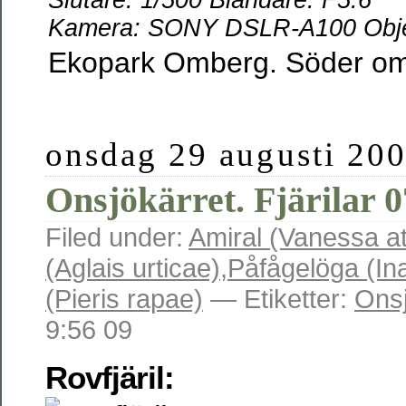
Slutare: 1/500 Bländare: F5.6
Kamera: SONY DSLR-A100 Objek
Ekopark Omberg. Söder om
onsdag 29 augusti 20
Onsjökärret. Fjärilar 
Filed under:
Amiral (Vanessa at
(Aglais urticae)
,
Påfågelöga (Ina
(Pieris rapae)
— Etiketter:
Onsj
9:56 09
Rovfjäril: