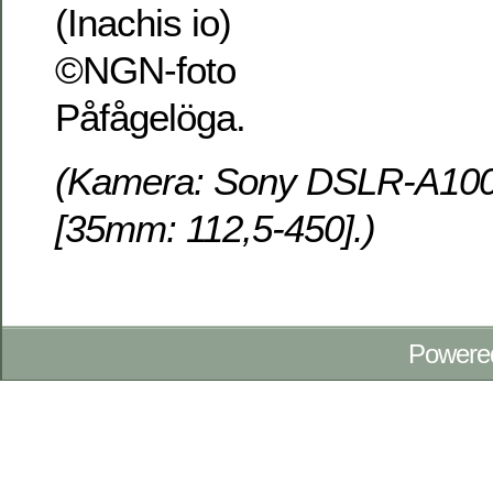
Påfågelöga.
(Kamera: Sony DSLR-A100 
[35mm: 112,5-450].)
Powere