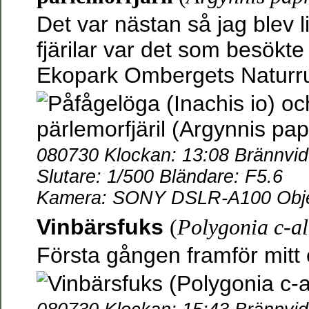
Det var nästan så jag blev 
fjärilar var det som besökt
Ekopark Ombergets Naturr
080730 Klockan: 13:08 Brännvi
Slutare: 1/500 Bländare: F5.6
Kamera: SONY DSLR-A100 Objek
Vinbärsfuks
(
Polygonia c-a
Första gången framför mitt o