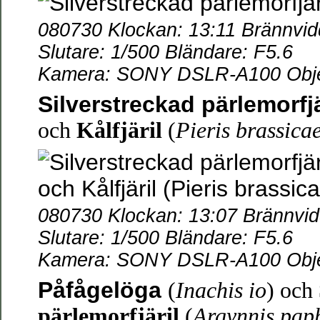
080730 Klockan: 13:11 Brännvi
Slutare: 1/500 Bländare: F5.6
Kamera: SONY DSLR-A100 Objek
Silverstreckad pärlemorfj
och
Kålfjäril
(
Pieris brassica
080730 Klockan: 13:07 Brännvi
Slutare: 1/500 Bländare: F5.6
Kamera: SONY DSLR-A100 Objek
Påfågelöga
(
Inachis io
)
och
pärlemorfjäril
(
Argynnis pap