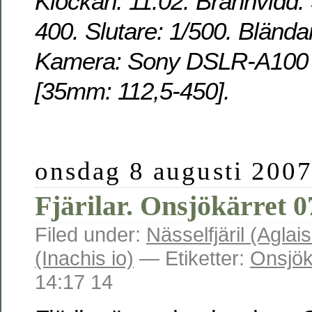
Klockan: 11:02. Brännvidd:
400. Slutare: 1/500. Blända
Kamera: Sony DSLR-A100 o
[35mm: 112,5-450].
onsdag 8 augusti 200
Fjärilar. Onsjökärret 
Filed under:
Nässelfjäril (Aglais
(Inachis io)
— Etiketter:
Onsjök
14:17 14