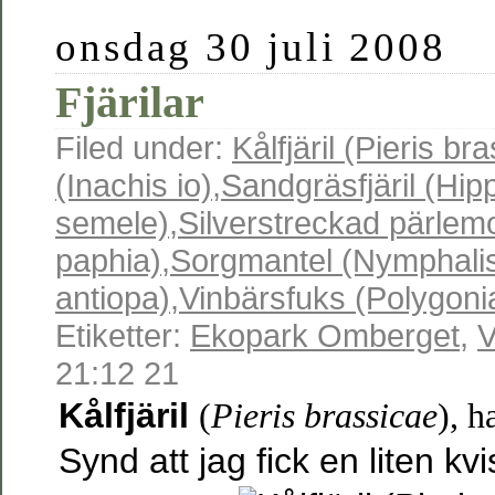
onsdag 30 juli 2008
Fjärilar
Filed under:
Kålfjäril (Pieris br
(Inachis io)
,
Sandgräsfjäril (Hip
semele)
,
Silverstreckad pärlemo
paphia)
,
Sorgmantel (Nymphali
antiopa)
,
Vinbärsfuks (Polygoni
Etiketter:
Ekopark Omberget
,
V
21:12 21
Kålfjäril
(
Pieris brassicae
), h
Synd att jag fick en liten kvi