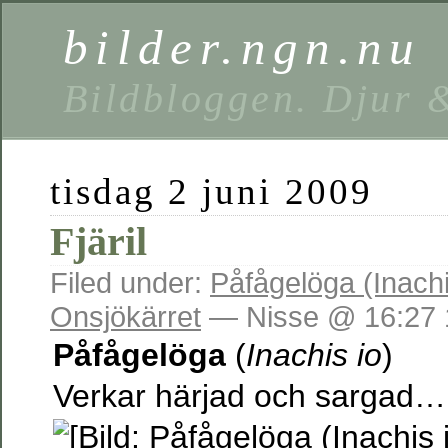
bilder.ngn.nu
Bildbloggen. Djur 
tisdag 2 juni 2009
Fjäril
Filed under:
Påfågelöga (Inachi
Onsjökärret
— Nisse @ 16:27 
Påfågelöga
(
Inachis io
)
Verkar härjad och sargad…