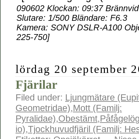
090602 Klockan: 09:37 Brännvi
Slutare: 1/500 Bländare: F6.3
Kamera: SONY DSLR-A100 Obje
225-750]
lördag 20 september 
Fjärilar
Filed under:
Ljungmätare (Eupi
Geometridae)
,
Mott (Familj:
Pyralidae)
,
Obestämt
,
Påfågelög
io)
,
Tjockhuvudfjäril (Familj: He