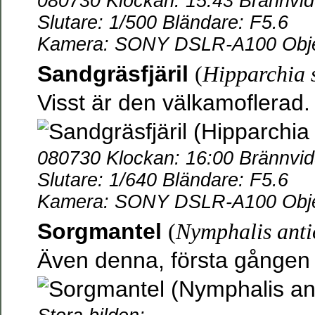
080730 Klockan: 15:43 Brännvi
Slutare: 1/500 Bländare: F5.6
Kamera: SONY DSLR-A100 Objek
Sandgräsfjäril
(
Hipparchia 
Visst är den välkamoflerad.
080730 Klockan: 16:00 Brännvi
Slutare: 1/640 Bländare: F5.6
Kamera: SONY DSLR-A100 Objek
Sorgmantel
(
Nymphalis ant
Även denna, första gången f