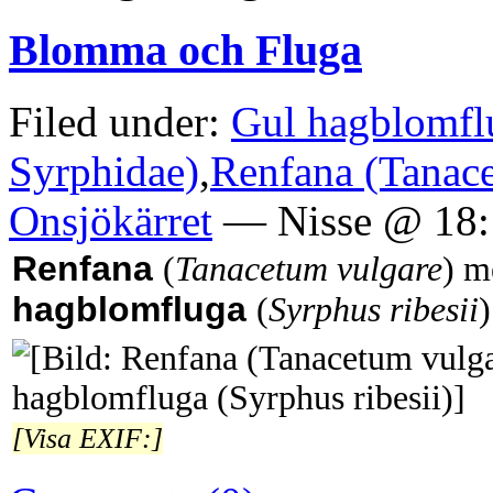
Blomma och Fluga
Filed under:
Gul hagblomflu
Syrphidae)
,
Renfana (Tanac
Onsjökärret
— Nisse @ 18:
Renfana
(
Tanacetum vulgare
)
me
hagblomfluga
(
Syrphus ribesii
)
[Visa EXIF:]