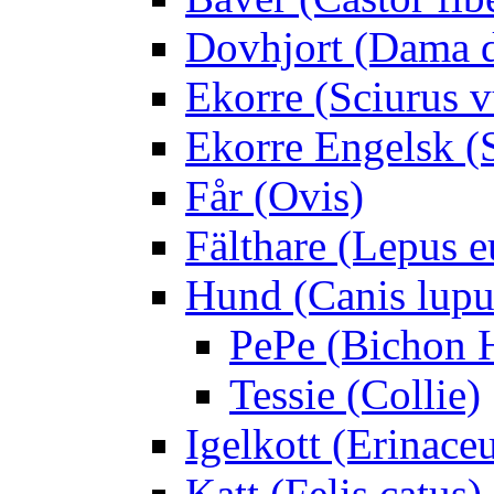
Dovhjort (Dama 
Ekorre (Sciurus v
Ekorre Engelsk (S
Får (Ovis)
Fälthare (Lepus 
Hund (Canis lupus
PePe (Bichon 
Tessie (Collie)
Igelkott (Erinace
Katt (Felis catus)