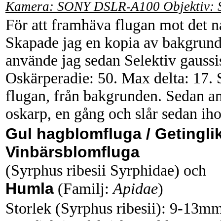
Kamera: SONY DSLR-A100 Objektiv: 
För att framhäva flugan mot det nå
Skapade jag en kopia av bakgrund
använde jag sedan Selektiv gauss
Oskärperadie: 50. Max delta: 17. 
flugan, från bakgrunden. Sedan an
oskarp, en gång och slår sedan iho
Gul hagblomfluga / Getinglik
Vinbärsblomfluga
(Syrphus ribesii Syrphidae) och
Humla
(Familj:
Apidae
)
Storlek (Syrphus ribesii): 9-13mm