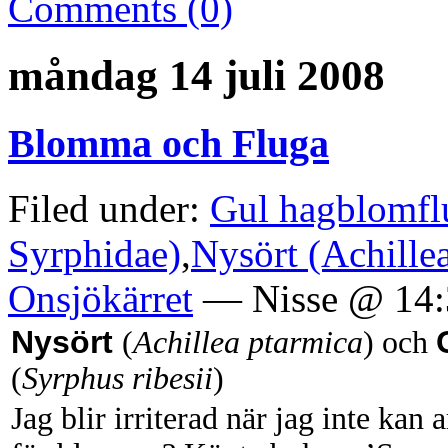
Comments (0)
måndag 14 juli 2008
Blomma och Fluga
Filed under:
Gul hagblomflu
Syrphidae)
,
Nysört (Achille
Onsjökärret
— Nisse @ 14:
Nysört
(
Achillea ptarmica
) och
(
Syrphus ribesii
)
Jag blir irriterad när jag inte kan