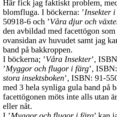
Här fick jag faktiskt problem, m
blomfluga. I böckerna: ’
Insekter 
50918-6 och ’
Våra djur och växte
den avbildad med facettögon som 
ovansidan av huvudet samt jag kan 
band på bakkroppen.
I böckerna; ’
Våra Insekter
’, ISBN
’
Myggor och flugor i färg
’, ISBN
stora insektsboken
’, ISBN: 91-55
med 3 hela synliga gula band på 
facettögonen möts inte alls utan är
eller nåt.
I ’
Myggor och flugor i färg
’ kan j