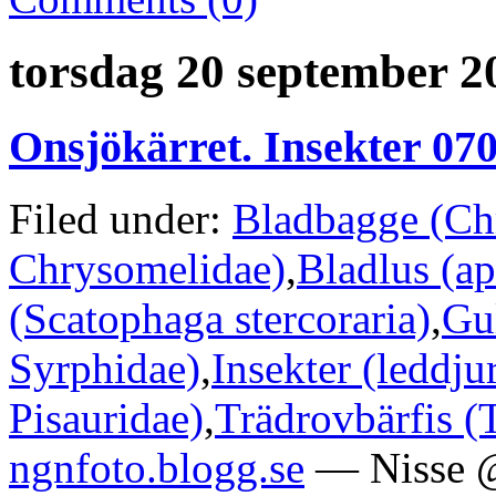
torsdag 20 september 2
Onsjökärret. Insekter 07
Filed under:
Bladbagge (Ch
Chrysomelidae)
,
Bladlus (a
(Scatophaga stercoraria)
,
Gu
Syrphidae)
,
Insekter (leddju
Pisauridae)
,
Trädrovbärfis (T
ngnfoto.blogg.se
— Nisse @