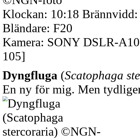
Klockan: 10:18 Brännvidd: 
Bländare: F20
Kamera: SONY DSLR-A100 
105]
Dyngfluga
(
Scatophaga ste
En ny för mig. Men tydligen