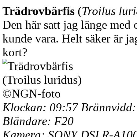
Trädrovbärfis
(
Troilus lur
Den här satt jag länge med 
kunde vara. Helt säker är jag
kort?
Klockan: 09:57 Brännvidd:
Bländare: F20
Kamera: SONY DSLR-A100 