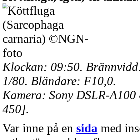
Klockan: 09:50. Brännvidd:
1/80. Bländare: F10,0.
Kamera: Sony DSLR-A100 o
450].
Var inne på en
sida
med inse