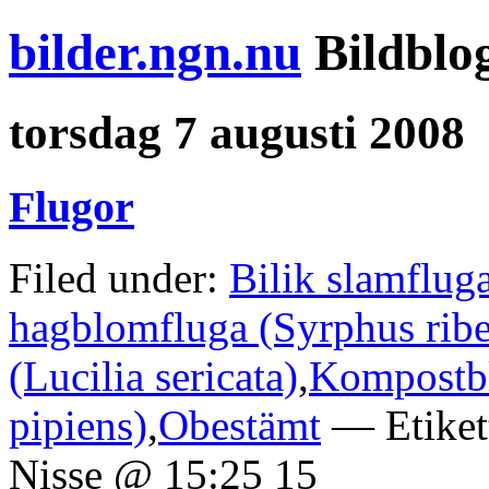
bilder.ngn.nu
Bildblo
torsdag 7 augusti 2008
Flugor
Filed under:
Bilik slamfluga
hagblomfluga (Syrphus ribe
(Lucilia sericata)
,
Kompostbl
pipiens)
,
Obestämt
— Etiket
Nisse @ 15:25 15