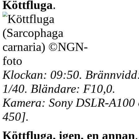
Köttfluga
.
Klockan: 09:50. Brännvidd:
1/40. Bländare: F10,0.
Kamera: Sony DSLR-A100 o
450].
Köttfluga, igen, en annan
.