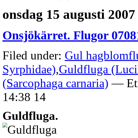
onsdag 15 augusti 2007
Onsjökärret. Flugor 0708
Filed under:
Gul hagblomflu
Syrphidae)
,
Guldfluga (Lucil
(Sarcophaga carnaria)
— Eti
14:38 14
Guldfluga.