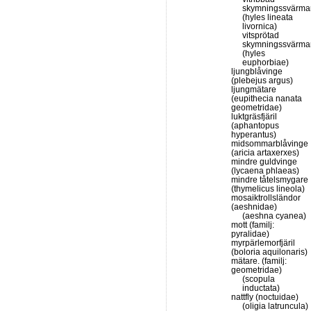
skymningssvärma
(hyles lineata
livornica)
vitsprötad
skymningssvärma
(hyles
euphorbiae)
ljungblåvinge
(plebejus argus)
ljungmätare
(eupithecia nanata
geometridae)
luktgräsfjäril
(aphantopus
hyperantus)
midsommarblåvinge
(aricia artaxerxes)
mindre guldvinge
(lycaena phlaeas)
mindre tåtelsmygare
(thymelicus lineola)
mosaiktrollsländor
(aeshnidae)
(aeshna cyanea)
mott (familj:
pyralidae)
myrpärlemorfjäril
(boloria aquilonaris)
mätare. (familj:
geometridae)
(scopula
inductata)
nattfly (noctuidae)
(oligia latruncula)