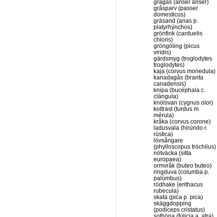
grågås (anser anser)
gråsparv (passer
domesticus)
gräsand (anas p.
platyrhýnchos)
grönfink (carduelis
chloris)
gröngöling (picus
viridis)
gärdsmyg (troglodytes
troglodytes)
kaja (corvus monedula)
kanadagås (branta
canadensis)
knipa (bucéphala c.
clángula)
knölsvan (cygnus olor)
koltrast (turdus m.
mérula)
kråka (corvus corone)
ladusvala (hirúndo r.
rústica)
lövsångare
(phylloscopus tróchilus)
nötväcka (sitta
europaea)
ormvråk (buteo buteo)
ringduva (columba p.
palúmbus)
rödhake (erithacus
rubecula)
skata (pica p. pica)
skäggdopping
(podiceps cristatus)
sothöna (fúlicia a. atra)