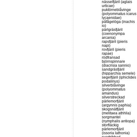
nässelfjäril (aglais
urticae)
puktörneblåvinge
(polyommatus icarus
lycaenidae)
påfågelöga (inachis
io)
pärlgräsfjäril
(coenonympa
arcania)
rapsfjäril (pieris
napi)
rovfjäril (pieris
rapae)
rödfransad
björnspinnare
(diacrisia sannio)
sandgräsfjäril
(hipparchia semele)
segelfjäril (iphiclides
podalirius)
silverblåvinge
(polyommatus
amandus)
silverstreckad
pärlemorfjäril
(argynnis paphia)
skogsnätfjäril
(melitaea athhlia)
sorgmantel
(nymphalis antiopa)
storfläckig
pärlemorfjäril
(issoria lathonia)