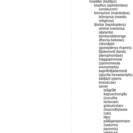
insekter (leddjur)
bladlus (aphidoidea)
(uroleucon)
bönsyrsor (mantodea)
bönsyrsa (mantis
religiosa)
fjärilar (lepidoptera)
amiral (vanessa
atalanta)
björksnabbvinge
(thecla betulae)
citronfjäril
(gonepteryx rhamni)
fjädermott (familj:
pterophoridae)
häggspinnmal
(yponomeuta
evonymella)
kaprifolfjädermott
(alucita hexadactyla)
kålfjäril (pieris
brassicae)
larver
blågrått
kapuschongfly
(cucullia
lactucae)
gräsulvslarv
(macrothylasia
rubi)
liten
påfågelspinnare
(saturnia
pavonia)
vitribbad