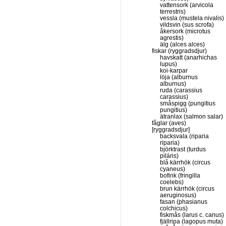
vattensork (arvicola
terrestris)
vessla (mustela nivalis)
vildsvin (sus scrofa)
åkersork (microtus
agrestis)
älg (alces alces)
fiskar (ryggradsdjur)
havskatt (anarhichas
lupus)
koi-karpar
löja (alburnus
alburnus)
ruda (carassius
carassius)
småspigg (pungitius
pungitius)
ätranlax (salmon salar)
fåglar (aves)
[ryggradsdjur]
backsvala (riparia
riparia)
björktrast (turdus
piláris)
blå kärrhök (circus
cyaneus)
bofink (fringilla
coelebs)
brun kärrhök (circus
aeruginosus)
fasan (phasianus
colchicus)
fiskmås (larus c. canus)
fjällripa (lagopus muta)