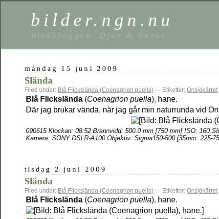
bilder.ngn.nu
Bildbloggen. Djur & Natur.
måndag 15 juni 2009
Slända
Filed under:
Blå Flickslända (Coenagrion puella)
— Etiketter:
Onsjökärret
Blå Flickslända
(
Coenagrion puella
), hane.
Där jag brukar vända, när jag går min naturrunda vid Ons
090615 Klockan: 08:52 Brännvidd: 500.0 mm [750 mm] ISO: 160 Slu
Kamera: SONY DSLR-A100 Objektiv: Sigma150-500 [35mm: 225-75
tisdag 2 juni 2009
Slända
Filed under:
Blå Flickslända (Coenagrion puella)
— Etiketter:
Onsjökärret
Blå Flickslända
(
Coenagrion puella
), hane.