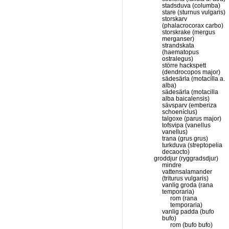
stadsduva (columba)
stare (sturnus vulgaris)
storskarv
(phalacrocorax carbo)
storskrake (mergus
merganser)
strandskata
(haematopus
ostralegus)
större hackspett
(dendrocopos major)
sädesärla (motacílla a.
alba)
sädesärla (motacilla
alba baicalensis)
sävsparv (emberiza
schoeníclus)
talgoxe (parus major)
tofsvipa (vanellus
vanellus)
trana (grus grus)
turkduva (streptopelia
decaocto)
groddjur (ryggradsdjur)
mindre
vattensalamander
(triturus vulgaris)
vanlig groda (rana
temporaria)
rom (rana
temporaria)
vanlig padda (bufo
bufo)
rom (bufo bufo)