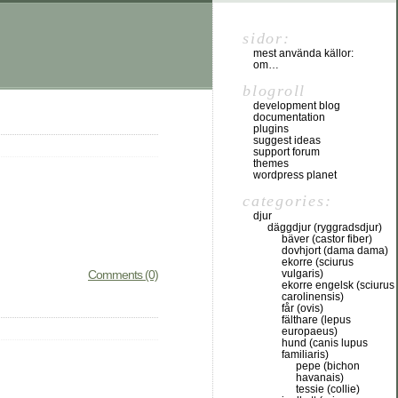
sidor:
mest använda källor:
om…
blogroll
development blog
documentation
plugins
suggest ideas
support forum
themes
wordpress planet
categories:
djur
däggdjur (ryggradsdjur)
bäver (castor fiber)
dovhjort (dama dama)
ekorre (sciurus
Comments (0)
vulgaris)
ekorre engelsk (sciurus
carolinensis)
får (ovis)
fälthare (lepus
europaeus)
hund (canis lupus
familiaris)
pepe (bichon
havanais)
tessie (collie)