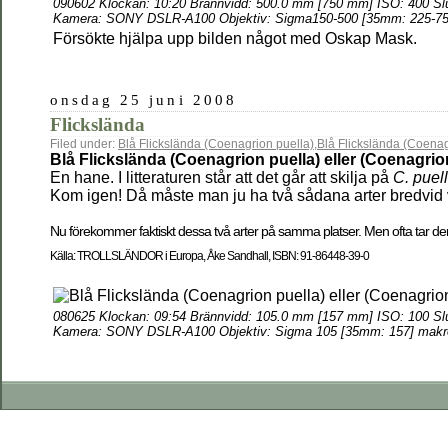
090602 Klockan: 10:20 Brännvidd: 500.0 mm [750 mm] ISO: 400 Slu
Kamera: SONY DSLR-A100 Objektiv: Sigma150-500 [35mm: 225-75
Försökte hjälpa upp bilden något med Oskap Mask.
onsdag 25 juni 2008
Flickslända
Filed under:
Blå Flickslända (Coenagrion puella)
,
Blå Flickslända (Coenag
Blå Flickslända (Coenagrion puella) eller (Coenagri
En hane. I litteraturen står att det går att skilja på
C. puel
Kom igen! Då måste man ju ha två sådana arter bredvid
Nu förekommer faktiskt dessa två arter på samma platser. Men ofta tar 
Källa: TROLLSLÄNDOR i Europa, Åke Sandhall, ISBN: 91-86448-39-0
080625 Klockan: 09:54 Brännvidd: 105.0 mm [157 mm] ISO: 100 Slu
Kamera: SONY DSLR-A100 Objektiv: Sigma 105 [35mm: 157] makr