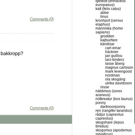
igelkott (erinaceus
europaeus)
katt (felis catus)
abbe
linus
Comments (0)
kronhjort (cervus
elaphus)
människa (homo
sapiens)
grodden
kajtsurfare
kändisar
carl-einar
häckner
e bakkropp?
jan guillou
larz-kristerz
lasse åberg
magnus carlsson
mark levengood
nordman
ola skogäng
ulrika davidsson
nisse
näbbmus (sorex
araneus)
nötkreatur (bos taurus)
ponny
dartmoorponny
Comments (0)
ren (rangifer tarandus)
rådjur (capreolus
capreolus)
skogshare (lepus
timidus)
skogsmus (apodemus
sylvaticus)