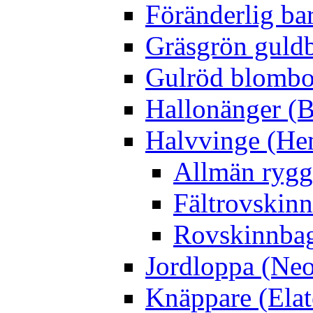
Föränderlig ba
Gräsgrön guldb
Gulröd blomboc
Hallonänger (B
Halvvinge (He
Allmän rygg
Fältrovskin
Rovskinnbag
Jordloppa (Neo
Knäppare (Elat