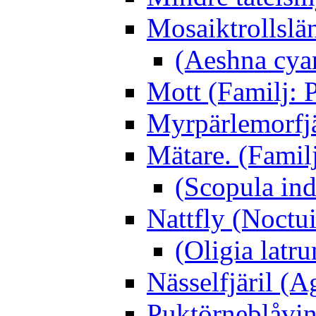
Mosaiktrollslä
(Aeshna cya
Mott (Familj: P
Myrpärlemorfjär
Mätare. (Famil
(Scopula ind
Nattfly (Noctu
(Oligia latru
Nässelfjäril (Ag
Puktörneblåvi