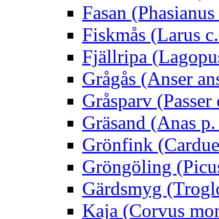
Fasan (Phasianus 
Fiskmås (Larus c.
Fjällripa (Lagopu
Grågås (Anser an
Gråsparv (Passer
Gräsand (Anas p.
Grönfink (Carduel
Gröngöling (Picus
Gärdsmyg (Troglo
Kaja (Corvus mo