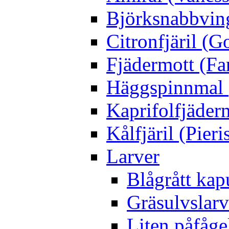
Björksnabbving
Citronfjäril (
Fjädermott (Fa
Häggspinnmal 
Kaprifolfjäder
Kålfjäril (Pieri
Larver
Blågrått kap
Gräsulvslarv
Liten påfåge