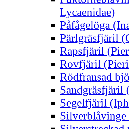
Lycaenidae)
Påfågelöga (Ina
Pärlgräsfjäril
Rapsfjäril (Pier
Rovfjäril (Pier
Rödfransad bjö
Sandgräsfjäril
Segelfjäril (Iph
Silverblåving
Silverstreckad 