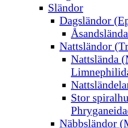
Sländor
Dagsländor (E
Åsandslända
Nattsländor (T
Nattslända 
Limnephilid
Nattsländela
Stor spiralh
Phryganeida
Näbbsländor (