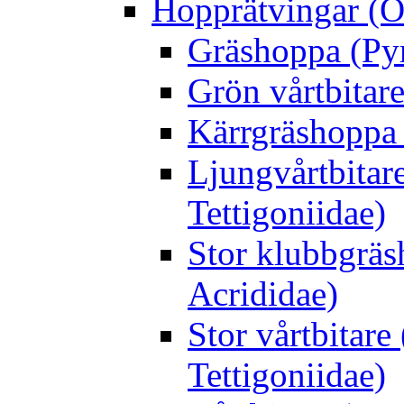
Hopprätvingar (O
Gräshoppa (Py
Grön vårtbitare
Kärrgräshoppa 
Ljungvårtbitar
Tettigoniidae)
Stor klubbgrä
Acrididae)
Stor vårtbitare
Tettigoniidae)