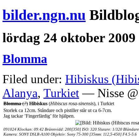
bilder.ngn.nu
Bildblo
lördag 24 oktober 2009
Blomma
Filed under:
Hibiskus (Hibi
Alanya
,
Turkiet
— Nisse @ 
Blomma
(
?
)
Hibiskus
(
Hibiscus rosa-sinensis
), i Turkiet
Storlek ca 12cm. Ståndare och pistiller står ut ca 6-7cm.
Jag tackar ’Fingerfärdig’ för hjälpen.
091024 Klockan: 09:42
Brännvidd: 200[350
] ISO: 320 Slutare: 1/320 Bländare
Kamera: SONY DSLR-A100 Objektiv:
Sony 75-300 [35mm: 112,5-450] F4.5-5.6