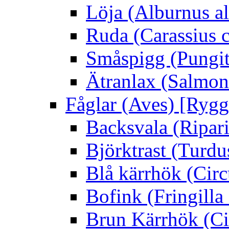
Löja (Alburnus a
Ruda (Carassius c
Småspigg (Pungit
Ätranlax (Salmon 
Fåglar (Aves) [Rygg
Backsvala (Ripari
Björktrast (Turdus
Blå kärrhök (Circ
Bofink (Fringilla
Brun Kärrhök (Ci