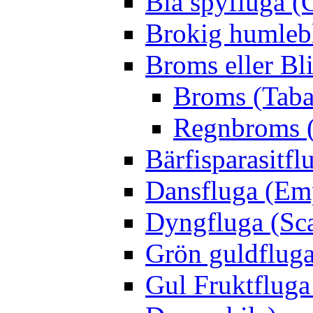
Blå spyfluga (
Brokig humleb
Broms eller Bl
Broms (Taba
Regnbroms (
Bärfisparasit
Dansfluga (Emp
Dyngfluga (Sca
Grön guldfluga 
Gul Fruktfluga