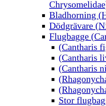
Chrysomelidae
Bladhorning (H
Dödgrävare (Ni
Flugbagge (Can
(Cantharis f
(Cantharis li
(Cantharis n
(Rhagonycha
(Rhagonycha
Stor flugbag