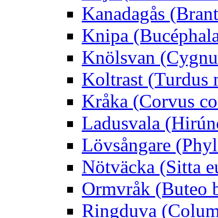
Kanadagås (Brant
Knipa (Bucéphala 
Knölsvan (Cygnus
Koltrast (Turdus 
Kråka (Corvus co
Ladusvala (Hirúnd
Lövsångare (Phyl
Nötväcka (Sitta e
Ormvråk (Buteo 
Ringduva (Colum