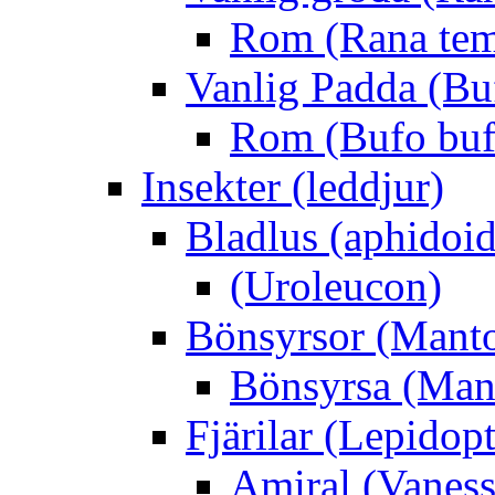
Rom (Rana tem
Vanlig Padda (Bu
Rom (Bufo buf
Insekter (leddjur)
Bladlus (aphidoid
(Uroleucon)
Bönsyrsor (Mant
Bönsyrsa (Mant
Fjärilar (Lepidopt
Amiral (Vaness