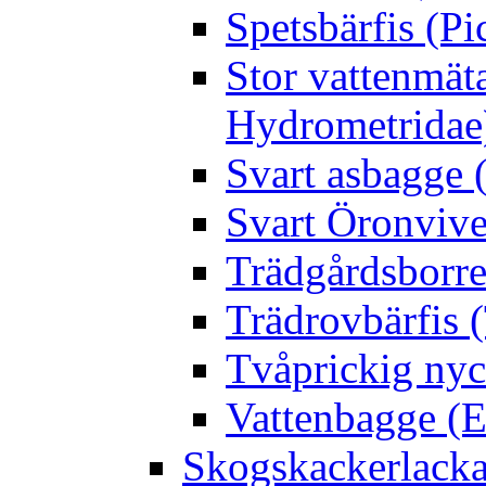
Spetsbärfis (P
Stor vattenmät
Hydrometridae
Svart asbagge (
Svart Öronvive
Trädgårdsborre
Trädrovbärfis (
Tvåprickig nyc
Vattenbagge (E
Skogskackerlacka