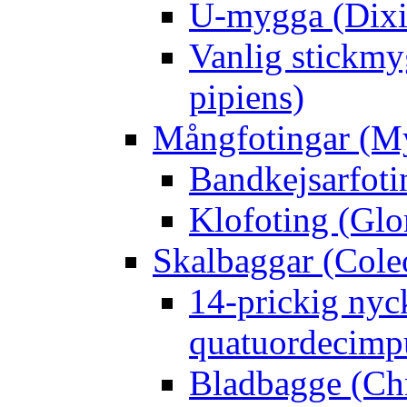
U-mygga (Dixi
Vanlig stickmy
pipiens)
Mångfotingar (M
Bandkejsarfoti
Klofoting (Glo
Skalbaggar (Cole
14-prickig nyc
quatuordecimp
Bladbagge (Ch