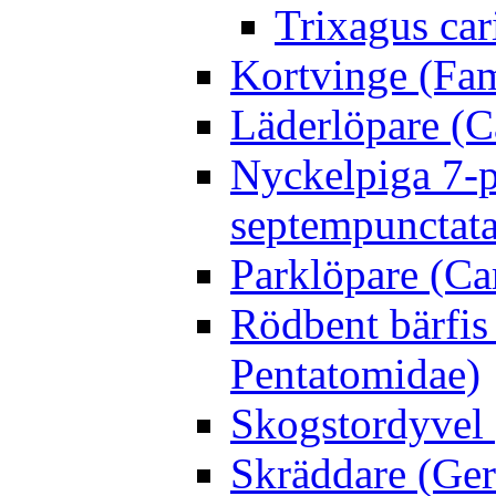
Trixagus cari
Kortvinge (Fam
Läderlöpare (C
Nyckelpiga 7-p
septempunctata
Parklöpare (Ca
Rödbent bärfis
Pentatomidae)
Skogstordyvel 
Skräddare (Gerr