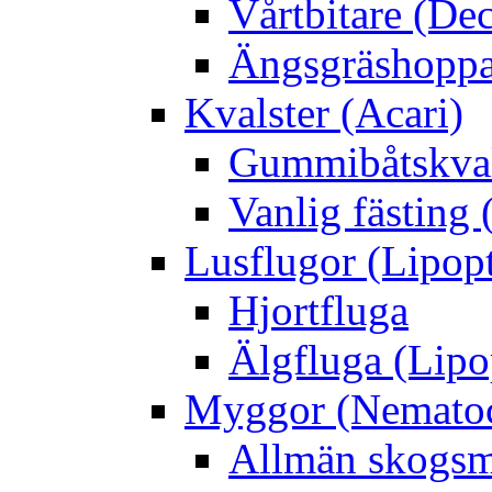
Vårtbitare (Dec
Ängsgräshoppa
Kvalster (Acari)
Gummibåtskval
Vanlig fästing 
Lusflugor (Lipop
Hjortfluga
Älgfluga (Lipo
Myggor (Nematoc
Allmän skogs