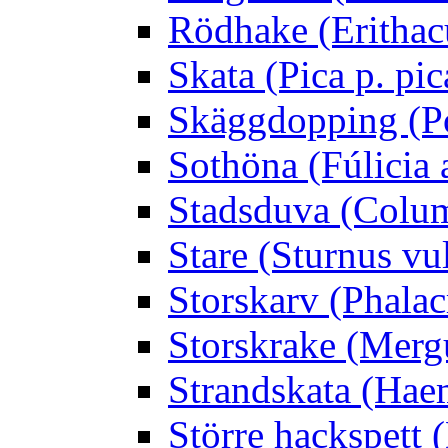
Rödhake (Erithac
Skata (Pica p. pic
Skäggdopping (Po
Sothöna (Fúlicia a
Stadsduva (Colu
Stare (Sturnus vu
Storskarv (Phalac
Storskrake (Merg
Strandskata (Hae
Större hackspett