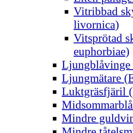
Vitribbad sk
livornica)
Vitsprötad 
euphorbiae)
Ljungblåvinge 
Ljungmätare (E
Luktgräsfjäril
Midsommarblåvi
Mindre guldvin
Mindre tåtelsm