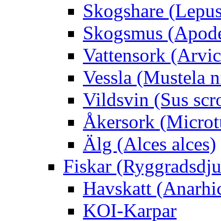
Skogshare (Lepus
Skogsmus (Apode
Vattensork (Arvico
Vessla (Mustela n
Vildsvin (Sus scr
Åkersork (Microtu
Älg (Alces alces)
Fiskar (Ryggradsdju
Havskatt (Anarhi
KOI-Karpar