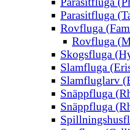
Parasitfluga (P
Parasitfluga (T
Rovfluga (Fami
Rovfluga (M
Skogsfluga (Hy
Slamfluga (Eris
Slamfluglarv (E
Snäppfluga (R
Snäppfluga (R
Spillningshusfl