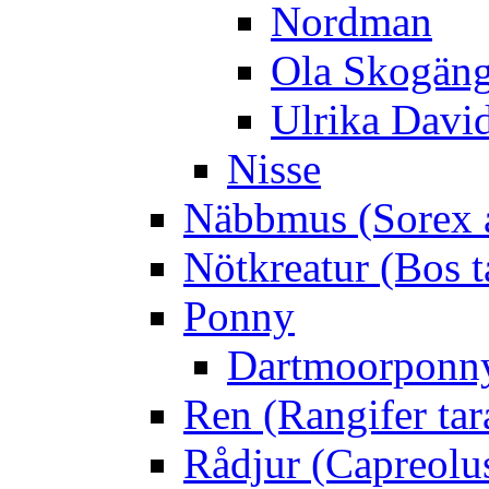
Nordman
Ola Skogän
Ulrika Davi
Nisse
Näbbmus (Sorex 
Nötkreatur (Bos t
Ponny
Dartmoorponn
Ren (Rangifer ta
Rådjur (Capreolu