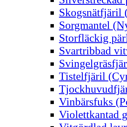
Skogsnätfjäril 
Sorgmantel (Ny
Storfläckig pär
Svartribbad vit
Svingelgräsfjä
Tistelfjäril (Cy
Tjockhuvudfjär
Vinbärsfuks (P
Violettkantad 