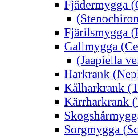
Fjädermygga (
(Stenochiro
Fjärilsmygga (
Gallmygga (Ce
(Jaapiella v
Harkrank (Nep
Kålharkrank (T
Kärrharkrank (
Skogshårmygga 
Sorgmygga (Sc