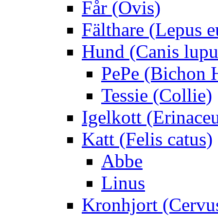
Får (Ovis)
Fälthare (Lepus 
Hund (Canis lupus
PePe (Bichon 
Tessie (Collie)
Igelkott (Erinace
Katt (Felis catus)
Abbe
Linus
Kronhjort (Cervu