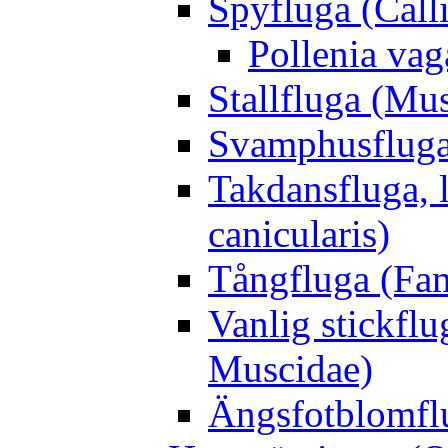
Spyfluga (Call
Pollenia va
Stallfluga (Mus
Svamphusfluga
Takdansfluga, 
canicularis)
Tångfluga (Fam
Vanlig stickflu
Muscidae)
Ängsfotblomflu