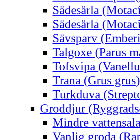
Sädesärla (Motacíl
Sädesärla (Motacil
Sävsparv (Emberi
Talgoxe (Parus m
Tofsvipa (Vanellu
Trana (Grus grus)
Turkduva (Strept
Groddjur (Ryggrads
Mindre vattensala
Vanlig groda (Ra