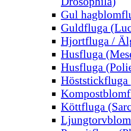
Drosophila)
Gul hagblomflu
Guldfluga (Luci
Hjortfluga / Ä
Husfluga (Mes
Husfluga (Polie
Höststickfluga
Kompostblomflu
Köttfluga (Sar
Ljungtorvblomf