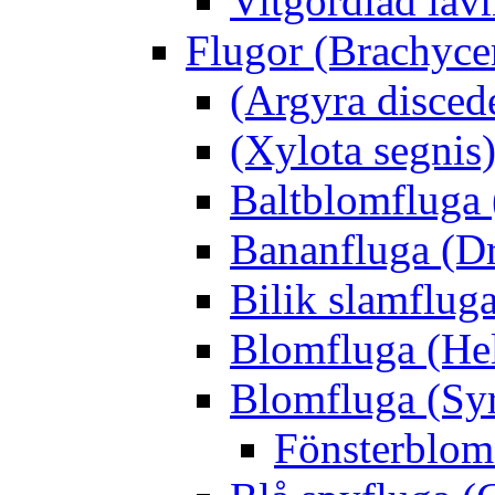
Vitgördlad lavm
Flugor (Brachyce
(Argyra disced
(Xylota segnis
Baltblomfluga 
Bananfluga (Dr
Bilik slamfluga
Blomfluga (Hel
Blomfluga (Sy
Fönsterblomf