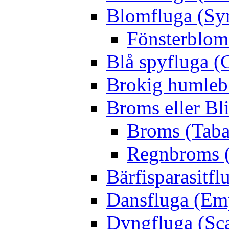
Blomfluga (Sy
Fönsterblomf
Blå spyfluga (
Brokig humleb
Broms eller Bl
Broms (Taba
Regnbroms (
Bärfisparasit
Dansfluga (Emp
Dyngfluga (Sca