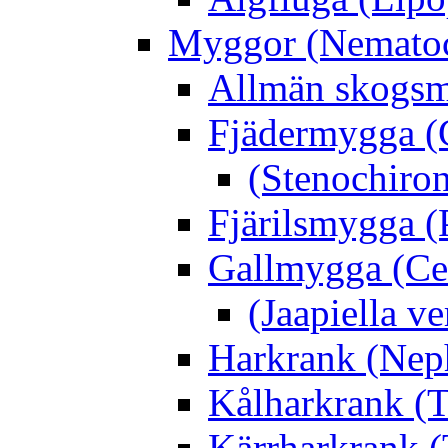
Myggor (Nematoc
Allmän skogs
Fjädermygga (
(Stenochiro
Fjärilsmygga (
Gallmygga (Ce
(Jaapiella v
Harkrank (Nep
Kålharkrank (T
Kärrharkrank (