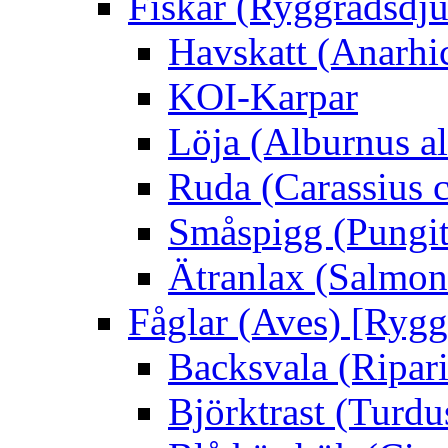
Fiskar (Ryggradsdju
Havskatt (Anarhi
KOI-Karpar
Löja (Alburnus a
Ruda (Carassius c
Småspigg (Pungit
Ätranlax (Salmon 
Fåglar (Aves) [Rygg
Backsvala (Ripari
Björktrast (Turdus