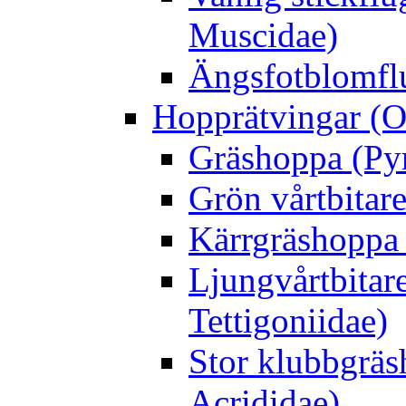
Muscidae)
Ängsfotblomflu
Hopprätvingar (O
Gräshoppa (Py
Grön vårtbitare
Kärrgräshoppa 
Ljungvårtbitar
Tettigoniidae)
Stor klubbgrä
Acrididae)