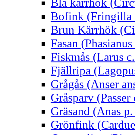
Blå kärrhök (Circ
Bofink (Fringilla
Brun Kärrhök (Ci
Fasan (Phasianus 
Fiskmås (Larus c.
Fjällripa (Lagopu
Grågås (Anser an
Gråsparv (Passer
Gräsand (Anas p.
Grönfink (Carduel