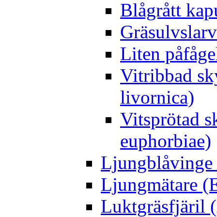
Blågrått kap
Gräsulvslarv
Liten påfåge
Vitribbad sk
livornica)
Vitsprötad 
euphorbiae)
Ljungblåvinge 
Ljungmätare (E
Luktgräsfjäril