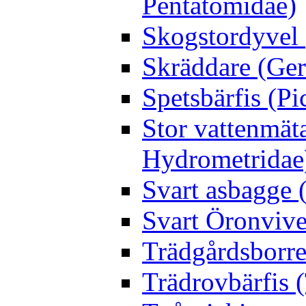
Pentatomidae)
Skogstordyvel 
Skräddare (Gerr
Spetsbärfis (P
Stor vattenmät
Hydrometridae
Svart asbagge (
Svart Öronvive
Trädgårdsborre
Trädrovbärfis (