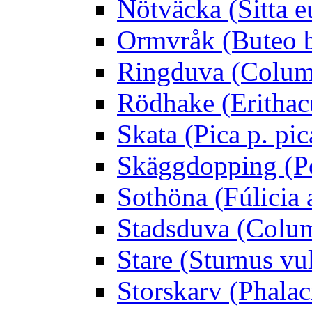
Nötväcka (Sitta e
Ormvråk (Buteo 
Ringduva (Colum
Rödhake (Erithac
Skata (Pica p. pic
Skäggdopping (Po
Sothöna (Fúlicia a
Stadsduva (Colu
Stare (Sturnus vu
Storskarv (Phalac