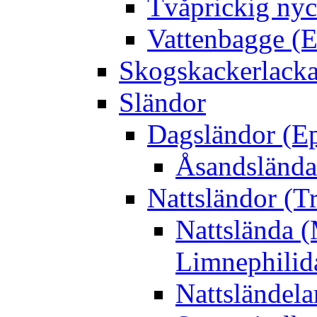
Tvåprickig nyc
Vattenbagge (E
Skogskackerlacka
Sländor
Dagsländor (E
Åsandslända
Nattsländor (T
Nattslända 
Limnephilid
Nattsländela