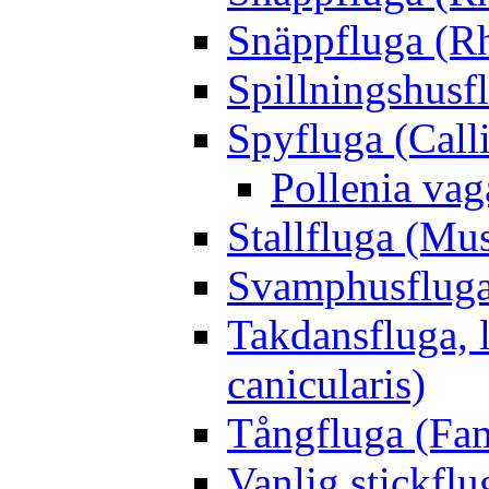
Snäppfluga (R
Spillningshusfl
Spyfluga (Call
Pollenia va
Stallfluga (Mus
Svamphusfluga
Takdansfluga, 
canicularis)
Tångfluga (Fam
Vanlig stickflu