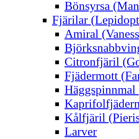
Bönsyrsa (Mant
Fjärilar (Lepidopt
Amiral (Vaness
Björksnabbving
Citronfjäril (
Fjädermott (Fa
Häggspinnmal 
Kaprifolfjäder
Kålfjäril (Pieri
Larver