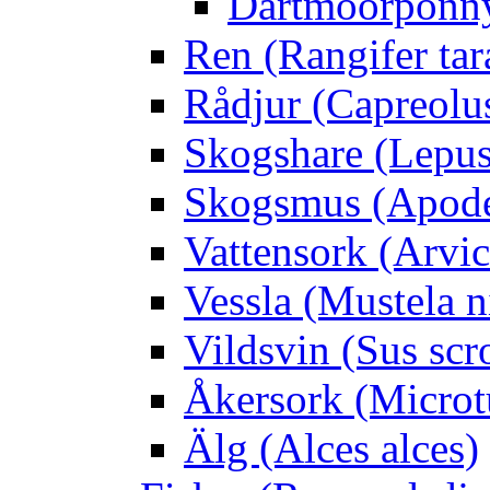
Dartmoorponn
Ren (Rangifer ta
Rådjur (Capreolu
Skogshare (Lepus
Skogsmus (Apode
Vattensork (Arvico
Vessla (Mustela n
Vildsvin (Sus scr
Åkersork (Microtu
Älg (Alces alces)