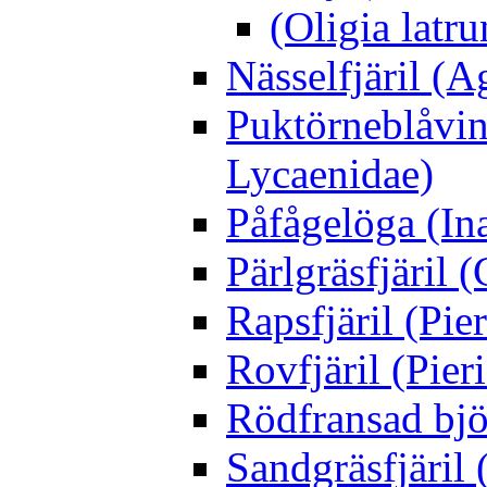
(Oligia latru
Nässelfjäril (Ag
Puktörneblåvi
Lycaenidae)
Påfågelöga (Ina
Pärlgräsfjäril
Rapsfjäril (Pier
Rovfjäril (Pier
Rödfransad bjö
Sandgräsfjäril