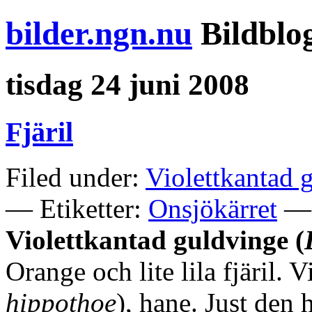
bilder.ngn.nu
Bildblo
tisdag 24 juni 2008
Fjäril
Filed under:
Violettkantad 
— Etiketter:
Onsjökärret
— 
Violettkantad guldvinge (
Orange och lite lila fjäril. 
hippothoe
), hane. Just den 