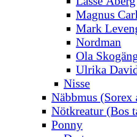
Lasse Åberg
Magnus Car
Mark Leven
Nordman
Ola Skogän
Ulrika Davi
Nisse
Näbbmus (Sorex 
Nötkreatur (Bos t
Ponny