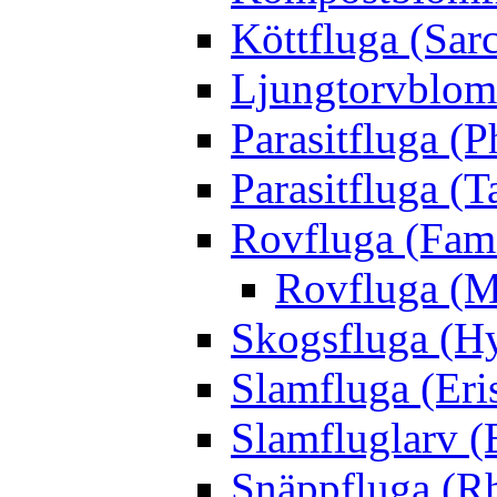
Köttfluga (Sar
Ljungtorvblomf
Parasitfluga (P
Parasitfluga (T
Rovfluga (Fami
Rovfluga (M
Skogsfluga (Hy
Slamfluga (Eris
Slamfluglarv (E
Snäppfluga (R