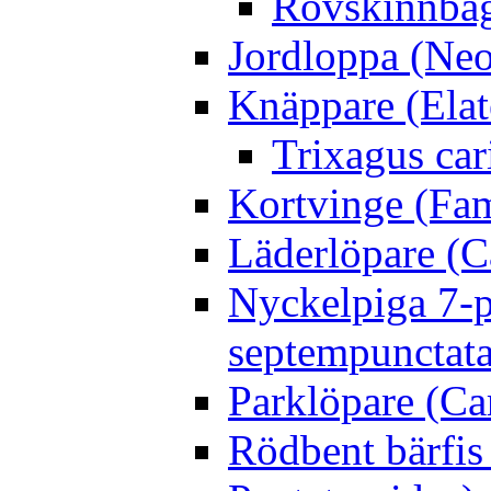
Rovskinnbag
Jordloppa (Neo
Knäppare (Elat
Trixagus cari
Kortvinge (Fam
Läderlöpare (C
Nyckelpiga 7-p
septempunctata
Parklöpare (Ca
Rödbent bärfis