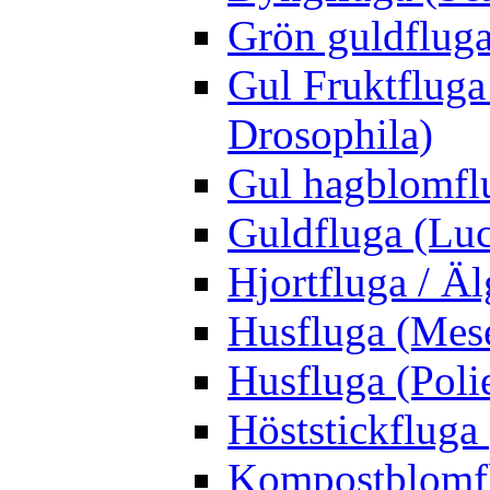
Grön guldfluga 
Gul Fruktfluga
Drosophila)
Gul hagblomflu
Guldfluga (Luci
Hjortfluga / Ä
Husfluga (Mes
Husfluga (Polie
Höststickfluga
Kompostblomflu