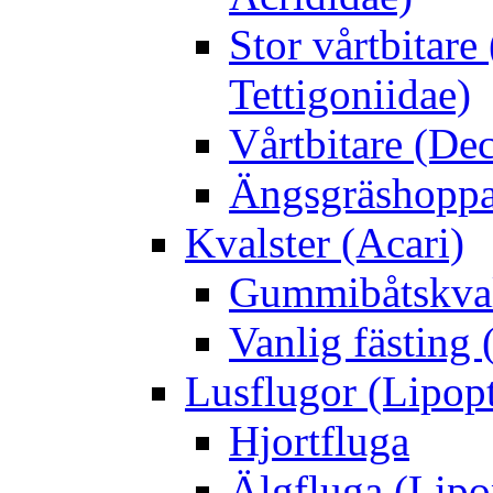
Stor vårtbitare
Tettigoniidae)
Vårtbitare (Dec
Ängsgräshoppa
Kvalster (Acari)
Gummibåtskval
Vanlig fästing 
Lusflugor (Lipop
Hjortfluga
Älgfluga (Lipo