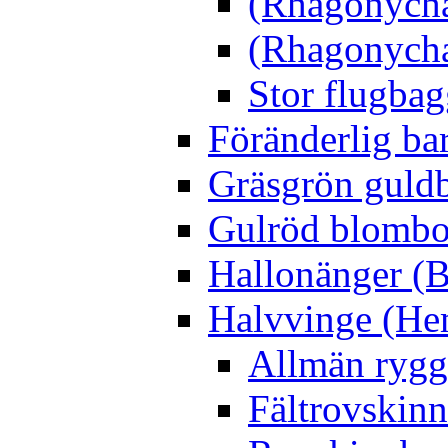
(Rhagonycha
(Rhagonycha
Stor flugbag
Föränderlig ba
Gräsgrön guldb
Gulröd blomboc
Hallonänger (B
Halvvinge (He
Allmän rygg
Fältrovskin