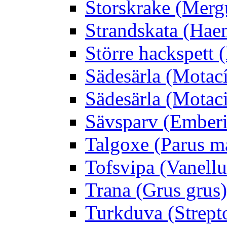
Storskrake (Merg
Strandskata (Hae
Större hackspett
Sädesärla (Motacíl
Sädesärla (Motacil
Sävsparv (Emberi
Talgoxe (Parus m
Tofsvipa (Vanellu
Trana (Grus grus)
Turkduva (Strept