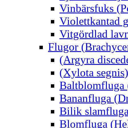
Vinbärsfuks (P
Violettkantad 
Vitgördlad lavm
Flugor (Brachyce
(Argyra disced
(Xylota segnis
Baltblomfluga 
Bananfluga (Dr
Bilik slamfluga
Blomfluga (Hel