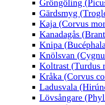
Gröngöling (Picus
Gärdsmyg (Troglo
Kaja (Corvus mo
Kanadagås (Brant
Knipa (Bucéphala 
Knölsvan (Cygnus
Koltrast (Turdus 
Kråka (Corvus co
Ladusvala (Hirúnd
Lövsångare (Phyl