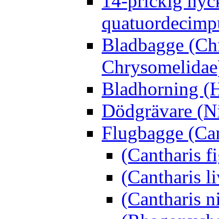
14-prickig nyc
quatuordecimp
Bladbagge (Ch
Chrysomelidae
Bladhorning (H
Dödgrävare (Ni
Flugbagge (Can
(Cantharis f
(Cantharis li
(Cantharis n