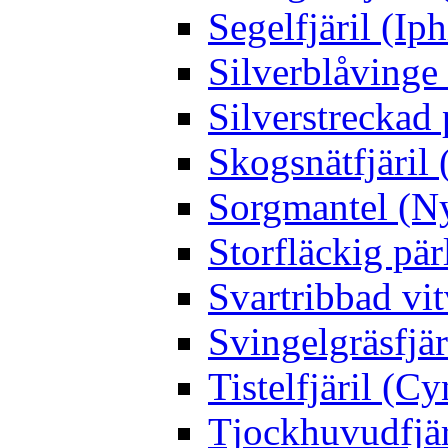
Segelfjäril (Iph
Silverblåving
Silverstreckad 
Skogsnätfjäril 
Sorgmantel (Ny
Storfläckig pär
Svartribbad vit
Svingelgräsfjä
Tistelfjäril (Cy
Tjockhuvudfjär