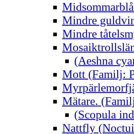
Midsommarblåvi
Mindre guldvin
Mindre tåtelsm
Mosaiktrollslä
(Aeshna cya
Mott (Familj: P
Myrpärlemorfjär
Mätare. (Famil
(Scopula ind
Nattfly (Noctu