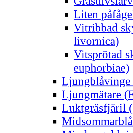
Gräsulvslarv
Liten påfåge
Vitribbad sk
livornica)
Vitsprötad 
euphorbiae)
Ljungblåvinge 
Ljungmätare (E
Luktgräsfjäril
Midsommarblåvi