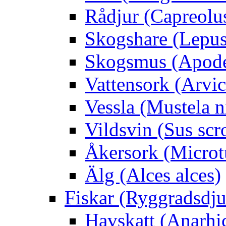
Rådjur (Capreolu
Skogshare (Lepus
Skogsmus (Apode
Vattensork (Arvico
Vessla (Mustela n
Vildsvin (Sus scr
Åkersork (Microtu
Älg (Alces alces)
Fiskar (Ryggradsdju
Havskatt (Anarhi