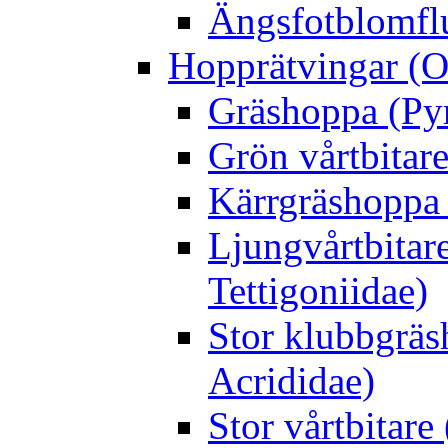
Ängsfotblomflu
Hopprätvingar (O
Gräshoppa (Py
Grön vårtbitare
Kärrgräshoppa 
Ljungvårtbitar
Tettigoniidae)
Stor klubbgrä
Acrididae)
Stor vårtbitare