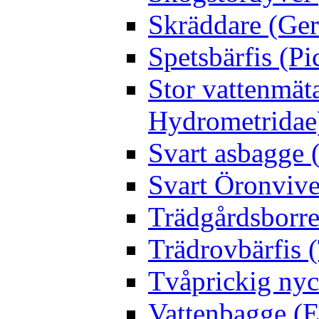
Skräddare (Gerr
Spetsbärfis (P
Stor vattenmät
Hydrometridae
Svart asbagge (
Svart Öronvive
Trädgårdsborre
Trädrovbärfis (
Tvåprickig nyc
Vattenbagge (E