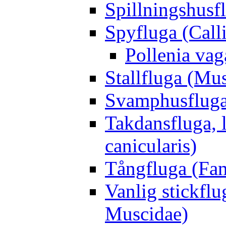
Spillningshusfl
Spyfluga (Call
Pollenia va
Stallfluga (Mus
Svamphusfluga
Takdansfluga, 
canicularis)
Tångfluga (Fam
Vanlig stickflu
Muscidae)