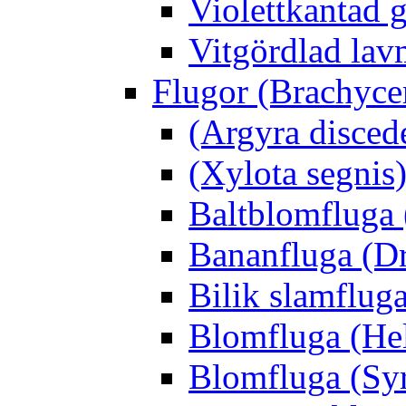
Violettkantad 
Vitgördlad lavm
Flugor (Brachyce
(Argyra disced
(Xylota segnis
Baltblomfluga 
Bananfluga (Dr
Bilik slamfluga
Blomfluga (Hel
Blomfluga (Sy