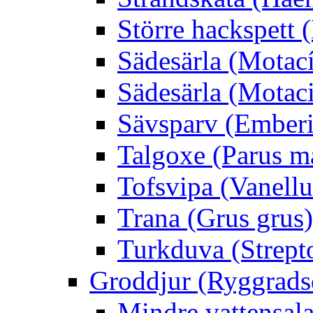
Större hackspett
Sädesärla (Motacíl
Sädesärla (Motacil
Sävsparv (Emberi
Talgoxe (Parus m
Tofsvipa (Vanellu
Trana (Grus grus)
Turkduva (Strept
Groddjur (Ryggrads
Mindre vattensala