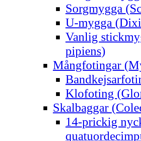
Sorgmygga (Sc
U-mygga (Dixi
Vanlig stickmy
pipiens)
Mångfotingar (M
Bandkejsarfoti
Klofoting (Glo
Skalbaggar (Cole
14-prickig nyc
quatuordecimp