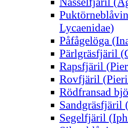
Nässelfjäril (Ag
Puktörneblåvi
Lycaenidae)
Påfågelöga (Ina
Pärlgräsfjäril
Rapsfjäril (Pier
Rovfjäril (Pier
Rödfransad bjö
Sandgräsfjäril
Segelfjäril (Iph