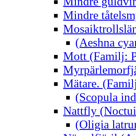
Mindre guldvin
Mindre tåtelsm
Mosaiktrollslä
(Aeshna cya
Mott (Familj: P
Myrpärlemorfjär
Mätare. (Famil
(Scopula ind
Nattfly (Noctu
(Oligia latru