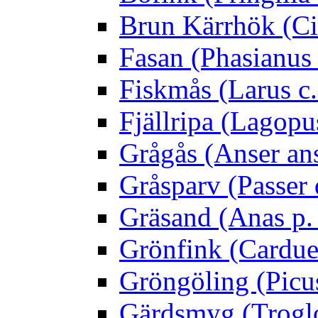
Brun Kärrhök (Ci
Fasan (Phasianus 
Fiskmås (Larus c.
Fjällripa (Lagopu
Grågås (Anser an
Gråsparv (Passer
Gräsand (Anas p.
Grönfink (Carduel
Gröngöling (Picus
Gärdsmyg (Troglo