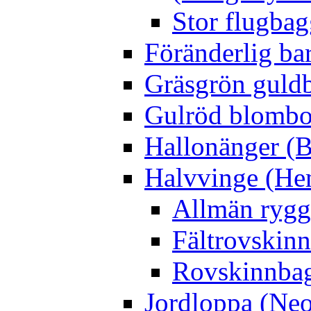
Stor flugbag
Föränderlig ba
Gräsgrön guldb
Gulröd blomboc
Hallonänger (B
Halvvinge (He
Allmän rygg
Fältrovskin
Rovskinnbag
Jordloppa (Neo