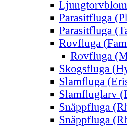
Ljungtorvblomf
Parasitfluga (P
Parasitfluga (T
Rovfluga (Fami
Rovfluga (M
Skogsfluga (Hy
Slamfluga (Eris
Slamfluglarv (E
Snäppfluga (R
Snäppfluga (R