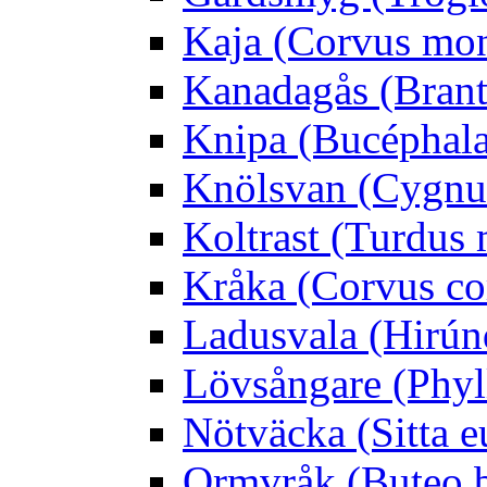
Kaja (Corvus mo
Kanadagås (Brant
Knipa (Bucéphala 
Knölsvan (Cygnus
Koltrast (Turdus 
Kråka (Corvus co
Ladusvala (Hirúnd
Lövsångare (Phyl
Nötväcka (Sitta e
Ormvråk (Buteo 