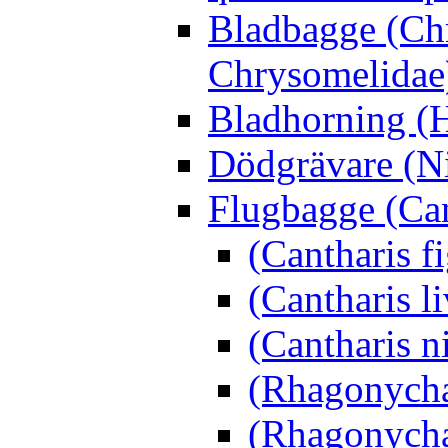
Bladbagge (Ch
Chrysomelidae
Bladhorning (H
Dödgrävare (Ni
Flugbagge (Can
(Cantharis f
(Cantharis li
(Cantharis n
(Rhagonycha
(Rhagonycha