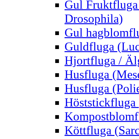
Gul Fruktfluga
Drosophila)
Gul hagblomflu
Guldfluga (Luci
Hjortfluga / Ä
Husfluga (Mes
Husfluga (Polie
Höststickfluga
Kompostblomflu
Köttfluga (Sar