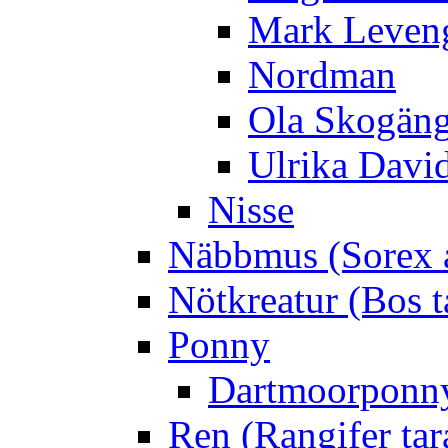
Mark Leven
Nordman
Ola Skogän
Ulrika Davi
Nisse
Näbbmus (Sorex 
Nötkreatur (Bos t
Ponny
Dartmoorponn
Ren (Rangifer ta