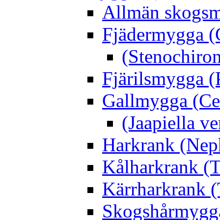
Allmän skogs
Fjädermygga (
(Stenochiro
Fjärilsmygga (
Gallmygga (Ce
(Jaapiella v
Harkrank (Nep
Kålharkrank (T
Kärrharkrank (
Skogshårmygga 