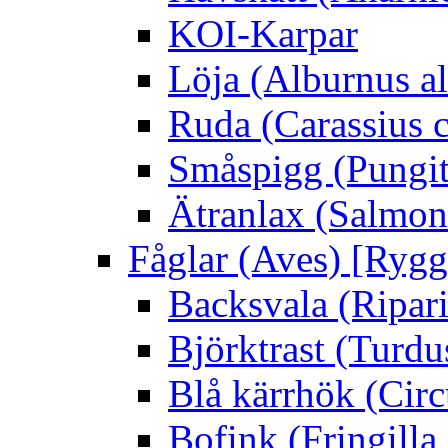
KOI-Karpar
Löja (Alburnus a
Ruda (Carassius c
Småspigg (Pungit
Ätranlax (Salmon 
Fåglar (Aves) [Rygg
Backsvala (Ripari
Björktrast (Turdus
Blå kärrhök (Circ
Bofink (Fringilla