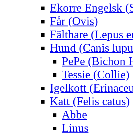
Ekorre Engelsk (S
Får (Ovis)
Fälthare (Lepus 
Hund (Canis lupus
PePe (Bichon 
Tessie (Collie)
Igelkott (Erinace
Katt (Felis catus)
Abbe
Linus