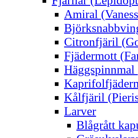
Fjärilar (Lepidopt
Amiral (Vaness
Björksnabbving
Citronfjäril (
Fjädermott (Fa
Häggspinnmal 
Kaprifolfjäder
Kålfjäril (Pieri
Larver
Blågrått kap