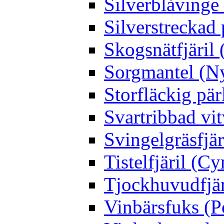
Silverblåving
Silverstreckad 
Skogsnätfjäril 
Sorgmantel (Ny
Storfläckig pär
Svartribbad vit
Svingelgräsfjä
Tistelfjäril (Cy
Tjockhuvudfjär
Vinbärsfuks (P