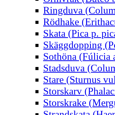
Ringduva (Colum
Rödhake (Erithac
Skata (Pica p. pic
Skäggdopping (Po
Sothöna (Fúlicia a
Stadsduva (Colu
Stare (Sturnus vu
Storskarv (Phalac
Storskrake (Merg
Strandskata (Hae