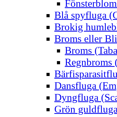
Fönsterblomf
Blå spyfluga (
Brokig humleb
Broms eller Bl
Broms (Taba
Regnbroms (
Bärfisparasit
Dansfluga (Emp
Dyngfluga (Sca
Grön guldfluga 