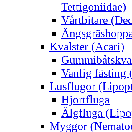
Tettigoniidae)
Vårtbitare (Dec
Ängsgräshoppa
Kvalster (Acari)
Gummibåtskval
Vanlig fästing 
Lusflugor (Lipop
Hjortfluga
Älgfluga (Lipo
Myggor (Nematoc