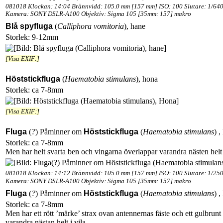
081018 Klockan: 14:04 Brännvidd: 105.0 mm [157 mm] ISO: 100 Slutare: 1/640
Kamera: SONY DSLR-A100 Objektiv: Sigma 105 [35mm: 157] makro
Blå spyfluga
(
Calliphora vomitoria
), hane
Storlek: 9-12mm
[Visa EXIF:]
Höststickfluga
(
Haematobia stimulans
), hona
Storlek: ca 7-8mm
[Visa EXIF:]
Fluga
(
?
)
Påminner om
Höststickfluga
(
Haematobia stimulans
) ,
Storlek: ca 7-8mm
Men har helt svarta ben och vingarna överlappar varandra nästen helt i
081018 Klockan: 14:12 Brännvidd: 105.0 mm [157 mm] ISO: 100 Slutare: 1/250
Kamera: SONY DSLR-A100 Objektiv: Sigma 105 [35mm: 157] makro
Fluga
(
?
)
Påminner om
Höststickfluga
(
Haematobia stimulans
) ,
Storlek: ca 7-8mm
Men har ett rött ’märke’ strax ovan antennernas fäste och ett gulbru
varandra nästan helt i vila.