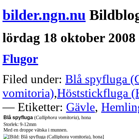
bilder.ngn.nu
Bildblo
lördag 18 oktober 2008
Flugor
Filed under:
Blå spyfluga (
vomitoria)
,
Höststickfluga 
— Etiketter:
Gävle
,
Hemlin
Blå spyfluga
(
Calliphora vomitoria
), hona
Storlek: 9-12mm
Med en droppe vätska i munnen.