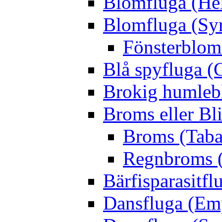
Blomfluga (Hel
Blomfluga (Sy
Fönsterblomf
Blå spyfluga (
Brokig humleb
Broms eller Bl
Broms (Taba
Regnbroms (
Bärfisparasit
Dansfluga (Emp