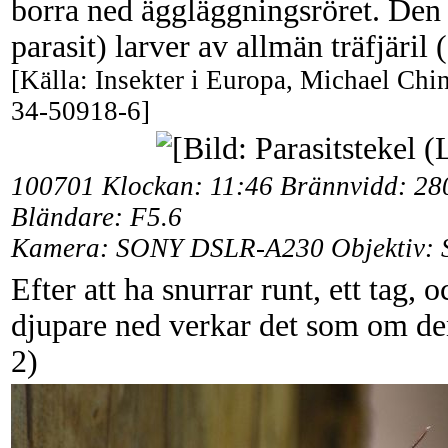
borra ned äggläggningsröret. Den h
parasit) larver av allmän träfjäril (
[Källa: Insekter i Europa, Michael Chi
34-50918-6]
100701
Klockan: 11:46 Brännvidd: 28
Bländare: F5.6
Kamera:
SONY DSLR-A230 Objektiv: S
Efter att ha snurrar runt, ett tag,
djupare ned verkar det som om den 
2)