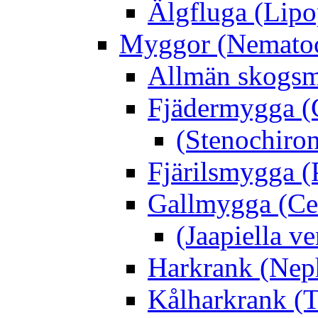
Älgfluga (Lipo
Myggor (Nematoc
Allmän skogs
Fjädermygga (
(Stenochiro
Fjärilsmygga (
Gallmygga (Ce
(Jaapiella v
Harkrank (Nep
Kålharkrank (T