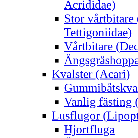
Acrididae)
Stor vårtbitare
Tettigoniidae)
Vårtbitare (Dec
Ängsgräshoppa
Kvalster (Acari)
Gummibåtskval
Vanlig fästing 
Lusflugor (Lipop
Hjortfluga