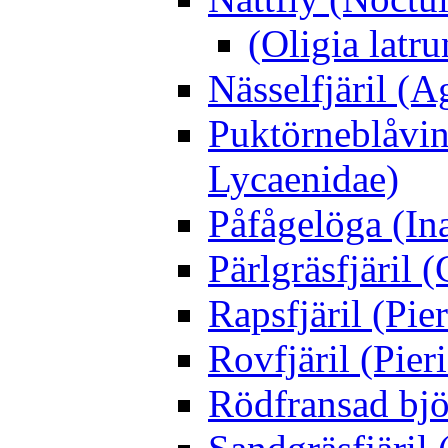
(Oligia latru
Nässelfjäril (Ag
Puktörneblåvi
Lycaenidae)
Påfågelöga (Ina
Pärlgräsfjäril
Rapsfjäril (Pier
Rovfjäril (Pier
Rödfransad bjö