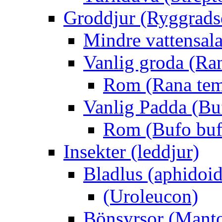
Groddjur (Ryggrads
Mindre vattensala
Vanlig groda (Ra
Rom (Rana tem
Vanlig Padda (Bu
Rom (Bufo buf
Insekter (leddjur)
Bladlus (aphidoid
(Uroleucon)
Bönsyrsor (Mant