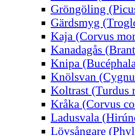
Gröngöling (Picus
Gärdsmyg (Troglo
Kaja (Corvus mo
Kanadagås (Brant
Knipa (Bucéphala 
Knölsvan (Cygnus
Koltrast (Turdus 
Kråka (Corvus co
Ladusvala (Hirúnd
Lövsångare (Phyl