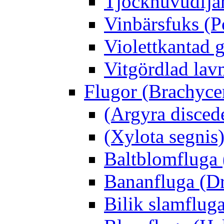
Tjockhuvudfjär
Vinbärsfuks (P
Violettkantad 
Vitgördlad lavm
Flugor (Brachyce
(Argyra disced
(Xylota segnis
Baltblomfluga 
Bananfluga (Dr
Bilik slamfluga