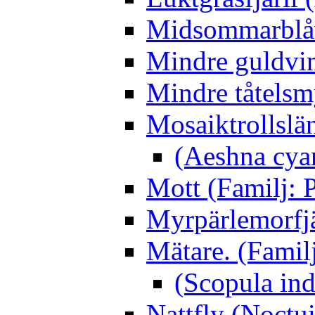
Midsommarblåvi
Mindre guldvin
Mindre tåtelsm
Mosaiktrollslä
(Aeshna cya
Mott (Familj: P
Myrpärlemorfjär
Mätare. (Famil
(Scopula ind
Nattfly (Noctu