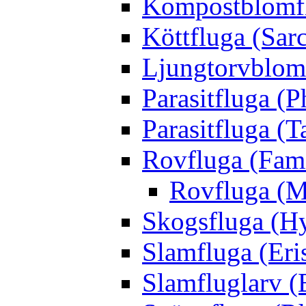
Kompostblomflu
Köttfluga (Sar
Ljungtorvblomf
Parasitfluga (P
Parasitfluga (T
Rovfluga (Fami
Rovfluga (M
Skogsfluga (Hy
Slamfluga (Eris
Slamfluglarv (E