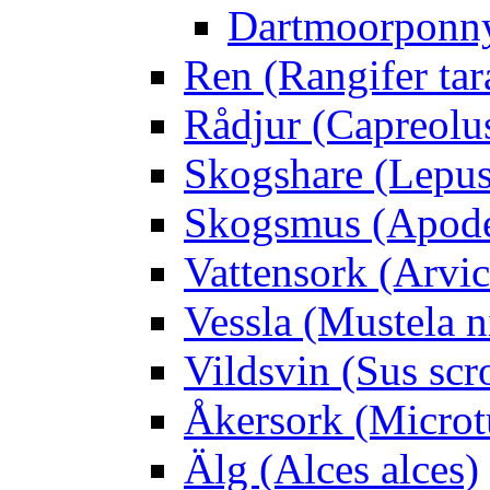
Dartmoorponn
Ren (Rangifer ta
Rådjur (Capreolu
Skogshare (Lepus
Skogsmus (Apode
Vattensork (Arvico
Vessla (Mustela n
Vildsvin (Sus scr
Åkersork (Microtu
Älg (Alces alces)