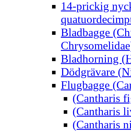
14-prickig nyc
quatuordecimp
Bladbagge (Ch
Chrysomelidae
Bladhorning (H
Dödgrävare (Ni
Flugbagge (Can
(Cantharis f
(Cantharis li
(Cantharis n