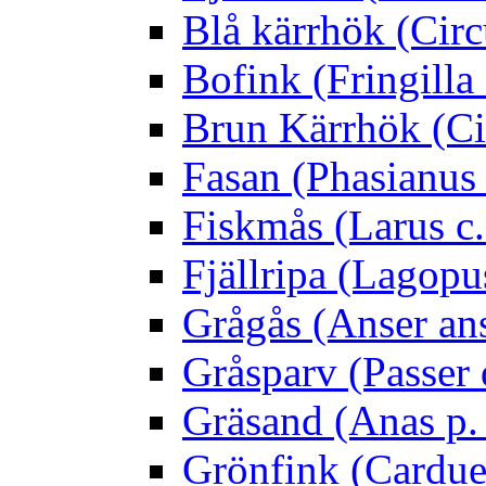
Blå kärrhök (Circ
Bofink (Fringilla
Brun Kärrhök (Ci
Fasan (Phasianus 
Fiskmås (Larus c.
Fjällripa (Lagopu
Grågås (Anser an
Gråsparv (Passer
Gräsand (Anas p.
Grönfink (Carduel