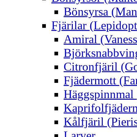
Bönsyrsa (Mant
Fjärilar (Lepidopt
Amiral (Vaness
Björksnabbving
Citronfjäril (
Fjädermott (Fa
Häggspinnmal 
Kaprifolfjäder
Kålfjäril (Pieri
Larver