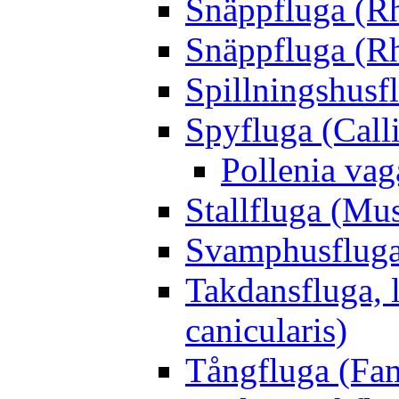
Snäppfluga (R
Snäppfluga (R
Spillningshusfl
Spyfluga (Call
Pollenia va
Stallfluga (Mus
Svamphusfluga
Takdansfluga, 
canicularis)
Tångfluga (Fam