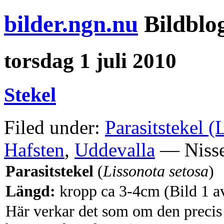
bilder.ngn.nu
Bildblo
torsdag 1 juli 2010
Stekel
Filed under:
Parasitstekel (
Hafsten
,
Uddevalla
— Nisse
Parasitstekel
(
Lissonota setosa
)
Längd
:
kropp ca 3-4cm (Bild 1 a
Här verkar det som om den precis hi