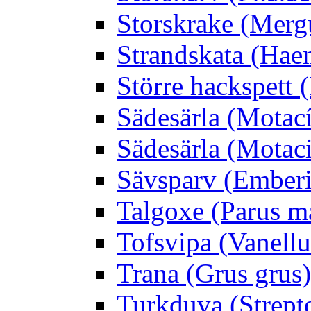
Storskrake (Merg
Strandskata (Hae
Större hackspett
Sädesärla (Motacíl
Sädesärla (Motacil
Sävsparv (Emberi
Talgoxe (Parus m
Tofsvipa (Vanellu
Trana (Grus grus)
Turkduva (Strept