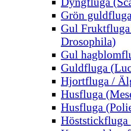
Dyngfluga (Sca
Grön guldfluga 
Gul Fruktfluga
Drosophila)
Gul hagblomflu
Guldfluga (Luci
Hjortfluga / Ä
Husfluga (Mes
Husfluga (Polie
Höststickfluga