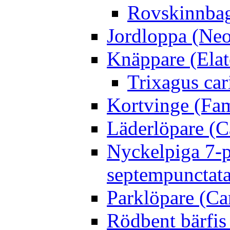
Rovskinnbag
Jordloppa (Neo
Knäppare (Elat
Trixagus cari
Kortvinge (Fam
Läderlöpare (C
Nyckelpiga 7-p
septempunctata
Parklöpare (Ca
Rödbent bärfis