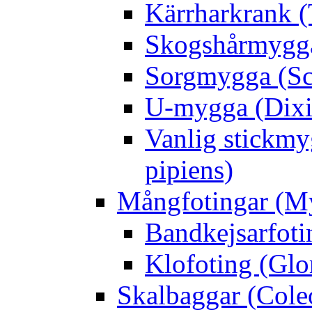
Kärrharkrank (
Skogshårmygga 
Sorgmygga (Sc
U-mygga (Dixi
Vanlig stickmy
pipiens)
Mångfotingar (M
Bandkejsarfoti
Klofoting (Glo
Skalbaggar (Cole