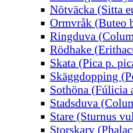
Nötväcka (Sitta e
Ormvråk (Buteo 
Ringduva (Colum
Rödhake (Erithac
Skata (Pica p. pic
Skäggdopping (Po
Sothöna (Fúlicia a
Stadsduva (Colu
Stare (Sturnus vu
Storskarv (Phalac