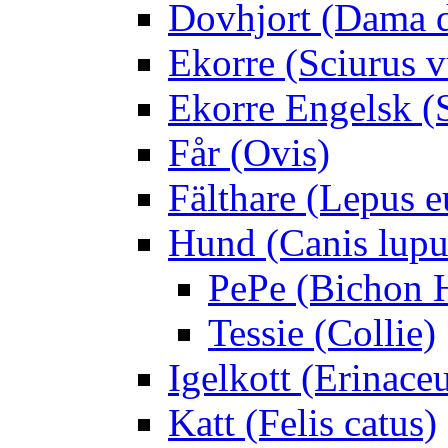
Dovhjort (Dama 
Ekorre (Sciurus v
Ekorre Engelsk (S
Får (Ovis)
Fälthare (Lepus 
Hund (Canis lupus
PePe (Bichon 
Tessie (Collie)
Igelkott (Erinace
Katt (Felis catus)