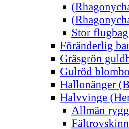
(Rhagonycha
(Rhagonycha
Stor flugbag
Föränderlig ba
Gräsgrön guldb
Gulröd blomboc
Hallonänger (B
Halvvinge (He
Allmän rygg
Fältrovskin