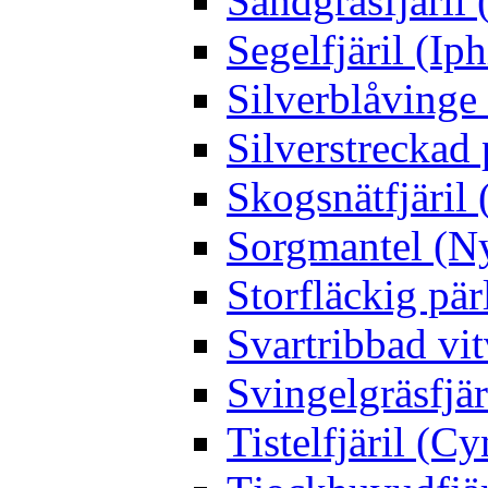
Sandgräsfjäril
Segelfjäril (Iph
Silverblåving
Silverstreckad 
Skogsnätfjäril 
Sorgmantel (Ny
Storfläckig pär
Svartribbad vit
Svingelgräsfjä
Tistelfjäril (Cy