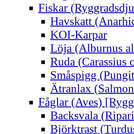
Fiskar (Ryggradsdju
Havskatt (Anarhi
KOI-Karpar
Löja (Alburnus a
Ruda (Carassius c
Småspigg (Pungit
Ätranlax (Salmon 
Fåglar (Aves) [Rygg
Backsvala (Ripari
Björktrast (Turdus