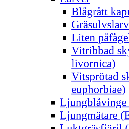
Blågrått kap
Gräsulvslarv
Liten påfåge
Vitribbad sk
livornica)
Vitsprötad 
euphorbiae)
Ljungblåvinge 
Ljungmätare (E
Luktgräsfjäril