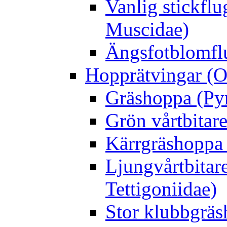
Vanlig stickflu
Muscidae)
Ängsfotblomflu
Hopprätvingar (O
Gräshoppa (Py
Grön vårtbitare
Kärrgräshoppa 
Ljungvårtbitar
Tettigoniidae)
Stor klubbgrä