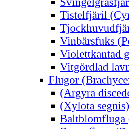
Svingelgräsfjä
Tistelfjäril (Cy
Tjockhuvudfjär
Vinbärsfuks (P
Violettkantad 
Vitgördlad lavm
Flugor (Brachyce
(Argyra disced
(Xylota segnis
Baltblomfluga 