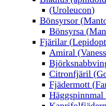
(Uroleucon)
Bönsyrsor (Mant
Bönsyrsa (Mant
Fjärilar (Lepidopt
Amiral (Vaness
Björksnabbving
Citronfjäril (
Fjädermott (Fa
Häggspinnmal 
Kaprifolfjäder