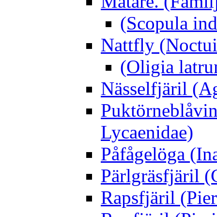
Mätare. (Famil
(Scopula ind
Nattfly (Noctu
(Oligia latru
Nässelfjäril (Ag
Puktörneblåvi
Lycaenidae)
Påfågelöga (Ina
Pärlgräsfjäril
Rapsfjäril (Pier