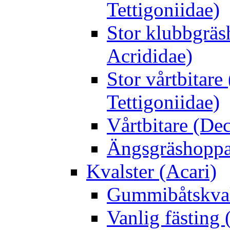
Tettigoniidae)
Stor klubbgrä
Acrididae)
Stor vårtbitare
Tettigoniidae)
Vårtbitare (Dec
Ängsgräshoppa
Kvalster (Acari)
Gummibåtskval
Vanlig fästing 