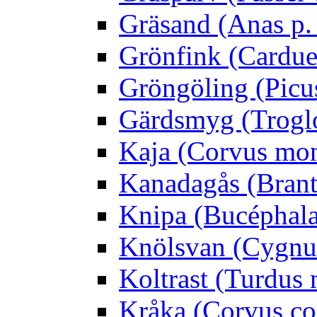
Gräsand (Anas p.
Grönfink (Carduel
Gröngöling (Picus
Gärdsmyg (Troglo
Kaja (Corvus mo
Kanadagås (Brant
Knipa (Bucéphala 
Knölsvan (Cygnus
Koltrast (Turdus 
Kråka (Corvus co