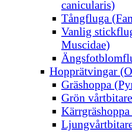
canicularis)
Tångfluga (Fam
Vanlig stickflu
Muscidae)
Ängsfotblomflu
Hopprätvingar (O
Gräshoppa (Py
Grön vårtbitare
Kärrgräshoppa 
Ljungvårtbitar