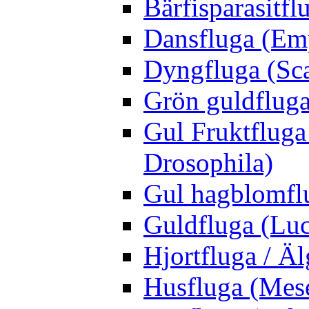
Bärfisparasit
Dansfluga (Emp
Dyngfluga (Sca
Grön guldfluga 
Gul Fruktfluga
Drosophila)
Gul hagblomflu
Guldfluga (Luci
Hjortfluga / Ä
Husfluga (Mes