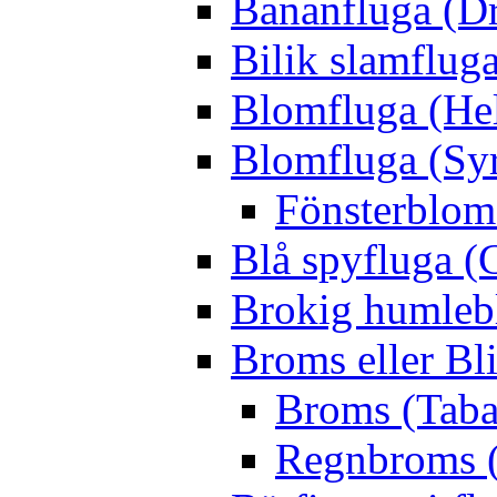
Bananfluga (Dr
Bilik slamfluga
Blomfluga (Hel
Blomfluga (Sy
Fönsterblomf
Blå spyfluga (
Brokig humleb
Broms eller Bl
Broms (Taba
Regnbroms (