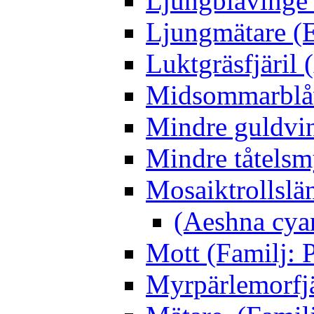
Ljungblåvinge 
Ljungmätare (E
Luktgräsfjäril
Midsommarblåvi
Mindre guldvin
Mindre tåtelsm
Mosaiktrollslä
(Aeshna cya
Mott (Familj: P
Myrpärlemorfjär