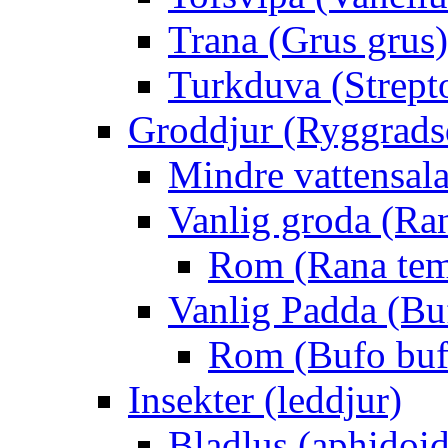
Trana (Grus grus)
Turkduva (Strept
Groddjur (Ryggrads
Mindre vattensala
Vanlig groda (Ra
Rom (Rana tem
Vanlig Padda (Bu
Rom (Bufo buf
Insekter (leddjur)
Bladlus (aphidoid