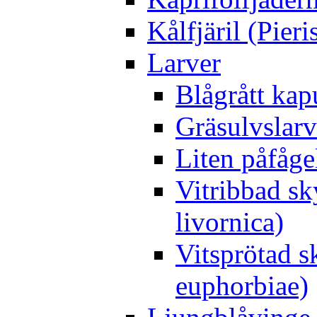
Kålfjäril (Pieri
Larver
Blågrått kap
Gräsulvslarv
Liten påfåge
Vitribbad sk
livornica)
Vitsprötad 
euphorbiae)