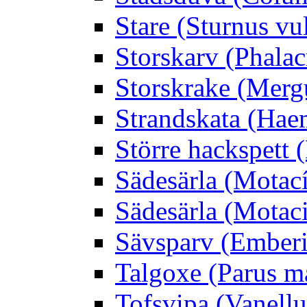
Stare (Sturnus vu
Storskarv (Phalac
Storskrake (Merg
Strandskata (Hae
Större hackspett
Sädesärla (Motacíl
Sädesärla (Motacil
Sävsparv (Emberi
Talgoxe (Parus m
Tofsvipa (Vanellu