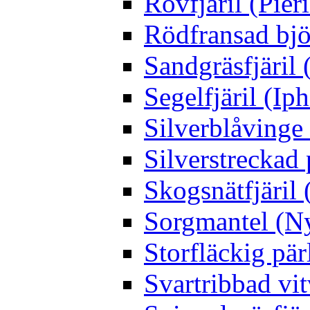
Rovfjäril (Pier
Rödfransad bjö
Sandgräsfjäril
Segelfjäril (Iph
Silverblåving
Silverstreckad 
Skogsnätfjäril 
Sorgmantel (Ny
Storfläckig pär
Svartribbad vit