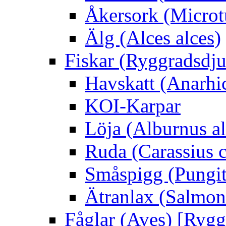
Åkersork (Microtu
Älg (Alces alces)
Fiskar (Ryggradsdju
Havskatt (Anarhi
KOI-Karpar
Löja (Alburnus a
Ruda (Carassius c
Småspigg (Pungit
Ätranlax (Salmon 
Fåglar (Aves) [Rygg