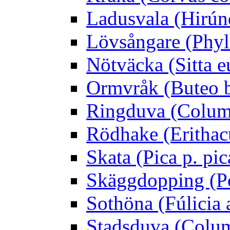
Ladusvala (Hirúnd
Lövsångare (Phyl
Nötväcka (Sitta e
Ormvråk (Buteo 
Ringduva (Colum
Rödhake (Erithac
Skata (Pica p. pic
Skäggdopping (Po
Sothöna (Fúlicia a
Stadsduva (Colu