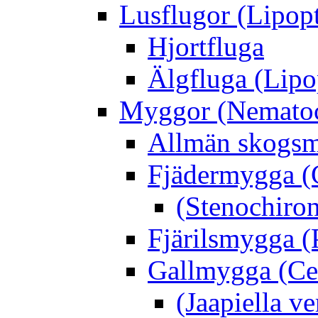
Lusflugor (Lipop
Hjortfluga
Älgfluga (Lipo
Myggor (Nematoc
Allmän skogs
Fjädermygga (
(Stenochiro
Fjärilsmygga (
Gallmygga (Ce
(Jaapiella v