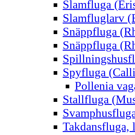
Slamfluga (Eris
Slamfluglarv (E
Snäppfluga (R
Snäppfluga (R
Spillningshusfl
Spyfluga (Call
Pollenia va
Stallfluga (Mus
Svamphusfluga
Takdansfluga, 