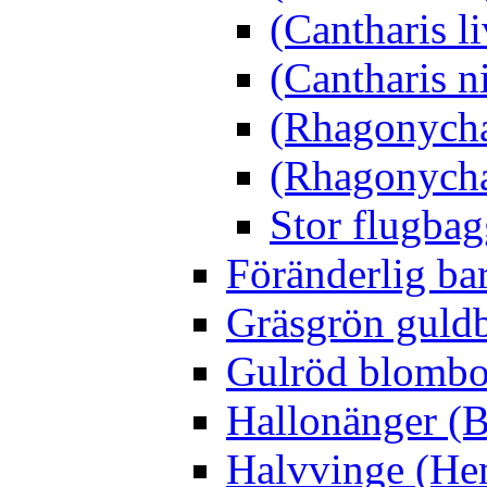
(Cantharis li
(Cantharis n
(Rhagonycha
(Rhagonycha
Stor flugbag
Föränderlig ba
Gräsgrön guldb
Gulröd blomboc
Hallonänger (B
Halvvinge (He