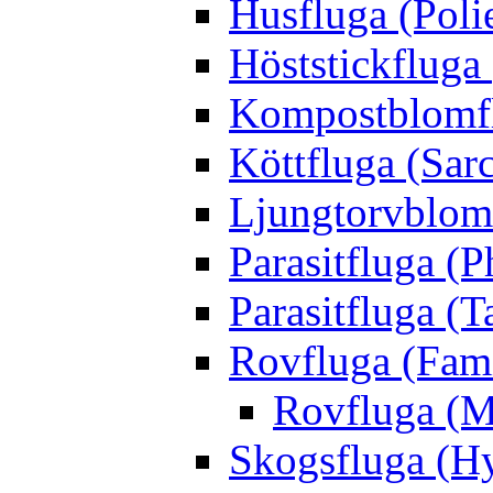
Husfluga (Polie
Höststickfluga
Kompostblomflu
Köttfluga (Sar
Ljungtorvblomf
Parasitfluga (P
Parasitfluga (T
Rovfluga (Fami
Rovfluga (M
Skogsfluga (Hy