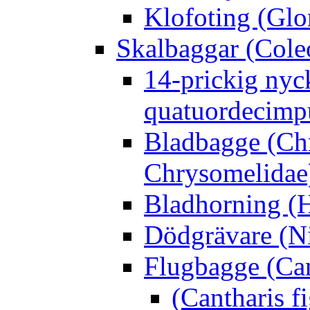
Klofoting (Glo
Skalbaggar (Cole
14-prickig nyc
quatuordecimp
Bladbagge (Ch
Chrysomelidae
Bladhorning (H
Dödgrävare (Ni
Flugbagge (Can
(Cantharis f