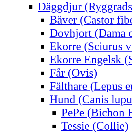
Däggdjur (Ryggrads
Bäver (Castor fib
Dovhjort (Dama 
Ekorre (Sciurus v
Ekorre Engelsk (S
Får (Ovis)
Fälthare (Lepus 
Hund (Canis lupus
PePe (Bichon 
Tessie (Collie)