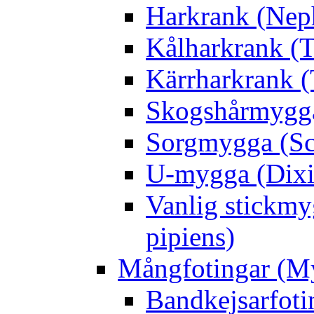
Harkrank (Nep
Kålharkrank (T
Kärrharkrank (
Skogshårmygga 
Sorgmygga (Sc
U-mygga (Dixi
Vanlig stickmy
pipiens)
Mångfotingar (M
Bandkejsarfoti