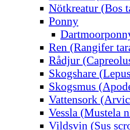
Nötkreatur (Bos t
Ponny
Dartmoorponn
Ren (Rangifer ta
Rådjur (Capreolu
Skogshare (Lepus
Skogsmus (Apode
Vattensork (Arvico
Vessla (Mustela n
Vildsvin (Sus scr