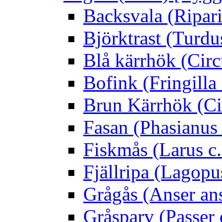
Backsvala (Ripari
Björktrast (Turdus
Blå kärrhök (Circ
Bofink (Fringilla
Brun Kärrhök (Ci
Fasan (Phasianus 
Fiskmås (Larus c.
Fjällripa (Lagopu
Grågås (Anser an
Gråsparv (Passer