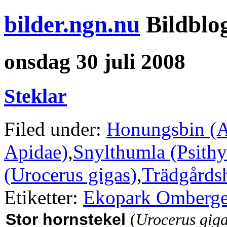
bilder.ngn.nu
Bildblo
onsdag 30 juli 2008
Steklar
Filed under:
Honungsbin (Ap
Apidae)
,
Snylthumla (Psithy
(Urocerus gigas)
,
Trädgårds
Etiketter:
Ekopark Omberge
Stor hornstekel
(
Urocerus gig