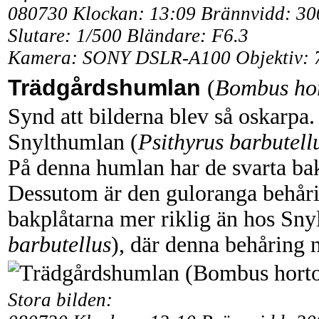
080730 Klockan: 13:09 Brännvidd: 3
Slutare: 1/500 Bländare: F6.3
Kamera: SONY DSLR-A100 Objektiv: 
Trädgårdshumlan
(
Bombus ho
Synd att bilderna blev så oskarpa
Snylthumlan (
Psithyrus barbutell
På denna humlan har de svarta bak
Dessutom är den guloranga behåri
bakplåtarna mer riklig än hos Sny
barbutellus
), där denna behåring n
Stora bilden: