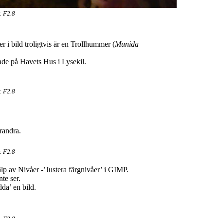
: F2.8
er i bild troligtvis är en Trollhummer (
Munida
hade på Havets Hus i Lysekil.
: F2.8
arandra.
: F2.8
p av Nivåer -’Justera färgnivåer’ i GIMP.
te ser.
da’ en bild.