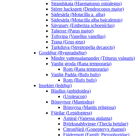
Strandskata (Haematopus ostralegus)
Större hackspett (Dendrocopos major)
Sädesärla (Motacílla a. alba)
Sädesärla (Motacilla alba baicalensis)
Sävsparv (Emberiza schoeníclus)
Talgoxe (Parus major)
Tofsvipa (Vanellus vanellus)
Trana (Grus grus)
Turkduva (Streptopelia decaocto)
Groddjur (Ryggradsdjur)
Mindre vattensalamander (Triturus vulgaris)
Vanlig groda (Rana temporaria)
Rom (Rana temporaria)
Vanlig Padda (Bufo bufo)
Rom (Bufo bufo)
Insekter (leddjur)
Bladlus (aphidoidea)
(Uroleucon)
Bönsyrsor (Mantodea)
Bönsyrsa (Mantis religiosa)
Fjärilar (Lepidoptera)
Amiral (Vanessa atalanta)
Björksnabbvinge (Thecla betulae)
Citronfjäril (Gonepteryx rhamni)
Fjädermott (Familj: Pterophoridae)