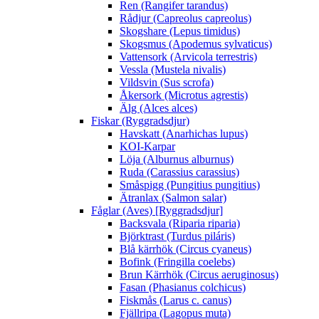
Ren (Rangifer tarandus)
Rådjur (Capreolus capreolus)
Skogshare (Lepus timidus)
Skogsmus (Apodemus sylvaticus)
Vattensork (Arvicola terrestris)
Vessla (Mustela nivalis)
Vildsvin (Sus scrofa)
Åkersork (Microtus agrestis)
Älg (Alces alces)
Fiskar (Ryggradsdjur)
Havskatt (Anarhichas lupus)
KOI-Karpar
Löja (Alburnus alburnus)
Ruda (Carassius carassius)
Småspigg (Pungitius pungitius)
Ätranlax (Salmon salar)
Fåglar (Aves) [Ryggradsdjur]
Backsvala (Riparia riparia)
Björktrast (Turdus piláris)
Blå kärrhök (Circus cyaneus)
Bofink (Fringilla coelebs)
Brun Kärrhök (Circus aeruginosus)
Fasan (Phasianus colchicus)
Fiskmås (Larus c. canus)
Fjällripa (Lagopus muta)