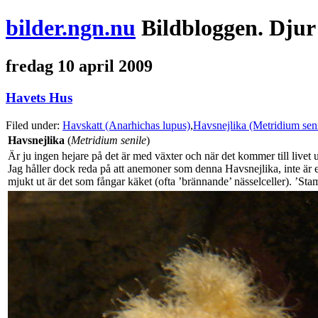
bilder.ngn.nu
Bildbloggen. Djur
fredag 10 april 2009
Havets Hus
Filed under:
Havskatt (Anarhichas lupus)
,
Havsnejlika (Metridium seni
Havsnejlika
(
Metridium senile
)
Är ju ingen hejare på det är med växter och när det kommer till live
Jag håller dock reda på att anemoner som denna Havsnejlika, inte är en
mjukt ut är det som fångar käket (ofta ’brännande’ nässelceller). ’Sta