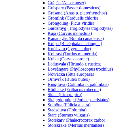
Grågås (Anser anser)
Gråsparv (Passer domesticus)
Gräsand (Anas p. platyrhýnchos)
Grönfink (Carduelis chloris)
Gröngöling (Picus viridis)
Gärdsmyg (Troglodytes troglodytes)
Kaja (Corvus monedula)
Kanadagås (Branta canadensis)
Knipa (Bucéphala c. clángula)
Knölsvan (Cygnus olor)
Koltrast (Turdus m. mérula)
Kråka (Corvus corone)
Ladusvala (Hirúndo r. rústica)
Lövsångare (Phylloscopus tróchilus)
Nötväcka (Sitta europaea)
Ormvråk (Buteo buteo)
Ringduva (Columba p. palúmbus)
Rödhake (Erithacus rubecula)
Skata (Pica p. pica)
Skäggdopping (Podiceps cristatus)
Sothöna (Fúlicia a. atra)
Stadsduva (Columba)
Stare (Sturnus vulgaris)
Storskarv (Phalacrocorax carbo)
Storskrake (Mergus merganser)