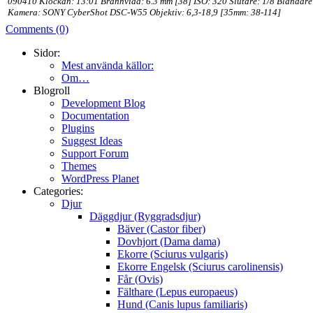
090410 Klockan: 13:01 Brännvidd: 6.3 mm [38] ISO: 320 Slutare: 1/8 Bländare
Kamera: SONY CyberShot DSC-W55 Objektiv: 6,3-18,9 [35mm: 38-114]
Comments (0)
Sidor:
Mest använda källor:
Om…
Blogroll
Development Blog
Documentation
Plugins
Suggest Ideas
Support Forum
Themes
WordPress Planet
Categories:
Djur
Däggdjur (Ryggradsdjur)
Bäver (Castor fiber)
Dovhjort (Dama dama)
Ekorre (Sciurus vulgaris)
Ekorre Engelsk (Sciurus carolinensis)
Får (Ovis)
Fälthare (Lepus europaeus)
Hund (Canis lupus familiaris)