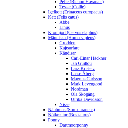
PePe (Bichon Havanais)
Tessie (Collie)
Igelkott (Erinaceus europaeus)
Katt (Felis catus)
Abbe
Linus
Kronhjort (Cervus elaphus)
Människa (Homo sapiens)
Grodden
Kajtsurfare
Kändisar
Carl-Einar Häckner
Jan Guillou
Larz-Kristerz
Lasse Åberg
Magnus Carlsson
Mark Levengood
Nordman
Ola Skogäng
Ulrika Davidsson
Nisse
Näbbmus (Sorex araneus)
Nötkreatur (Bos taurus)
Ponny
Dartmoorponny