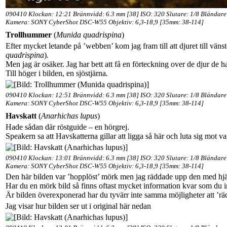
090410 Klockan: 12:21 Brännvidd: 6.3 mm [38] ISO: 320 Slutare: 1/8 Bländare
Kamera: SONY CyberShot DSC-W55 Objektiv: 6,3-18,9 [35mm: 38-114]
Trollhummer
(
Munida quadrispina
)
Efter mycket letande på ’webben’ kom jag fram till att djuret till vänst
quadrispina
)
.
Men jag är osäker. Jag har bett att få en förteckning over de djur de 
Till höger i bilden, en sjöstjärna
.
090410 Klockan: 12:51 Brännvidd: 6.3 mm [38] ISO: 320 Slutare: 1/8 Bländare
Kamera: SONY CyberShot DSC-W55 Objektiv: 6,3-18,9 [35mm: 38-114]
Havskatt
(
Anarhichas lupus
)
Hade sådan där röstguide – en hörgrej.
Speakern sa att Havskatterna gillar att ligga så här och luta sig mot v
090410 Klockan: 13:01 Brännvidd: 6.3 mm [38] ISO: 320 Slutare: 1/8 Bländare
Kamera: SONY CyberShot DSC-W55 Objektiv: 6,3-18,9 [35mm: 38-114]
Den här bilden var ’hopplöst’ mörk men jag räddade upp den med hjäl
Har du en mörk bild så finns oftast mycket information kvar som du in
Är bilden överexponerad har du tyvärr inte samma möjligheter att ’räd
Jag visar hur bilden ser ut i original här nedan