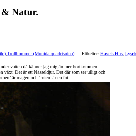
 & Natur.
le)
,
Trollhummer (Munida quadrispina)
— Etiketter:
Havets Hus
,
Lysek
t under vatten då känner jag mig än mer bortkommen.
 växt. Det är ett Nässeldjur. Det där som ser ulligt och
mmen’ är magen och ’roten’ är en fot.