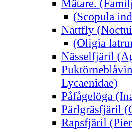
Mätare. (Famil
(Scopula ind
Nattfly (Noctu
(Oligia latru
Nässelfjäril (Ag
Puktörneblåvi
Lycaenidae)
Påfågelöga (Ina
Pärlgräsfjäril
Rapsfjäril (Pier