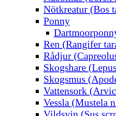
Nötkreatur (Bos t
Ponny
Dartmoorponn
Ren (Rangifer ta
Rådjur (Capreolu
Skogshare (Lepus
Skogsmus (Apode
Vattensork (Arvico
Vessla (Mustela n
Vildsvin (Sus scr