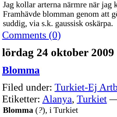
Jag kollar arterna närmre när ja
Framhävde blomman genom att gö
suddig, via s.k. gaussisk oskärpa.
Comments (0)
lördag 24 oktober 2009
Blomma
Filed under:
Turkiet-Ej Art
Etiketter:
Alanya
,
Turkiet
— 
Blomma
(
?
), i Turkiet