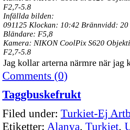
F2,7-5.8
Infällda bilden:
091125 Klockan: 10:42
Brännvidd:
20 
Bländare: F5,8
Kamera: NIKON CoolPix S620 Objekt
F2,7-5.8
Jag kollar arterna närmre när ja
Comments (0)
Taggbuskefrukt
Filed under:
Turkiet-Ej Art
Etiketter:
Alanya
,
Turkiet
,