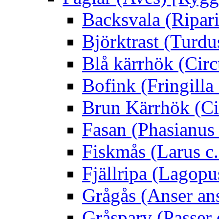
Backsvala (Ripari
Björktrast (Turdus
Blå kärrhök (Circ
Bofink (Fringilla
Brun Kärrhök (Ci
Fasan (Phasianus 
Fiskmås (Larus c.
Fjällripa (Lagopu
Grågås (Anser an
Gråsparv (Passer