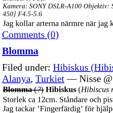
Kamera: SONY DSLR-A100 Objektiv:
450] F4.5-5.6
Jag kollar arterna närmre när ja
Comments (0)
Blomma
Filed under:
Hibiskus (Hibi
Alanya
,
Turkiet
— Nisse @ 
Blomma
(
?
)
Hibiskus
(
Hibiscus 
Storlek ca 12cm. Ståndare och pist
Jag tackar ’Fingerfärdig’ för hjälp