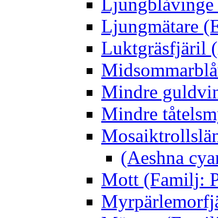
Ljungblåvinge 
Ljungmätare (E
Luktgräsfjäril
Midsommarblåvi
Mindre guldvin
Mindre tåtelsm
Mosaiktrollslä
(Aeshna cya
Mott (Familj: P
Myrpärlemorfjär