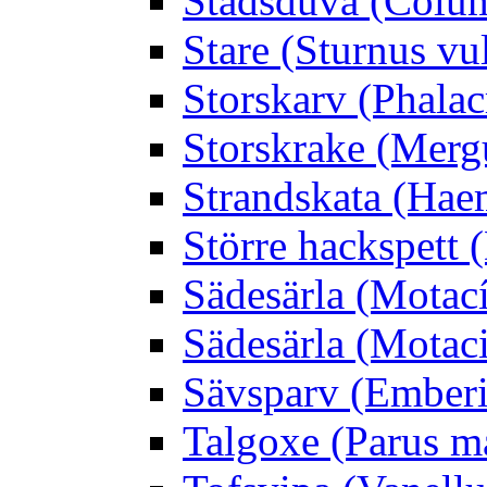
Stadsduva (Colu
Stare (Sturnus vu
Storskarv (Phalac
Storskrake (Merg
Strandskata (Hae
Större hackspett
Sädesärla (Motacíl
Sädesärla (Motacil
Sävsparv (Emberi
Talgoxe (Parus m