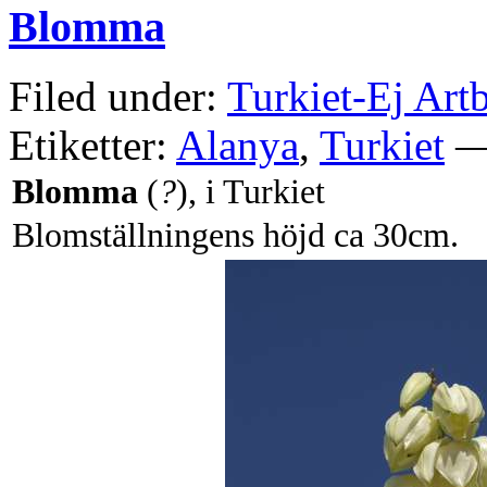
Blomma
Filed under:
Turkiet-Ej Art
Etiketter:
Alanya
,
Turkiet
— 
Blomma
(
?
), i Turkiet
Blomställningens höjd ca 30cm.