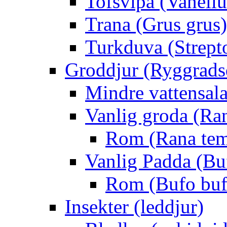
Tofsvipa (Vanellu
Trana (Grus grus)
Turkduva (Strept
Groddjur (Ryggrads
Mindre vattensala
Vanlig groda (Ra
Rom (Rana tem
Vanlig Padda (Bu
Rom (Bufo buf
Insekter (leddjur)