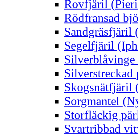
Rovfjäril (Pier
Rödfransad bjö
Sandgräsfjäril
Segelfjäril (Iph
Silverblåving
Silverstreckad 
Skogsnätfjäril 
Sorgmantel (Ny
Storfläckig pär
Svartribbad vit