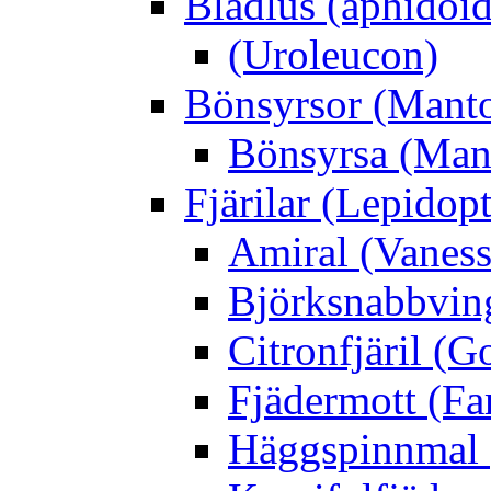
Bladlus (aphidoid
(Uroleucon)
Bönsyrsor (Mant
Bönsyrsa (Mant
Fjärilar (Lepidopt
Amiral (Vaness
Björksnabbving
Citronfjäril (
Fjädermott (Fa
Häggspinnmal 