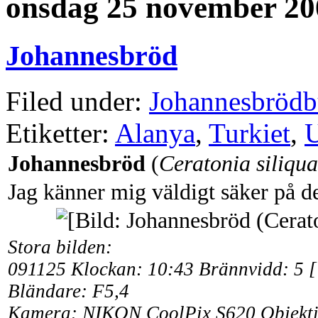
onsdag 25 november 20
Johannesbröd
Filed under:
Johannesbrödbu
Etiketter:
Alanya
,
Turkiet
,
Johannesbröd
(
Ceratonia siliqua
Jag känner mig väldigt säker på de
Stora bilden:
091125 Klockan: 10:43
Brännvidd:
5 [
Bländare: F5,4
Kamera: NIKON CoolPix S620 Objekt