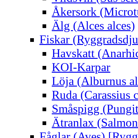
Åkersork (Microtu
Älg (Alces alces)
Fiskar (Ryggradsdju
Havskatt (Anarhi
KOI-Karpar
Löja (Alburnus a
Ruda (Carassius c
Småspigg (Pungit
Ätranlax (Salmon 
Fåglar (Aves) [Rygg