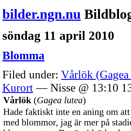
bilder.ngn.nu
Bildblo
söndag 11 april 2010
Blomma
Filed under:
Vårlök (Gagea 
Kurort
— Nisse @ 13:10 1
Vårlök
(
Gagea lutea
)
Hade faktiskt inte en aning om att 
med blommor, jag är mer på stadiet