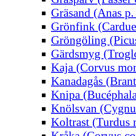
Gräsand (Anas p.
Grönfink (Carduel
Gröngöling (Picus
Gärdsmyg (Troglo
Kaja (Corvus mo
Kanadagås (Brant
Knipa (Bucéphala 
Knölsvan (Cygnus
Koltrast (Turdus 
Kråka (Corvus co