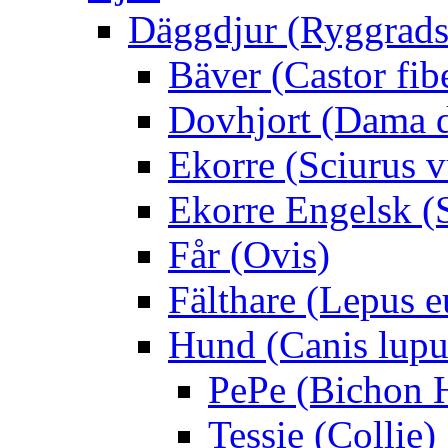
Däggdjur (Ryggrads
Bäver (Castor fib
Dovhjort (Dama 
Ekorre (Sciurus v
Ekorre Engelsk (S
Får (Ovis)
Fälthare (Lepus 
Hund (Canis lupus
PePe (Bichon 
Tessie (Collie)