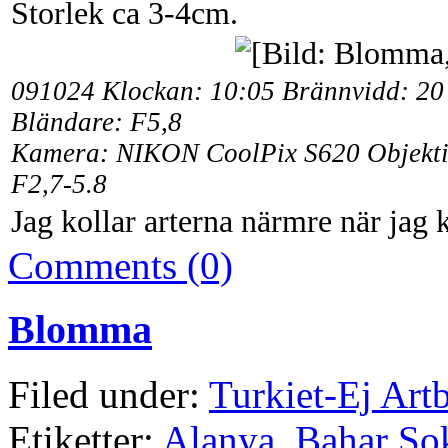
Storlek ca 3-4cm.
091024 Klockan: 10:05
Brännvidd:
20 
Bländare: F5,8
Kamera: NIKON CoolPix S620 Objekt
F2,7-5.8
Jag kollar arterna närmre när ja
Comments (0)
Blomma
Filed under:
Turkiet-Ej Art
Etiketter:
Alanya
,
Bahar Sok