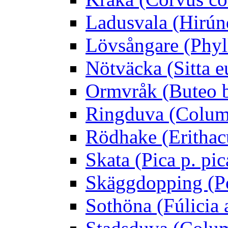
Ladusvala (Hirúnd
Lövsångare (Phyl
Nötväcka (Sitta e
Ormvråk (Buteo 
Ringduva (Colum
Rödhake (Erithac
Skata (Pica p. pic
Skäggdopping (Po
Sothöna (Fúlicia a