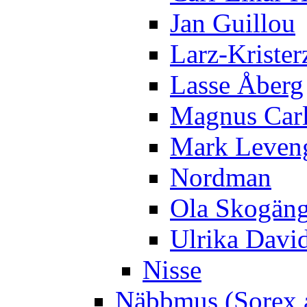
Jan Guillou
Larz-Krister
Lasse Åberg
Magnus Car
Mark Leven
Nordman
Ola Skogän
Ulrika Davi
Nisse
Näbbmus (Sorex 