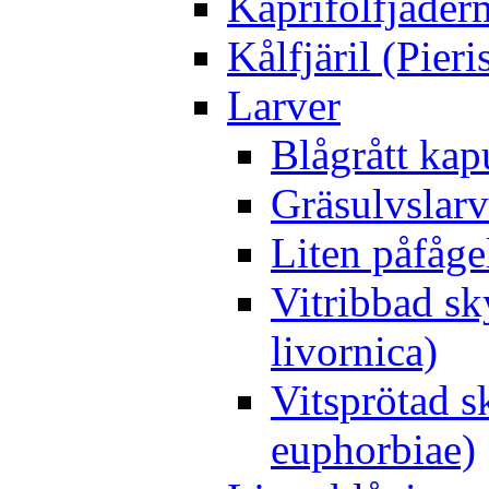
Kaprifolfjäder
Kålfjäril (Pieri
Larver
Blågrått kap
Gräsulvslarv
Liten påfåge
Vitribbad sk
livornica)
Vitsprötad 
euphorbiae)