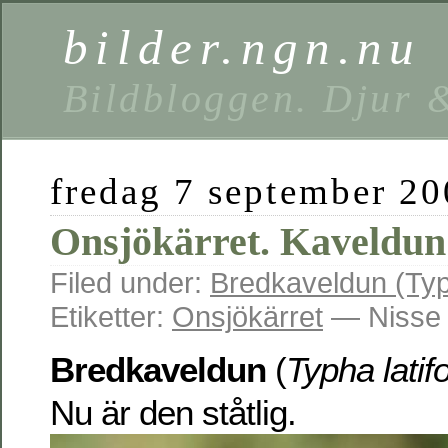
bilder.ngn.nu
Bildbloggen. Djur 
fredag 7 september 2
Onsjökärret. Kaveldun
Filed under:
Bredkaveldun (Typh
Etiketter:
Onsjökärret
— Nisse 
Bredkaveldun
(
Typha latifo
Nu är den ståtlig.