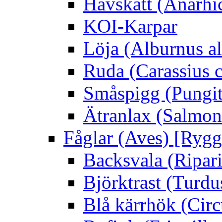
Havskatt (Anarhi
KOI-Karpar
Löja (Alburnus a
Ruda (Carassius c
Småspigg (Pungit
Ätranlax (Salmon 
Fåglar (Aves) [Rygg
Backsvala (Ripari
Björktrast (Turdus
Blå kärrhök (Circ