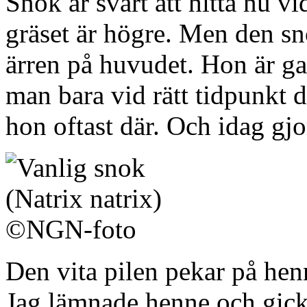
Snok är svårt att hitta nu v
gräset är högre. Men den s
ärren på huvudet. Hon är g
man bara vid rätt tidpunkt då
hon oftast där. Och idag gjo
Den vita pilen pekar på he
Jag lämnade henne och gick b