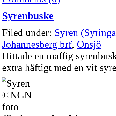
Syrenbuske
Filed under:
Syren (Syringa
Johannesberg brf
,
Onsjö
— N
Hittade en maffig syrenbusk
extra häftigt med en vit syr