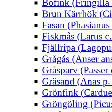
Bofink (Fringilla
Brun Kärrhök (Ci
Fasan (Phasianus 
Fiskmås (Larus c.
Fjällripa (Lagopu
Grågås (Anser an
Gråsparv (Passer
Gräsand (Anas p.
Grönfink (Carduel
Gröngöling (Picus