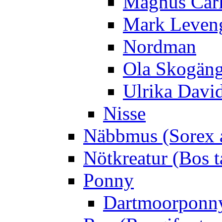
Magnus Car
Mark Leven
Nordman
Ola Skogän
Ulrika Davi
Nisse
Näbbmus (Sorex 
Nötkreatur (Bos t
Ponny
Dartmoorponn