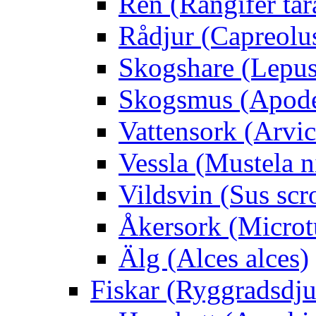
Ren (Rangifer ta
Rådjur (Capreolu
Skogshare (Lepus
Skogsmus (Apode
Vattensork (Arvico
Vessla (Mustela n
Vildsvin (Sus scr
Åkersork (Microtu
Älg (Alces alces)
Fiskar (Ryggradsdju