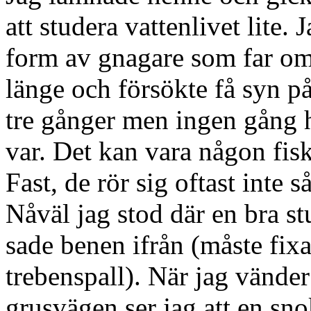
att studera vattenlivet lite. 
form av gnagare som far omk
länge och försökte få syn p
tre gånger men ingen gång h
var. Det kan vara någon fisk
Fast, de rör sig oftast inte s
Nåväl jag stod där en bra st
sade benen ifrån (måste fixa 
trebenspall). När jag vänd
grusvägen ser jag att en sno