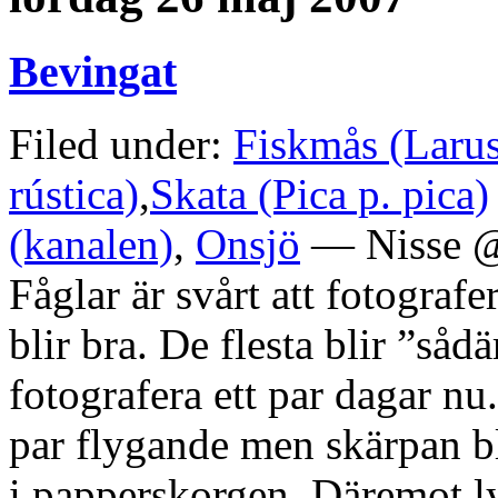
Bevingat
Filed under:
Fiskmås (Larus
rústica)
,
Skata (Pica p. pica)
(kanalen)
,
Onsjö
— Nisse @
Fåglar är svårt att fotograf
blir bra. De flesta blir ”såd
fotografera ett par dagar nu
par flygande men skärpan ble
i papperskorgen. Däremot ly