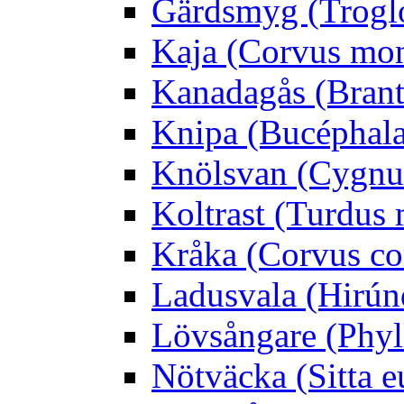
Gärdsmyg (Troglo
Kaja (Corvus mo
Kanadagås (Brant
Knipa (Bucéphala 
Knölsvan (Cygnus
Koltrast (Turdus 
Kråka (Corvus co
Ladusvala (Hirúnd
Lövsångare (Phyl
Nötväcka (Sitta e