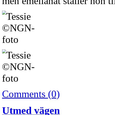
men emellanåt ställer hon til
Comments (0)
Utmed vägen