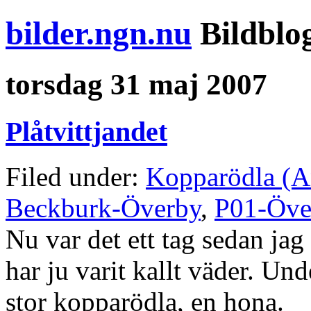
bilder.ngn.nu
Bildblo
torsdag 31 maj 2007
Plåtvittjandet
Filed under:
Kopparödla (An
Beckburk-Överby
,
P01-Öve
Nu var det ett tag sedan jag 
har ju varit kallt väder. Und
stor kopparödla, en hona.