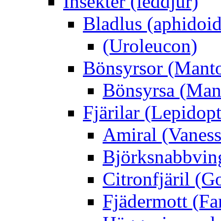
Insekter (leddjur)
Bladlus (aphidoid
(Uroleucon)
Bönsyrsor (Mant
Bönsyrsa (Mant
Fjärilar (Lepidopt
Amiral (Vaness
Björksnabbving
Citronfjäril (
Fjädermott (Fa