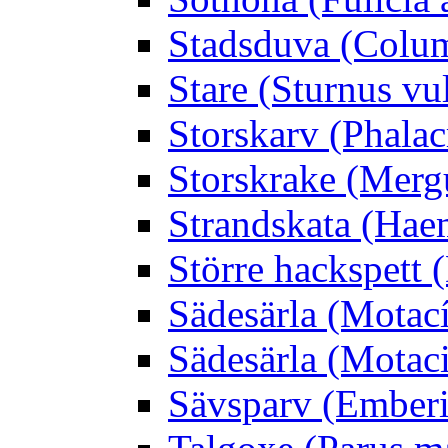
Stadsduva (Colu
Stare (Sturnus vu
Storskarv (Phalac
Storskrake (Merg
Strandskata (Hae
Större hackspett
Sädesärla (Motacíl
Sädesärla (Motacil
Sävsparv (Emberi