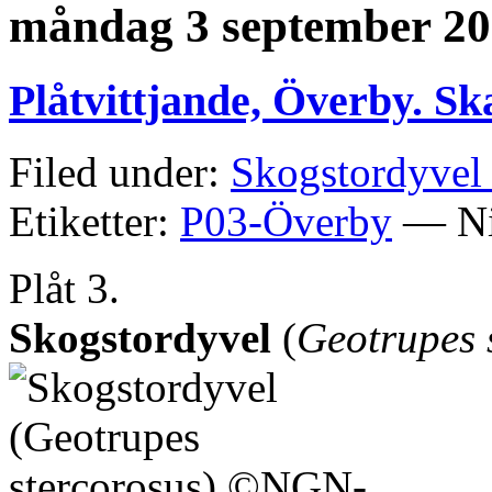
måndag 3 september 2
Plåtvittjande, Överby. S
Filed under:
Skogstordyvel 
Etiketter:
P03-Överby
— Ni
Plåt 3.
Skogstordyvel
(
Geotrupes 