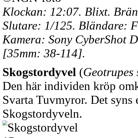
Klockan: 12:07. Blixt. Brän
Slutare: 1/125. Bländare: F
Kamera: Sony CyberShot DS
[35mm: 38-114].
Skogstordyvel
(
Geotrupes 
Den här individen kröp omk
Svarta Tuvmyror. Det syns 
Skogstordyveln.