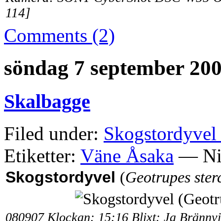
114]
Comments (2)
söndag 7 september 20
Skalbagge
Filed under:
Skogstordyvel 
Etiketter:
Väne Åsaka
— Nis
Skogstordyvel
(
Geotrupes ster
080907 Klockan: 15:16 Blixt: Ja Bränn