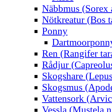
Näbbmus (Sorex 
Nötkreatur (Bos t
Ponny
Dartmoorponn
Ren (Rangifer ta
Rådjur (Capreolu
Skogshare (Lepus
Skogsmus (Apode
Vattensork (Arvico
Vessla (Mustela n