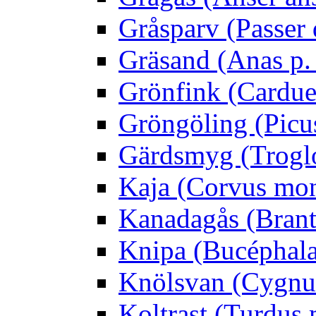
Gråsparv (Passer
Gräsand (Anas p.
Grönfink (Carduel
Gröngöling (Picus
Gärdsmyg (Troglo
Kaja (Corvus mo
Kanadagås (Brant
Knipa (Bucéphala 
Knölsvan (Cygnus
Koltrast (Turdus 