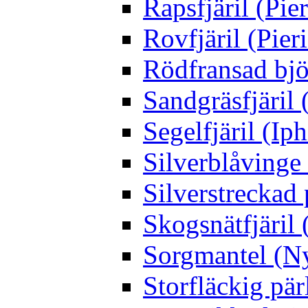
Rapsfjäril (Pier
Rovfjäril (Pier
Rödfransad bjö
Sandgräsfjäril
Segelfjäril (Iph
Silverblåving
Silverstreckad 
Skogsnätfjäril 
Sorgmantel (Ny
Storfläckig pär