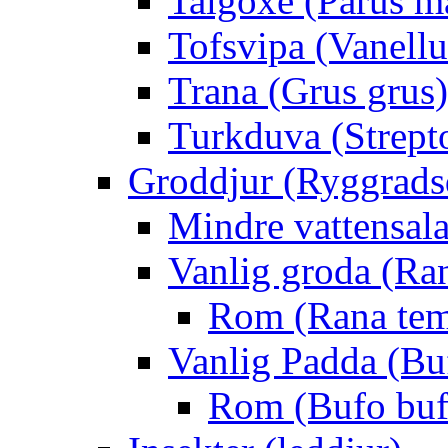
Talgoxe (Parus m
Tofsvipa (Vanellu
Trana (Grus grus)
Turkduva (Strept
Groddjur (Ryggrads
Mindre vattensala
Vanlig groda (Ra
Rom (Rana tem
Vanlig Padda (Bu
Rom (Bufo buf