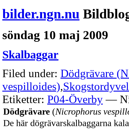
bilder.ngn.nu
Bildblo
söndag 10 maj 2009
Skalbaggar
Filed under:
Dödgrävare (N
vespilloides)
,
Skogstordyvel
Etiketter:
P04-Överby
— Ni
Dödgrävare
(
Nicrophorus vespill
De här dögrävarskalbaggarna kal