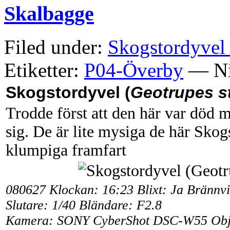
Skalbagge
Filed under:
Skogstordyvel 
Etiketter:
P04-Överby
— Ni
Skogstordyvel (
Geotrupes s
Trodde först att den här var död me
sig. De är lite mysiga de här Skogs
klumpiga framfart
080627 Klockan: 16:23 Blixt: Ja Brännv
Slutare: 1/40 Bländare: F2.8
Kamera: SONY CyberShot DSC-W55 Objek