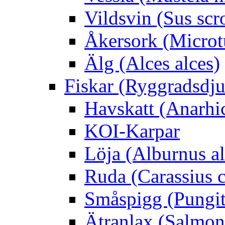
Vildsvin (Sus scr
Åkersork (Microtu
Älg (Alces alces)
Fiskar (Ryggradsdju
Havskatt (Anarhi
KOI-Karpar
Löja (Alburnus a
Ruda (Carassius c
Småspigg (Pungit
Ätranlax (Salmon 