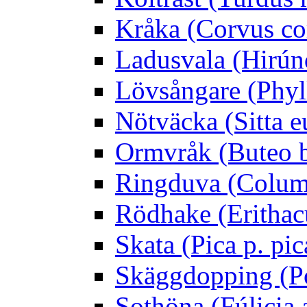
Kråka (Corvus co
Ladusvala (Hirúnd
Lövsångare (Phyl
Nötväcka (Sitta e
Ormvråk (Buteo 
Ringduva (Colum
Rödhake (Erithac
Skata (Pica p. pic
Skäggdopping (Po
Sothöna (Fúlicia a