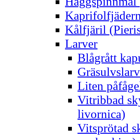
Häggspinnmal 
Kaprifolfjäder
Kålfjäril (Pieri
Larver
Blågrått kap
Gräsulvslarv
Liten påfåge
Vitribbad sk
livornica)
Vitsprötad 