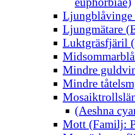
euphorbiae)
Ljungblåvinge 
Ljungmätare (E
Luktgräsfjäril
Midsommarblåvi
Mindre guldvin
Mindre tåtelsm
Mosaiktrollslä
(Aeshna cya
Mott (Familj: P