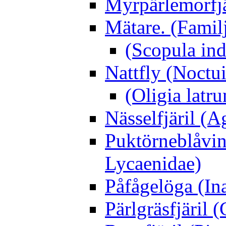
Myrpärlemorfjär
Mätare. (Famil
(Scopula ind
Nattfly (Noctu
(Oligia latru
Nässelfjäril (Ag
Puktörneblåvi
Lycaenidae)
Påfågelöga (Ina
Pärlgräsfjäril