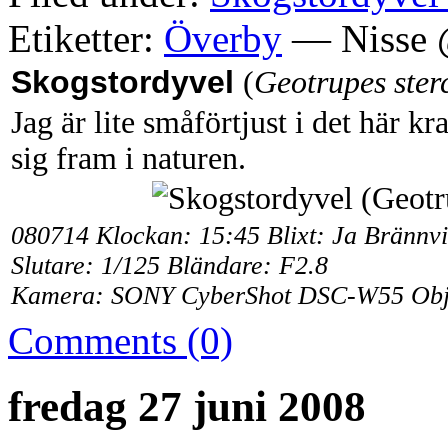
Etiketter:
Överby
— Nisse 
Skogstordyvel
(
Geotrupes ster
Jag är lite småförtjust i det här 
sig fram i naturen.
080714 Klockan: 15:45 Blixt: Ja Brännv
Slutare: 1/125 Bländare: F2.8
Kamera: SONY CyberShot DSC-W55 Objek
Comments (0)
fredag 27 juni 2008