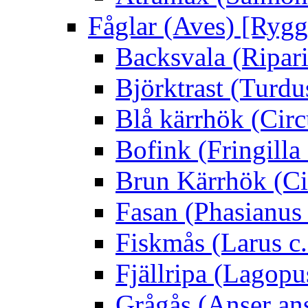
Fåglar (Aves) [Rygg
Backsvala (Ripari
Björktrast (Turdus
Blå kärrhök (Circ
Bofink (Fringilla
Brun Kärrhök (Ci
Fasan (Phasianus 
Fiskmås (Larus c.
Fjällripa (Lagopu
Grågås (Anser an