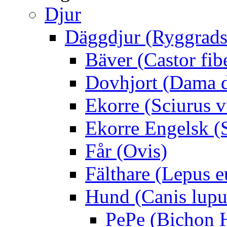
Djur
Däggdjur (Ryggrads
Bäver (Castor fib
Dovhjort (Dama 
Ekorre (Sciurus v
Ekorre Engelsk (S
Får (Ovis)
Fälthare (Lepus 
Hund (Canis lupus
PePe (Bichon 