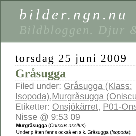
bilder.ngn.nu
Bildbloggen. Djur 
torsdag 25 juni 2009
Gråsugga
Filed under:
Gråsugga (Klass:
Isopoda)
,
Murgråsugga (Oniscu
Etiketter:
Onsjökärret
,
P01-Ons
Nisse @ 9:53 09
Murgråsugga
(
Oniscus asellus
)
Under plåten fanns också en s.k. Gråsugga (
Isopoda
):