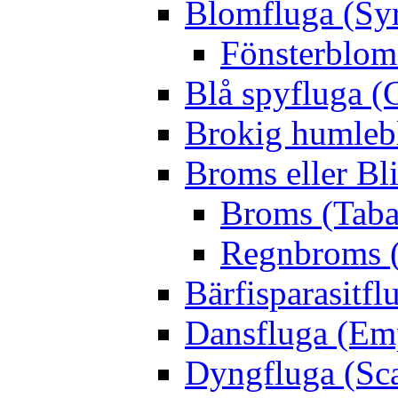
Blomfluga (Sy
Fönsterblomf
Blå spyfluga (
Brokig humleb
Broms eller Bl
Broms (Taba
Regnbroms (
Bärfisparasit
Dansfluga (Emp
Dyngfluga (Sca