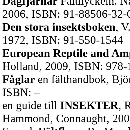
Dagfjärilar
Fältnyckeln. N
2006, ISBN: 91-88506-32-
Den stora insektsboken
, V
1972, ISBN: 91-550-1544
European Reptile and Am
Holland, 2009, ISBN: 978
Fåglar
en fälthandbok, Björ
ISBN: –
en guide till
INSEKTER
, 
Hammond, Connaught, 200