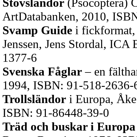
Stövsländor
(Psocoptera) 
ArtDatabanken, 2010, ISB
Svamp Guide
i fickformat
Jenssen, Jens Stordal, ICA
1377-6
Svenska Fåglar
– en fälth
1994, ISBN: 91-518-2636-
Trollsländor
i Europa, Åke 
ISBN: 91-86448-39-0
Träd och buskar i Europa