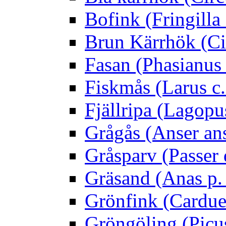
Bofink (Fringilla
Brun Kärrhök (Ci
Fasan (Phasianus 
Fiskmås (Larus c.
Fjällripa (Lagopu
Grågås (Anser an
Gråsparv (Passer
Gräsand (Anas p.
Grönfink (Carduel
Gröngöling (Picus