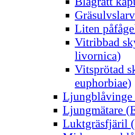
Blågrått kap
Gräsulvslarv
Liten påfåge
Vitribbad sk
livornica)
Vitsprötad 
euphorbiae)
Ljungblåvinge 
Ljungmätare (E
Luktgräsfjäril