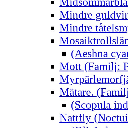
Midsommarblåvi
Mindre guldvin
Mindre tåtelsm
Mosaiktrollslä
(Aeshna cya
Mott (Familj: P
Myrpärlemorfjär
Mätare. (Famil
(Scopula ind
Nattfly (Noctu