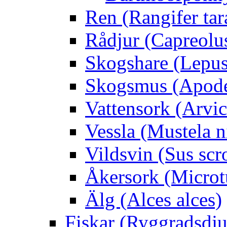
Ren (Rangifer ta
Rådjur (Capreolu
Skogshare (Lepus
Skogsmus (Apode
Vattensork (Arvico
Vessla (Mustela n
Vildsvin (Sus scr
Åkersork (Microtu
Älg (Alces alces)
Fiskar (Ryggradsdju