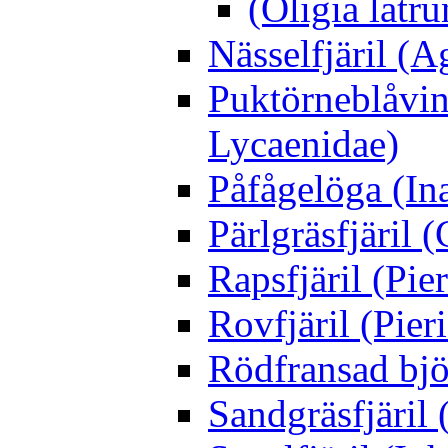
(Oligia latru
Nässelfjäril (Ag
Puktörneblåvi
Lycaenidae)
Påfågelöga (Ina
Pärlgräsfjäril
Rapsfjäril (Pier
Rovfjäril (Pier
Rödfransad bjö
Sandgräsfjäril