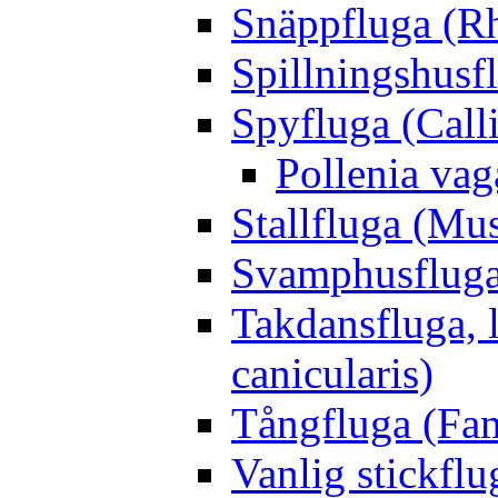
Snäppfluga (R
Spillningshusfl
Spyfluga (Call
Pollenia va
Stallfluga (Mus
Svamphusfluga
Takdansfluga, 
canicularis)
Tångfluga (Fam
Vanlig stickflu