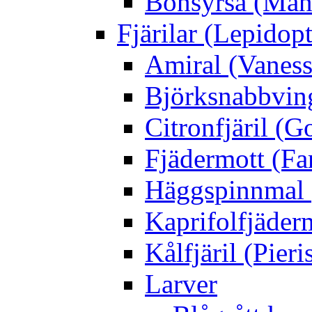
Bönsyrsa (Mant
Fjärilar (Lepidopt
Amiral (Vaness
Björksnabbving
Citronfjäril (
Fjädermott (Fa
Häggspinnmal 
Kaprifolfjäder
Kålfjäril (Pieri
Larver