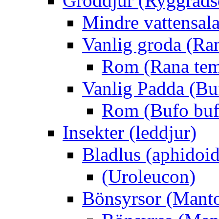
Groddjur (Ryggrads
Mindre vattensala
Vanlig groda (Ra
Rom (Rana tem
Vanlig Padda (Bu
Rom (Bufo buf
Insekter (leddjur)
Bladlus (aphidoid
(Uroleucon)
Bönsyrsor (Mant