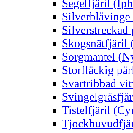
Segelfjäril (Iph
Silverblåving
Silverstreckad 
Skogsnätfjäril 
Sorgmantel (Ny
Storfläckig pär
Svartribbad vit
Svingelgräsfjä
Tistelfjäril (Cy
Tjockhuvudfjär