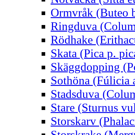
Ormvråk (Buteo 
Ringduva (Colum
Rödhake (Erithac
Skata (Pica p. pic
Skäggdopping (Po
Sothöna (Fúlicia a
Stadsduva (Colu
Stare (Sturnus vu
Storskarv (Phalac
Storskrake (Merg