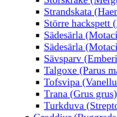
Strandskata (Hae
Större hackspett
Sädesärla (Motacíl
Sädesärla (Motacil
Sävsparv (Emberi
Talgoxe (Parus m
Tofsvipa (Vanellu
Trana (Grus grus)
Turkduva (Strept