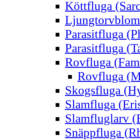
Köttfluga (Sar
Ljungtorvblomf
Parasitfluga (P
Parasitfluga (T
Rovfluga (Fami
Rovfluga (M
Skogsfluga (Hy
Slamfluga (Eris
Slamfluglarv (E
Snäppfluga (R