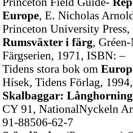
Princeton Field Guide-
Rep
Europe
, E. Nicholas Arno
Princeton University Press
Rumsväxter i färg
, Gréen-
Färgserien, 1971, ISBN: –
Tidens stora bok om
Europa
Hísek, Tidens Förlag, 199
Skalbaggar: Långhorning
CY 91, NationalNyckeln Ar
91-88506-62-7