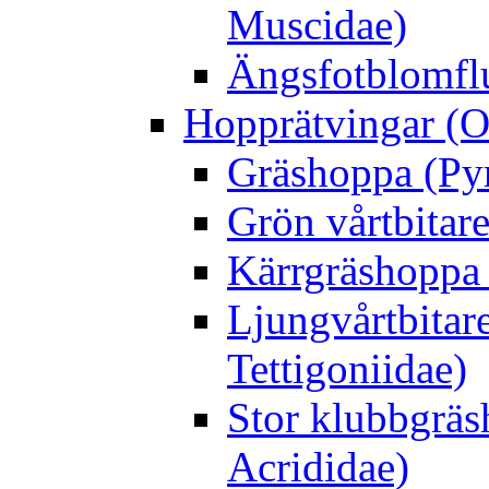
Muscidae)
Ängsfotblomflu
Hopprätvingar (O
Gräshoppa (Py
Grön vårtbitare
Kärrgräshoppa 
Ljungvårtbitar
Tettigoniidae)
Stor klubbgrä
Acrididae)