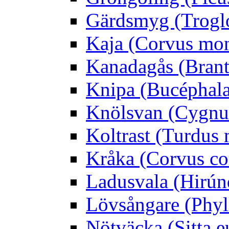
Gärdsmyg (Troglo
Kaja (Corvus mo
Kanadagås (Brant
Knipa (Bucéphala 
Knölsvan (Cygnus
Koltrast (Turdus 
Kråka (Corvus co
Ladusvala (Hirúnd
Lövsångare (Phyl
Nötväcka (Sitta e