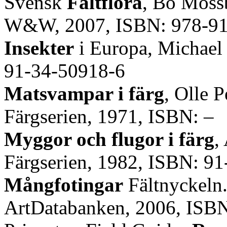
Svensk
Fältflora
, Bo Moss
W&W, 2007, ISBN: 978-91
Insekter
i Europa, Michael
91-34-50918-6
Matsvampar i färg
, Olle 
Färgserien, 1971, ISBN: –
Myggor och flugor i färg
,
Färgserien, 1982, ISBN: 9
Mångfotingar
Fältnyckeln
ArtDatabanken, 2006, ISB