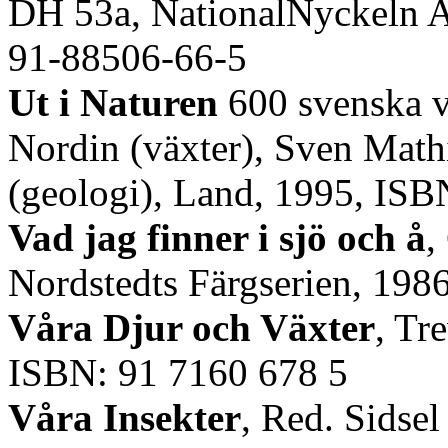
DH 53a, NationalNyckeln A
91-88506-66-5
Ut i Naturen
600 svenska vä
Nordin (växter), Sven Math
(geologi), Land, 1995, IS
Vad jag finner i sjö och å
,
Nordstedts Färgserien, 19
Våra Djur och Växter
, Tr
ISBN: 91 7160 678 5
Våra Insekter
, Red. Sidse