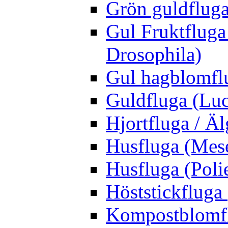
Grön guldfluga 
Gul Fruktfluga
Drosophila)
Gul hagblomflu
Guldfluga (Luci
Hjortfluga / Ä
Husfluga (Mes
Husfluga (Polie
Höststickfluga
Kompostblomflu