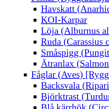
Havskatt (Anarhi
KOI-Karpar
Löja (Alburnus a
Ruda (Carassius c
Småspigg (Pungit
Ätranlax (Salmon 
Fåglar (Aves) [Rygg
Backsvala (Ripari
Björktrast (Turdus
Blå kärrhök (Circ