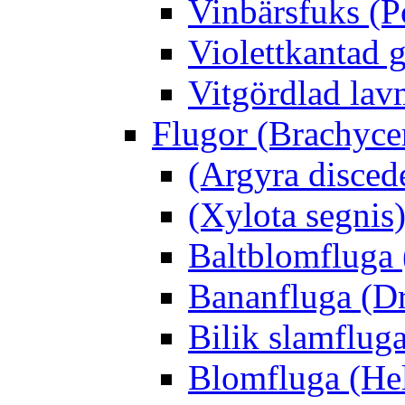
Vinbärsfuks (P
Violettkantad 
Vitgördlad lavm
Flugor (Brachyce
(Argyra disced
(Xylota segnis
Baltblomfluga 
Bananfluga (Dr
Bilik slamfluga
Blomfluga (Hel