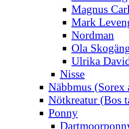
Magnus Car
Mark Leven
Nordman
Ola Skogän
Ulrika Davi
Nisse
Näbbmus (Sorex 
Nötkreatur (Bos t
Ponny
Dartmoorponn