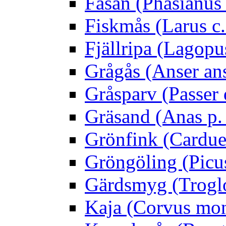
Fasan (Phasianus 
Fiskmås (Larus c.
Fjällripa (Lagopu
Grågås (Anser an
Gråsparv (Passer
Gräsand (Anas p.
Grönfink (Carduel
Gröngöling (Picus
Gärdsmyg (Troglo
Kaja (Corvus mo