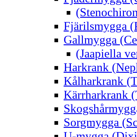
(Stenochiro
Fjärilsmygga (
Gallmygga (Ce
(Jaapiella v
Harkrank (Nep
Kålharkrank (T
Kärrharkrank (
Skogshårmygga 
Sorgmygga (Sc
U-mygga (Dixi