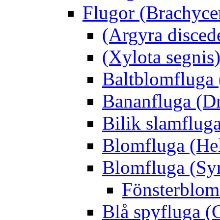
Flugor (Brachyce
(Argyra disced
(Xylota segnis
Baltblomfluga 
Bananfluga (Dr
Bilik slamfluga
Blomfluga (Hel
Blomfluga (Sy
Fönsterblomf
Blå spyfluga (