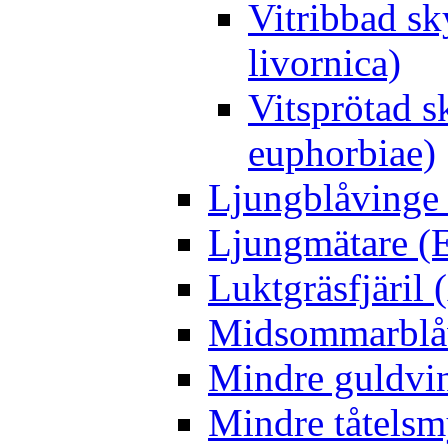
Vitribbad sk
livornica)
Vitsprötad 
euphorbiae)
Ljungblåvinge 
Ljungmätare (E
Luktgräsfjäril
Midsommarblåvi
Mindre guldvin
Mindre tåtelsm