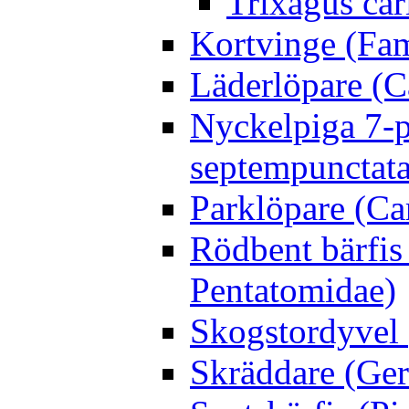
Trixagus cari
Kortvinge (Fam
Läderlöpare (C
Nyckelpiga 7-p
septempunctata
Parklöpare (Ca
Rödbent bärfis
Pentatomidae)
Skogstordyvel 
Skräddare (Gerr