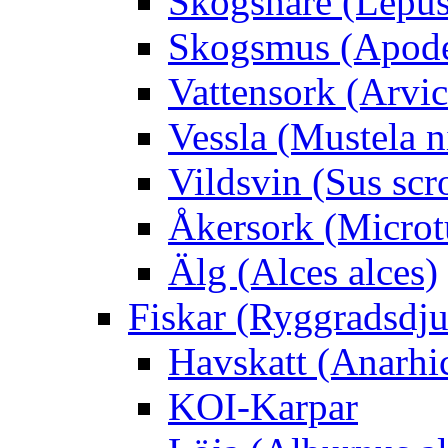
Skogshare (Lepus
Skogsmus (Apode
Vattensork (Arvico
Vessla (Mustela n
Vildsvin (Sus scr
Åkersork (Microtu
Älg (Alces alces)
Fiskar (Ryggradsdju
Havskatt (Anarhi
KOI-Karpar