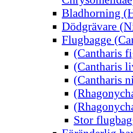
Bladhorning (H
Dödgrävare (Ni
Flugbagge (Can
(Cantharis f
(Cantharis li
(Cantharis n
(Rhagonycha
(Rhagonycha
Stor flugbag