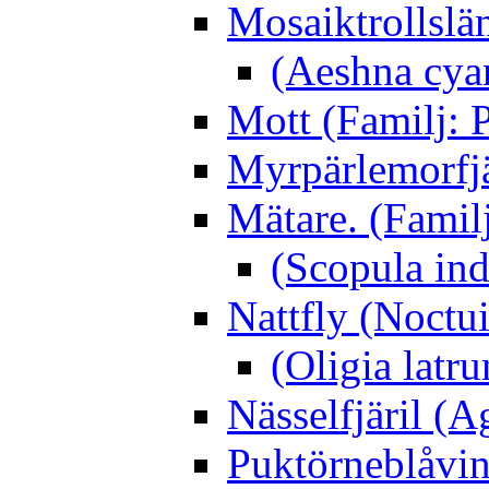
Mosaiktrollslä
(Aeshna cya
Mott (Familj: P
Myrpärlemorfjär
Mätare. (Famil
(Scopula ind
Nattfly (Noctu
(Oligia latru
Nässelfjäril (Ag
Puktörneblåvi