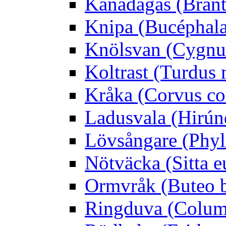
Kanadagås (Brant
Knipa (Bucéphala 
Knölsvan (Cygnus
Koltrast (Turdus 
Kråka (Corvus co
Ladusvala (Hirúnd
Lövsångare (Phyl
Nötväcka (Sitta e
Ormvråk (Buteo 
Ringduva (Colum