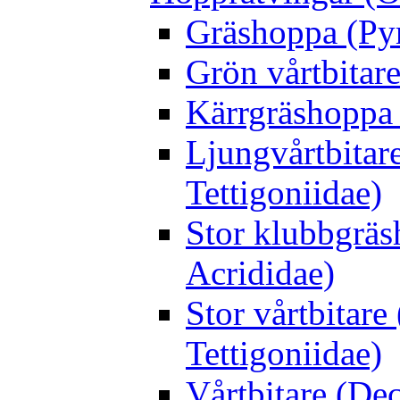
Gräshoppa (Py
Grön vårtbitare
Kärrgräshoppa 
Ljungvårtbitar
Tettigoniidae)
Stor klubbgrä
Acrididae)
Stor vårtbitare
Tettigoniidae)
Vårtbitare (Dec