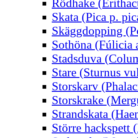
Rödhake (Erithac
Skata (Pica p. pic
Skäggdopping (Po
Sothöna (Fúlicia a
Stadsduva (Colu
Stare (Sturnus vu
Storskarv (Phalac
Storskrake (Merg
Strandskata (Hae
Större hackspett