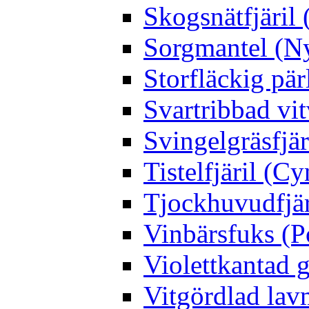
Skogsnätfjäril 
Sorgmantel (Ny
Storfläckig pär
Svartribbad vit
Svingelgräsfjä
Tistelfjäril (Cy
Tjockhuvudfjär
Vinbärsfuks (P
Violettkantad 
Vitgördlad lavm