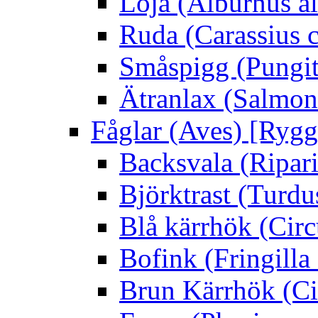
Löja (Alburnus a
Ruda (Carassius c
Småspigg (Pungit
Ätranlax (Salmon 
Fåglar (Aves) [Rygg
Backsvala (Ripari
Björktrast (Turdus
Blå kärrhök (Circ
Bofink (Fringilla
Brun Kärrhök (Ci