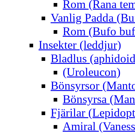
Rom (Rana tem
Vanlig Padda (Bu
Rom (Bufo buf
Insekter (leddjur)
Bladlus (aphidoid
(Uroleucon)
Bönsyrsor (Mant
Bönsyrsa (Mant
Fjärilar (Lepidopt
Amiral (Vaness