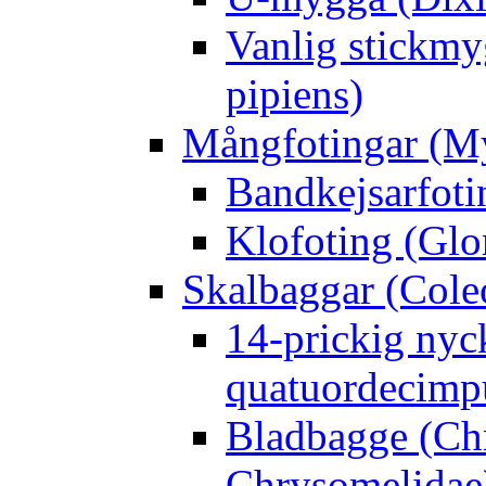
Vanlig stickmy
pipiens)
Mångfotingar (M
Bandkejsarfoti
Klofoting (Glo
Skalbaggar (Cole
14-prickig nyc
quatuordecimp
Bladbagge (Ch
Chrysomelidae