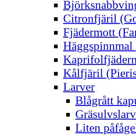
Björksnabbving
Citronfjäril (
Fjädermott (Fa
Häggspinnmal 
Kaprifolfjäder
Kålfjäril (Pieri
Larver
Blågrått kap
Gräsulvslarv
Liten påfåge