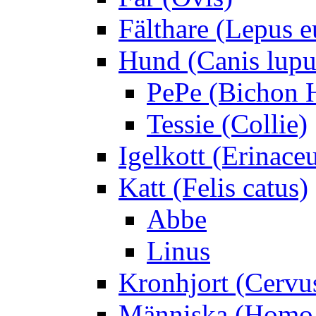
Fälthare (Lepus 
Hund (Canis lupus
PePe (Bichon 
Tessie (Collie)
Igelkott (Erinace
Katt (Felis catus)
Abbe
Linus
Kronhjort (Cervu
Människa (Homo 