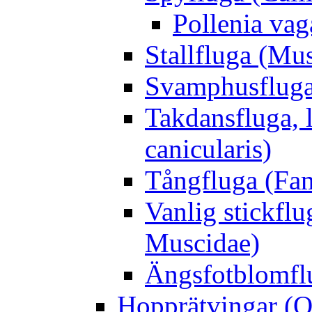
Pollenia va
Stallfluga (Mus
Svamphusfluga
Takdansfluga, 
canicularis)
Tångfluga (Fam
Vanlig stickflu
Muscidae)
Ängsfotblomflu
Hopprätvingar (O