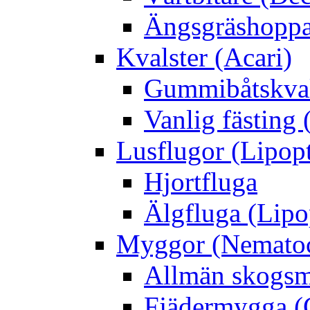
Ängsgräshoppa
Kvalster (Acari)
Gummibåtskval
Vanlig fästing 
Lusflugor (Lipop
Hjortfluga
Älgfluga (Lipo
Myggor (Nematoc
Allmän skogs
Fjädermygga (