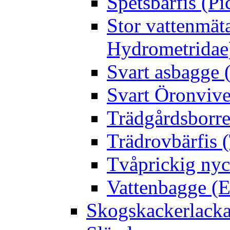
Spetsbärfis (P
Stor vattenmät
Hydrometridae
Svart asbagge (
Svart Öronvive
Trädgårdsborre
Trädrovbärfis (
Tvåprickig nyc
Vattenbagge (E
Skogskackerlacka