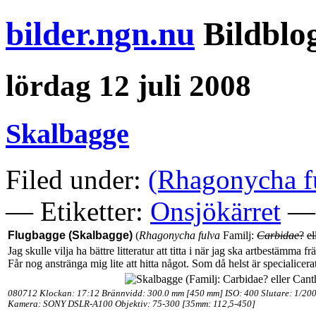
bilder.ngn.nu
Bildblo
lördag 12 juli 2008
Skalbagge
Filed under:
(Rhagonycha f
— Etiketter:
Onsjökärret
— 
Flugbagge (Skalbagge)
(
Rhagonycha fulva
Familj:
Carbidae
?
el
Jag skulle vilja ha bättre litteratur att titta i när jag ska artbestämma 
Får nog anstränga mig lite att hitta något. Som då helst är specialicera
080712 Klockan: 17:12 Brännvidd: 300.0 mm [450 mm] ISO: 400 Slutare: 1/200
Kamera: SONY DSLR-A100 Objektiv: 75-300 [35mm: 112,5-450]