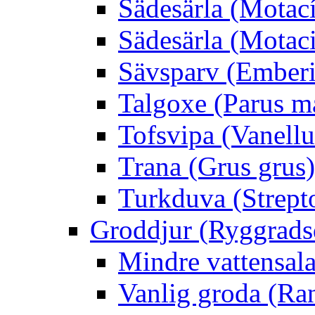
Sädesärla (Motacíl
Sädesärla (Motacil
Sävsparv (Emberi
Talgoxe (Parus m
Tofsvipa (Vanellu
Trana (Grus grus)
Turkduva (Strept
Groddjur (Ryggrads
Mindre vattensala
Vanlig groda (Ra