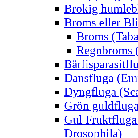
Brokig humleb
Broms eller Bl
Broms (Taba
Regnbroms (
Bärfisparasit
Dansfluga (Emp
Dyngfluga (Sca
Grön guldfluga 
Gul Fruktfluga
Drosophila)