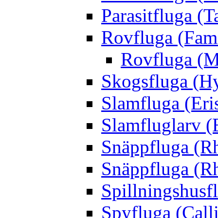
Parasitfluga (T
Rovfluga (Fami
Rovfluga (M
Skogsfluga (Hy
Slamfluga (Eris
Slamfluglarv (E
Snäppfluga (R
Snäppfluga (R
Spillningshusfl
Spyfluga (Call