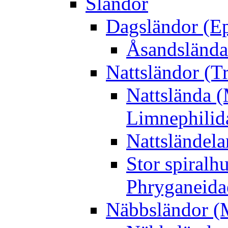
Sländor
Dagsländor (E
Åsandslända
Nattsländor (T
Nattslända 
Limnephilid
Nattsländela
Stor spiralh
Phryganeida
Näbbsländor (