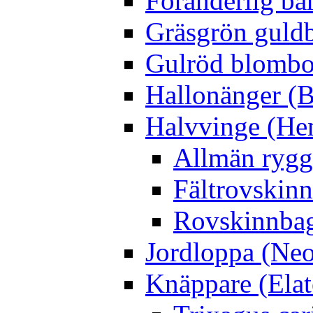
Föränderlig ba
Gräsgrön guldb
Gulröd blomboc
Hallonänger (B
Halvvinge (He
Allmän rygg
Fältrovskin
Rovskinnbag
Jordloppa (Neo
Knäppare (Elat