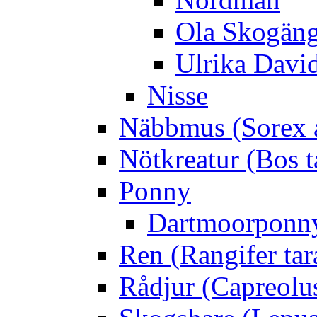
Ola Skogän
Ulrika Davi
Nisse
Näbbmus (Sorex 
Nötkreatur (Bos t
Ponny
Dartmoorponn
Ren (Rangifer ta
Rådjur (Capreolu