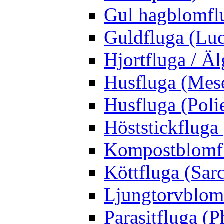
Gul hagblomflu
Guldfluga (Luci
Hjortfluga / Ä
Husfluga (Mes
Husfluga (Polie
Höststickfluga
Kompostblomflu
Köttfluga (Sar
Ljungtorvblomf
Parasitfluga (P