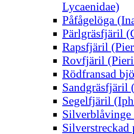
Lycaenidae)
Påfågelöga (Ina
Pärlgräsfjäril
Rapsfjäril (Pier
Rovfjäril (Pier
Rödfransad bjö
Sandgräsfjäril
Segelfjäril (Iph
Silverblåving
Silverstreckad 