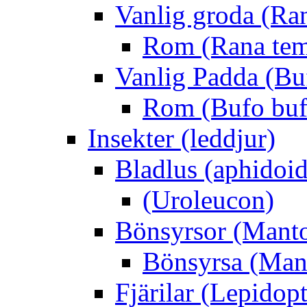
Vanlig groda (Ra
Rom (Rana tem
Vanlig Padda (Bu
Rom (Bufo buf
Insekter (leddjur)
Bladlus (aphidoid
(Uroleucon)
Bönsyrsor (Mant
Bönsyrsa (Mant
Fjärilar (Lepidopt