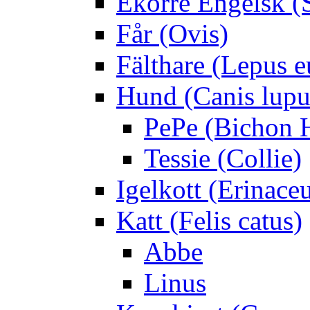
Ekorre Engelsk (S
Får (Ovis)
Fälthare (Lepus 
Hund (Canis lupus
PePe (Bichon 
Tessie (Collie)
Igelkott (Erinace
Katt (Felis catus)
Abbe
Linus