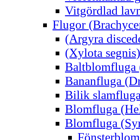
Vitgördlad lavm
Flugor (Brachyce
(Argyra disced
(Xylota segnis
Baltblomfluga 
Bananfluga (Dr
Bilik slamfluga
Blomfluga (Hel
Blomfluga (Sy
Fönsterblomf