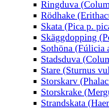
Ringduva (Colum
Rödhake (Erithac
Skata (Pica p. pic
Skäggdopping (Po
Sothöna (Fúlicia a
Stadsduva (Colu
Stare (Sturnus vu
Storskarv (Phalac
Storskrake (Merg
Strandskata (Hae