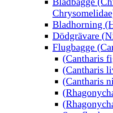
Bladbagge (Ch
Chrysomelidae
Bladhorning (H
Dödgrävare (Ni
Flugbagge (Can
(Cantharis f
(Cantharis li
(Cantharis n
(Rhagonycha
(Rhagonycha