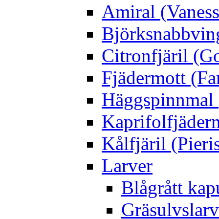
Amiral (Vaness
Björksnabbving
Citronfjäril (
Fjädermott (Fa
Häggspinnmal 
Kaprifolfjäder
Kålfjäril (Pieri
Larver
Blågrått kap
Gräsulvslarv