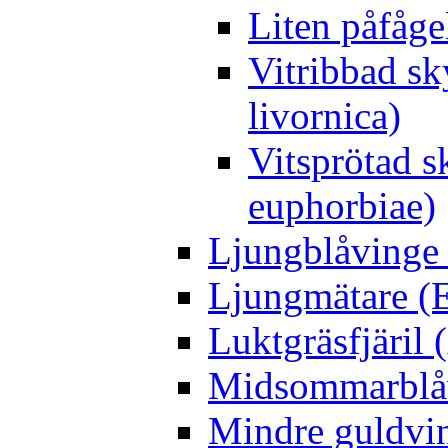
Liten påfåge
Vitribbad sk
livornica)
Vitsprötad 
euphorbiae)
Ljungblåvinge 
Ljungmätare (E
Luktgräsfjäril
Midsommarblåvi
Mindre guldvin