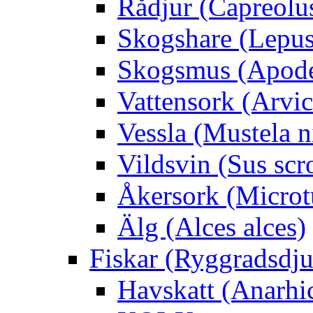
Rådjur (Capreolu
Skogshare (Lepus
Skogsmus (Apode
Vattensork (Arvico
Vessla (Mustela n
Vildsvin (Sus scr
Åkersork (Microtu
Älg (Alces alces)
Fiskar (Ryggradsdju
Havskatt (Anarhi