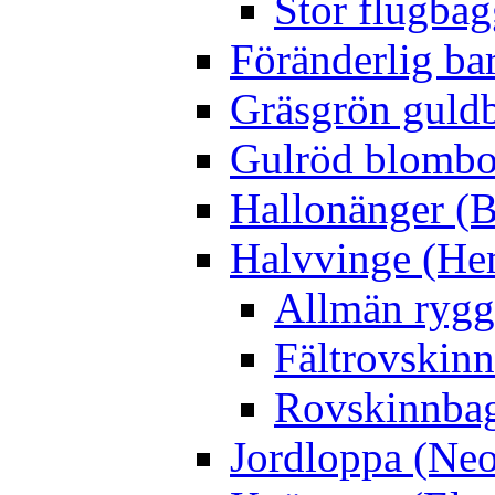
Stor flugbag
Föränderlig ba
Gräsgrön guldb
Gulröd blomboc
Hallonänger (B
Halvvinge (He
Allmän rygg
Fältrovskin
Rovskinnbag
Jordloppa (Neo