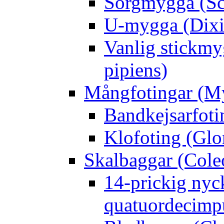
Sorgmygga (Sc
U-mygga (Dixi
Vanlig stickmy
pipiens)
Mångfotingar (M
Bandkejsarfoti
Klofoting (Glo
Skalbaggar (Cole
14-prickig nyc
quatuordecimp