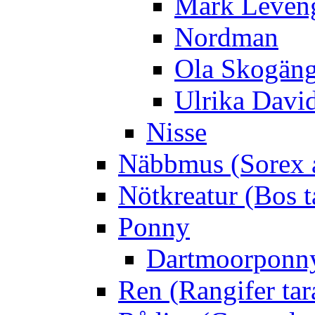
Mark Leven
Nordman
Ola Skogän
Ulrika Davi
Nisse
Näbbmus (Sorex 
Nötkreatur (Bos t
Ponny
Dartmoorponn
Ren (Rangifer ta