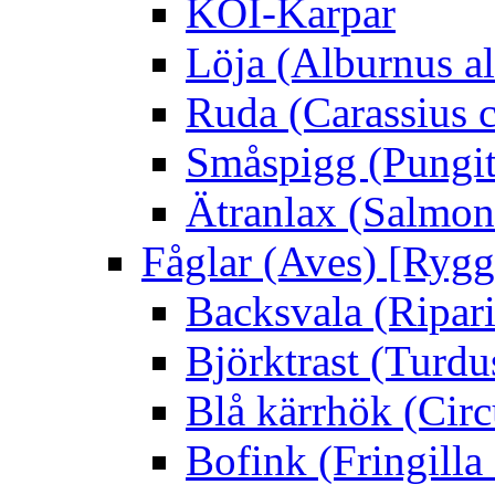
KOI-Karpar
Löja (Alburnus a
Ruda (Carassius c
Småspigg (Pungit
Ätranlax (Salmon 
Fåglar (Aves) [Rygg
Backsvala (Ripari
Björktrast (Turdus
Blå kärrhök (Circ
Bofink (Fringilla