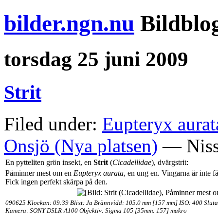
bilder.ngn.nu
Bildblo
torsdag 25 juni 2009
Strit
Filed under:
Eupteryx aurat
Onsjö (Nya platsen)
— Niss
En pytteliten grön insekt, en
Strit
(
Cicadellidae
), dvärgstrit:
Påminner mest om en
Eupteryx aurata
, en ung en. Vingarna är inte f
Fick ingen perfekt skärpa på den.
090625 Klockan: 09:39 Blixt: Ja Brännvidd: 105.0 mm [157 mm] ISO: 400 Sluta
Kamera: SONY DSLR-A100 Objektiv: Sigma 105 [35mm: 157] makro