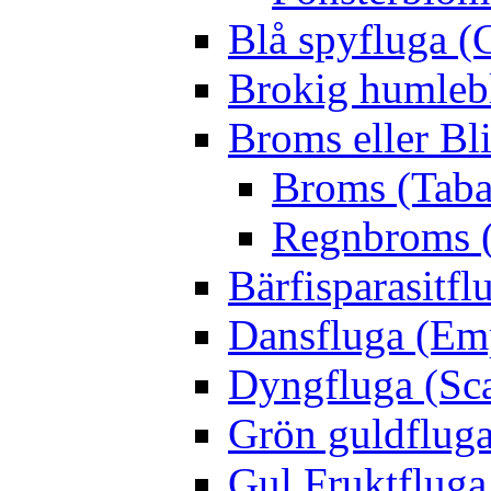
Blå spyfluga (
Brokig humleb
Broms eller Bl
Broms (Taba
Regnbroms (
Bärfisparasit
Dansfluga (Emp
Dyngfluga (Sca
Grön guldfluga 
Gul Fruktfluga