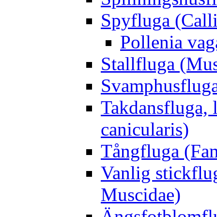
Spyfluga (Call
Pollenia va
Stallfluga (Mus
Svamphusfluga
Takdansfluga, 
canicularis)
Tångfluga (Fam
Vanlig stickflu
Muscidae)
Ängsfotblomflu