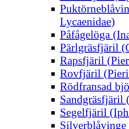
Puktörneblåvi
Lycaenidae)
Påfågelöga (Ina
Pärlgräsfjäril
Rapsfjäril (Pier
Rovfjäril (Pier
Rödfransad bjö
Sandgräsfjäril
Segelfjäril (Iph
Silverblåving