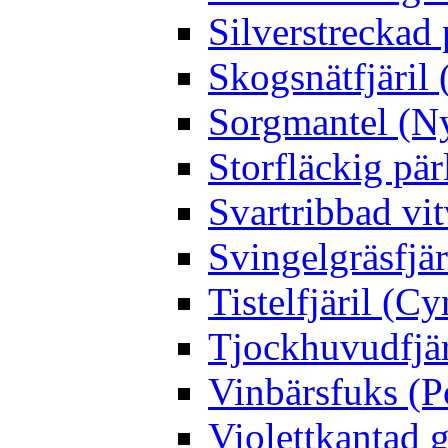
Silverstreckad 
Skogsnätfjäril 
Sorgmantel (Ny
Storfläckig pär
Svartribbad vit
Svingelgräsfjä
Tistelfjäril (Cy
Tjockhuvudfjär
Vinbärsfuks (P
Violettkantad 