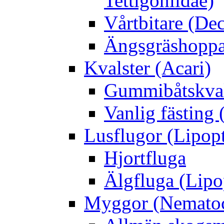
Tettigoniidae)
Vårtbitare (Dec
Ängsgräshoppa
Kvalster (Acari)
Gummibåtskval
Vanlig fästing 
Lusflugor (Lipop
Hjortfluga
Älgfluga (Lipo
Myggor (Nematoc