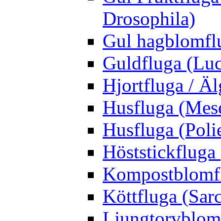
Drosophila)
Gul hagblomflu
Guldfluga (Luci
Hjortfluga / Ä
Husfluga (Mes
Husfluga (Polie
Höststickfluga
Kompostblomflu
Köttfluga (Sar
Ljungtorvblomf