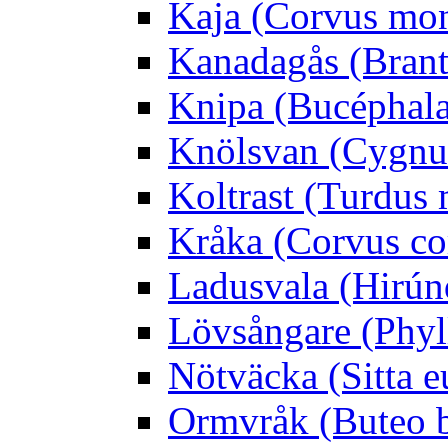
Kaja (Corvus mo
Kanadagås (Brant
Knipa (Bucéphala 
Knölsvan (Cygnus
Koltrast (Turdus 
Kråka (Corvus co
Ladusvala (Hirúnd
Lövsångare (Phyl
Nötväcka (Sitta e
Ormvråk (Buteo 