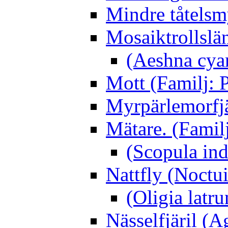
Mindre tåtelsm
Mosaiktrollslä
(Aeshna cya
Mott (Familj: P
Myrpärlemorfjär
Mätare. (Famil
(Scopula ind
Nattfly (Noctu
(Oligia latru
Nässelfjäril (Ag