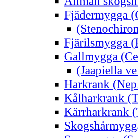
Allmän skogs
Fjädermygga (
(Stenochiro
Fjärilsmygga (
Gallmygga (Ce
(Jaapiella v
Harkrank (Nep
Kålharkrank (T
Kärrharkrank (
Skogshårmygga 