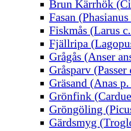
Brun Kärrhök (Ci
Fasan (Phasianus 
Fiskmås (Larus c.
Fjällripa (Lagopu
Grågås (Anser an
Gråsparv (Passer
Gräsand (Anas p.
Grönfink (Carduel
Gröngöling (Picus
Gärdsmyg (Troglo