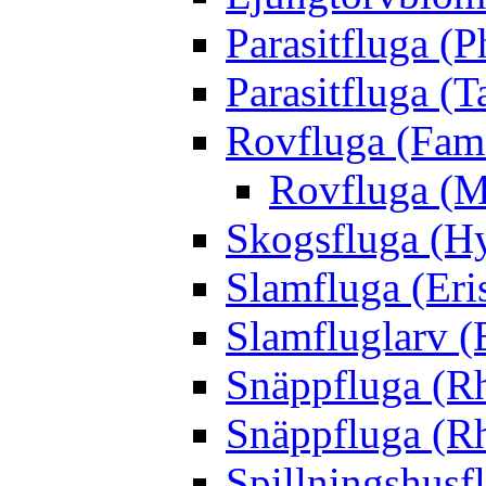
Parasitfluga (P
Parasitfluga (T
Rovfluga (Fami
Rovfluga (M
Skogsfluga (Hy
Slamfluga (Eris
Slamfluglarv (E
Snäppfluga (R
Snäppfluga (R
Spillningshusfl