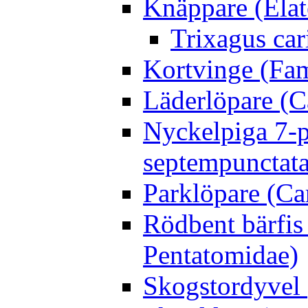
Knäppare (Elat
Trixagus cari
Kortvinge (Fam
Läderlöpare (C
Nyckelpiga 7-p
septempunctata
Parklöpare (Ca
Rödbent bärfis
Pentatomidae)
Skogstordyvel 