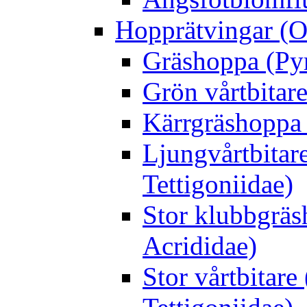
Hopprätvingar (O
Gräshoppa (Py
Grön vårtbitare
Kärrgräshoppa 
Ljungvårtbitar
Tettigoniidae)
Stor klubbgrä
Acrididae)
Stor vårtbitare