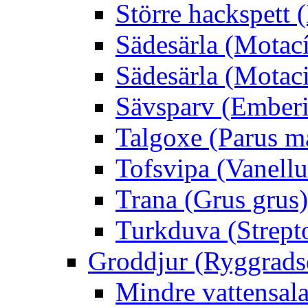
Större hackspett
Sädesärla (Motacíl
Sädesärla (Motacil
Sävsparv (Emberi
Talgoxe (Parus m
Tofsvipa (Vanellu
Trana (Grus grus)
Turkduva (Strept
Groddjur (Ryggrads
Mindre vattensala