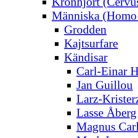
Kronhjort (Cervu
Människa (Homo 
Grodden
Kajtsurfare
Kändisar
Carl-Einar 
Jan Guillou
Larz-Krister
Lasse Åberg
Magnus Car