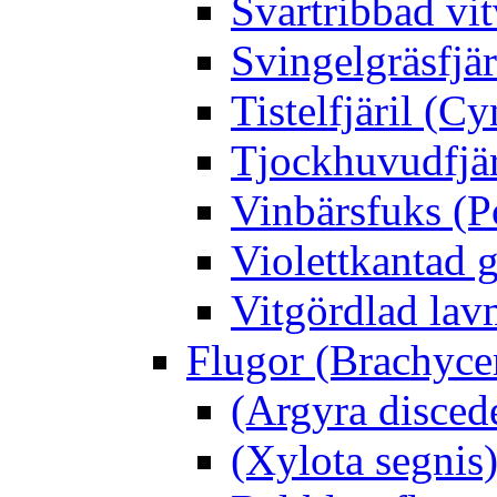
Svartribbad vit
Svingelgräsfjä
Tistelfjäril (Cy
Tjockhuvudfjär
Vinbärsfuks (P
Violettkantad 
Vitgördlad lavm
Flugor (Brachyce
(Argyra disced
(Xylota segnis