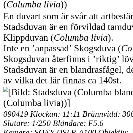
(
Columba livia
))
En duvart som är svår att artbest
Stadsduvan är en förvildad tamd
Klippduvan (
Columba livia
).
Inte en ’anpassad’ Skogsduva (
Co
Skogsduvan återfinns i ’riktig’ lö
Stadsduvan är en blandrasfågel, d
av vilka det lär finnas ca 140st.
090419 Klockan: 11:11 Brännvidd: 3
Slutare: 1/250 Bländare: F5.6
Kamera: SONY DSLR-A100 Objektiv: 