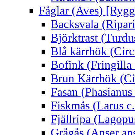
Fåglar (Aves) [Rygg
Backsvala (Ripari
Björktrast (Turdus
Blå kärrhök (Circ
Bofink (Fringilla
Brun Kärrhök (Ci
Fasan (Phasianus 
Fiskmås (Larus c.
Fjällripa (Lagopu
Grågås (Anser an