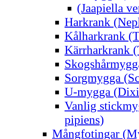
(Jaapiella v
Harkrank (Nep
Kålharkrank (T
Kärrharkrank (
Skogshårmygga 
Sorgmygga (Sc
U-mygga (Dixi
Vanlig stickmy
pipiens)
Mångfotingar (M