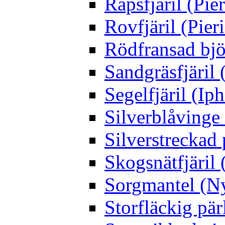
Rapsfjäril (Pier
Rovfjäril (Pier
Rödfransad bjö
Sandgräsfjäril
Segelfjäril (Iph
Silverblåving
Silverstreckad 
Skogsnätfjäril 
Sorgmantel (Ny
Storfläckig pär