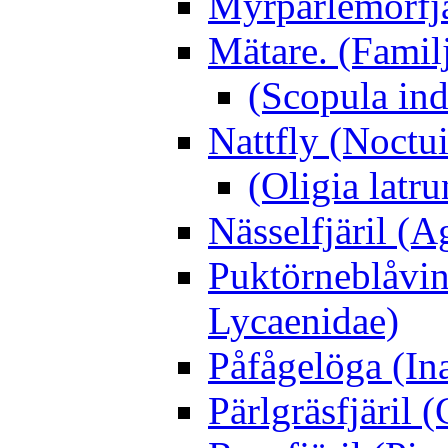
Myrpärlemorfjär
Mätare. (Famil
(Scopula ind
Nattfly (Noctu
(Oligia latru
Nässelfjäril (Ag
Puktörneblåvi
Lycaenidae)
Påfågelöga (Ina
Pärlgräsfjäril