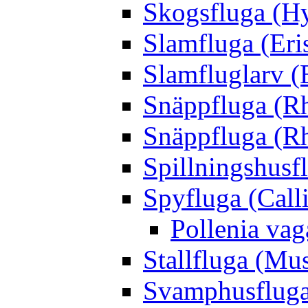
Skogsfluga (Hy
Slamfluga (Eris
Slamfluglarv (E
Snäppfluga (R
Snäppfluga (R
Spillningshusfl
Spyfluga (Call
Pollenia va
Stallfluga (Mus
Svamphusfluga