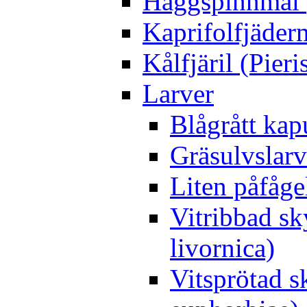
Häggspinnmal 
Kaprifolfjäder
Kålfjäril (Pieri
Larver
Blågrått kap
Gräsulvslarv
Liten påfåge
Vitribbad sk
livornica)
Vitsprötad 