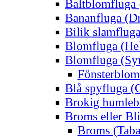
Baltblomfluga 
Bananfluga (Dr
Bilik slamfluga
Blomfluga (Hel
Blomfluga (Sy
Fönsterblomf
Blå spyfluga (
Brokig humleb
Broms eller Bl
Broms (Taba