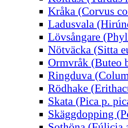
Kråka (Corvus co
Ladusvala (Hirúnd
Lövsångare (Phyl
Nötväcka (Sitta e
Ormvråk (Buteo 
Ringduva (Colum
Rödhake (Erithac
Skata (Pica p. pic
Skäggdopping (Po
Sothöna (Fúlicia a