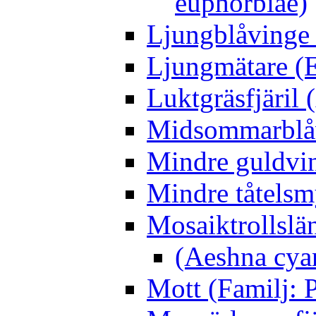
euphorbiae)
Ljungblåvinge 
Ljungmätare (E
Luktgräsfjäril
Midsommarblåvi
Mindre guldvin
Mindre tåtelsm
Mosaiktrollslä
(Aeshna cya
Mott (Familj: P