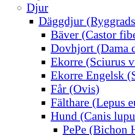
Djur
Däggdjur (Ryggrads
Bäver (Castor fib
Dovhjort (Dama 
Ekorre (Sciurus v
Ekorre Engelsk (S
Får (Ovis)
Fälthare (Lepus 
Hund (Canis lupus
PePe (Bichon 