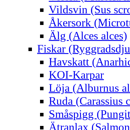
Vildsvin (Sus scr
Åkersork (Microtu
Älg (Alces alces)
Fiskar (Ryggradsdju
Havskatt (Anarhi
KOI-Karpar
Löja (Alburnus a
Ruda (Carassius c
Småspigg (Pungit
Ätranlax (Salmon 