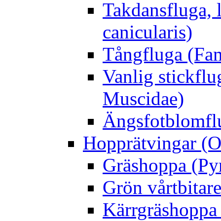
Takdansfluga, 
canicularis)
Tångfluga (Fam
Vanlig stickflu
Muscidae)
Ängsfotblomflu
Hopprätvingar (O
Gräshoppa (Py
Grön vårtbitare
Kärrgräshoppa 