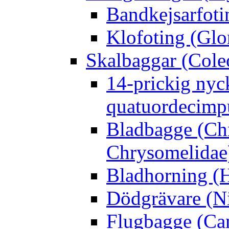
Bandkejsarfoti
Klofoting (Glo
Skalbaggar (Cole
14-prickig nyc
quatuordecimp
Bladbagge (Ch
Chrysomelidae
Bladhorning (H
Dödgrävare (Ni
Flugbagge (Can