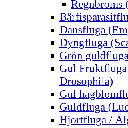
Regnbroms (
Bärfisparasit
Dansfluga (Emp
Dyngfluga (Sca
Grön guldfluga 
Gul Fruktfluga
Drosophila)
Gul hagblomflu
Guldfluga (Luci
Hjortfluga / Ä