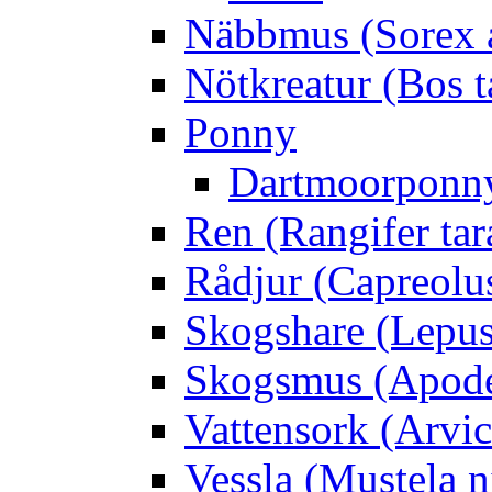
Näbbmus (Sorex 
Nötkreatur (Bos t
Ponny
Dartmoorponn
Ren (Rangifer ta
Rådjur (Capreolu
Skogshare (Lepus
Skogsmus (Apode
Vattensork (Arvico
Vessla (Mustela n