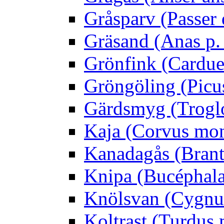
Gråsparv (Passer
Gräsand (Anas p.
Grönfink (Carduel
Gröngöling (Picus
Gärdsmyg (Troglo
Kaja (Corvus mo
Kanadagås (Brant
Knipa (Bucéphala 
Knölsvan (Cygnus
Koltrast (Turdus 