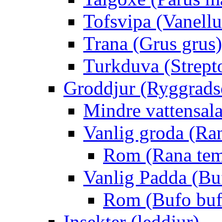
Tofsvipa (Vanellu
Trana (Grus grus)
Turkduva (Strept
Groddjur (Ryggrads
Mindre vattensala
Vanlig groda (Ra
Rom (Rana tem
Vanlig Padda (Bu
Rom (Bufo buf
Insekter (leddjur)