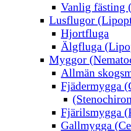
Vanlig fästing 
Lusflugor (Lipop
Hjortfluga
Älgfluga (Lipo
Myggor (Nematoc
Allmän skogs
Fjädermygga (
(Stenochiro
Fjärilsmygga (
Gallmygga (Ce