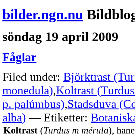
bilder.ngn.nu
Bildblo
söndag 19 april 2009
Fåglar
Filed under:
Björktrast (Tur
monedula)
,
Koltrast (Turdus
p. palúmbus)
,
Stadsduva (C
alba)
— Etiketter:
Botanisk
Koltrast
(
Turdus m mérula
), hane