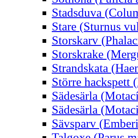
Stadsduva (Colu
Stare (Sturnus vu
Storskarv (Phalac
Storskrake (Merg
Strandskata (Hae
Större hackspett
Sädesärla (Motacíl
Sädesärla (Motacil
Sävsparv (Emberi
Talgoxe (Parus m