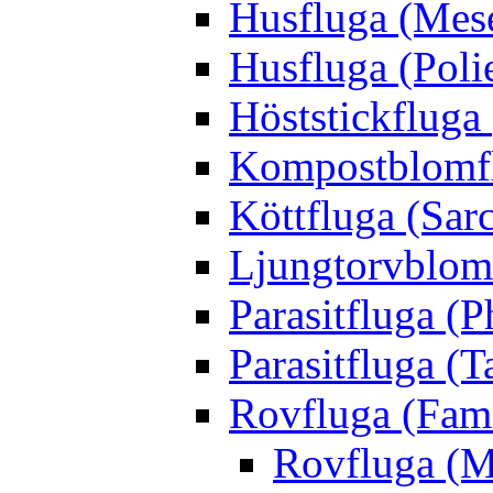
Husfluga (Mes
Husfluga (Polie
Höststickfluga
Kompostblomflu
Köttfluga (Sar
Ljungtorvblomf
Parasitfluga (P
Parasitfluga (T
Rovfluga (Fami
Rovfluga (M