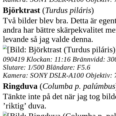
Björktrast
(
Turdus piláris
)
Två bilder blev bra. Detta är egen
andra har bättre skärpekvalitet me
levande så jag valde denna.
090419 Klockan: 11:16 Brännvidd: 3
Slutare: 1/500 Bländare: F5.6
Kamera: SONY DSLR-A100 Objektiv: 
Ringduva
(
Columba p. palúmbus
Tänkte inte på det när jag tog bild
’riktig’ duva.