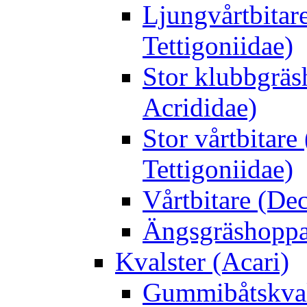
Ljungvårtbitar
Tettigoniidae)
Stor klubbgrä
Acrididae)
Stor vårtbitare
Tettigoniidae)
Vårtbitare (Dec
Ängsgräshoppa
Kvalster (Acari)
Gummibåtskval