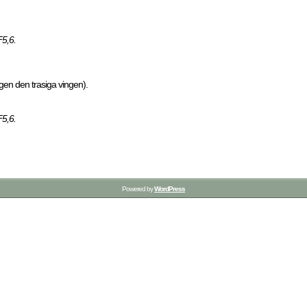
F5,6.
gen den trasiga vingen).
F5,6.
Powered by
WordPress