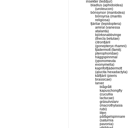
insekter (leddjur)
bladlus (aphidoidea)
(uroleucon)
bönsyrsor (mantodea)
bönsyrsa (mantis
religiosa)
fjärilar (lepidoptera)
amiral (vanessa
atalanta)
björksnabbvinge
(thecla betulae)
citronfjäril
(gonepteryx rhamni)
fjädermott (familj:
pterophoridae)
häggspinnmal
(yponomeuta
evonymella)
kaprifolfjädermott
(alucita hexadactyla)
kålfjäril (pieris
brassicae)
larver
blågrått
kapuschongfly
(cucullia
lactucae)
gräsulvslarv
(macrothylasia
rubi)
liten
påfågelspinnare
(saturnia
pavonia)
vitribbad