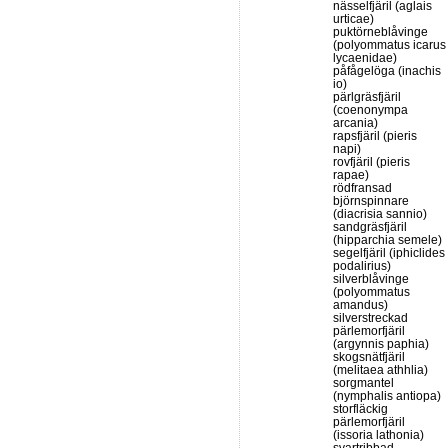
nässelfjäril (aglais
urticae)
puktörneblåvinge
(polyommatus icarus
lycaenidae)
påfågelöga (inachis
io)
pärlgräsfjäril
(coenonympa
arcania)
rapsfjäril (pieris
napi)
rovfjäril (pieris
rapae)
rödfransad
björnspinnare
(diacrisia sannio)
sandgräsfjäril
(hipparchia semele)
segelfjäril (iphiclides
podalirius)
silverblåvinge
(polyommatus
amandus)
silverstreckad
pärlemorfjäril
(argynnis paphia)
skogsnätfjäril
(melitaea athhlia)
sorgmantel
(nymphalis antiopa)
storfläckig
pärlemorfjäril
(issoria lathonia)