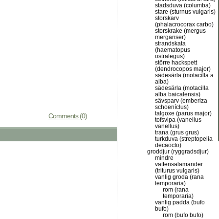
stadsduva (columba)
stare (sturnus vulgaris)
storskarv
(phalacrocorax carbo)
storskrake (mergus
merganser)
strandskata
(haematopus
ostralegus)
större hackspett
(dendrocopos major)
sädesärla (motacílla a.
alba)
sädesärla (motacilla
alba baicalensis)
sävsparv (emberiza
schoeníclus)
talgoxe (parus major)
Comments (0)
tofsvipa (vanellus
vanellus)
trana (grus grus)
turkduva (streptopelia
decaocto)
groddjur (ryggradsdjur)
mindre
vattensalamander
(triturus vulgaris)
vanlig groda (rana
temporaria)
rom (rana
temporaria)
vanlig padda (bufo
bufo)
rom (bufo bufo)