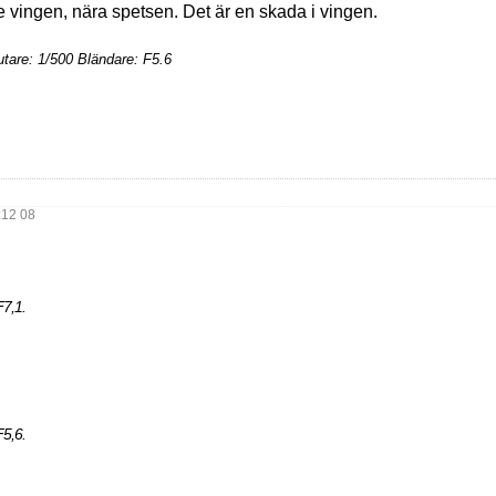
mre vingen, nära spetsen. Det är en skada i vingen.
tare: 1/500 Bländare: F5.6
:12 08
F7,1.
F5,6.