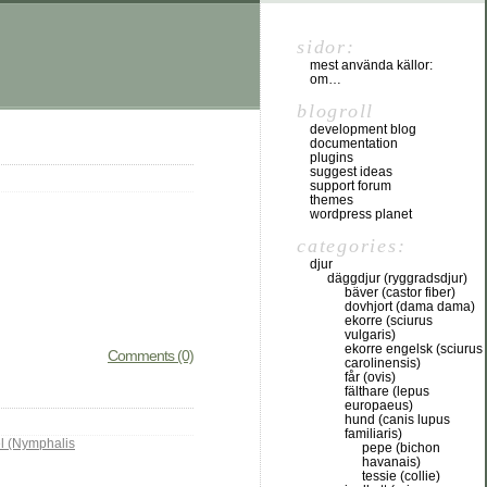
sidor:
mest använda källor:
om…
blogroll
development blog
documentation
plugins
suggest ideas
support forum
themes
wordpress planet
categories:
djur
däggdjur (ryggradsdjur)
bäver (castor fiber)
dovhjort (dama dama)
ekorre (sciurus
vulgaris)
ekorre engelsk (sciurus
Comments (0)
carolinensis)
får (ovis)
fälthare (lepus
europaeus)
hund (canis lupus
familiaris)
l (Nymphalis
pepe (bichon
havanais)
tessie (collie)