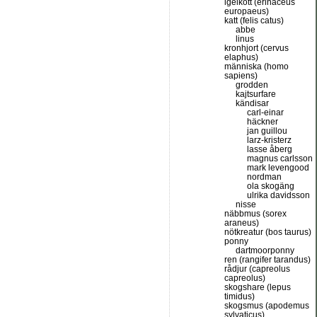
igelkott (erinaceus
europaeus)
katt (felis catus)
abbe
linus
kronhjort (cervus
elaphus)
människa (homo
sapiens)
grodden
kajtsurfare
kändisar
carl-einar
häckner
jan guillou
larz-kristerz
lasse åberg
magnus carlsson
mark levengood
nordman
ola skogäng
ulrika davidsson
nisse
näbbmus (sorex
araneus)
nötkreatur (bos taurus)
ponny
dartmoorponny
ren (rangifer tarandus)
rådjur (capreolus
capreolus)
skogshare (lepus
timidus)
skogsmus (apodemus
sylvaticus)