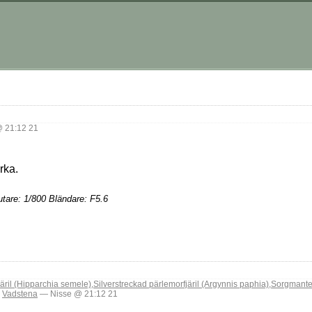
 21:12 21
rka.
tare: 1/800 Bländare: F5.6
äril (Hipparchia semele)
,
Silverstreckad pärlemorfjäril (Argynnis paphia)
,
Sorgmante
,
Vadstena
— Nisse @ 21:12 21