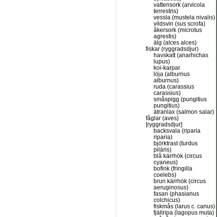
vattensork (arvicola
terrestris)
vessla (mustela nivalis)
vildsvin (sus scrofa)
åkersork (microtus
agrestis)
älg (alces alces)
fiskar (ryggradsdjur)
havskatt (anarhichas
lupus)
koi-karpar
löja (alburnus
alburnus)
ruda (carassius
carassius)
småspigg (pungitius
pungitius)
ätranlax (salmon salar)
fåglar (aves)
[ryggradsdjur]
backsvala (riparia
riparia)
björktrast (turdus
piláris)
blå kärrhök (circus
cyaneus)
bofink (fringilla
coelebs)
brun kärrhök (circus
aeruginosus)
fasan (phasianus
colchicus)
fiskmås (larus c. canus)
fjällripa (lagopus muta)