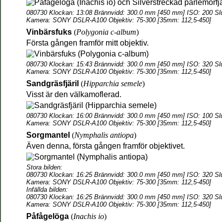
080730 Klockan: 13:08 Brännvidd: 300.0 mm [450 mm] ISO: 200 Slu
Kamera: SONY DSLR-A100 Objektiv: 75-300 [35mm: 112,5-450]
Vinbärsfuks
(
Polygonia c-album
)
Första gången framför mitt objektiv.
080730 Klockan: 15:43 Brännvidd: 300.0 mm [450 mm] ISO: 320 Slu
Kamera: SONY DSLR-A100 Objektiv: 75-300 [35mm: 112,5-450]
Sandgräsfjäril
(
Hipparchia semele
)
Visst är den välkamoflerad.
080730 Klockan: 16:00 Brännvidd: 300.0 mm [450 mm] ISO: 100 Slu
Kamera: SONY DSLR-A100 Objektiv: 75-300 [35mm: 112,5-450]
Sorgmantel
(
Nymphalis antiopa
)
Även denna, första gången framför objektivet.
Stora bilden:
080730 Klockan: 16:25 Brännvidd: 300.0 mm [450 mm] ISO: 320 Slu
Kamera: SONY DSLR-A100 Objektiv: 75-300 [35mm: 112,5-450]
Infällda bilden:
080730 Klockan: 16:25 Brännvidd: 300.0 mm [450 mm] ISO: 320 Slu
Kamera: SONY DSLR-A100 Objektiv: 75-300 [35mm: 112,5-450]
Påfågelöga
(
Inachis io
)