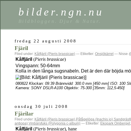
bilder.ngn.nu
Bildbloggen. Djur & Natur.
fredag 22 augusti 2008
Fjäril
Filed under:
Kålfjäril (Pieris brassicae)
— Etiketter:
Onsjökärret
— Nisse @
Kålfjäril
(
Pieris brassicae
)
Vingspann: 50-64mm
Kolla in den långa sugsnabeln. Det är den där böjda mö
080822 Klockan: 09:39 Brännvidd: 300.0 mm [450 mm] ISO: 100 Slu
Kamera: SONY DSLR-A100 Objektiv: 75-300 [35mm: 112,5-450]
onsdag 30 juli 2008
Fjärilar
Filed under:
Kålfjäril (Pieris brassicae)
,
Påfågelöga (Inachis io)
,
Sandgräsfj
antiopa)
,
Vinbärsfuks (Polygonia c-album)
— Etiketter:
Ekopark Omberget
Kålfjäril
(
Pieris brassicae
), hane