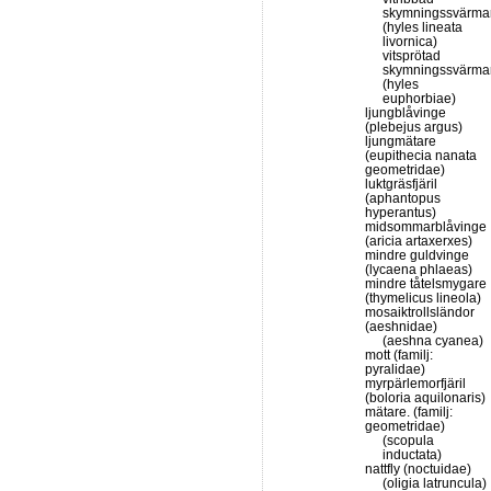
skymningssvärma
(hyles lineata
livornica)
vitsprötad
skymningssvärma
(hyles
euphorbiae)
ljungblåvinge
(plebejus argus)
ljungmätare
(eupithecia nanata
geometridae)
luktgräsfjäril
(aphantopus
hyperantus)
midsommarblåvinge
(aricia artaxerxes)
mindre guldvinge
(lycaena phlaeas)
mindre tåtelsmygare
(thymelicus lineola)
mosaiktrollsländor
(aeshnidae)
(aeshna cyanea)
mott (familj:
pyralidae)
myrpärlemorfjäril
(boloria aquilonaris)
mätare. (familj:
geometridae)
(scopula
inductata)
nattfly (noctuidae)
(oligia latruncula)