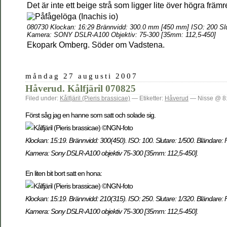
Det är inte ett beige strå som ligger lite över högra frä
080730 Klockan: 16:29 Brännvidd: 300.0 mm [450 mm] ISO: 200 Slu
Kamera: SONY DSLR-A100 Objektiv: 75-300 [35mm: 112,5-450]
Ekopark Omberg. Söder om Vadstena.
måndag 27 augusti 2007
Håverud. Kålfjäril 070825
Filed under:
Kålfjäril (Pieris brassicae)
— Etiketter:
Håverud
— Nisse @ 8
Först såg jag en hanne som satt och solade sig.
Klockan: 15:19. Brännvidd: 300(450). ISO: 100. Slutare: 1/500. Bländare: 
Kamera: Sony DSLR-A100 objektiv 75-300 [35mm: 112,5-450].
En liten bit bort satt en hona:
Klockan: 15:19. Brännvidd: 210(315). ISO: 250. Slutare: 1/320. Bländare: 
Kamera: Sony DSLR-A100 objektiv 75-300 [35mm: 112,5-450].