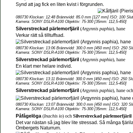
Synd att jag fick en liten kvist i förgrunden.
080730 Klockan: 12:48 Brännvidd: 85.0 mm [127 mm] ISO: 100 Sluta
Kamera: SONY DSLR-A100 Objektiv: 75-300 [35mm: 112,5-450]
Silverstreckad pärlemorfjäril
(
Argynnis paphia
), hane
Verkar rätt så tilltuffsad.
080730 Klockan: 13:06 Brännvidd: 300.0 mm [450 mm] ISO: 250 Slu
Kamera: SONY DSLR-A100 Objektiv: 75-300 [35mm: 112,5-450]
Silverstreckad pärlemorfjäril
(
Argynnis paphia
), hane
En klart mer helare individ.
080730 Klockan: 13:11 Brännvidd: 300.0 mm [450 mm] ISO: 250 Slut
Kamera: SONY DSLR-A100 Objektiv: 75-300 [35mm: 112,5-450]
Silverstreckad pärlemorfjäril
(
Argynnis paphia
), hane
oc
080730 Klockan: 13:07 Brännvidd: 300.0 mm [450 mm] ISO: 320 Slu
Kamera: SONY DSLR-A100 Objektiv: 75-300 [35mm: 112,5-450]
Påfågelöga
(
Inachis io
)
och
Silverstreckad pärlemorfjäril
Det var nästan så jag blev lite stressad. Så många fjär
Ombergets Naturrum.