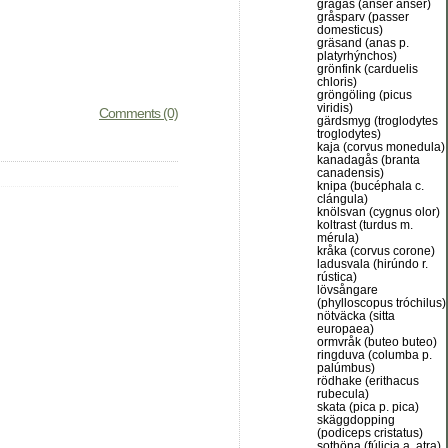
grågås (anser anser)
gråsparv (passer
domesticus)
gräsand (anas p.
platyrhýnchos)
grönfink (carduelis
chloris)
gröngöling (picus
viridis)
Comments (0)
gärdsmyg (troglodytes
troglodytes)
kaja (corvus monedula)
kanadagås (branta
canadensis)
knipa (bucéphala c.
clángula)
knölsvan (cygnus olor)
koltrast (turdus m.
mérula)
kråka (corvus corone)
ladusvala (hirúndo r.
rústica)
lövsångare
(phylloscopus tróchilus)
nötväcka (sitta
europaea)
ormvråk (buteo buteo)
ringduva (columba p.
palúmbus)
rödhake (erithacus
rubecula)
skata (pica p. pica)
skäggdopping
(podiceps cristatus)
sothöna (fúlicia a. atra)