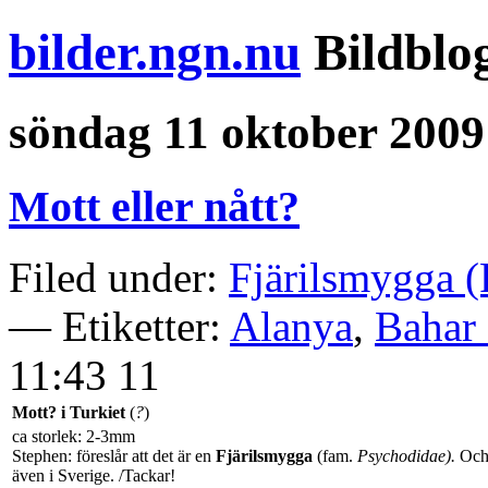
bilder.ngn.nu
Bildblo
söndag 11 oktober 2009
Mott eller nått?
Filed under:
Fjärilsmygga (
— Etiketter:
Alanya
,
Bahar 
11:43 11
Mott? i Turkiet
(
?
)
ca storlek: 2-3mm
Stephen: föreslår att det är en
Fjärilsmygga
(fam.
Psychodidae
).
Och 
även i Sverige. /Tackar!