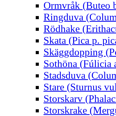
Ormvråk (Buteo 
Ringduva (Colum
Rödhake (Erithac
Skata (Pica p. pic
Skäggdopping (Po
Sothöna (Fúlicia a
Stadsduva (Colu
Stare (Sturnus vu
Storskarv (Phalac
Storskrake (Merg