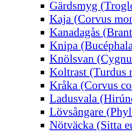
Gärdsmyg (Troglo
Kaja (Corvus mo
Kanadagås (Brant
Knipa (Bucéphala 
Knölsvan (Cygnus
Koltrast (Turdus 
Kråka (Corvus co
Ladusvala (Hirúnd
Lövsångare (Phyl
Nötväcka (Sitta e