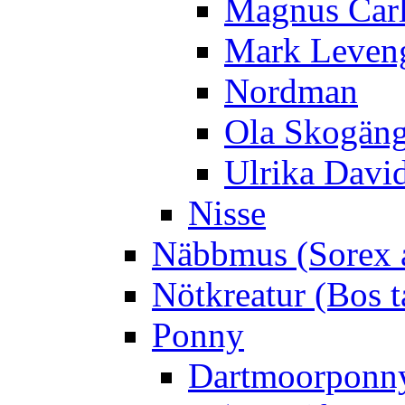
Magnus Car
Mark Leven
Nordman
Ola Skogän
Ulrika Davi
Nisse
Näbbmus (Sorex 
Nötkreatur (Bos t
Ponny
Dartmoorponn