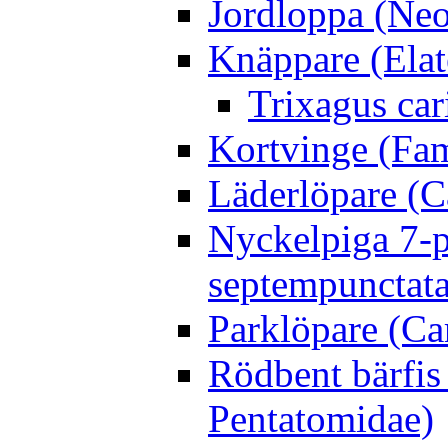
Jordloppa (Neo
Knäppare (Elat
Trixagus cari
Kortvinge (Fam
Läderlöpare (C
Nyckelpiga 7-p
septempunctata
Parklöpare (Ca
Rödbent bärfis
Pentatomidae)