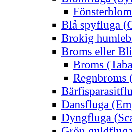
Fönsterblomf
Blå spyfluga (
Brokig humleb
Broms eller Bl
Broms (Taba
Regnbroms (
Bärfisparasit
Dansfluga (Emp
Dyngfluga (Sca
Grön guldfluga 