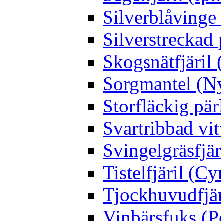
Silverblåving
Silverstreckad 
Skogsnätfjäril 
Sorgmantel (Ny
Storfläckig pär
Svartribbad vit
Svingelgräsfjä
Tistelfjäril (Cy
Tjockhuvudfjär
Vinbärsfuks (P