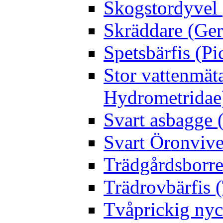
Skogstordyvel 
Skräddare (Gerr
Spetsbärfis (P
Stor vattenmät
Hydrometridae
Svart asbagge (
Svart Öronvive
Trädgårdsborre
Trädrovbärfis (
Tvåprickig nyc