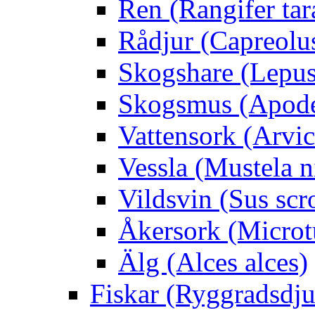
Ren (Rangifer ta
Rådjur (Capreolu
Skogshare (Lepus
Skogsmus (Apode
Vattensork (Arvico
Vessla (Mustela n
Vildsvin (Sus scr
Åkersork (Microtu
Älg (Alces alces)
Fiskar (Ryggradsdju