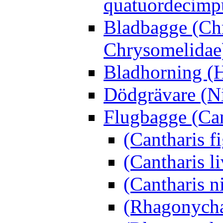
quatuordecimp
Bladbagge (Ch
Chrysomelidae
Bladhorning (H
Dödgrävare (Ni
Flugbagge (Can
(Cantharis f
(Cantharis li
(Cantharis n
(Rhagonycha