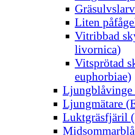
Gräsulvslarv
Liten påfåge
Vitribbad sk
livornica)
Vitsprötad 
euphorbiae)
Ljungblåvinge 
Ljungmätare (E
Luktgräsfjäril
Midsommarblåvi