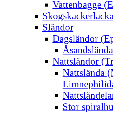
Vattenbagge (E
Skogskackerlacka
Sländor
Dagsländor (E
Åsandslända
Nattsländor (T
Nattslända 
Limnephilid
Nattsländela
Stor spiralh