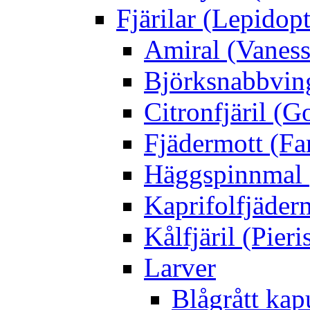
Fjärilar (Lepidopt
Amiral (Vaness
Björksnabbving
Citronfjäril (
Fjädermott (Fa
Häggspinnmal 
Kaprifolfjäder
Kålfjäril (Pieri
Larver
Blågrått kap