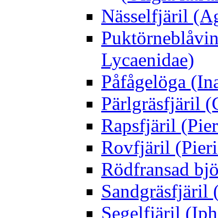
Nässelfjäril (Ag
Puktörneblåvi
Lycaenidae)
Påfågelöga (Ina
Pärlgräsfjäril
Rapsfjäril (Pier
Rovfjäril (Pier
Rödfransad bjö
Sandgräsfjäril
Segelfjäril (Iph