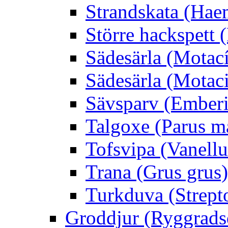
Strandskata (Hae
Större hackspett
Sädesärla (Motacíl
Sädesärla (Motacil
Sävsparv (Emberi
Talgoxe (Parus m
Tofsvipa (Vanellu
Trana (Grus grus)
Turkduva (Strept
Groddjur (Ryggrads