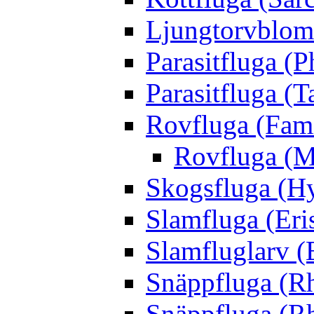
Ljungtorvblomf
Parasitfluga (P
Parasitfluga (T
Rovfluga (Fami
Rovfluga (M
Skogsfluga (Hy
Slamfluga (Eris
Slamfluglarv (E
Snäppfluga (R
Snäppfluga (R