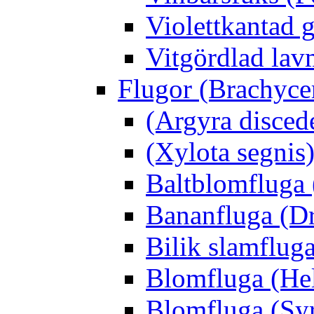
Violettkantad 
Vitgördlad lavm
Flugor (Brachyce
(Argyra disced
(Xylota segnis
Baltblomfluga 
Bananfluga (Dr
Bilik slamfluga
Blomfluga (Hel
Blomfluga (Sy