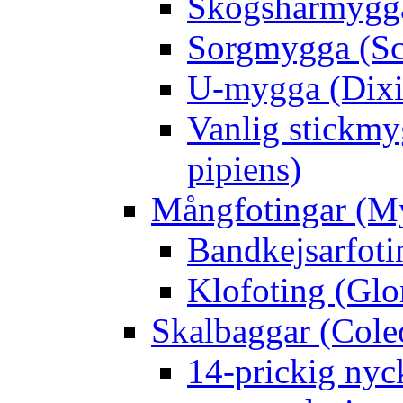
Skogshårmygga 
Sorgmygga (Sc
U-mygga (Dixi
Vanlig stickmy
pipiens)
Mångfotingar (M
Bandkejsarfoti
Klofoting (Glo
Skalbaggar (Cole
14-prickig nyc