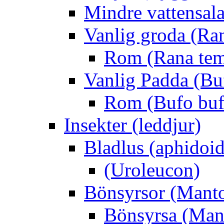
Mindre vattensala
Vanlig groda (Ra
Rom (Rana tem
Vanlig Padda (Bu
Rom (Bufo buf
Insekter (leddjur)
Bladlus (aphidoid
(Uroleucon)
Bönsyrsor (Mant
Bönsyrsa (Mant