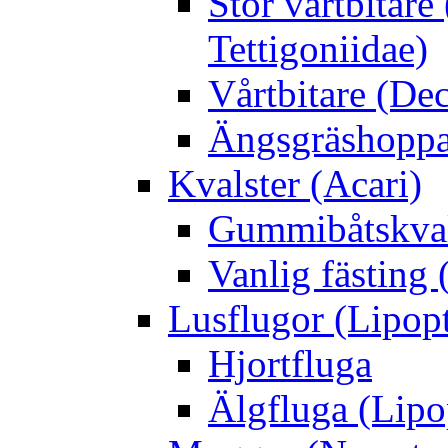
Stor vårtbitare
Tettigoniidae)
Vårtbitare (Dec
Ängsgräshoppa
Kvalster (Acari)
Gummibåtskval
Vanlig fästing 
Lusflugor (Lipop
Hjortfluga
Älgfluga (Lipo