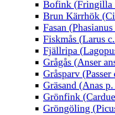
Bofink (Fringilla
Brun Kärrhök (Ci
Fasan (Phasianus 
Fiskmås (Larus c.
Fjällripa (Lagopu
Grågås (Anser an
Gråsparv (Passer
Gräsand (Anas p.
Grönfink (Carduel
Gröngöling (Picus