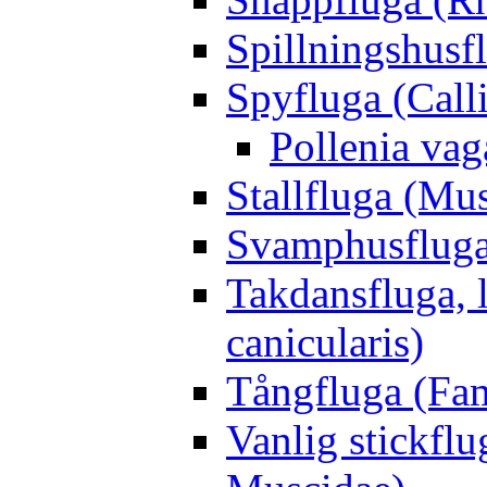
Spillningshusfl
Spyfluga (Call
Pollenia va
Stallfluga (Mus
Svamphusfluga
Takdansfluga, 
canicularis)
Tångfluga (Fam
Vanlig stickflu