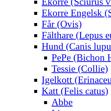
Ekorre (Sciurus v
Ekorre Engelsk (S
Får (Ovis)
Fälthare (Lepus 
Hund (Canis lupus
PePe (Bichon 
Tessie (Collie)
Igelkott (Erinace
Katt (Felis catus)
Abbe