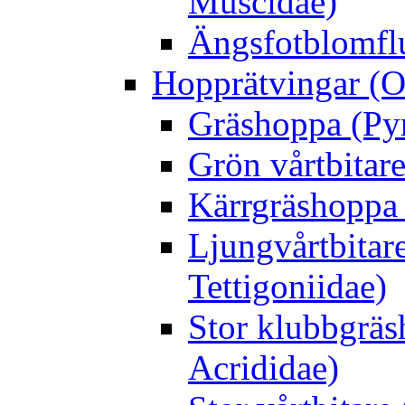
Muscidae)
Ängsfotblomflu
Hopprätvingar (O
Gräshoppa (Py
Grön vårtbitare
Kärrgräshoppa 
Ljungvårtbitar
Tettigoniidae)
Stor klubbgrä
Acrididae)