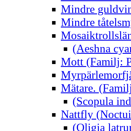
Mindre guldvin
Mindre tåtelsm
Mosaiktrollslä
(Aeshna cya
Mott (Familj: P
Myrpärlemorfjär
Mätare. (Famil
(Scopula ind
Nattfly (Noctu
(Oligia latru