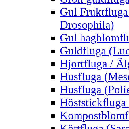
Gul Fruktfluga
Drosophila)
Gul hagblomflu
Guldfluga (Luci
Hjortfluga / Ä
Husfluga (Mes
Husfluga (Polie
Höststickfluga
Kompostblomflu
Köttfluga (Sar