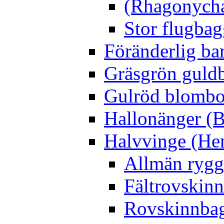
(Rhagonycha
Stor flugbag
Föränderlig ba
Gräsgrön guldb
Gulröd blomboc
Hallonänger (B
Halvvinge (He
Allmän rygg
Fältrovskin
Rovskinnbag