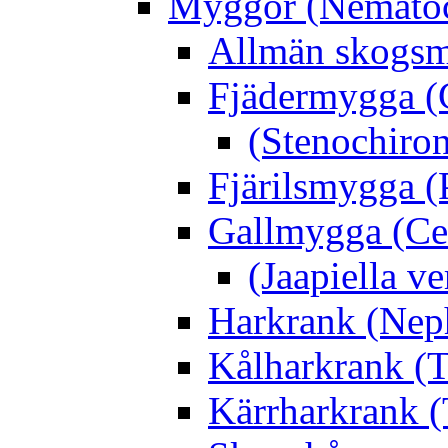
Myggor (Nematoc
Allmän skogs
Fjädermygga (
(Stenochiro
Fjärilsmygga (
Gallmygga (Ce
(Jaapiella v
Harkrank (Nep
Kålharkrank (T
Kärrharkrank (