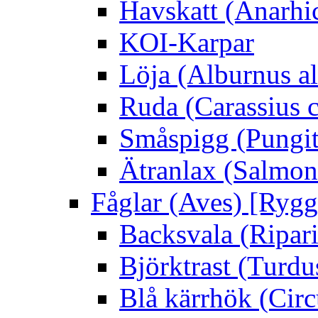
Havskatt (Anarhi
KOI-Karpar
Löja (Alburnus a
Ruda (Carassius c
Småspigg (Pungit
Ätranlax (Salmon 
Fåglar (Aves) [Rygg
Backsvala (Ripari
Björktrast (Turdus
Blå kärrhök (Circ