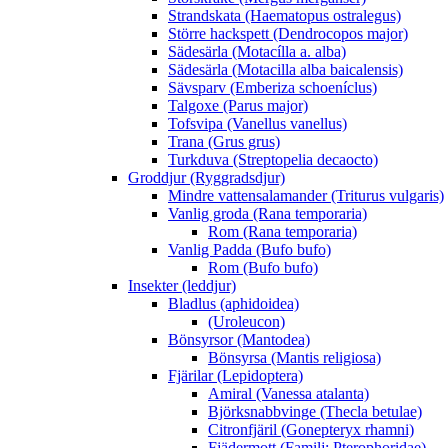
Strandskata (Haematopus ostralegus)
Större hackspett (Dendrocopos major)
Sädesärla (Motacílla a. alba)
Sädesärla (Motacilla alba baicalensis)
Sävsparv (Emberiza schoeníclus)
Talgoxe (Parus major)
Tofsvipa (Vanellus vanellus)
Trana (Grus grus)
Turkduva (Streptopelia decaocto)
Groddjur (Ryggradsdjur)
Mindre vattensalamander (Triturus vulgaris)
Vanlig groda (Rana temporaria)
Rom (Rana temporaria)
Vanlig Padda (Bufo bufo)
Rom (Bufo bufo)
Insekter (leddjur)
Bladlus (aphidoidea)
(Uroleucon)
Bönsyrsor (Mantodea)
Bönsyrsa (Mantis religiosa)
Fjärilar (Lepidoptera)
Amiral (Vanessa atalanta)
Björksnabbvinge (Thecla betulae)
Citronfjäril (Gonepteryx rhamni)
Fjädermott (Familj: Pterophoridae)