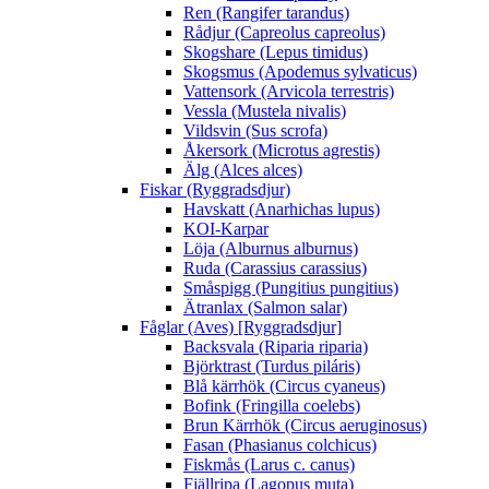
Ren (Rangifer tarandus)
Rådjur (Capreolus capreolus)
Skogshare (Lepus timidus)
Skogsmus (Apodemus sylvaticus)
Vattensork (Arvicola terrestris)
Vessla (Mustela nivalis)
Vildsvin (Sus scrofa)
Åkersork (Microtus agrestis)
Älg (Alces alces)
Fiskar (Ryggradsdjur)
Havskatt (Anarhichas lupus)
KOI-Karpar
Löja (Alburnus alburnus)
Ruda (Carassius carassius)
Småspigg (Pungitius pungitius)
Ätranlax (Salmon salar)
Fåglar (Aves) [Ryggradsdjur]
Backsvala (Riparia riparia)
Björktrast (Turdus piláris)
Blå kärrhök (Circus cyaneus)
Bofink (Fringilla coelebs)
Brun Kärrhök (Circus aeruginosus)
Fasan (Phasianus colchicus)
Fiskmås (Larus c. canus)
Fjällripa (Lagopus muta)