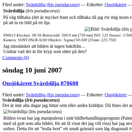
Filed under:
Svärdslilja (Iris pseudacorus)
— Etiketter:
Onsjökärret
— 
Svärdslilja
(
Iris pseudacorus
)
På väg tillbaka (det är mycket fram och tillbaka då jag rör mig inom
på att ta en bild på en lija.
090615 Klockan: 08:56 Brännvidd: 500.0 mm [750 mm] ISO: 125 Slutare: 1/500
Kamera: SONY DSLR-A100 Objektiv: Sigma150-500 [35mm: 225-750]
Jag misstänker att bilden är tagen bakifrån…
Undrar vad det är för kryp som sitter på den?
Comments (0)
söndag 10 juni 2007
Onsjökärret Svärdslilja 070608
Filed under:
Svärdslilja (Iris pseudacorus)
— Etiketter:
Onsjökärret
— 
Svärdslilja (
Iris pseudacorus
)
Det är inte alla dagar jag hittar orm eller andra kräldjur. Då finns d
Bilden ovan har jag manipulerat i mitt bildbehandlingsprogram (Paint 
med så gott som alla bilder, för att få visat det jag vill visa) har ja
soften. Detta för att ”trolla bort” ett smalt grässtrå som låg diagonalt