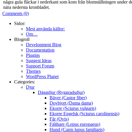
några gula fläckar i nederkant som kom från blomställningen under den
nära nedersta kronbladet.
Comments (0)
Sidor:
Mest använda källor:
Om…
Blogroll
Development Blog
Documentation
Plugins
Suggest Ideas
Support Forum
Themes
WordPress Planet
Categories:
Djur
Däggdjur (Ryggradsdjur)
Bäver (Castor fiber)
Dovhjort (Dama dama)
Ekorre (Sciurus vulgaris)
Ekorre Engelsk (Sciurus carolinensis)
Får (Ovis)
Fälthare (Lepus europaeus)
Hund (Canis lupus familiaris)