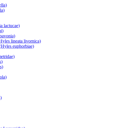
lla)
la)
a lactucae)
i)
 pavonia)
yles lineata livornica)
(Hyles euphorbiae)
etridae)
s)
s)
ola)
)