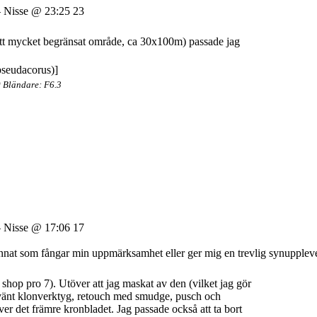
Nisse @ 23:25 23
 ett mycket begränsat område, ca 30x100m) passade jag
 Bländare: F6.3
Nisse @ 17:06 17
et annat som fångar min uppmärksamhet eller ger mig en trevlig synupplev
shop pro 7). Utöver att jag maskat av den (vilket jag gör
g använt klonverktyg, retouch med smudge, pusch och
 över det främre kronbladet. Jag passade också att ta bort