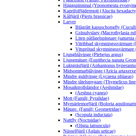
Häggspinnmal (Yponomeuta evonyme
Kaprifolfjädermott (Alucita hexadacty
Kålfjäril (Pieris brassicae)
Larver
Blågrått kapuschongfly (Cuculli
Gräsulvslarv (Macrothylasia rub
Liten påfågelspinnare (saturnia
Vitribbad skymningssvärmare (H
Vitsprötad skymningssvärmare 
Ljungblåvinge (Plebejus argus)
Ljungmätare (Eupithecia nanata Geom
Luktgräsfjäril (Aphantopus hyperantu
Midsommarblåvinge (Aricia artaxerxe
Mindre guldvinge (Lycaena phlaeas)
Mindre tåtelsmygare (Thymelicus line
Mosaiktrollsländor (Aeshnidae)
(Aeshna cyanea)
Mott (Familj: Pyralidae)
Myrpärlemorfjäril (Boloria aquilonaris
Mätare. (Familj: Geometridae)
(Scopula inductata)
Nattfly (Noctuidae)
(Oligia latruncula)
Nässelfjäril (Aglais urticae)