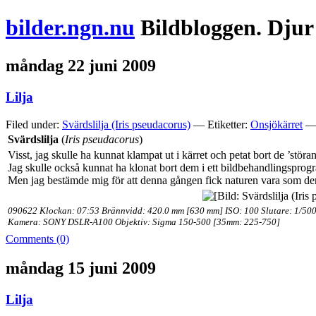
bilder.ngn.nu
Bildbloggen. Djur
måndag 22 juni 2009
Lilja
Filed under:
Svärdslilja (Iris pseudacorus)
— Etiketter:
Onsjökärret
— 
Svärdslilja
(
Iris pseudacorus
)
Visst, jag skulle ha kunnat klampat ut i kärret och petat bort de ’störan
Jag skulle också kunnat ha klonat bort dem i ett bildbehandlingsprog
Men jag bestämde mig för att denna gången fick naturen vara som de
090622 Klockan: 07:53 Brännvidd: 420.0 mm [630 mm] ISO: 100 Slutare: 1/500
Kamera: SONY DSLR-A100 Objektiv: Sigma 150-500 [35mm: 225-750]
Comments (0)
måndag 15 juni 2009
Lilja