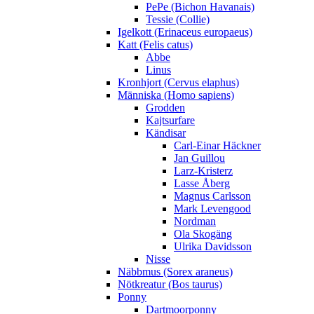
PePe (Bichon Havanais)
Tessie (Collie)
Igelkott (Erinaceus europaeus)
Katt (Felis catus)
Abbe
Linus
Kronhjort (Cervus elaphus)
Människa (Homo sapiens)
Grodden
Kajtsurfare
Kändisar
Carl-Einar Häckner
Jan Guillou
Larz-Kristerz
Lasse Åberg
Magnus Carlsson
Mark Levengood
Nordman
Ola Skogäng
Ulrika Davidsson
Nisse
Näbbmus (Sorex araneus)
Nötkreatur (Bos taurus)
Ponny
Dartmoorponny