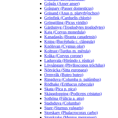
Grågås (Anser anser)
Gråsparv (Passer domesticus)
Gräsand (Anas p. platyrhýnchos)
Grönfink (Carduelis chloris)
Gröngöling (Picus viridis)
Gärdsmyg (Troglodytes troglodytes)
Kaja (Corvus monedula)
Kanadagås (Branta canadensis)
Knipa (Bucéphala c. clángula)
Knölsvan (Cygnus olor)
Koltrast (Turdus m. mérula)
Kråka (Corvus corone)
Ladusvala (Hirúndo r. rústica)
Lövsångare (Phylloscopus tróchilus)
Nötväcka (Sitta europaea)
Ormvråk (Buteo buteo)
Ringduva (Columba p. palúmbus)
Rödhake (Erithacus rubecula)
Skata (Pica p. pica)
Skäggdopping (Podiceps cristatus)
Sothöna (Fúlicia a. atra)
Stadsduva (Columba)
Stare (Sturnus vulgaris)
Storskarv (Phalacrocorax carbo)
Storskrake (Mergus merganser)