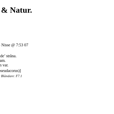
 & Natur.
Nisse @ 7:53 07
de’ stråna.
ram.
n var.
 Bländare: F7.1