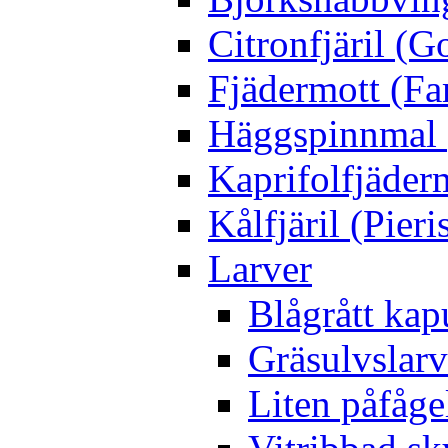
Citronfjäril (
Fjädermott (Fa
Häggspinnmal 
Kaprifolfjäder
Kålfjäril (Pieri
Larver
Blågrått kap
Gräsulvslarv
Liten påfåge