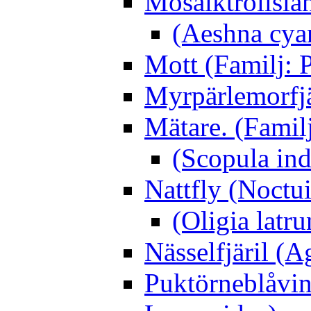
Mosaiktrollslä
(Aeshna cya
Mott (Familj: P
Myrpärlemorfjär
Mätare. (Famil
(Scopula ind
Nattfly (Noctu
(Oligia latru
Nässelfjäril (Ag
Puktörneblåvi