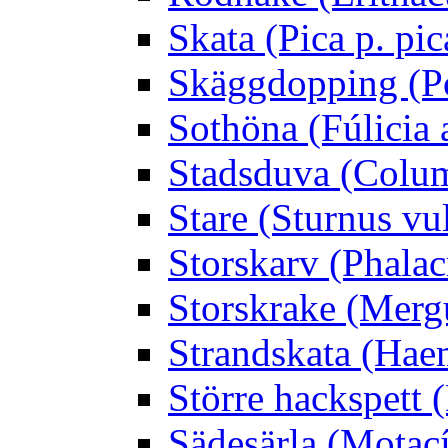
Skata (Pica p. pic
Skäggdopping (Po
Sothöna (Fúlicia a
Stadsduva (Colu
Stare (Sturnus vu
Storskarv (Phalac
Storskrake (Merg
Strandskata (Hae
Större hackspett
Sädesärla (Motacíl