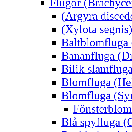
Flugor (Brachyce
(Argyra disced
(Xylota segnis
Baltblomfluga 
Bananfluga (Dr
Bilik slamfluga
Blomfluga (Hel
Blomfluga (Sy
Fönsterblomf
Blå spyfluga (