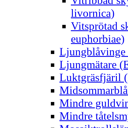
Vitribbad sk
livornica)
Vitsprötad 
euphorbiae)
Ljungblåvinge 
Ljungmätare (E
Luktgräsfjäril
Midsommarblåvi
Mindre guldvin
Mindre tåtelsm