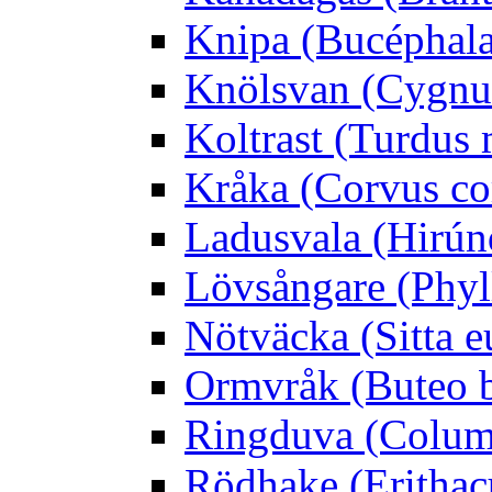
Knipa (Bucéphala 
Knölsvan (Cygnus
Koltrast (Turdus 
Kråka (Corvus co
Ladusvala (Hirúnd
Lövsångare (Phyl
Nötväcka (Sitta e
Ormvråk (Buteo 
Ringduva (Colum
Rödhake (Erithac