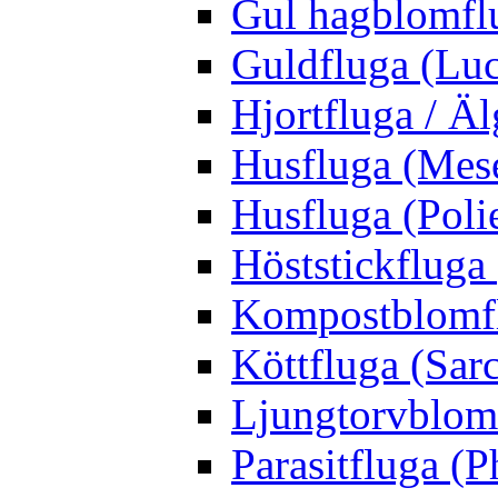
Gul hagblomflu
Guldfluga (Luci
Hjortfluga / Ä
Husfluga (Mes
Husfluga (Polie
Höststickfluga
Kompostblomflu
Köttfluga (Sar
Ljungtorvblomf
Parasitfluga (P