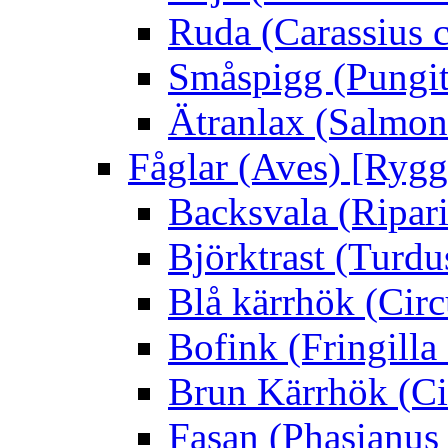
Ruda (Carassius c
Småspigg (Pungit
Ätranlax (Salmon 
Fåglar (Aves) [Rygg
Backsvala (Ripari
Björktrast (Turdus
Blå kärrhök (Circ
Bofink (Fringilla
Brun Kärrhök (Ci
Fasan (Phasianus 