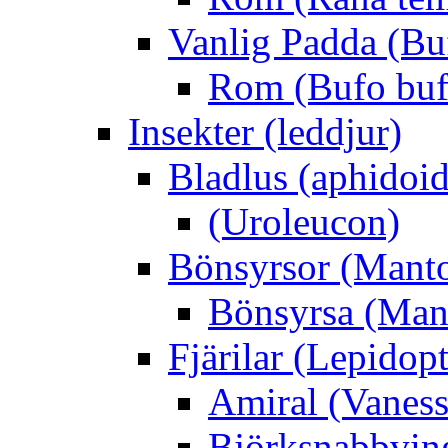
Vanlig Padda (Bu
Rom (Bufo buf
Insekter (leddjur)
Bladlus (aphidoid
(Uroleucon)
Bönsyrsor (Mant
Bönsyrsa (Mant
Fjärilar (Lepidopt
Amiral (Vaness
Björksnabbving