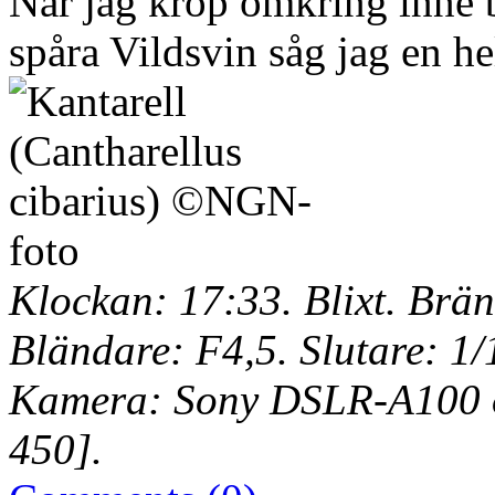
När jag kröp omkring inne 
spåra Vildsvin såg jag en hel
Klockan: 17:33. Blixt. Brä
Bländare: F4,5. Slutare: 1/
Kamera: Sony DSLR-A100 o
450].