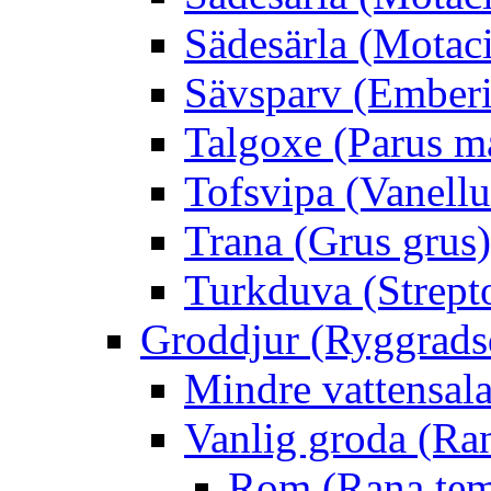
Sädesärla (Motacil
Sävsparv (Emberi
Talgoxe (Parus m
Tofsvipa (Vanellu
Trana (Grus grus)
Turkduva (Strept
Groddjur (Ryggrads
Mindre vattensala
Vanlig groda (Ra
Rom (Rana tem