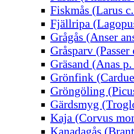
Fiskmås (Larus c.
Fjällripa (Lagopu
Grågås (Anser an
Gråsparv (Passer
Gräsand (Anas p.
Grönfink (Carduel
Gröngöling (Picus
Gärdsmyg (Troglo
Kaja (Corvus mo
Kanadagås (Brant