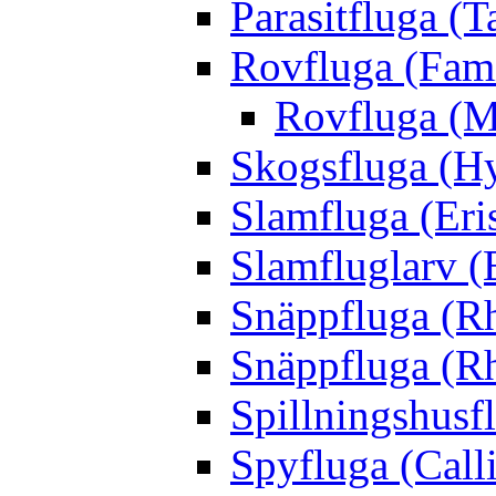
Parasitfluga (T
Rovfluga (Fami
Rovfluga (M
Skogsfluga (Hy
Slamfluga (Eris
Slamfluglarv (E
Snäppfluga (R
Snäppfluga (R
Spillningshusfl
Spyfluga (Call