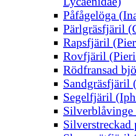
Lycaenidae)
Påfågelöga (Ina
Pärlgräsfjäril
Rapsfjäril (Pier
Rovfjäril (Pier
Rödfransad bjö
Sandgräsfjäril
Segelfjäril (Iph
Silverblåving
Silverstreckad 