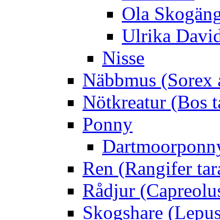
Ola Skogän
Ulrika Davi
Nisse
Näbbmus (Sorex 
Nötkreatur (Bos t
Ponny
Dartmoorponn
Ren (Rangifer ta
Rådjur (Capreolu
Skogshare (Lepus