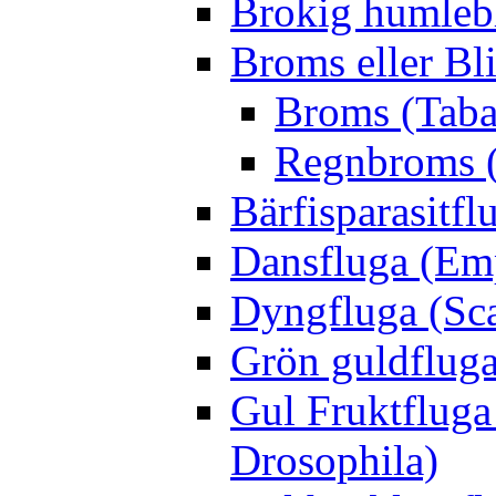
Brokig humleb
Broms eller Bl
Broms (Taba
Regnbroms (
Bärfisparasit
Dansfluga (Emp
Dyngfluga (Sca
Grön guldfluga 
Gul Fruktfluga
Drosophila)