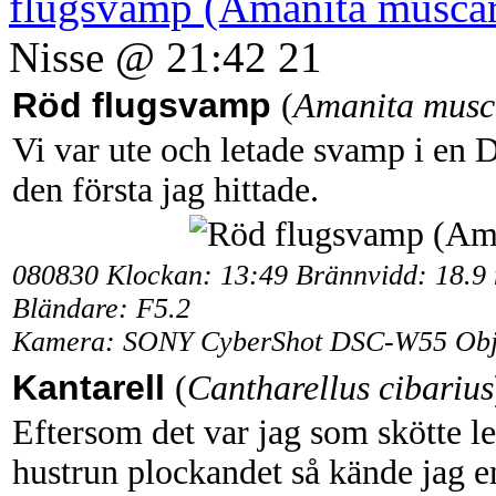
flugsvamp (Amanita muscar
Nisse @ 21:42 21
Röd flugsvamp
(
Amanita musc
Vi var ute och letade svamp i en 
den första jag hittade.
080830 Klockan: 13:49 Brännvidd: 18.9 
Bländare: F5.2
Kamera: SONY CyberShot DSC-W55 Objek
Kantarell
(
Cantharellus cibarius
Eftersom det var jag som skötte l
hustrun plockandet så kände jag e