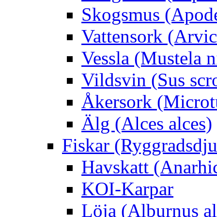
Skogsmus (Apode
Vattensork (Arvico
Vessla (Mustela n
Vildsvin (Sus scr
Åkersork (Microtu
Älg (Alces alces)
Fiskar (Ryggradsdju
Havskatt (Anarhi
KOI-Karpar
Löja (Alburnus a