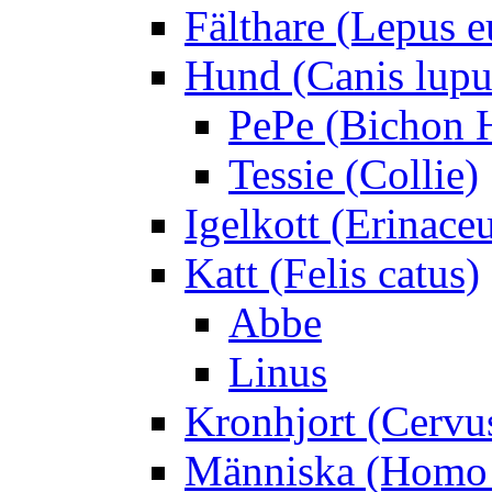
Fälthare (Lepus 
Hund (Canis lupus
PePe (Bichon 
Tessie (Collie)
Igelkott (Erinace
Katt (Felis catus)
Abbe
Linus
Kronhjort (Cervu
Människa (Homo 