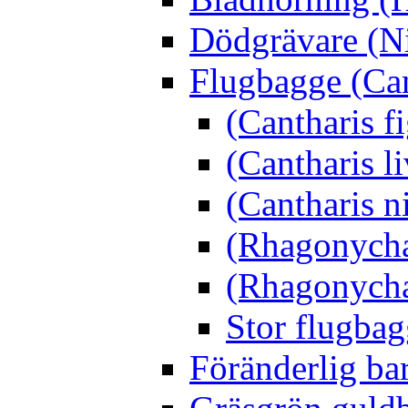
Dödgrävare (Ni
Flugbagge (Can
(Cantharis f
(Cantharis li
(Cantharis n
(Rhagonycha
(Rhagonycha
Stor flugbag
Föränderlig ba