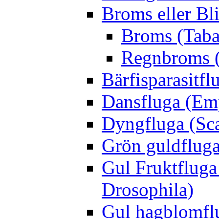
Broms eller Bl
Broms (Taba
Regnbroms (
Bärfisparasit
Dansfluga (Emp
Dyngfluga (Sca
Grön guldfluga 
Gul Fruktfluga
Drosophila)
Gul hagblomflu