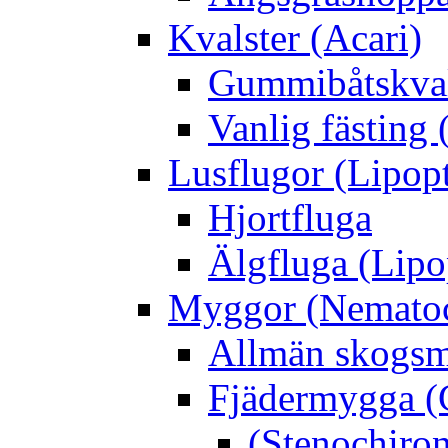
Kvalster (Acari)
Gummibåtskval
Vanlig fästing 
Lusflugor (Lipop
Hjortfluga
Älgfluga (Lipo
Myggor (Nematoc
Allmän skogs
Fjädermygga (
(Stenochiro