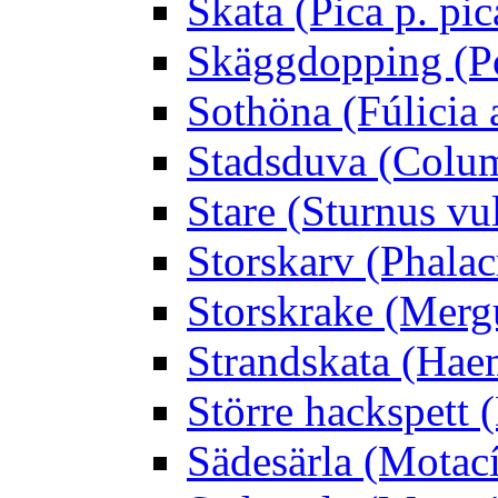
Skata (Pica p. pic
Skäggdopping (Po
Sothöna (Fúlicia a
Stadsduva (Colu
Stare (Sturnus vu
Storskarv (Phalac
Storskrake (Merg
Strandskata (Hae
Större hackspett
Sädesärla (Motacíl