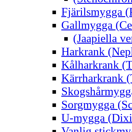
Fjärilsmygga (
Gallmygga (Ce
(Jaapiella v
Harkrank (Nep
Kålharkrank (T
Kärrharkrank (
Skogshårmygga 
Sorgmygga (Sc
U-mygga (Dixi
Vanlig stickmy