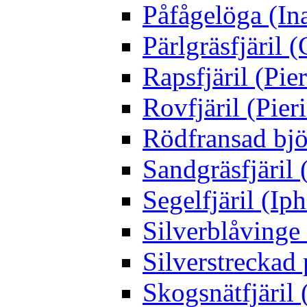
Påfågelöga (Ina
Pärlgräsfjäril
Rapsfjäril (Pier
Rovfjäril (Pier
Rödfransad bjö
Sandgräsfjäril
Segelfjäril (Iph
Silverblåving
Silverstreckad 
Skogsnätfjäril 