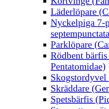
Kortvinge (Fam
Läderlöpare (C
Nyckelpiga 7-p
septempunctata
Parklöpare (Ca
Rödbent bärfis
Pentatomidae)
Skogstordyvel 
Skräddare (Gerr
Spetsbärfis (P