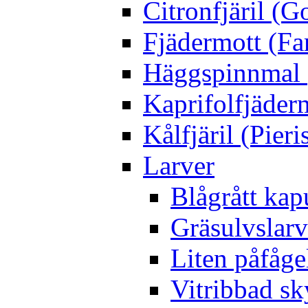
Citronfjäril (
Fjädermott (Fa
Häggspinnmal 
Kaprifolfjäder
Kålfjäril (Pieri
Larver
Blågrått kap
Gräsulvslarv
Liten påfåge
Vitribbad sk