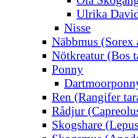
Ulrika Davi
Nisse
Näbbmus (Sorex 
Nötkreatur (Bos t
Ponny
Dartmoorponn
Ren (Rangifer ta
Rådjur (Capreolu
Skogshare (Lepus