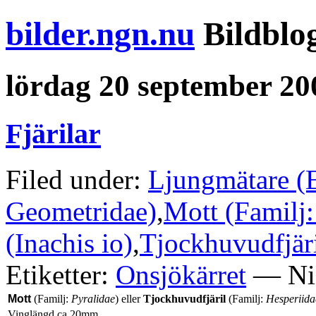
bilder.ngn.nu
Bildblo
lördag 20 september 20
Fjärilar
Filed under:
Ljungmätare (E
Geometridae)
,
Mott (Familj:
(Inachis io)
,
Tjockhuvudfjäri
Etiketter:
Onsjökärret
— Nis
Mott
(Familj:
Pyralidae
) eller
Tjockhuvudfjäril
(Familj:
Hesperiida
Vinglängd ca 20mm