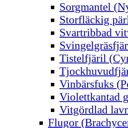
Sorgmantel (Ny
Storfläckig pär
Svartribbad vit
Svingelgräsfjä
Tistelfjäril (Cy
Tjockhuvudfjär
Vinbärsfuks (P
Violettkantad 
Vitgördlad lavm
Flugor (Brachyce