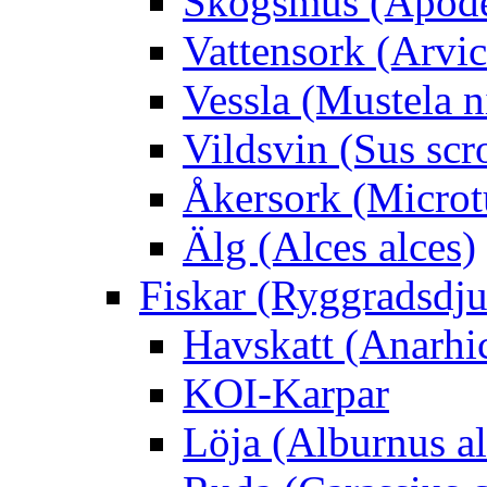
Skogsmus (Apode
Vattensork (Arvico
Vessla (Mustela n
Vildsvin (Sus scr
Åkersork (Microtu
Älg (Alces alces)
Fiskar (Ryggradsdju
Havskatt (Anarhi
KOI-Karpar
Löja (Alburnus a