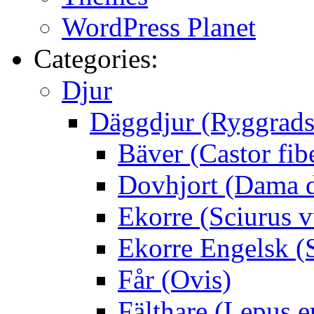
WordPress Planet
Categories:
Djur
Däggdjur (Ryggrads
Bäver (Castor fib
Dovhjort (Dama 
Ekorre (Sciurus v
Ekorre Engelsk (S
Får (Ovis)
Fälthare (Lepus 