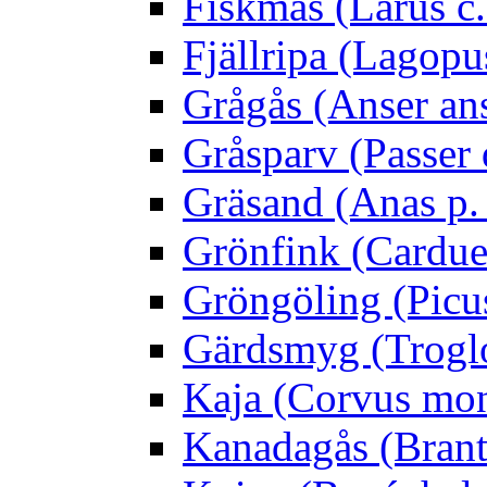
Fiskmås (Larus c.
Fjällripa (Lagopu
Grågås (Anser an
Gråsparv (Passer
Gräsand (Anas p.
Grönfink (Carduel
Gröngöling (Picus
Gärdsmyg (Troglo
Kaja (Corvus mo
Kanadagås (Brant