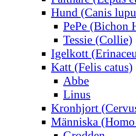
Hund (Canis lupus
PePe (Bichon 
Tessie (Collie)
Igelkott (Erinace
Katt (Felis catus)
Abbe
Linus
Kronhjort (Cervu
Människa (Homo 
Grodden