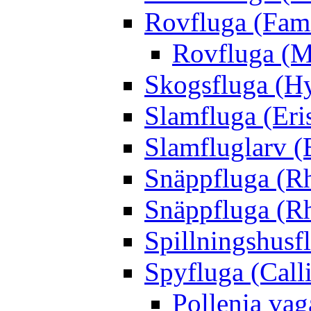
Rovfluga (Fami
Rovfluga (M
Skogsfluga (Hy
Slamfluga (Eris
Slamfluglarv (E
Snäppfluga (R
Snäppfluga (R
Spillningshusfl
Spyfluga (Call
Pollenia va