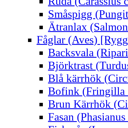
Ruda (Carassius c
Småspigg (Pungit
Ätranlax (Salmon 
Fåglar (Aves) [Rygg
Backsvala (Ripari
Björktrast (Turdus
Blå kärrhök (Circ
Bofink (Fringilla
Brun Kärrhök (Ci
Fasan (Phasianus 