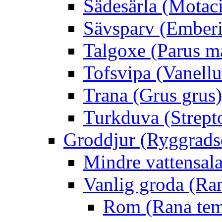
Sädesärla (Motacil
Sävsparv (Emberi
Talgoxe (Parus m
Tofsvipa (Vanellu
Trana (Grus grus)
Turkduva (Strept
Groddjur (Ryggrads
Mindre vattensala
Vanlig groda (Ra
Rom (Rana tem