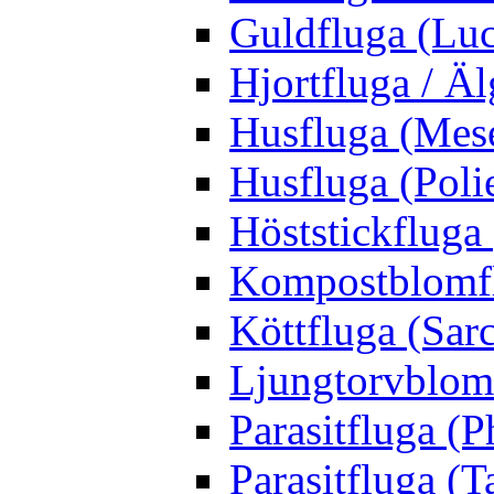
Guldfluga (Luci
Hjortfluga / Ä
Husfluga (Mes
Husfluga (Polie
Höststickfluga
Kompostblomflu
Köttfluga (Sar
Ljungtorvblomf
Parasitfluga (P
Parasitfluga (T