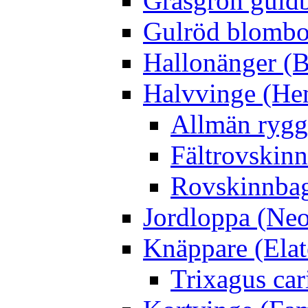
Gräsgrön guldb
Gulröd blomboc
Hallonänger (B
Halvvinge (He
Allmän rygg
Fältrovskin
Rovskinnbag
Jordloppa (Neo
Knäppare (Elat
Trixagus cari