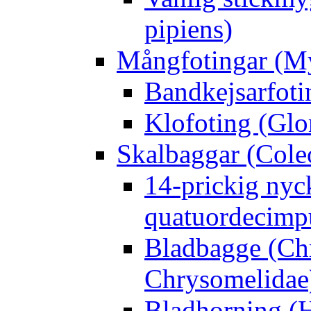
pipiens)
Mångfotingar (M
Bandkejsarfoti
Klofoting (Glo
Skalbaggar (Cole
14-prickig nyc
quatuordecimp
Bladbagge (Ch
Chrysomelidae
Bladhorning (H