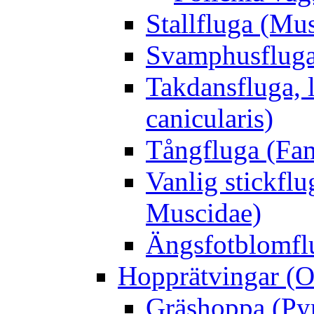
Stallfluga (Mus
Svamphusfluga
Takdansfluga, 
canicularis)
Tångfluga (Fam
Vanlig stickflu
Muscidae)
Ängsfotblomflu
Hopprätvingar (O
Gräshoppa (Py