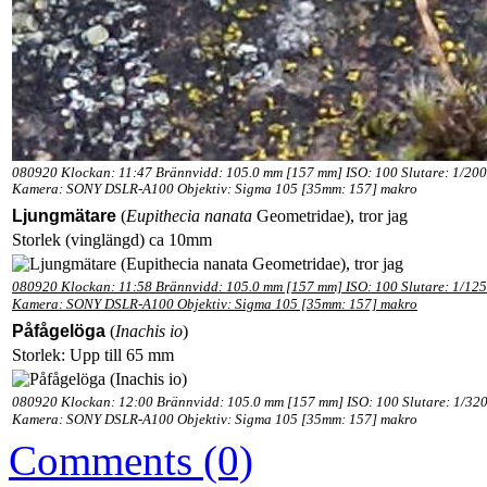
080920 Klockan: 11:47 Brännvidd: 105.0 mm [157 mm] ISO: 100 Slutare: 1/200
Kamera: SONY DSLR-A100 Objektiv: Sigma 105 [35mm: 157] makro
Ljungmätare
(
Eupithecia nanata
Geometridae)
, tror jag
Storlek (vinglängd) ca 10mm
080920 Klockan: 11:58 Brännvidd: 105.0 mm [157 mm] ISO: 100 Slutare: 1/125
Kamera: SONY DSLR-A100 Objektiv: Sigma 105 [35mm: 157] makro
Påfågelöga
(
Inachis io
)
Storlek: Upp till 65 mm
080920 Klockan: 12:00 Brännvidd: 105.0 mm [157 mm] ISO: 100 Slutare: 1/320
Kamera: SONY DSLR-A100 Objektiv: Sigma 105 [35mm: 157] makro
Comments (0)