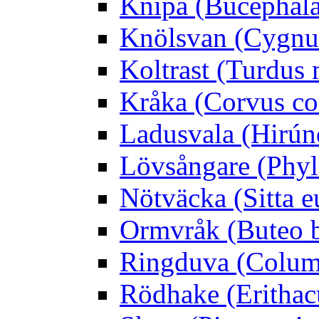
Knipa (Bucéphala 
Knölsvan (Cygnus
Koltrast (Turdus 
Kråka (Corvus co
Ladusvala (Hirúnd
Lövsångare (Phyl
Nötväcka (Sitta e
Ormvråk (Buteo 
Ringduva (Colum
Rödhake (Erithac