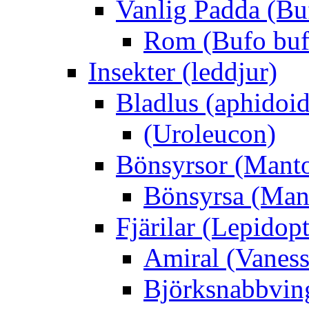
Vanlig Padda (Bu
Rom (Bufo buf
Insekter (leddjur)
Bladlus (aphidoid
(Uroleucon)
Bönsyrsor (Mant
Bönsyrsa (Mant
Fjärilar (Lepidopt
Amiral (Vaness
Björksnabbving