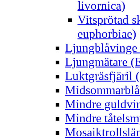
livornica)
Vitsprötad 
euphorbiae)
Ljungblåvinge 
Ljungmätare (E
Luktgräsfjäril
Midsommarblåvi
Mindre guldvin
Mindre tåtelsm
Mosaiktrollslä