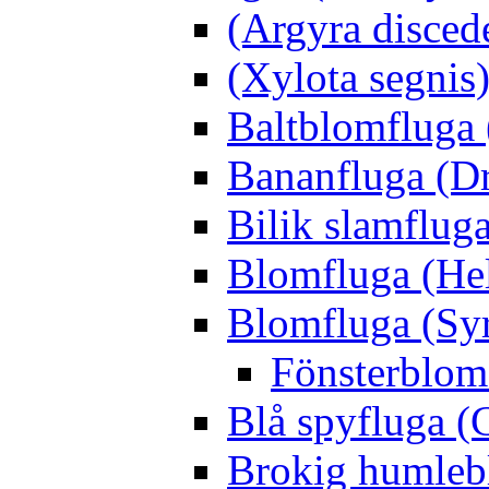
(Argyra disced
(Xylota segnis
Baltblomfluga 
Bananfluga (Dr
Bilik slamfluga
Blomfluga (Hel
Blomfluga (Sy
Fönsterblomf
Blå spyfluga (
Brokig humleb