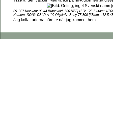
Visst är den vacker! Med tanke på huvudformen så gissar
091007 Klockan: 09:44 Brännvidd: 300 [450] ISO: 125 Slutare: 1/50
Kamera: SONY DSLR-A100 Objektiv: Sony 75-300 [35mm: 112,5-450
Jag kollar arterna närmre när jag kommer hem.