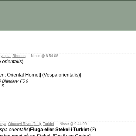
lympia
,
Rhodos
— Nisse @ 8:54 08
 orientalis
)
0 Bländare: F5.6
.6
anya
,
Obacayi River (flod)
,
Turkiet
— Nisse @ 9:44 09
spa orientalis
)
Fluga eller Stekel i Turkiet
(
?
)