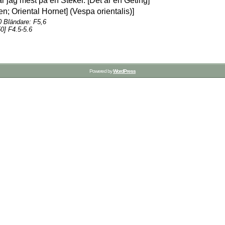
 jag mest på en Stekel. [Det är en Geting]
0 Bländare: F5,6
] F4.5-5.6
Powered by
WordPress