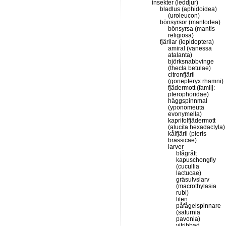
insekter (leddjur)
bladlus (aphidoidea)
(uroleucon)
bönsyrsor (mantodea)
bönsyrsa (mantis
religiosa)
fjärilar (lepidoptera)
amiral (vanessa
atalanta)
björksnabbvinge
(thecla betulae)
citronfjäril
(gonepteryx rhamni)
fjädermott (familj:
pterophoridae)
häggspinnmal
(yponomeuta
evonymella)
kaprifolfjädermott
(alucita hexadactyla)
kålfjäril (pieris
brassicae)
larver
blågrått
kapuschongfly
(cucullia
lactucae)
gräsulvslarv
(macrothylasia
rubi)
liten
påfågelspinnare
(saturnia
pavonia)
vitribbad