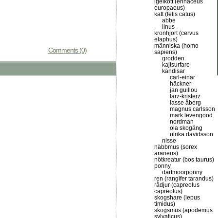
igelkott (erinaceus
europaeus)
katt (felis catus)
abbe
linus
kronhjort (cervus
elaphus)
människa (homo
Comments (0)
sapiens)
grodden
kajtsurfare
kändisar
carl-einar
häckner
jan guillou
larz-kristerz
lasse åberg
magnus carlsson
mark levengood
nordman
ola skogäng
ulrika davidsson
nisse
näbbmus (sorex
araneus)
nötkreatur (bos taurus)
ponny
dartmoorponny
ren (rangifer tarandus)
rådjur (capreolus
capreolus)
skogshare (lepus
timidus)
skogsmus (apodemus
sylvaticus)