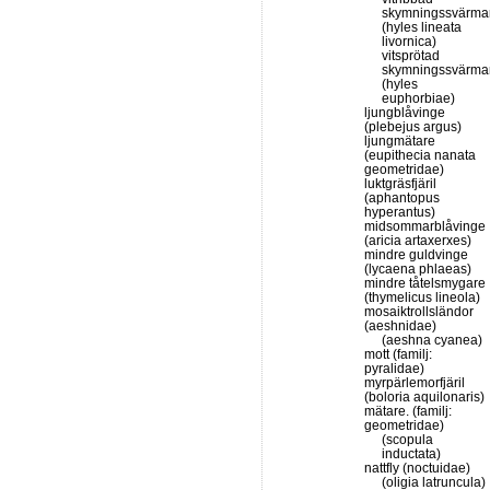
skymningssvärma
(hyles lineata
livornica)
vitsprötad
skymningssvärma
(hyles
euphorbiae)
ljungblåvinge
(plebejus argus)
ljungmätare
(eupithecia nanata
geometridae)
luktgräsfjäril
(aphantopus
hyperantus)
midsommarblåvinge
(aricia artaxerxes)
mindre guldvinge
(lycaena phlaeas)
mindre tåtelsmygare
(thymelicus lineola)
mosaiktrollsländor
(aeshnidae)
(aeshna cyanea)
mott (familj:
pyralidae)
myrpärlemorfjäril
(boloria aquilonaris)
mätare. (familj:
geometridae)
(scopula
inductata)
nattfly (noctuidae)
(oligia latruncula)