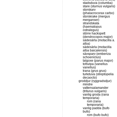
stadsduva (columba)
stare (sturnus vulgaris)
storskarv
(phalacrocorax carbo)
storskrake (mergus
merganser)
strandskata
(haematopus
ostralegus)
större hackspett
(dendrocopos major)
sädesärla (motacílla a.
alba)
sädesärla (motacilla
alba baicalensis)
sävsparv (emberiza
schoeníclus)
talgoxe (parus major)
tofsvipa (vanellus
vanellus)
trana (grus grus)
turkduva (streptopelia
decaocto)
groddjur (ryggradsdjur)
mindre
vattensalamander
(triturus vulgaris)
vanlig groda (rana
temporaria)
rom (rana
temporaria)
vanlig padda (bufo
bufo)
rom (bufo bufo)