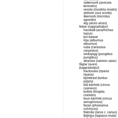
vattensork (arvicola
terrestris)
vessla (mustela nivalis)
vildsvin (sus scrofa)
åkersork (microtus
agrestis)
älg (alces alces)
fiskar (ryggradsdjur)
havskatt (anarhichas
lupus)
koi-karpar
löja (alburnus
alburnus)
ruda (carassius
carassius)
småspigg (pungitius
pungitius)
ätranlax (salmon salar)
fåglar (aves)
[ryggradsdjur]
backsvala (riparia
riparia)
björktrast (turdus
piláris)
blå kärrhök (circus
cyaneus)
bofink (fringilla
coelebs)
brun kärrhök (circus
aeruginosus)
fasan (phasianus
colchicus)
fiskmås (larus c. canus)
fjällripa (lagopus muta)