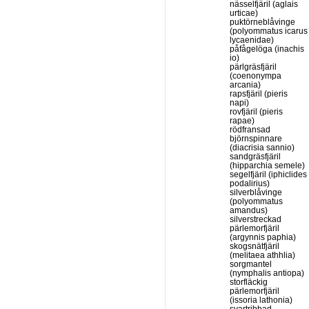
nässelfjäril (aglais
urticae)
puktörneblåvinge
(polyommatus icarus
lycaenidae)
påfågelöga (inachis
io)
pärlgräsfjäril
(coenonympa
arcania)
rapsfjäril (pieris
napi)
rovfjäril (pieris
rapae)
rödfransad
björnspinnare
(diacrisia sannio)
sandgräsfjäril
(hipparchia semele)
segelfjäril (iphiclides
podalirius)
silverblåvinge
(polyommatus
amandus)
silverstreckad
pärlemorfjäril
(argynnis paphia)
skogsnätfjäril
(melitaea athhlia)
sorgmantel
(nymphalis antiopa)
storfläckig
pärlemorfjäril
(issoria lathonia)