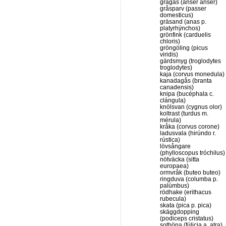
grågås (anser anser)
gråsparv (passer
domesticus)
gräsand (anas p.
platyrhýnchos)
grönfink (carduelis
chloris)
gröngöling (picus
viridis)
gärdsmyg (troglodytes
troglodytes)
kaja (corvus monedula)
kanadagås (branta
canadensis)
knipa (bucéphala c.
clángula)
knölsvan (cygnus olor)
koltrast (turdus m.
mérula)
kråka (corvus corone)
ladusvala (hirúndo r.
rústica)
lövsångare
(phylloscopus tróchilus)
nötväcka (sitta
europaea)
ormvråk (buteo buteo)
ringduva (columba p.
palúmbus)
rödhake (erithacus
rubecula)
skata (pica p. pica)
skäggdopping
(podiceps cristatus)
sothöna (fúlicia a. atra)