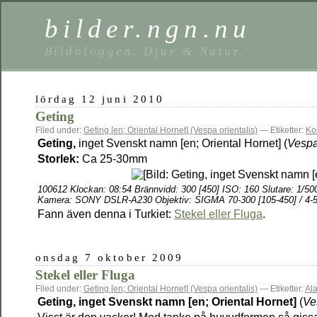
bilder.ngn.nu
Bildbloggen. Djur & Natur.
lördag 12 juni 2010
Geting
Filed under:
Geting [en; Oriental Hornet] (Vespa orientalis)
— Etiketter:
Ko
Geting,
inget Svenskt namn [en; Oriental Hornet] (
Vespa
Storlek:
Ca 25-30mm
100612
Klockan: 08:54 Brännvidd: 300 [450] ISO: 160 Slutare: 1/50
Kamera:
SONY DSLR-A230 Objektiv: SIGMA 70-300 [105-450] / 4-5
Fann även denna i Turkiet:
Stekel eller Fluga
.
onsdag 7 oktober 2009
Stekel eller Fluga
Filed under:
Geting [en; Oriental Hornet] (Vespa orientalis)
— Etiketter:
Al
Geting, inget Svenskt namn [en; Oriental Hornet]
(
Ve