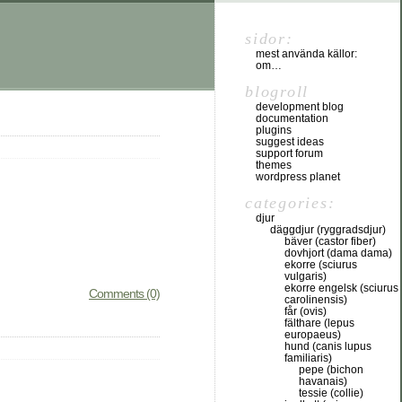
sidor:
mest använda källor:
om…
blogroll
development blog
documentation
plugins
suggest ideas
support forum
themes
wordpress planet
categories:
djur
däggdjur (ryggradsdjur)
bäver (castor fiber)
dovhjort (dama dama)
ekorre (sciurus
vulgaris)
ekorre engelsk (sciurus
Comments (0)
carolinensis)
får (ovis)
fälthare (lepus
europaeus)
hund (canis lupus
familiaris)
pepe (bichon
havanais)
tessie (collie)