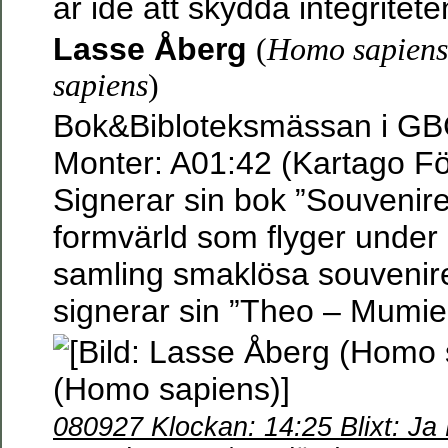
är ide att skydda integritete
Lasse Åberg
(
Homo sapiens
sapiens
)
Bok&Bibloteksmässan i GB
Monter: A01:42 (Kartago Fö
Signerar sin bok ”Souvenirer
formvärld som flyger under 
samling smaklösa souvenir
signerar sin ”Theo – Mumie
080927 Klockan: 14:25 Blixt: Ja