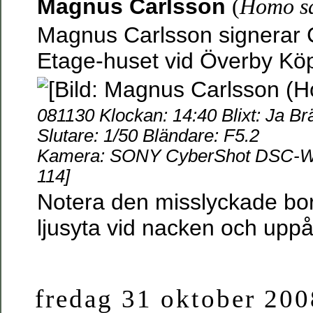
Magnus Carlsson
(
Homo s
Magnus Carlsson signerar C
Etage-huset vid Överby Kö
081130 Klockan: 14:40 Blixt: Ja B
Slutare: 1/50 Bländare: F5.2
Kamera: SONY CyberShot DSC-W55
114]
Notera den misslyckade bor
ljusyta vid nacken och uppå
fredag 31 oktober 200