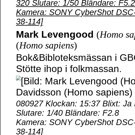
320 Slutare: 1/50 Bländare: F5.2
Kamera: SONY CyberShot DSC-W
38-114]
Mark Levengood
(
Homo sa
(
Homo sapiens
)
Bok&Bibloteksmässan i GB
Stötte ihop i folkmassan.
080927 Klockan: 15:37 Blixt: Ja
Slutare: 1/40 Bländare: F2.8
Kamera: SONY CyberShot DSC-W
38-114]