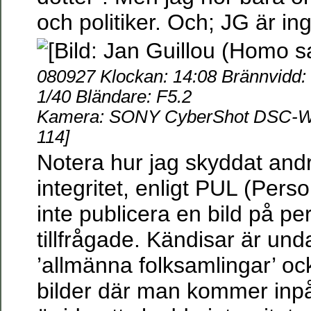
och politiker. Och; JG är 
080927 Klockan: 14:08 Brännvidd: 
1/40 Bländare: F5.2
Kamera: SONY CyberShot DSC-W55
114]
Notera hur jag skyddat and
integritet, enligt PUL (Per
inte publicera en bild på pe
tillfrågade. Kändisar är und
’allmänna folksamlingar’ o
bilder där man kommer inpå,