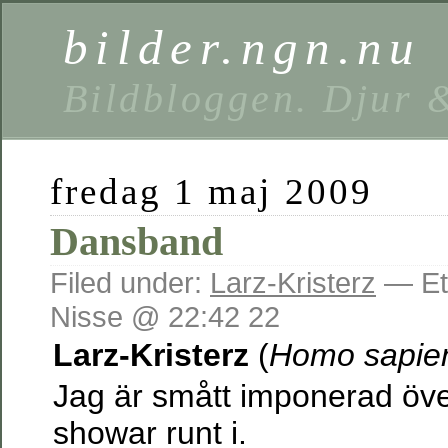
bilder.ngn.nu
Bildbloggen. Djur 
fredag 1 maj 2009
Dansband
Filed under:
Larz-Kristerz
— Eti
Nisse @ 22:42 22
Larz-Kristerz
(
Homo sapie
Jag är smått imponerad öv
showar runt i.