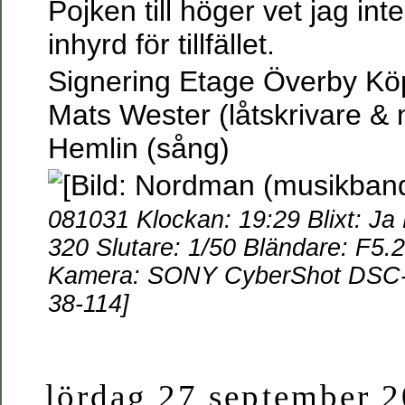
Pojken till höger vet jag in
inhyrd för tillfället.
Signering Etage Överby K
Mats Wester (låtskrivare &
Hemlin (sång)
081031 Klockan: 19:29 Blixt: Ja
320 Slutare: 1/50 Bländare: F5.2
Kamera: SONY CyberShot DSC-W
38-114]
lördag 27 september 