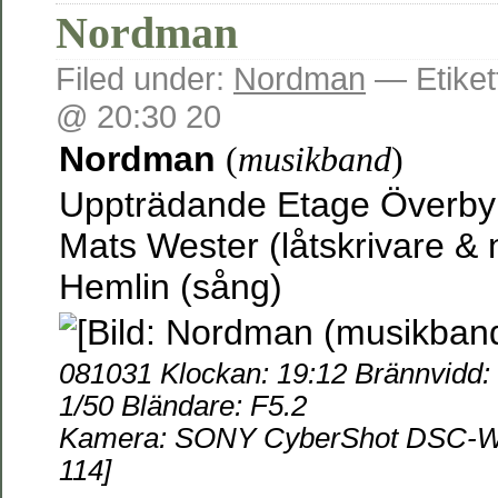
Nordman
Filed under:
Nordman
— Etiket
@ 20:30 20
Nordman
(
musikband
)
Uppträdande Etage Överby
Mats Wester (låtskrivare &
Hemlin (sång)
081031 Klockan: 19:12 Brännvidd: 
1/50 Bländare: F5.2
Kamera: SONY CyberShot DSC-W55
114]