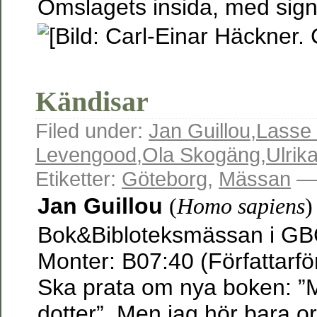
Omslagets insida, med sign
Kändisar
Filed under:
Jan Guillou
,
Lasse
Levengood
,
Ola Skogäng
,
Ulrik
Etiketter:
Göteborg
,
Mässan
— 
Jan Guillou
(
Homo sapiens
)
Bok&Bibloteksmässan i GB
Monter: B07:40 (Författarfö
Ska prata om nya boken: ”M
dotter”. Men jag hör bara or