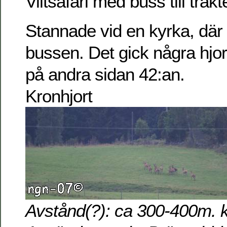
Viltsafari med buss till trak
Stannade vid en kyrka, där f
bussen. Det gick några hjort
på andra sidan 42:an.
Kronhjort
Avstånd(?): ca 300-400m. k