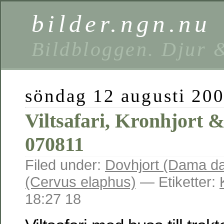
bilder.ngn.nu
Bildbloggen. Djur 
söndag 12 augusti 20
Viltsafari, Kronhjort 
070811
Filed under:
Dovhjort (Dama d
(Cervus elaphus)
— Etiketter:
18:27 18