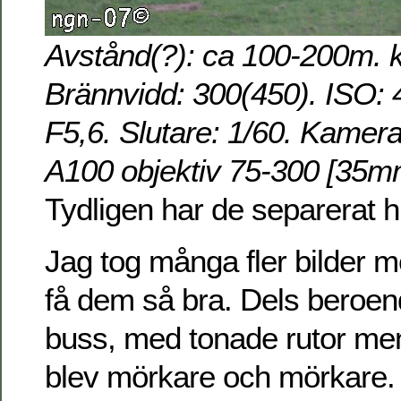
Avstånd(?): ca 100-200m. k
Brännvidd: 300(450). ISO: 
F5,6. Slutare: 1/60. Kame
A100 objektiv 75-300 [35mm
Tydligen har de separerat hi
Jag tog många fler bilder me
få dem så bra. Dels beroend
buss, med tonade rutor men
blev mörkare och mörkare.