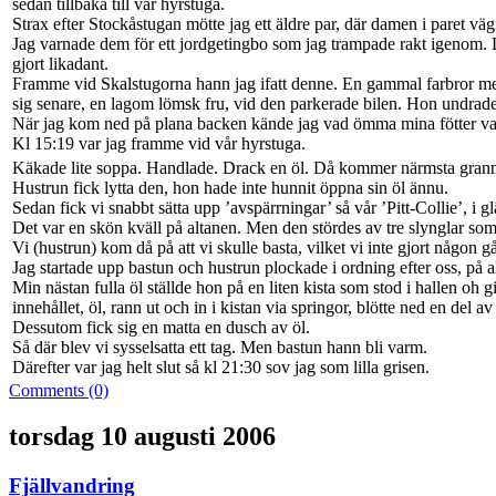
sedan tillbaka till vår hyrstuga.
Strax efter Stockåstugan mötte jag ett äldre par, där damen i paret väg
Jag varnade dem för ett jordgetingbo som jag trampade rakt igenom. 
gjort likadant.
Framme vid Skalstugorna hann jag ifatt denne. En gammal farbror med
sig senare, en lagom lömsk fru, vid den parkerade bilen. Hon undrade
När jag kom ned på plana backen kände jag vad ömma mina fötter va
Kl 15:19 var jag framme vid vår hyrstuga.
Käkade lite soppa. Handlade. Drack en öl. Då kommer närmsta grannen
Hustrun fick lytta den, hon hade inte hunnit öppna sin öl ännu.
Sedan fick vi snabbt sätta upp ’avspärrningar’ så vår ’Pitt-Collie’, i gl
Det var en skön kväll på altanen. Men den stördes av tre slynglar som r
Vi (hustrun) kom då på att vi skulle basta, vilket vi inte gjort någon
Jag startade upp bastun och hustrun plockade i ordning efter oss, på a
Min nästan fulla öl ställde hon på en liten kista som stod i hallen oh g
innehållet, öl, rann ut och in i kistan via springor, blötte ned en del av 
Dessutom fick sig en matta en dusch av öl.
Så där blev vi sysselsatta ett tag. Men bastun hann bli varm.
Därefter var jag helt slut så kl 21:30 sov jag som lilla grisen.
Comments (0)
torsdag 10 augusti 2006
Fjällvandring