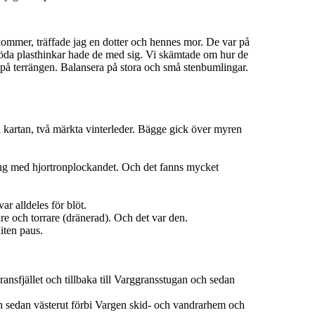
ommer, träffade jag en dotter och hennes mor. De var på
a röda plasthinkar hade de med sig. Vi skämtade om hur de
ke på terrängen. Balansera på stora och små stenbumlingar.
 på kartan, två märkta vinterleder. Bägge gick över myren
 gång med hjortronplockandet. Och det fanns mycket
ar alldeles för blöt.
re och torrare (dränerad). Och det var den.
iten paus.
ansfjället och tillbaka till Varggransstugan och sedan
 sedan västerut förbi Vargen skid- och vandrarhem och