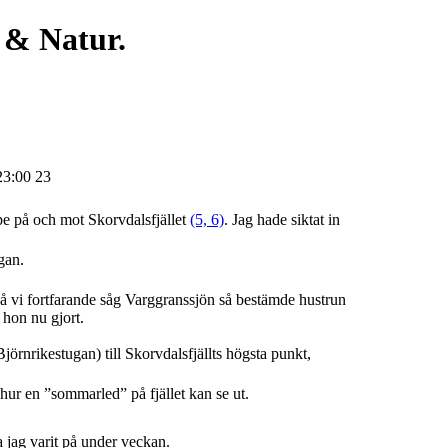
 & Natur.
3:00 23
ppe på och mot Skorvdalsfjället
(5, 6)
. Jag hade siktat in
gan.
så vi fortfarande såg Varggranssjön så bestämde hustrun
d hon nu gjort.
örnrikestugan) till Skorvdalsfjällts högsta punkt,
hur en ”sommarled” på fjället kan se ut.
a jag varit på under veckan.