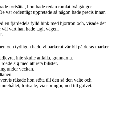
rade fortsätta, hon hade redan ramlat två gånger.
De var ordentligt uppretade så någon hade precis innan
 en fjärdedels fylld hink med hjortron och, visade det
 väl vart han hade tagit vägen.
r.
 och tydligen hade vi parkerat vår bil på deras marker.
ädjeyra, inte skulle anfalla, grannarna.
oade sig med att reta bilister.
 gång under veckan.
ltanen.
ivetvis råkade hon stöta till den så den välte och
innehållet, fortsatte, via springor, ned till golvet.