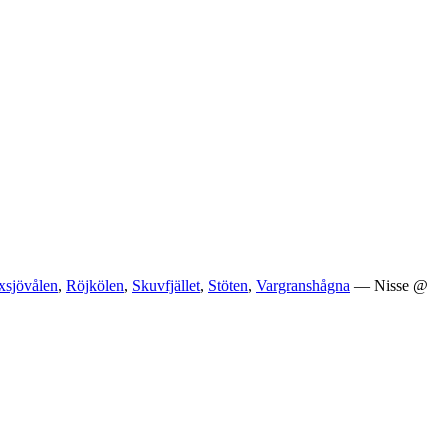
xsjövålen
,
Röjkölen
,
Skuvfjället
,
Stöten
,
Vargranshågna
— Nisse @