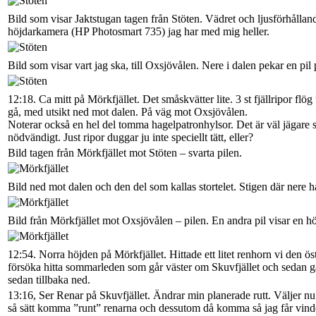
Bild som visar Jaktstugan tagen från Stöten. Vädret och ljusförhållan
höjdarkamera (HP Photosmart 735) jag har med mig heller.
Bild som visar vart jag ska, till Oxsjövålen. Nere i dalen pekar en pil
12:18. Ca mitt på Mörkfjället. Det småskvätter lite. 3 st fjällripor flö
gå, med utsikt ned mot dalen. På väg mot Oxsjövålen.
Noterar också en hel del tomma hagelpatronhylsor. Det är väl jägare s
nödvändigt. Just ripor duggar ju inte speciellt tätt, eller?
Bild tagen från Mörkfjället mot Stöten – svarta pilen.
Bild ned mot dalen och den del som kallas stortelet. Stigen där nere ha
Bild från Mörkfjället mot Oxsjövålen – pilen. En andra pil visar en hö
12:54. Norra höjden på Mörkfjället. Hittade ett litet renhorn vi den ös
försöka hitta sommarleden som går väster om Skuvfjället och sedan gå
sedan tillbaka ned.
13:16, Ser Renar på Skuvfjället. Ändrar min planerade rutt. Väljer nu
så sätt komma ”runt” renarna och dessutom då komma så jag får vin