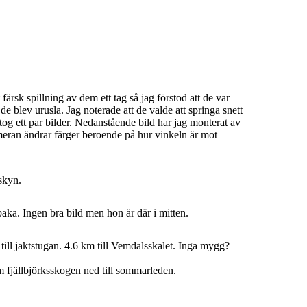
ärsk spillning av dem ett tag så jag förstod att de var
e blev urusla. Jag noterade att de valde att springa snett
tog ett par bilder. Nedanstående bild har jag monterat av
eran ändrar färger beroende på hur vinkeln är mot
 skyn.
ka. Ingen bra bild men hon är där i mitten.
 till jaktstugan. 4.6 km till Vemdalsskalet. Inga mygg?
 fjällbjörksskogen ned till sommarleden.