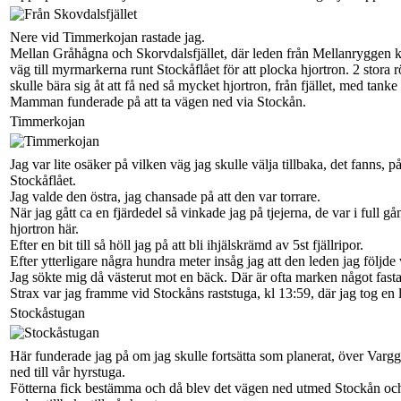
Nere vid Timmerkojan rastade jag.
Mellan Gråhågna och Skorvdalsfjället, där leden från Mellanryggen k
väg till myrmarkerna runt Stockåflået för att plocka hjortron. 2 stor
skulle bära sig åt att få ned så mycket hjortron, från fjället, med tan
Mamman funderade på att ta vägen ned via Stockån.
Timmerkojan
Jag var lite osäker på vilken väg jag skulle välja tillbaka, det fanns,
Stockåflået.
Jag valde den östra, jag chansade på att den var torrare.
När jag gått ca en fjärdedel så vinkade jag på tjejerna, de var i full
hjortron här.
Efter en bit till så höll jag på att bli ihjälskrämd av 5st fjällripor.
Efter ytterligare några hundra meter insåg jag att den leden jag följde v
Jag sökte mig då västerut mot en bäck. Där är ofta marken något fasta
Strax var jag framme vid Stockåns raststuga, kl 13:59, där jag tog en l
Stockåstugan
Här funderade jag på om jag skulle fortsätta som planerat, över Varggr
ned till vår hyrstuga.
Fötterna fick bestämma och då blev det vägen ned utmed Stockån och