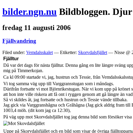
bilder.ngn.nu
Bildbloggen. Djur
fredag 11 augusti 2006
Fjällvandring
Filed under:
Vemdalsskalet
— Etiketter:
Skorvdalsfjället
— Nisse @ 2
Fjälltur
Då var det dags för nästa fjälltur. Denna gång en lite längre sväng u
mig på Timmerkojan.
Ca kl 09:00 startade vi, jag, hustrun och Tessie, från Vemdalsskalsstu
Vi tog samma väg upp till Varggransstugan som i måndags.
Därifrån fortsatte vi mot Björnrikestugan. När vi kom upp på krönet 
att hon inte ville riskera att få ont i ryggen genom att gå längre än va
Så vi skildes åt, jag fortsatte och hustrun och Tessie vände tillbaka.
Jag gick via Varggranshågna och Gråhågna (Jag gick aldrig fram till Bj
1003,4 möh. (dit kom jag ca 12:30),
På väg upp mot Skorvdalsfjället tog jag denna bild som försöker visa 
Uppe på Skorvdalsfjället och en bild som visar de övriga fjälltopparn