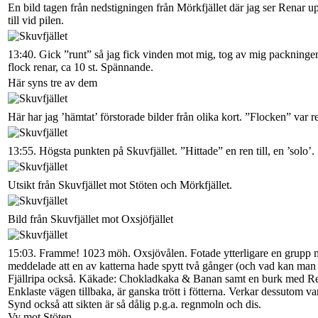
En bild tagen från nedstigningen från Mörkfjället där jag ser Renar up
till vid pilen.
13:40. Gick ”runt” så jag fick vinden mot mig, tog av mig packningen
flock renar, ca 10 st. Spännande.
Här syns tre av dem
Här har jag ’hämtat’ förstorade bilder från olika kort. ”Flocken” var re
13:55. Högsta punkten på Skuvfjället. ”Hittade” en ren till, en ’solo’.
Utsikt från Skuvfjället mot Stöten och Mörkfjället.
Bild från Skuvfjället mot Oxsjöfjället
15:03. Framme! 1023 möh. Oxsjövålen. Fotade ytterligare en grupp me
meddelade att en av katterna hade spytt två gånger (och vad kan man gö
Fjällripa också. Käkade: Chokladkaka & Banan samt en burk med R
Enklaste vägen tillbaka, är ganska trött i fötterna. Verkar dessutom va
Synd också att sikten är så dålig p.g.a. regnmoln och dis.
Vy mot Stöten.