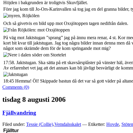
Höjden i bakgrunden är troligtvis Skuvfjället.
Före jag kom till Jo-Ors-Karinvallen så tog jag en del granna bilder,
Och så givetvis en bild upp mot Oxsjötoppen tagen nedifrån dalen.
På väg mot Jaktstugan ”sprang” jag på ännu mera renar, 4 st. Kor med 
kort bit kvar till jaktstugan. Jag tog några bilder innan denna men då
något som skrämde dem för de kom springande mot mig?
17:58. Jaktstugan. Ska sätta på ett skavsårsplåster på vänster häl, även
Av erfarenhet vet jag att det annars kan bli jävligt besvärligt de ko
18:45 Hemma! Öl! Skippade bastun då det var så gott väder på altane
Comments (0)
tisdag 8 augusti 2006
Fjällvandring
Filed under:
Tessie (Collie)
,
Vemdalsskalet
— Etiketter:
Hovde
,
Stöte
Fjälltur