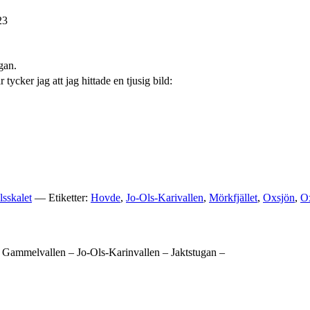
23
gan.
ycker jag att jag hittade en tjusig bild:
sskalet
— Etiketter:
Hovde
,
Jo-Ols-Karivallen
,
Mörkfjället
,
Oxsjön
,
O
n Gammelvallen – Jo-Ols-Karinvallen – Jaktstugan –