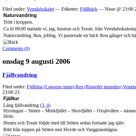
Filed under:
Vemdalsskalet
— Etiketter:
Fjällbäck
— Nisse @ 23:00 
Naturvandring
Trött i kroppen.
Ca kl 09:00 startade vi, jag, hustrun och Tessie, från Vemdalsskalsstu
Naturvandring 3km, jobbig. Vi passerade en bäck flera gånger och här t
Comments (0)
onsdag 9 augusti 2006
Fjällvandring
Filed under:
Fjällripa (Lagopus muta)
,
Ren (Rangifer tarandus)
,
Vemdal
23:00 23
Fjälltur
Lång fjällvandring
(3, 4)
Hyrstugan – Stöten – Mörkfjället – Skuvfjället – Oxsjövålen – nästa
Hem.
Hustru och Tessie följde med till Stöten sedan fortsatte jag själv.
Bild från toppen på Stöten mot Hovde och Varggranshågna.