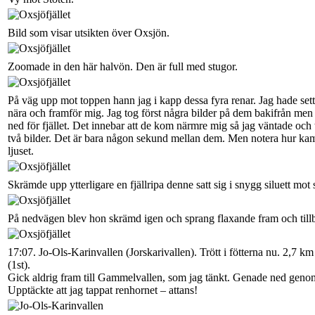
Bild som visar utsikten över Oxsjön.
Zoomade in den här halvön. Den är full med stugor.
På väg upp mot toppen hann jag i kapp dessa fyra renar. Jag hade sett f
nära och framför mig. Jag tog först några bilder på dem bakifrån men d
ned för fjället. Det innebar att de kom närmre mig så jag väntade och 
två bilder. Det är bara någon sekund mellan dem. Men notera hur kam
ljuset.
Skrämde upp ytterligare en fjällripa denne satt sig i snygg siluett mot
På nedvägen blev hon skrämd igen och sprang flaxande fram och tillba
17:07. Jo-Ols-Karinvallen (Jorskarivallen). Trött i fötterna nu. 2,7 km
(1st).
Gick aldrig fram till Gammelvallen, som jag tänkt. Genade ned genom
Upptäckte att jag tappat renhornet – attans!