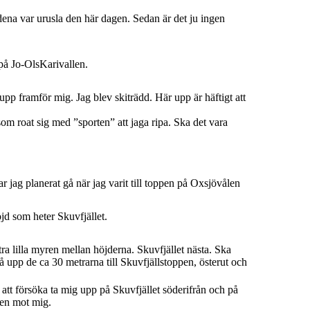
dena var urusla den här dagen. Sedan är det ju ingen
 på Jo-OlsKarivallen.
g upp framför mig. Jag blev skiträdd. Här upp är häftigt att
om roat sig med ”sporten” att jaga ripa. Ska det vara
r jag planerat gå när jag varit till toppen på Oxsjövålen
jd som heter Skuvfjället.
tra lilla myren mellan höjderna. Skuvfjället nästa. Ska
 upp de ca 30 metrarna till Skuvfjällstoppen, österut och
 att försöka ta mig upp på Skuvfjället söderifrån och på
den mot mig.