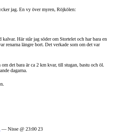
 tycker jag. En vy över myren, Röjkölen:
kalvar. Här står jag söder om Stortelet och har bara en
 var renarna längre bort. Det verkade som om det var
 om det bara är ca 2 km kvar, till stugan, bastu och öl.
mmande dagarna.
n.
n
— Nisse @ 23:00 23