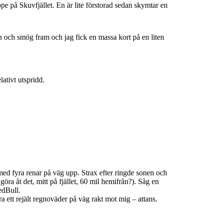
pe på Skuvfjället. En är lite förstorad sedan skymtar en
 och smög fram och jag fick en massa kort på en liten
lativt utspridd.
d fyra renar på väg upp. Strax efter ringde sonen och
ra åt det, mitt på fjället, 60 mil hemifrån?). Såg en
edBull.
ra ett rejält regnoväder på väg rakt mot mig – attans.