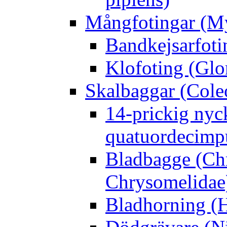
Mångfotingar (M
Bandkejsarfoti
Klofoting (Glo
Skalbaggar (Cole
14-prickig nyc
quatuordecimp
Bladbagge (Ch
Chrysomelidae
Bladhorning (H