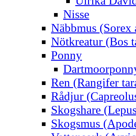
Ulrika Davi
Nisse
Näbbmus (Sorex 
Nötkreatur (Bos t
Ponny
Dartmoorponn
Ren (Rangifer ta
Rådjur (Capreolu
Skogshare (Lepus
Skogsmus (Apode