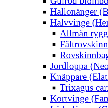
Gulröd blomboc
Hallonänger (B
Halvvinge (He
Allmän rygg
Fältrovskin
Rovskinnbag
Jordloppa (Neo
Knäppare (Elat
Trixagus cari
Kortvinge (Fam