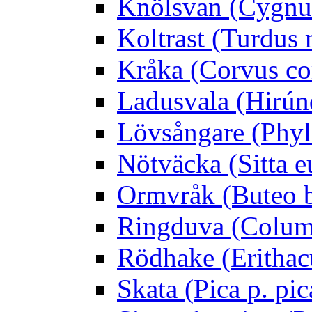
Knölsvan (Cygnus
Koltrast (Turdus 
Kråka (Corvus co
Ladusvala (Hirúnd
Lövsångare (Phyl
Nötväcka (Sitta e
Ormvråk (Buteo 
Ringduva (Colum
Rödhake (Erithac
Skata (Pica p. pic