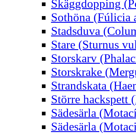
Skäggdopping (Po
Sothöna (Fúlicia a
Stadsduva (Colu
Stare (Sturnus vu
Storskarv (Phalac
Storskrake (Merg
Strandskata (Hae
Större hackspett
Sädesärla (Motacíl
Sädesärla (Motacil