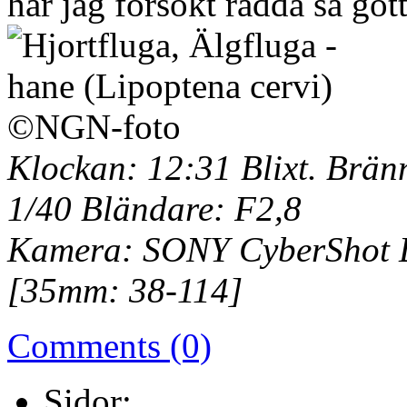
har jag försökt rädda så gott
Klockan: 12:31 Blixt. Brän
1/40 Bländare: F2,8
Kamera: SONY CyberShot D
[35mm: 38-114]
Comments (0)
Sidor: