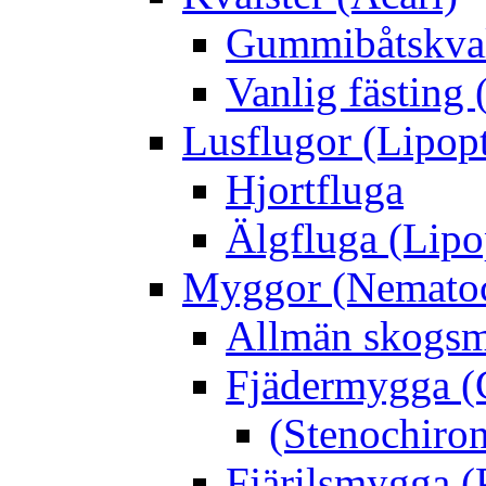
Gummibåtskval
Vanlig fästing 
Lusflugor (Lipop
Hjortfluga
Älgfluga (Lipo
Myggor (Nematoc
Allmän skogs
Fjädermygga (
(Stenochiro
Fjärilsmygga (