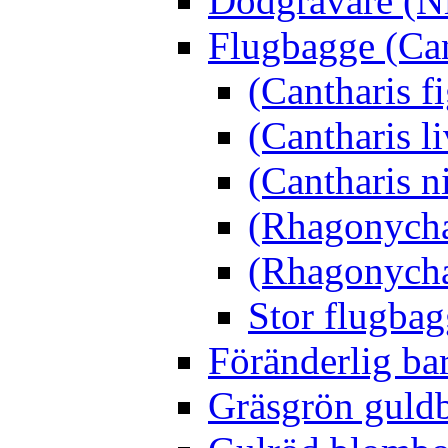
Dödgrävare (Ni
Flugbagge (Can
(Cantharis f
(Cantharis li
(Cantharis n
(Rhagonycha
(Rhagonycha
Stor flugbag
Föränderlig ba
Gräsgrön guldb