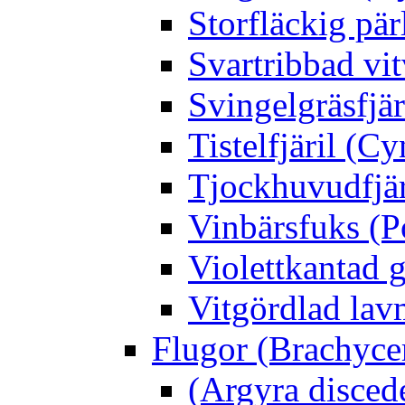
Storfläckig pär
Svartribbad vit
Svingelgräsfjä
Tistelfjäril (Cy
Tjockhuvudfjär
Vinbärsfuks (P
Violettkantad 
Vitgördlad lavm
Flugor (Brachyce
(Argyra disced