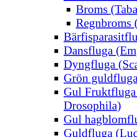
Broms (Taba
Regnbroms (
Bärfisparasit
Dansfluga (Emp
Dyngfluga (Sca
Grön guldfluga 
Gul Fruktfluga
Drosophila)
Gul hagblomflu
Guldfluga (Luci