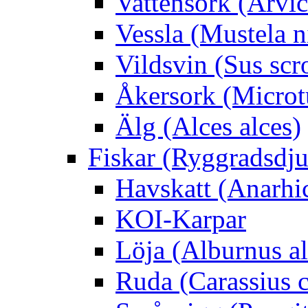
Vattensork (Arvico
Vessla (Mustela n
Vildsvin (Sus scr
Åkersork (Microtu
Älg (Alces alces)
Fiskar (Ryggradsdju
Havskatt (Anarhi
KOI-Karpar
Löja (Alburnus a
Ruda (Carassius c