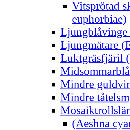
Vitsprötad 
euphorbiae)
Ljungblåvinge 
Ljungmätare (E
Luktgräsfjäril
Midsommarblåvi
Mindre guldvin
Mindre tåtelsm
Mosaiktrollslä
(Aeshna cya