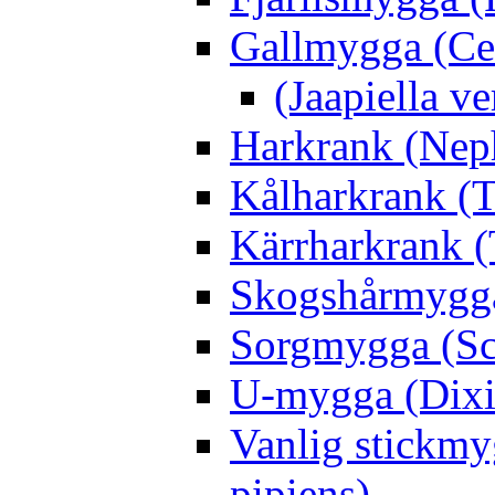
Gallmygga (Ce
(Jaapiella v
Harkrank (Nep
Kålharkrank (T
Kärrharkrank (
Skogshårmygga 
Sorgmygga (Sc
U-mygga (Dixi
Vanlig stickmy
pipiens)