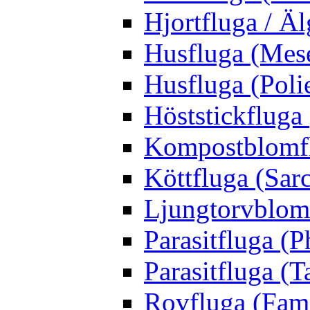
Hjortfluga / Ä
Husfluga (Mes
Husfluga (Polie
Höststickfluga
Kompostblomflu
Köttfluga (Sar
Ljungtorvblomf
Parasitfluga (P
Parasitfluga (T
Rovfluga (Fami