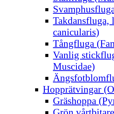
Svamphusfluga
Takdansfluga, 
canicularis)
Tångfluga (Fam
Vanlig stickflu
Muscidae)
Ängsfotblomflu
Hopprätvingar (O
Gräshoppa (Py
Grön vårtbitare