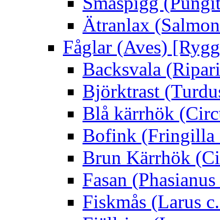
Småspigg (Pungit
Ätranlax (Salmon 
Fåglar (Aves) [Rygg
Backsvala (Ripari
Björktrast (Turdus
Blå kärrhök (Circ
Bofink (Fringilla
Brun Kärrhök (Ci
Fasan (Phasianus 
Fiskmås (Larus c.