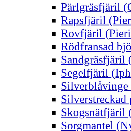
Pärlgräsfjäril
Rapsfjäril (Pier
Rovfjäril (Pier
Rödfransad bjö
Sandgräsfjäril
Segelfjäril (Iph
Silverblåving
Silverstreckad 
Skogsnätfjäril 
Sorgmantel (Ny