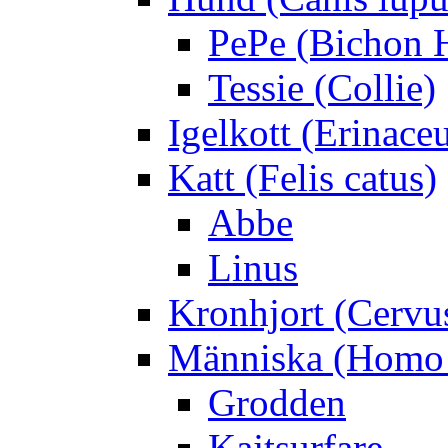
PePe (Bichon 
Tessie (Collie)
Igelkott (Erinace
Katt (Felis catus)
Abbe
Linus
Kronhjort (Cervu
Människa (Homo 
Grodden
Kajtsurfare