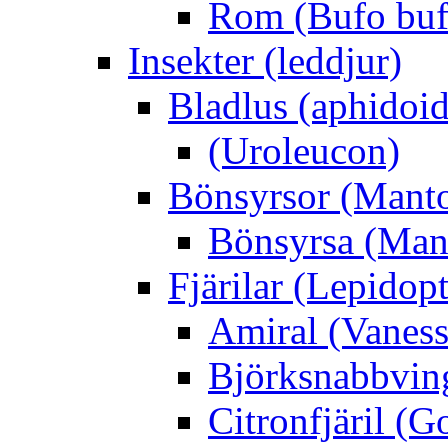
Rom (Bufo buf
Insekter (leddjur)
Bladlus (aphidoid
(Uroleucon)
Bönsyrsor (Mant
Bönsyrsa (Mant
Fjärilar (Lepidopt
Amiral (Vaness
Björksnabbving
Citronfjäril (