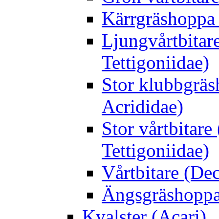
Kärrgräshoppa 
Ljungvårtbitar
Tettigoniidae)
Stor klubbgrä
Acrididae)
Stor vårtbitare
Tettigoniidae)
Vårtbitare (Dec
Ängsgräshoppa
Kvalster (Acari)