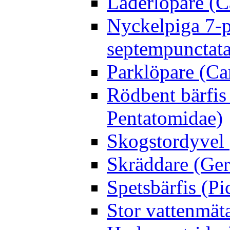
Läderlöpare (C
Nyckelpiga 7-p
septempunctata
Parklöpare (Ca
Rödbent bärfis
Pentatomidae)
Skogstordyvel 
Skräddare (Gerr
Spetsbärfis (P
Stor vattenmät