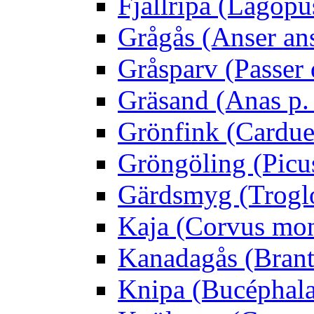
Fjällripa (Lagopu
Grågås (Anser an
Gråsparv (Passer
Gräsand (Anas p.
Grönfink (Carduel
Gröngöling (Picus
Gärdsmyg (Troglo
Kaja (Corvus mo
Kanadagås (Brant
Knipa (Bucéphala 