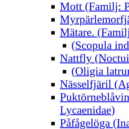
Mott (Familj: P
Myrpärlemorfjär
Mätare. (Famil
(Scopula ind
Nattfly (Noctu
(Oligia latru
Nässelfjäril (Ag
Puktörneblåvi
Lycaenidae)
Påfågelöga (Ina