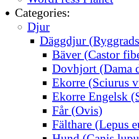
Categories:
Djur
Däggdjur (Ryggrads
Bäver (Castor fib
Dovhjort (Dama 
Ekorre (Sciurus v
Ekorre Engelsk (S
Får (Ovis)
Fälthare (Lepus 
Hund (Canis lupus