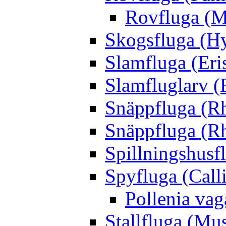
Rovfluga (M
Skogsfluga (Hy
Slamfluga (Eris
Slamfluglarv (E
Snäppfluga (R
Snäppfluga (R
Spillningshusfl
Spyfluga (Call
Pollenia va
Stallfluga (Mus