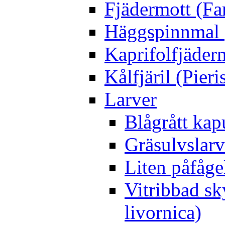
Fjädermott (Fa
Häggspinnmal 
Kaprifolfjäder
Kålfjäril (Pieri
Larver
Blågrått kap
Gräsulvslarv
Liten påfåge
Vitribbad sk
livornica)