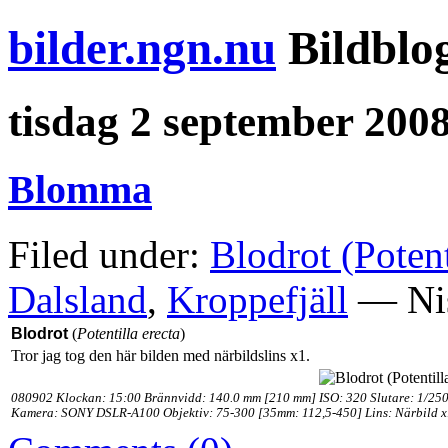
bilder.ngn.nu
Bildblo
tisdag 2 september 200
Blomma
Filed under:
Blodrot (Potent
Dalsland
,
Kroppefjäll
— Nis
Blodrot
(
Potentilla erecta
)
Tror jag tog den här bilden med närbildslins x1.
080902 Klockan: 15:00 Brännvidd: 140.0 mm [210 mm] ISO: 320 Slutare: 1/250
Kamera: SONY DSLR-A100 Objektiv: 75-300 [35mm: 112,5-450] Lins: Närbild 