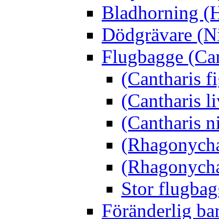
Bladhorning (H
Dödgrävare (Ni
Flugbagge (Can
(Cantharis f
(Cantharis li
(Cantharis n
(Rhagonycha
(Rhagonycha
Stor flugbag
Föränderlig ba