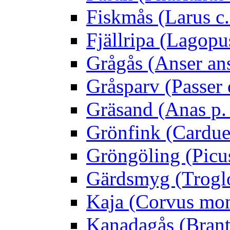
Fiskmås (Larus c.
Fjällripa (Lagopu
Grågås (Anser an
Gråsparv (Passer
Gräsand (Anas p.
Grönfink (Carduel
Gröngöling (Picus
Gärdsmyg (Troglo
Kaja (Corvus mo
Kanadagås (Brant