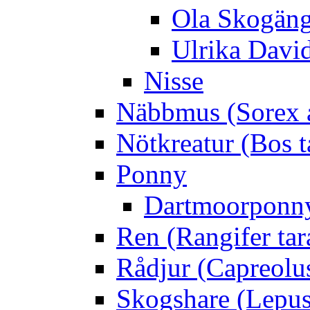
Ola Skogän
Ulrika Davi
Nisse
Näbbmus (Sorex 
Nötkreatur (Bos t
Ponny
Dartmoorponn
Ren (Rangifer ta
Rådjur (Capreolu
Skogshare (Lepus