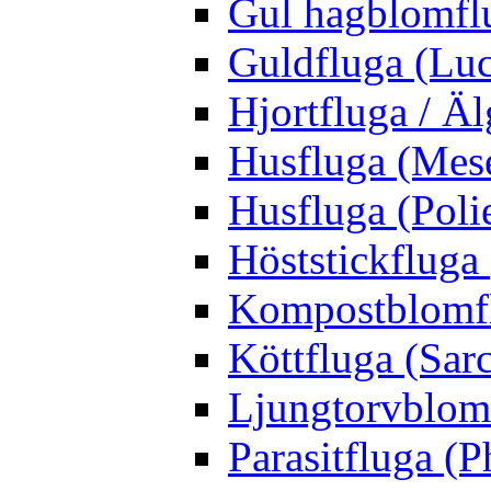
Gul hagblomflu
Guldfluga (Luci
Hjortfluga / Ä
Husfluga (Mes
Husfluga (Polie
Höststickfluga
Kompostblomflu
Köttfluga (Sar
Ljungtorvblomf
Parasitfluga (P