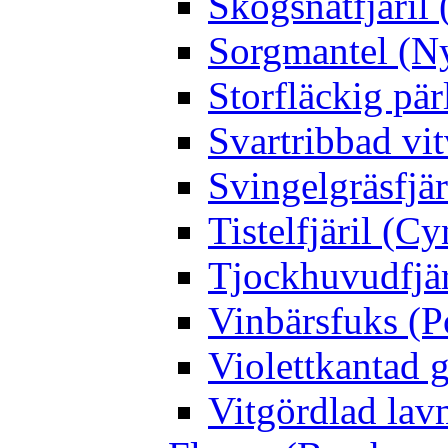
Skogsnätfjäril 
Sorgmantel (Ny
Storfläckig pär
Svartribbad vit
Svingelgräsfjä
Tistelfjäril (Cy
Tjockhuvudfjär
Vinbärsfuks (P
Violettkantad 
Vitgördlad lavm