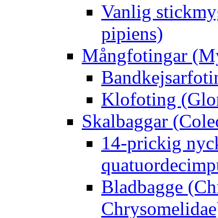
Vanlig stickmy
pipiens)
Mångfotingar (M
Bandkejsarfoti
Klofoting (Glo
Skalbaggar (Cole
14-prickig nyc
quatuordecimp
Bladbagge (Ch
Chrysomelidae