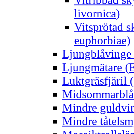
livornica)
Vitsprötad 
euphorbiae)
Ljungblåvinge 
Ljungmätare (E
Luktgräsfjäril
Midsommarblåvi
Mindre guldvin
Mindre tåtelsm