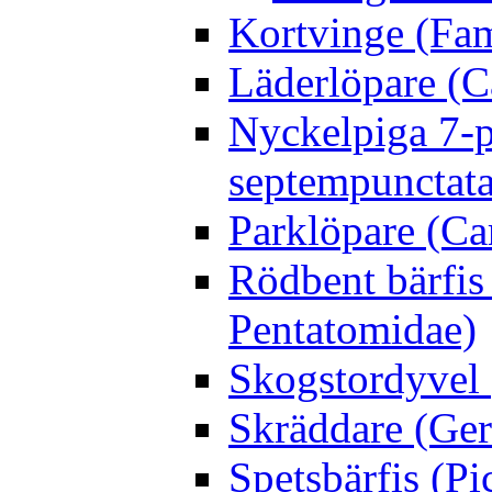
Kortvinge (Fam
Läderlöpare (C
Nyckelpiga 7-p
septempunctata
Parklöpare (Ca
Rödbent bärfis
Pentatomidae)
Skogstordyvel 
Skräddare (Gerr
Spetsbärfis (P