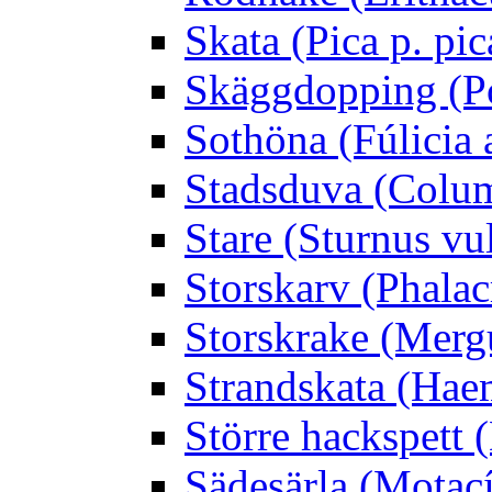
Skata (Pica p. pic
Skäggdopping (Po
Sothöna (Fúlicia a
Stadsduva (Colu
Stare (Sturnus vu
Storskarv (Phalac
Storskrake (Merg
Strandskata (Hae
Större hackspett
Sädesärla (Motacíl