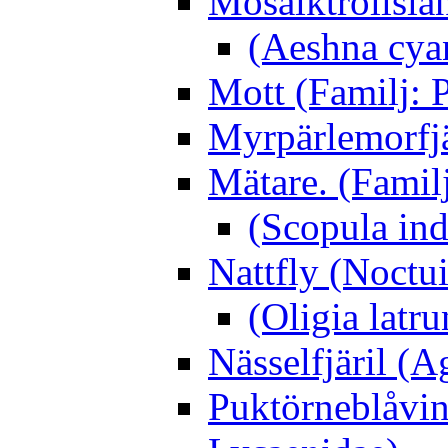
Mosaiktrollslä
(Aeshna cya
Mott (Familj: P
Myrpärlemorfjär
Mätare. (Famil
(Scopula ind
Nattfly (Noctu
(Oligia latru
Nässelfjäril (Ag
Puktörneblåvi