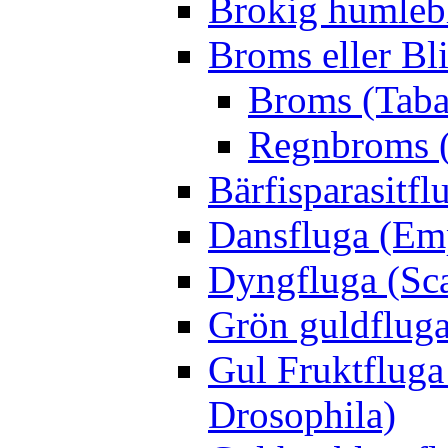
Brokig humleb
Broms eller Bl
Broms (Taba
Regnbroms (
Bärfisparasit
Dansfluga (Emp
Dyngfluga (Sca
Grön guldfluga 
Gul Fruktfluga
Drosophila)