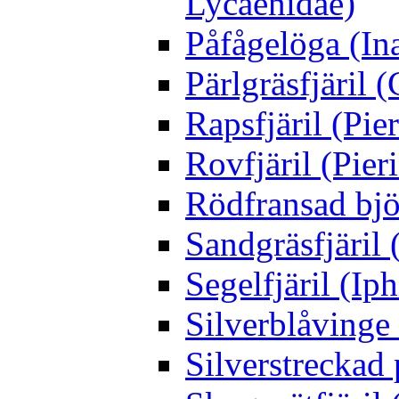
Lycaenidae)
Påfågelöga (Ina
Pärlgräsfjäril
Rapsfjäril (Pier
Rovfjäril (Pier
Rödfransad bjö
Sandgräsfjäril
Segelfjäril (Iph
Silverblåving
Silverstreckad 