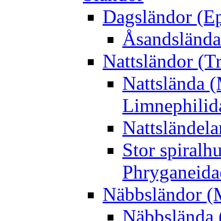
Dagsländor (E
Åsandslända
Nattsländor (T
Nattslända 
Limnephilid
Nattsländela
Stor spiralh
Phryganeida
Näbbsländor (
Näbbslända 