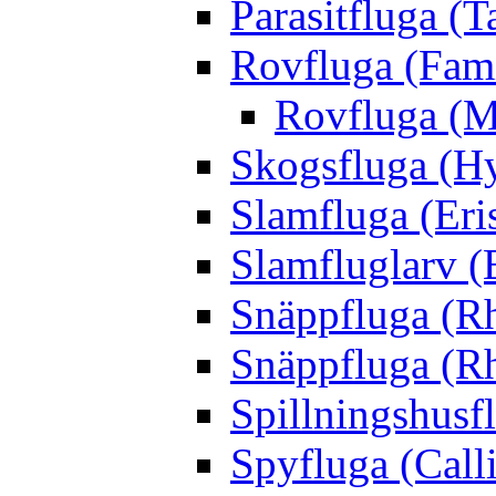
Parasitfluga (T
Rovfluga (Fami
Rovfluga (M
Skogsfluga (Hy
Slamfluga (Eris
Slamfluglarv (E
Snäppfluga (R
Snäppfluga (R
Spillningshusfl
Spyfluga (Call