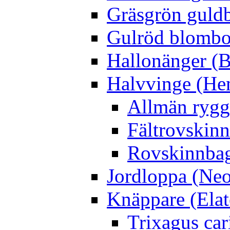
Gräsgrön guldb
Gulröd blomboc
Hallonänger (B
Halvvinge (He
Allmän rygg
Fältrovskin
Rovskinnbag
Jordloppa (Neo
Knäppare (Elat
Trixagus cari