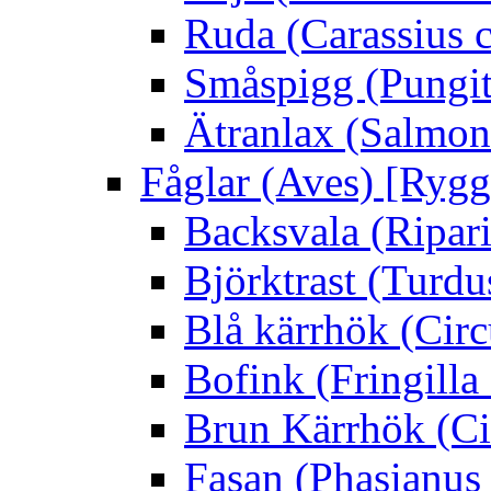
Ruda (Carassius c
Småspigg (Pungit
Ätranlax (Salmon 
Fåglar (Aves) [Rygg
Backsvala (Ripari
Björktrast (Turdus
Blå kärrhök (Circ
Bofink (Fringilla
Brun Kärrhök (Ci
Fasan (Phasianus 