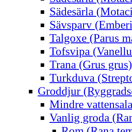
Sädesärla (Motacil
Sävsparv (Emberi
Talgoxe (Parus m
Tofsvipa (Vanellu
Trana (Grus grus)
Turkduva (Strept
Groddjur (Ryggrads
Mindre vattensala
Vanlig groda (Ra
Rom (Rana tem