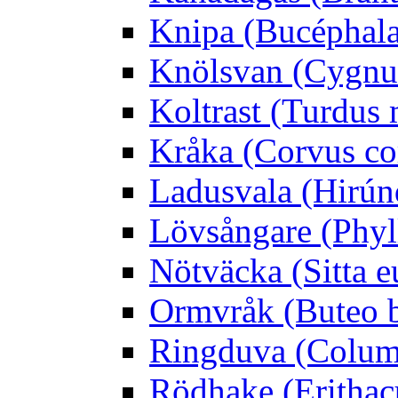
Knipa (Bucéphala 
Knölsvan (Cygnus
Koltrast (Turdus 
Kråka (Corvus co
Ladusvala (Hirúnd
Lövsångare (Phyl
Nötväcka (Sitta e
Ormvråk (Buteo 
Ringduva (Colum
Rödhake (Erithac