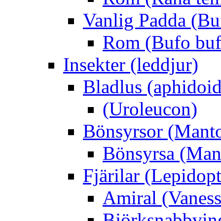
Vanlig Padda (Bu
Rom (Bufo buf
Insekter (leddjur)
Bladlus (aphidoid
(Uroleucon)
Bönsyrsor (Mant
Bönsyrsa (Mant
Fjärilar (Lepidopt
Amiral (Vaness
Björksnabbving