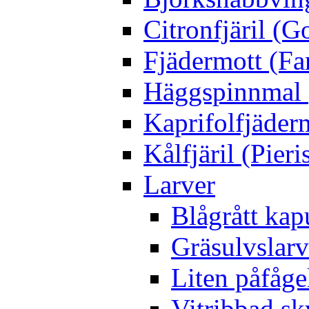
Citronfjäril (
Fjädermott (Fa
Häggspinnmal 
Kaprifolfjäder
Kålfjäril (Pieri
Larver
Blågrått kap
Gräsulvslarv
Liten påfåge
Vitribbad sk