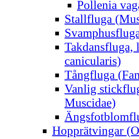
Pollenia va
Stallfluga (Mus
Svamphusfluga
Takdansfluga, 
canicularis)
Tångfluga (Fam
Vanlig stickflu
Muscidae)
Ängsfotblomflu
Hopprätvingar (O