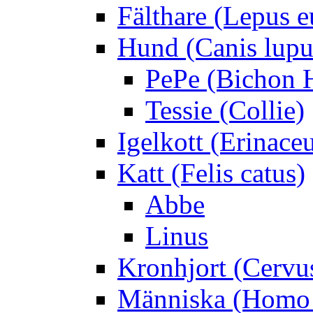
Fälthare (Lepus 
Hund (Canis lupus
PePe (Bichon 
Tessie (Collie)
Igelkott (Erinace
Katt (Felis catus)
Abbe
Linus
Kronhjort (Cervu
Människa (Homo 