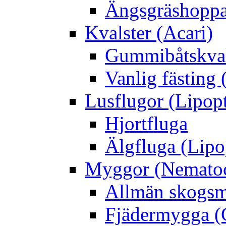
Ängsgräshoppa
Kvalster (Acari)
Gummibåtskval
Vanlig fästing 
Lusflugor (Lipop
Hjortfluga
Älgfluga (Lipo
Myggor (Nematoc
Allmän skogs
Fjädermygga (