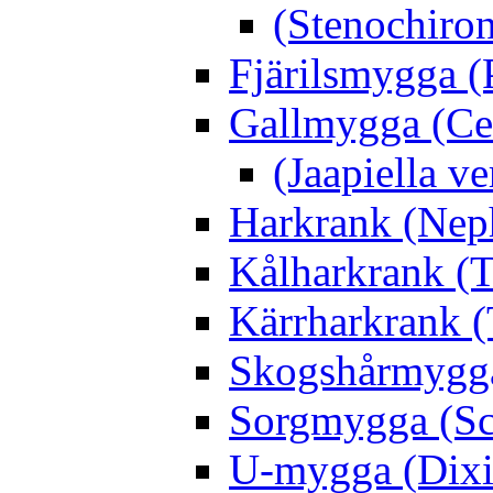
(Stenochiro
Fjärilsmygga (
Gallmygga (Ce
(Jaapiella v
Harkrank (Nep
Kålharkrank (T
Kärrharkrank (
Skogshårmygga 
Sorgmygga (Sc
U-mygga (Dixi