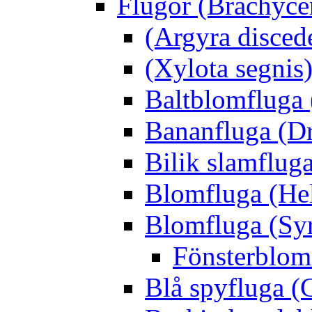
Flugor (Brachyce
(Argyra disced
(Xylota segnis
Baltblomfluga 
Bananfluga (Dr
Bilik slamfluga
Blomfluga (Hel
Blomfluga (Sy
Fönsterblomf
Blå spyfluga (