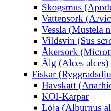
Skogsmus (Apode
Vattensork (Arvico
Vessla (Mustela n
Vildsvin (Sus scr
Åkersork (Microtu
Älg (Alces alces)
Fiskar (Ryggradsdju
Havskatt (Anarhi
KOI-Karpar
Löja (Alburnus a