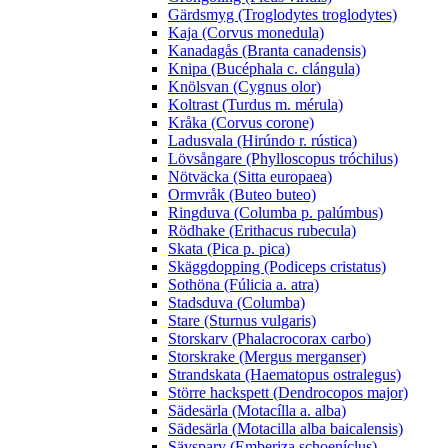
Gärdsmyg (Troglodytes troglodytes)
Kaja (Corvus monedula)
Kanadagås (Branta canadensis)
Knipa (Bucéphala c. clángula)
Knölsvan (Cygnus olor)
Koltrast (Turdus m. mérula)
Kråka (Corvus corone)
Ladusvala (Hirúndo r. rústica)
Lövsångare (Phylloscopus tróchilus)
Nötväcka (Sitta europaea)
Ormvråk (Buteo buteo)
Ringduva (Columba p. palúmbus)
Rödhake (Erithacus rubecula)
Skata (Pica p. pica)
Skäggdopping (Podiceps cristatus)
Sothöna (Fúlicia a. atra)
Stadsduva (Columba)
Stare (Sturnus vulgaris)
Storskarv (Phalacrocorax carbo)
Storskrake (Mergus merganser)
Strandskata (Haematopus ostralegus)
Större hackspett (Dendrocopos major)
Sädesärla (Motacílla a. alba)
Sädesärla (Motacilla alba baicalensis)
Sävsparv (Emberiza schoeníclus)