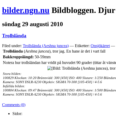
bilder.ngn.nu
Bildbloggen. Djur
söndag 29 augusti 2010
Trollslända
Filed under:
Trollslända (Aeshna juncea)
— Etiketter:
Onsjökärret
— N
Trollslända
(
Aeshna juncea
), tror jag. En hane är det i vart fall
Bakkroppslängd
:
50-59mm
Notera hur trollsländan har vridit på huvudet 90 grader (tittar åt vänster
Stora bilden:
100829
Klockan: 10:20 Brännvidd: 300
[450] ISO: 400 Slutare: 1/250 Bländar
Kamera:
SONY DSLR-A230 Objektiv: SIGMA 70-300 [105-450] / 4-5.6
Infällda bilden:
100804
Klockan: 09:47 Brännvidd: 300
[450] ISO: 400 Slutare: 1/500 Bländar
Kamera:
SONY DSLR-A230 Objektiv: SIGMA 70-300 [105-450] / 4-5.6
Comments (0)
Sidor: