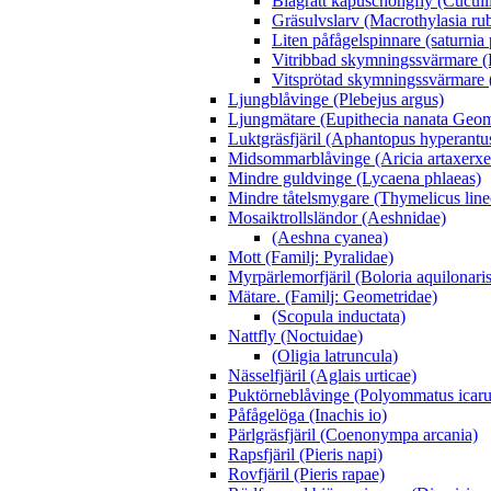
Blågrått kapuschongfly (Cuculli
Gräsulvslarv (Macrothylasia rub
Liten påfågelspinnare (saturnia
Vitribbad skymningssvärmare (H
Vitsprötad skymningssvärmare 
Ljungblåvinge (Plebejus argus)
Ljungmätare (Eupithecia nanata Geom
Luktgräsfjäril (Aphantopus hyperantu
Midsommarblåvinge (Aricia artaxerxe
Mindre guldvinge (Lycaena phlaeas)
Mindre tåtelsmygare (Thymelicus line
Mosaiktrollsländor (Aeshnidae)
(Aeshna cyanea)
Mott (Familj: Pyralidae)
Myrpärlemorfjäril (Boloria aquilonaris
Mätare. (Familj: Geometridae)
(Scopula inductata)
Nattfly (Noctuidae)
(Oligia latruncula)
Nässelfjäril (Aglais urticae)
Puktörneblåvinge (Polyommatus icaru
Påfågelöga (Inachis io)
Pärlgräsfjäril (Coenonympa arcania)
Rapsfjäril (Pieris napi)
Rovfjäril (Pieris rapae)