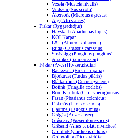
Vessla (Mustela nivalis)
Vildsvin (Sus scrofa)
Åkersork (Microtus agrestis)
Älg (Alces alces)
Fiskar (Ryggradsdjur)
Havskatt (Anarhichas lupus)
KOI-Karpar
Löja (Alburnus alburnus)
Ruda (Carassius carassius)
Småspigg (Pungitius pungitius)
Ätranlax (Salmon salar)
Fåglar (Aves) [Ryggradsdjur]
Backsvala (Riparia riparia)
Björktrast (Turdus piláris)
Blå kärrhök (Circus cyaneus)
Bofink (Fringilla coelebs)
Brun Kärrhök (Circus aeruginosus)
Fasan (Phasianus colchicus)
Fiskmås (Larus c. canus)
Fjällripa (Lagopus muta)
Grågås (Anser anser)
Gråsparv (Passer domesticus)
Gräsand (Anas p. platyrhýnchos)
Grönfink (Carduelis chloris)
Gröngöling (Picus viridis)