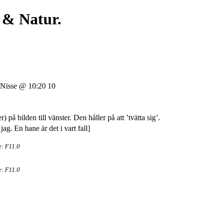
 & Natur.
isse @ 10:20 10
) på bilden till vänster. Den håller på att ’tvätta sig’.
e: F11.0
e: F11.0