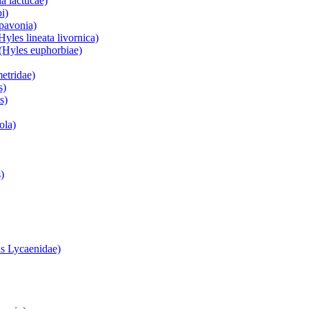
a lactucae)
i)
 pavonia)
yles lineata livornica)
(Hyles euphorbiae)
etridae)
s)
s)
ola)
)
s Lycaenidae)