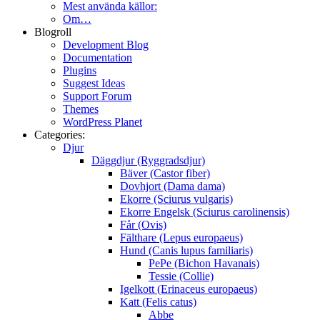
Mest använda källor:
Om…
Blogroll
Development Blog
Documentation
Plugins
Suggest Ideas
Support Forum
Themes
WordPress Planet
Categories:
Djur
Däggdjur (Ryggradsdjur)
Bäver (Castor fiber)
Dovhjort (Dama dama)
Ekorre (Sciurus vulgaris)
Ekorre Engelsk (Sciurus carolinensis)
Får (Ovis)
Fälthare (Lepus europaeus)
Hund (Canis lupus familiaris)
PePe (Bichon Havanais)
Tessie (Collie)
Igelkott (Erinaceus europaeus)
Katt (Felis catus)
Abbe