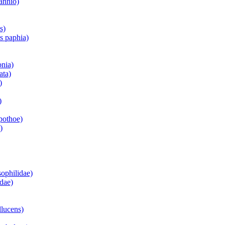
annio)
s)
is paphia)
onia)
ata)
)
)
pothoe)
)
ophilidae)
idae)
llucens)