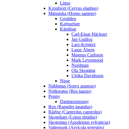
Linus
Kronhjort (Cervus elaphus)
Människa (Homo sapiens)
Grodden
Kajtsurfare
Kändisar
Carl-Einar Häckner
Jan Guillou
Larz-Kristerz
Lasse Åberg
Magnus Carlsson
Mark Levengood
Nordman
Ola Skogäng
Ulrika Davidsson
Nisse
Näbbmus (Sorex araneus)
Nötkreatur (Bos taurus)
Ponny
Dartmoorponny
Ren (Rangifer tarandus)
Rådjur (Capreolus capreolus)
Skogshare (Lepus timidus)
Skogsmus (Apodemus sylvaticus)
Vattensork (Arvicola terrestris)