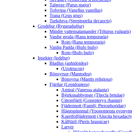
Talgoxe (Parus major)
Tofsvipa (Vanellus vanellus)
Trana (Grus grus)
Turkduva (Streptopelia decaocto)
Groddjur (Ryggradsdjur)
Mindre vattensalamander (Triturus vulgaris)
Vanlig groda (Rana temporaria)
Rom (Rana temporaria)
Vanlig Padda (Bufo bufo)
Rom (Bufo bufo)
Insekter (leddjur)
Bladlus (aphidoidea)
(Uroleucon)
Bönsyrsor (Mantodea)
Bönsyrsa (Mantis religiosa)
Fjärilar (Lepidoptera)
Amiral (Vanessa atalanta)
Björksnabbvinge (Thecla betulae)
Citronfjäril (Gonepteryx rhamni)
Fjädermott (Familj: Pterophoridae)
Häggspinnmal (Yponomeuta evonyme
Kaprifolfjädermott (Alucita hexadacty
Kålfjäril (Pieris brassicae)
Larver