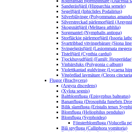
Rödfransad björnspinnare (Diacrisia s
Sandgräsfjäril (Hipparchia semele)
Segelfjäril (Iphiclides Podalirius)
Silverblåvinge (Polyommatus amandu
Silverstreckad pärlemorfjäril (Argynn
Skogsnätfjäril (Melitaea athhlia)
Sorgmantel (Nymphalis antiopa)
Storfläckig pärlemorfjäril (Issoria lath
Svartribbad vitvingebärare (Siona line
Svingelgräsfjäril (Lasiommata megera
Tistelfjäril (Cynthia cardui)
Tjockhuvudfjäril (Familj: Hesperiidae
Vinbärsfuks (Polygonia c-album)
Violettkantad guldvinge (Lycaena hip
Vitgördlad lavmätare (Cleora cinctaria
Flugor (Brachycera)
(Argyra discedens)
(Xylota segnis)
Baltblomfluga (Episyrphus balteatus)
Bananfluga (Drosophila funebris Dros
Bilik slamfluga (Eristalis tenax Syrph
Blomfluga (Heliophilus pendulus)
Blomfluga (Syrphoidea)
Fönsterblomfluga (Volucella pe
Blå spyfluga (Calliphora vomitoria)