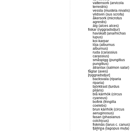
vattensork (arvicola
terrestris)
vessla (mustela nivalis)
vildsvin (sus scrofa)
åkersork (microtus
agrestis)
älg (alces alces)
fiskar (ryggradsdjur)
havskatt (anarhichas
lupus)
koi-karpar
löja (alburnus
alburnus)
ruda (carassius
carassius)
småspigg (pungitius
pungitius)
ätranlax (salmon salar)
fåglar (aves)
[ryggradsdjur]
backsvala (riparia
riparia)
björktrast (turdus
piláris)
blå kärrhök (circus
cyaneus)
bofink (fringilla
coelebs)
brun kärrhök (circus
aeruginosus)
fasan (phasianus
colchicus)
fiskmås (larus c. canus)
fjällripa (lagopus muta)