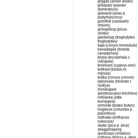
grågås (anser anser)
gråsparv (passer
domesticus)
gräsand (anas p.
platyrhýnchos)
grönfink (carduelis
chloris)
gröngöling (picus
viridis)
gärdsmyg (troglodytes
troglodytes)
kaja (corvus monedula)
kanadagås (branta
canadensis)
knipa (bucéphala c.
clángula)
knölsvan (cygnus olor)
koltrast (turdus m.
mérula)
kråka (corvus corone)
ladusvala (hirúndo r.
rústica)
lövsångare
(phylloscopus tróchilus)
nötväcka (sitta
europaea)
ormvråk (buteo buteo)
ringduva (columba p.
palúmbus)
rödhake (erithacus
rubecula)
skata (pica p. pica)
skäggdopping
(podiceps cristatus)
sothöna (fúlicia a. atra)