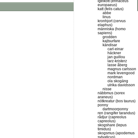
igelkott (erinaceus
europaeus)
katt (felis catus)
abbe
linus
kronhjort (cervus
elaphus)
människa (homo
sapiens)
grodden
kajtsurfare
kändisar
carl-einar
häckner
jan guillou
larz-kristerz
lasse åberg
magnus carlsson
mark levengood
nordman
ola skogäng
ulrika davidsson
nisse
näbbmus (sorex
araneus)
nötkreatur (bos taurus)
ponny
dartmoorponny
ren (rangifer tarandus)
rådjur (capreolus
capreolus)
skogshare (lepus
timidus)
skogsmus (apodemus
sylvaticus)