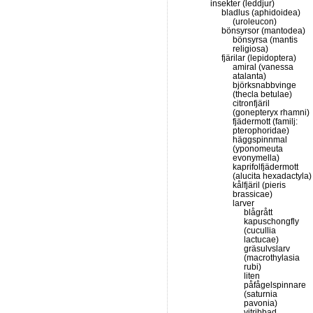
insekter (leddjur)
bladlus (aphidoidea)
(uroleucon)
bönsyrsor (mantodea)
bönsyrsa (mantis
religiosa)
fjärilar (lepidoptera)
amiral (vanessa
atalanta)
björksnabbvinge
(thecla betulae)
citronfjäril
(gonepteryx rhamni)
fjädermott (familj:
pterophoridae)
häggspinnmal
(yponomeuta
evonymella)
kaprifolfjädermott
(alucita hexadactyla)
kålfjäril (pieris
brassicae)
larver
blågrått
kapuschongfly
(cucullia
lactucae)
gräsulvslarv
(macrothylasia
rubi)
liten
påfågelspinnare
(saturnia
pavonia)
vitribbad