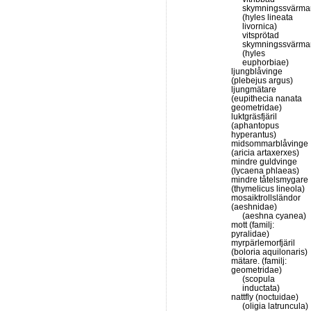
skymningssvärma
(hyles lineata
livornica)
vitsprötad
skymningssvärma
(hyles
euphorbiae)
ljungblåvinge
(plebejus argus)
ljungmätare
(eupithecia nanata
geometridae)
luktgräsfjäril
(aphantopus
hyperantus)
midsommarblåvinge
(aricia artaxerxes)
mindre guldvinge
(lycaena phlaeas)
mindre tåtelsmygare
(thymelicus lineola)
mosaiktrollsländor
(aeshnidae)
(aeshna cyanea)
mott (familj:
pyralidae)
myrpärlemorfjäril
(boloria aquilonaris)
mätare. (familj:
geometridae)
(scopula
inductata)
nattfly (noctuidae)
(oligia latruncula)