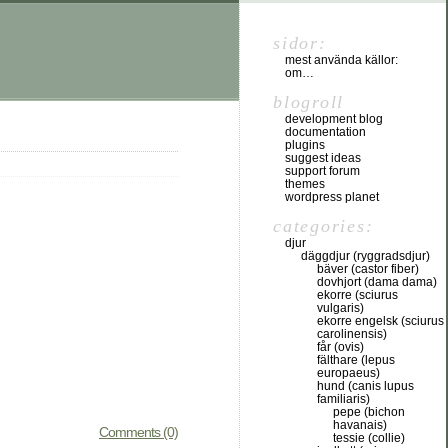
sidor:
mest använda källor:
om…
blogroll
development blog
documentation
plugins
suggest ideas
support forum
themes
wordpress planet
categories:
djur
däggdjur (ryggradsdjur)
bäver (castor fiber)
dovhjort (dama dama)
ekorre (sciurus
vulgaris)
ekorre engelsk (sciurus
carolinensis)
får (ovis)
fälthare (lepus
europaeus)
hund (canis lupus
familiaris)
pepe (bichon
havanais)
Comments (0)
tessie (collie)