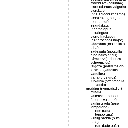
stadsduva (columba)
stare (sturnus vulgaris)
storskarv
(phalacrocorax carbo)
storskrake (mergus
merganser)
strandskata
(haematopus
ostralegus)
större hackspett
(dendrocopos major)
sädesärla (motacílla a.
alba)
sädesärla (motacilla
alba baicalensis)
sävsparv (emberiza
schoeníclus)
talgoxe (parus major)
tofsvipa (vanellus
vanellus)
trana (grus grus)
turkduva (streptopelia
decaocto)
groddjur (ryggradsdjur)
mindre
vattensalamander
(triturus vulgaris)
vanlig groda (rana
temporaria)
rom (rana
temporaria)
vanlig padda (bufo
bufo)
rom (bufo bufo)