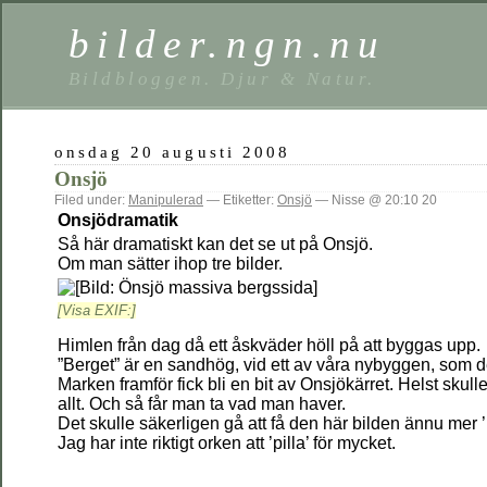
bilder.ngn.nu
Bildbloggen. Djur & Natur.
onsdag 20 augusti 2008
Onsjö
Filed under:
Manipulerad
— Etiketter:
Onsjö
— Nisse @ 20:10 20
Onsjödramatik
Så här dramatiskt kan det se ut på Onsjö.
Om man sätter ihop tre bilder.
[Visa EXIF:]
Himlen från dag då ett åskväder höll på att byggas upp.
”Berget” är en sandhög, vid ett av våra nybyggen, som d
Marken framför fick bli en bit av Onsjökärret. Helst skull
allt. Och så får man ta vad man haver.
Det skulle säkerligen gå att få den här bilden ännu mer ’n
Jag har inte riktigt orken att ’pilla’ för mycket.