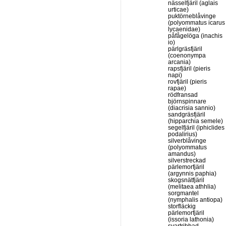
nässelfjäril (aglais
urticae)
puktörneblåvinge
(polyommatus icarus
lycaenidae)
påfågelöga (inachis
io)
pärlgräsfjäril
(coenonympa
arcania)
rapsfjäril (pieris
napi)
rovfjäril (pieris
rapae)
rödfransad
björnspinnare
(diacrisia sannio)
sandgräsfjäril
(hipparchia semele)
segelfjäril (iphiclides
podalirius)
silverblåvinge
(polyommatus
amandus)
silverstreckad
pärlemorfjäril
(argynnis paphia)
skogsnätfjäril
(melitaea athhlia)
sorgmantel
(nymphalis antiopa)
storfläckig
pärlemorfjäril
(issoria lathonia)