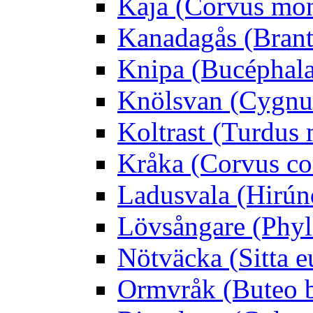
Kaja (Corvus mo
Kanadagås (Brant
Knipa (Bucéphala 
Knölsvan (Cygnus
Koltrast (Turdus 
Kråka (Corvus co
Ladusvala (Hirúnd
Lövsångare (Phyl
Nötväcka (Sitta e
Ormvråk (Buteo 