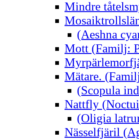
Mindre tåtelsm
Mosaiktrollslä
(Aeshna cya
Mott (Familj: P
Myrpärlemorfjär
Mätare. (Famil
(Scopula ind
Nattfly (Noctu
(Oligia latru
Nässelfjäril (Ag