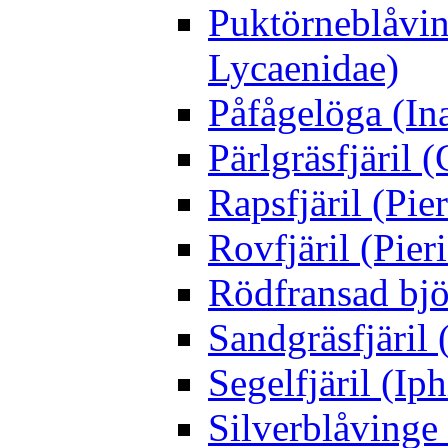
Puktörneblåvi
Lycaenidae)
Påfågelöga (Ina
Pärlgräsfjäril
Rapsfjäril (Pier
Rovfjäril (Pier
Rödfransad bjö
Sandgräsfjäril
Segelfjäril (Iph
Silverblåving