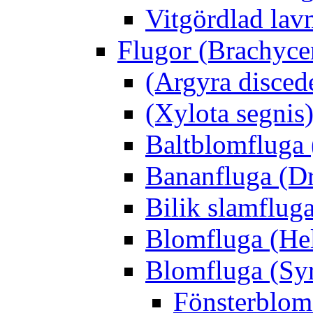
Vitgördlad lavm
Flugor (Brachyce
(Argyra disced
(Xylota segnis
Baltblomfluga 
Bananfluga (Dr
Bilik slamfluga
Blomfluga (Hel
Blomfluga (Sy
Fönsterblomf