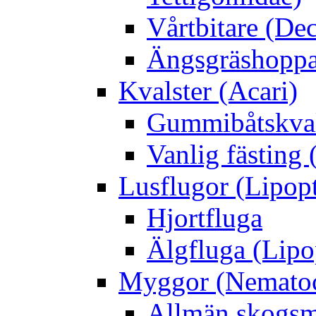
Vårtbitare (Dec
Ängsgräshoppa
Kvalster (Acari)
Gummibåtskval
Vanlig fästing 
Lusflugor (Lipop
Hjortfluga
Älgfluga (Lipo
Myggor (Nematoc
Allmän skogs