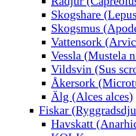
Rådjur (Capreolu
Skogshare (Lepus
Skogsmus (Apode
Vattensork (Arvico
Vessla (Mustela n
Vildsvin (Sus scr
Åkersork (Microtu
Älg (Alces alces)
Fiskar (Ryggradsdju
Havskatt (Anarhi