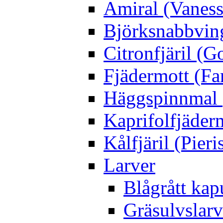
Amiral (Vaness
Björksnabbving
Citronfjäril (
Fjädermott (Fa
Häggspinnmal 
Kaprifolfjäder
Kålfjäril (Pieri
Larver
Blågrått kap
Gräsulvslarv