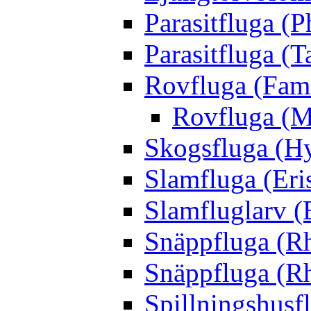
Parasitfluga (P
Parasitfluga (T
Rovfluga (Fami
Rovfluga (M
Skogsfluga (Hy
Slamfluga (Eris
Slamfluglarv (E
Snäppfluga (R
Snäppfluga (R
Spillningshusfl