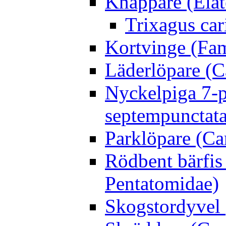
Knäppare (Elat
Trixagus cari
Kortvinge (Fam
Läderlöpare (C
Nyckelpiga 7-p
septempunctata
Parklöpare (Ca
Rödbent bärfis
Pentatomidae)
Skogstordyvel 