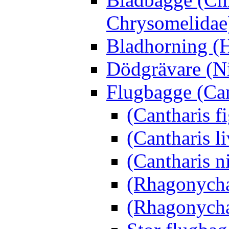
Chrysomelidae
Bladhorning (H
Dödgrävare (Ni
Flugbagge (Can
(Cantharis f
(Cantharis li
(Cantharis n
(Rhagonycha
(Rhagonycha