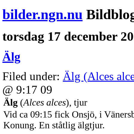
bilder.ngn.nu
Bildblo
torsdag 17 december 2
Älg
Filed under:
Älg (Alces alc
@ 9:17 09
Älg
(
Alces alces
), tjur
Vid ca 09:15 fick Onsjö, i Väner
Konung. En ståtlig älgtjur.