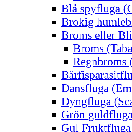
Blå spyfluga (
Brokig humleb
Broms eller Bl
Broms (Taba
Regnbroms (
Bärfisparasit
Dansfluga (Emp
Dyngfluga (Sca
Grön guldfluga 
Gul Fruktfluga