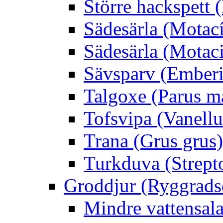
Större hackspett
Sädesärla (Motacíl
Sädesärla (Motacil
Sävsparv (Emberi
Talgoxe (Parus m
Tofsvipa (Vanellu
Trana (Grus grus)
Turkduva (Strept
Groddjur (Ryggrads
Mindre vattensala