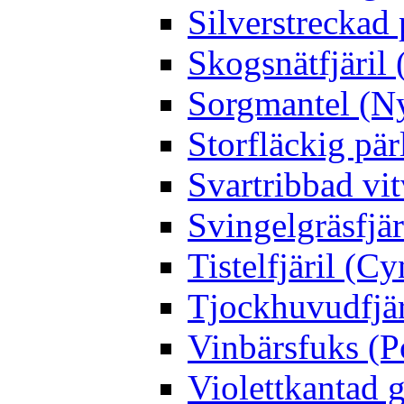
Silverstreckad 
Skogsnätfjäril 
Sorgmantel (Ny
Storfläckig pär
Svartribbad vit
Svingelgräsfjä
Tistelfjäril (Cy
Tjockhuvudfjär
Vinbärsfuks (P
Violettkantad 