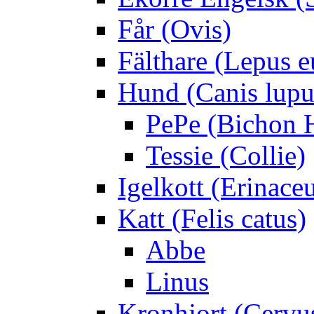
Får (Ovis)
Fälthare (Lepus 
Hund (Canis lupus
PePe (Bichon 
Tessie (Collie)
Igelkott (Erinace
Katt (Felis catus)
Abbe
Linus
Kronhjort (Cervu