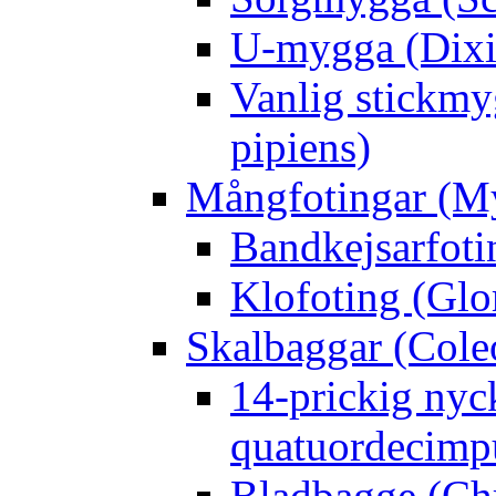
U-mygga (Dixi
Vanlig stickmy
pipiens)
Mångfotingar (M
Bandkejsarfoti
Klofoting (Glo
Skalbaggar (Cole
14-prickig nyc
quatuordecimp
Bladbagge (Ch