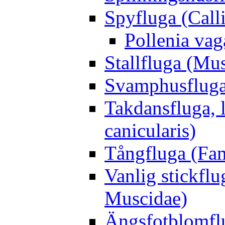
Spyfluga (Call
Pollenia va
Stallfluga (Mus
Svamphusfluga
Takdansfluga, 
canicularis)
Tångfluga (Fam
Vanlig stickflu
Muscidae)
Ängsfotblomflu