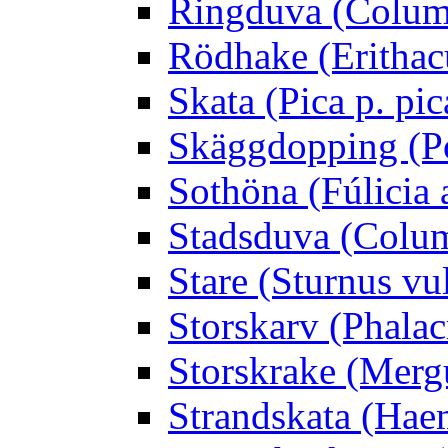
Ringduva (Colum
Rödhake (Erithac
Skata (Pica p. pic
Skäggdopping (Po
Sothöna (Fúlicia a
Stadsduva (Colu
Stare (Sturnus vu
Storskarv (Phalac
Storskrake (Merg
Strandskata (Hae