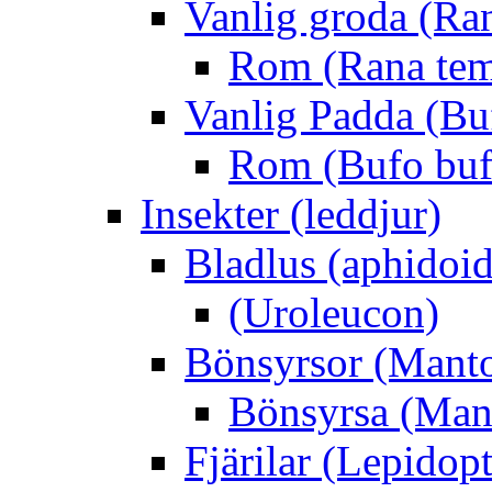
Vanlig groda (Ra
Rom (Rana tem
Vanlig Padda (Bu
Rom (Bufo buf
Insekter (leddjur)
Bladlus (aphidoid
(Uroleucon)
Bönsyrsor (Mant
Bönsyrsa (Mant
Fjärilar (Lepidopt