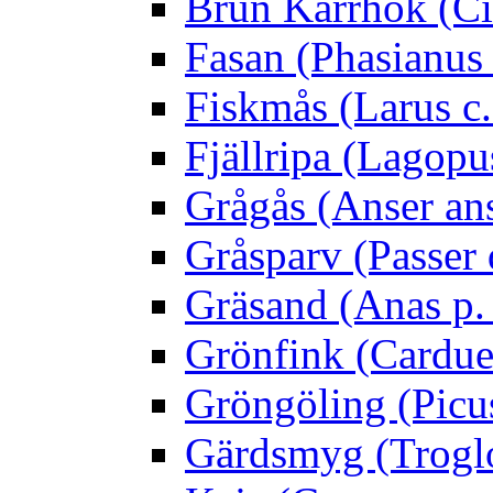
Brun Kärrhök (Ci
Fasan (Phasianus 
Fiskmås (Larus c.
Fjällripa (Lagopu
Grågås (Anser an
Gråsparv (Passer
Gräsand (Anas p.
Grönfink (Carduel
Gröngöling (Picus
Gärdsmyg (Troglo