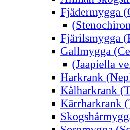
Fjädermygga (
(Stenochiro
Fjärilsmygga (
Gallmygga (Ce
(Jaapiella v
Harkrank (Nep
Kålharkrank (T
Kärrharkrank (
Skogshårmygga 
Sorgmygga (Sc