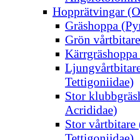
Hopprätvingar (O
Gräshoppa (Py
Grön vårtbitare
Kärrgräshoppa 
Ljungvårtbitar
Tettigoniidae)
Stor klubbgrä
Acrididae)
Stor vårtbitare
Tettigoniidae)