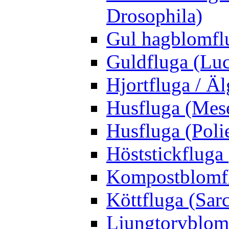
Drosophila)
Gul hagblomflu
Guldfluga (Luci
Hjortfluga / Ä
Husfluga (Mes
Husfluga (Polie
Höststickfluga
Kompostblomflu
Köttfluga (Sar
Ljungtorvblomf