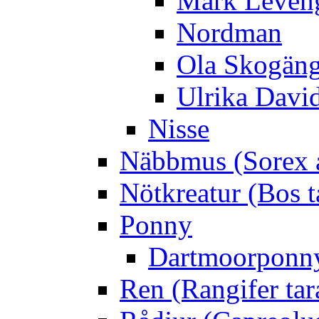
Mark Leven
Nordman
Ola Skogän
Ulrika Davi
Nisse
Näbbmus (Sorex 
Nötkreatur (Bos t
Ponny
Dartmoorponn
Ren (Rangifer ta