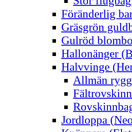
Stor flugbag
Föränderlig ba
Gräsgrön guldb
Gulröd blomboc
Hallonänger (B
Halvvinge (He
Allmän rygg
Fältrovskin
Rovskinnbag
Jordloppa (Neo