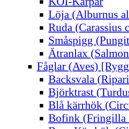
KOI-Karpar
Löja (Alburnus a
Ruda (Carassius c
Småspigg (Pungit
Ätranlax (Salmon 
Fåglar (Aves) [Rygg
Backsvala (Ripari
Björktrast (Turdus
Blå kärrhök (Circ
Bofink (Fringilla