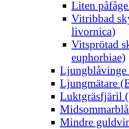
Liten påfåge
Vitribbad sk
livornica)
Vitsprötad 
euphorbiae)
Ljungblåvinge 
Ljungmätare (E
Luktgräsfjäril
Midsommarblåvi
Mindre guldvin