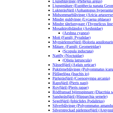
Ljungblåvinge (Plebejus argus)
Ljungmätare (Eupithecia nanata Geom
Luktgräsfjäril (Aphantopus hyperantu
Midsommarblåvinge (Aricia artaxerxe
Mindre guldvinge (Lycaena phlaeas)
Mindre tåtelsmygare (Thymelicus line
Mosaiktrollsländor (Aeshnidae)
(Aeshna cyanea)
Mott (Familj: Pyralidae)
Myrpärlemorfjäril (Boloria aquilonaris
Mätare. (Familj: Geometridae)
(Scopula inductata)
Nattfly (Noctuidae)
(Oligia latruncula)
Nässelfjäril (Aglais urticae)
Puktörneblåvinge (Polyommatus icaru
Påfågelöga (Inachis io)
Pärlgräsfjäril (Coenonympa arcania)
Rapsfjäril (Pieris napi)
Rovfjäril (Pieris rapae)
Rödfransad björnspinnare (Diacrisia s
Sandgräsfjäril (Hipparchia semele)
Segelfjäril (Iphiclides Podalirius)
Silverblåvinge (Polyommatus amandu
Silverstreckad pärlemorfjäril (Argynn