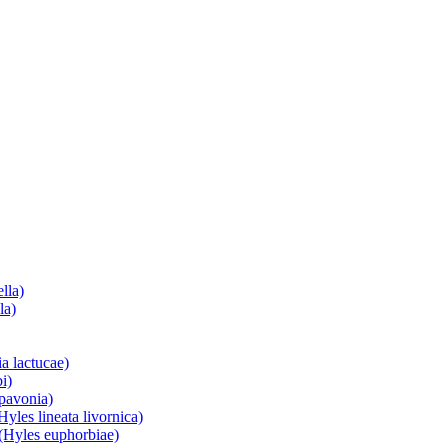
lla)
la)
a lactucae)
i)
 pavonia)
yles lineata livornica)
(Hyles euphorbiae)