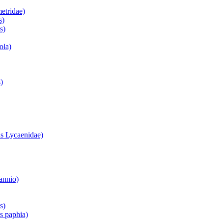
etridae)
s)
s)
ola)
)
s Lycaenidae)
annio)
s)
is paphia)