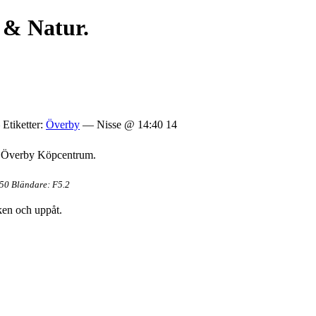
 & Natur.
Etiketter:
Överby
— Nisse @ 14:40 14
id Överby Köpcentrum.
/50 Bländare: F5.2
ken och uppåt.