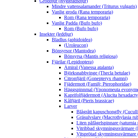
Groddjur (Ryggradsdjur)
Mindre vattensalamander (Triturus vulgaris)
Vanlig groda (Rana temporaria)
Rom (Rana temporaria)
Vanlig Padda (Bufo bufo)
Rom (Bufo bufo)
Insekter (leddjur)
Bladlus (aphidoidea)
(Uroleucon)
Bönsyrsor (Mantodea)
Bönsyrsa (Mantis religiosa)
Fjärilar (Lepidoptera)
Amiral (Vanessa atalanta)
Björksnabbvinge (Thecla betulae)
Citronfjäril (Gonepteryx rhamni)
Fjädermott (Familj: Pterophoridae)
Häggspinnmal (Yponomeuta evonyme
Kaprifolfjädermott (Alucita hexadacty
Kålfjäril (Pieris brassicae)
Larver
Blågrått kapuschongfly (Cuculli
Gräsulvslarv (Macrothylasia rub
Liten påfågelspinnare (saturnia
Vitribbad skymningssvärmare (H
Vitsprötad skymningssvärmare 