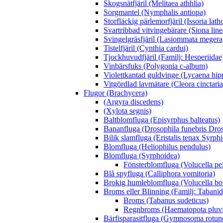
Skogsnätfjäril (Melitaea athhlia)
Sorgmantel (Nymphalis antiopa)
Storfläckig pärlemorfjäril (Issoria lath
Svartribbad vitvingebärare (Siona line
Svingelgräsfjäril (Lasiommata megera
Tistelfjäril (Cynthia cardui)
Tjockhuvudfjäril (Familj: Hesperiidae
Vinbärsfuks (Polygonia c-album)
Violettkantad guldvinge (Lycaena hip
Vitgördlad lavmätare (Cleora cinctaria
Flugor (Brachycera)
(Argyra discedens)
(Xylota segnis)
Baltblomfluga (Episyrphus balteatus)
Bananfluga (Drosophila funebris Dros
Bilik slamfluga (Eristalis tenax Syrph
Blomfluga (Heliophilus pendulus)
Blomfluga (Syrphoidea)
Fönsterblomfluga (Volucella pe
Blå spyfluga (Calliphora vomitoria)
Brokig humleblomfluga (Volucella b
Broms eller Blinning (Familj: Tabanid
Broms (Tabanus sudeticus)
Regnbroms (Haematopota pluvi
Bärfisparasitfluga (Gymnosoma rotu