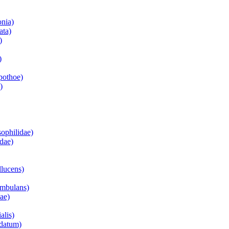
onia)
ata)
)
)
pothoe)
)
ophilidae)
idae)
llucens)
ombulans)
ae)
alis)
ndatum)