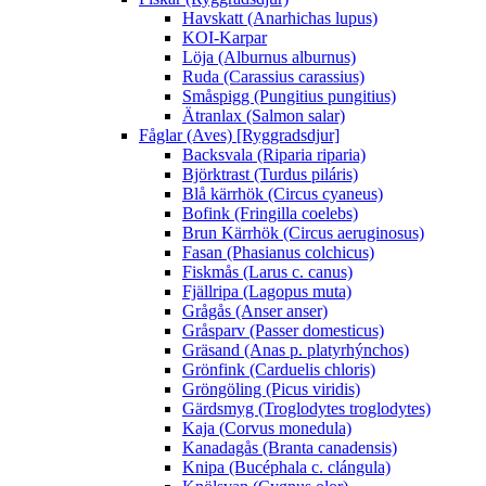
Havskatt (Anarhichas lupus)
KOI-Karpar
Löja (Alburnus alburnus)
Ruda (Carassius carassius)
Småspigg (Pungitius pungitius)
Ätranlax (Salmon salar)
Fåglar (Aves) [Ryggradsdjur]
Backsvala (Riparia riparia)
Björktrast (Turdus piláris)
Blå kärrhök (Circus cyaneus)
Bofink (Fringilla coelebs)
Brun Kärrhök (Circus aeruginosus)
Fasan (Phasianus colchicus)
Fiskmås (Larus c. canus)
Fjällripa (Lagopus muta)
Grågås (Anser anser)
Gråsparv (Passer domesticus)
Gräsand (Anas p. platyrhýnchos)
Grönfink (Carduelis chloris)
Gröngöling (Picus viridis)
Gärdsmyg (Troglodytes troglodytes)
Kaja (Corvus monedula)
Kanadagås (Branta canadensis)
Knipa (Bucéphala c. clángula)