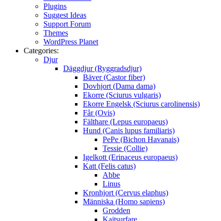
Plugins
Suggest Ideas
Support Forum
Themes
WordPress Planet
Categories:
Djur
Däggdjur (Ryggradsdjur)
Bäver (Castor fiber)
Dovhjort (Dama dama)
Ekorre (Sciurus vulgaris)
Ekorre Engelsk (Sciurus carolinensis)
Får (Ovis)
Fälthare (Lepus europaeus)
Hund (Canis lupus familiaris)
PePe (Bichon Havanais)
Tessie (Collie)
Igelkott (Erinaceus europaeus)
Katt (Felis catus)
Abbe
Linus
Kronhjort (Cervus elaphus)
Människa (Homo sapiens)
Grodden
Kajtsurfare