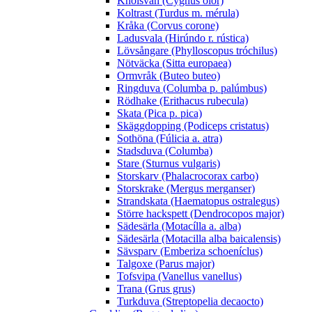
Knölsvan (Cygnus olor)
Koltrast (Turdus m. mérula)
Kråka (Corvus corone)
Ladusvala (Hirúndo r. rústica)
Lövsångare (Phylloscopus tróchilus)
Nötväcka (Sitta europaea)
Ormvråk (Buteo buteo)
Ringduva (Columba p. palúmbus)
Rödhake (Erithacus rubecula)
Skata (Pica p. pica)
Skäggdopping (Podiceps cristatus)
Sothöna (Fúlicia a. atra)
Stadsduva (Columba)
Stare (Sturnus vulgaris)
Storskarv (Phalacrocorax carbo)
Storskrake (Mergus merganser)
Strandskata (Haematopus ostralegus)
Större hackspett (Dendrocopos major)
Sädesärla (Motacílla a. alba)
Sädesärla (Motacilla alba baicalensis)
Sävsparv (Emberiza schoeníclus)
Talgoxe (Parus major)
Tofsvipa (Vanellus vanellus)
Trana (Grus grus)
Turkduva (Streptopelia decaocto)