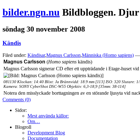
bilder.ngn.nu
Bildbloggen. Djur
söndag 30 november 2008
Kändis
Filed under:
Kändisar
,
Magnus Carlsson
,
Människa (Homo sapiens)
— 
Magnus Carlsson
(
Homo sapiens
kändis)
Magnus Carlsson signerar CD efter ett uppträdande i Etage-huset v
081130 Klockan: 14:40 Blixt: Ja Brännvidd: 18.9 mm [113] ISO: 320 Slutare: 1
Kamera: SONY CyberShot DSC-W55 Objektiv: 6,3-18,9 [35mm: 38-114]
Notera den misslyckade borttagningen av en störande ljusyta vid nac
Comments (0)
Sidor:
Mest använda källor:
Om…
Blogroll
Development Blog
Documentation