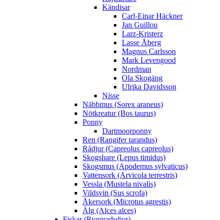
Kändisar
Carl-Einar Häckner
Jan Guillou
Larz-Kristerz
Lasse Åberg
Magnus Carlsson
Mark Levengood
Nordman
Ola Skogäng
Ulrika Davidsson
Nisse
Näbbmus (Sorex araneus)
Nötkreatur (Bos taurus)
Ponny
Dartmoorponny
Ren (Rangifer tarandus)
Rådjur (Capreolus capreolus)
Skogshare (Lepus timidus)
Skogsmus (Apodemus sylvaticus)
Vattensork (Arvicola terrestris)
Vessla (Mustela nivalis)
Vildsvin (Sus scrofa)
Åkersork (Microtus agrestis)
Älg (Alces alces)
Fiskar (Ryggradsdjur)