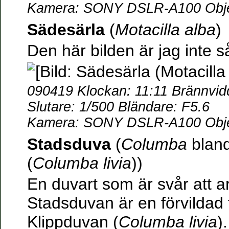
Kamera: SONY DSLR-A100 Objek
Sädesärla
(
Motacilla alba
)
Den här bilden är jag inte s
090419 Klockan: 11:11 Brännvi
Slutare: 1/500 Bländare: F5.6
Kamera: SONY DSLR-A100 Objek
Stadsduva
(
Columba
bland
(
Columba livia
))
En duvart som är svår att 
Stadsduvan är en förvilda
Klippduvan (
Columba livia
).