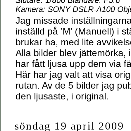
Slutare: 1/800 Bländare: F5.6
Kamera: SONY DSLR-A100 Objek
Jag missade inställningarn
inställd på ’M’ (Manuell) i st
brukar ha, med lite avvikels
Alla bilder blev jättemörka,
har fått ljusa upp dem via f
Här har jag valt att visa orig
rutan. Av de 5 bilder jag pu
den ljusaste, i original.
söndag 19 april 2009