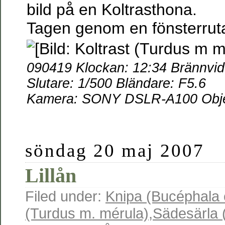
bild på en Koltrasthona.
Tagen genom en fönsterrut
090419 Klockan: 12:34 Brännvi
Slutare: 1/500 Bländare: F5.6
Kamera: SONY DSLR-A100 Objek
söndag 20 maj 2007
Lillån
Filed under:
Knipa (Bucéphala c
(Turdus m. mérula)
,
Sädesärla (