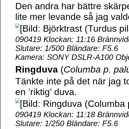
Den andra har bättre skärp
lite mer levande så jag val
090419 Klockan: 11:16 Brännvi
Slutare: 1/500 Bländare: F5.6
Kamera: SONY DSLR-A100 Objek
Ringduva
(
Columba p. pa
Tänkte inte på det när jag to
en ’riktig’ duva.
090419 Klockan: 11:18 Brännvi
Slutare: 1/250 Bländare: F5.6