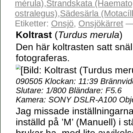
mérula)
,
Strandskata (Haemat
ostralegus)
,
Sädesärla (Motacíll
Etiketter:
Onsjö
,
Onsjökärret
— 
Koltrast
(
Turdus merula
)
Den här koltrasten satt snäll
fotograferas.
090505 Klockan: 11:39 Brännvi
Slutare: 1/800 Bländare: F5.6
Kamera: SONY DSLR-A100 Objek
Jag missade inställningarn
inställd på ’M’ (Manuell) i st