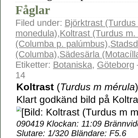
Fåglar
Filed under:
Björktrast (Turdus 
monedula)
,
Koltrast (Turdus m.
(Columba p. palúmbus)
,
Stads
(Columba)
,
Sädesärla (Motacílla
Etiketter:
Botaniska
,
Göteborg
14
Koltrast
(
Turdus m mérula
Klart godkänd bild på Koltra
090419 Klockan: 11:09 Brännvi
Slutare: 1/320 Bländare: F5.6