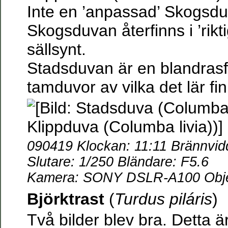
Inte en ’anpassad’ Skogsdu
Skogsduvan återfinns i ’rikt
sällsynt.
Stadsduvan är en blandrasfå
tamduvor av vilka det lär fi
090419 Klockan: 11:11 Brännvi
Slutare: 1/250 Bländare: F5.6
Kamera: SONY DSLR-A100 Objek
Björktrast
(
Turdus piláris
)
Två bilder blev bra. Detta ä