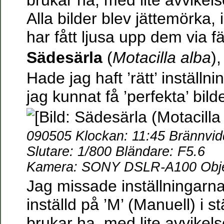
brukar ha, med lite avvikels
Alla bilder blev jättemörka,
har fått ljusa upp dem via f
Sädesärla
(
Motacilla alba
)
Hade jag haft ’rätt’ inställ
jag kunnat få ’perfekta’ bil
090505 Klockan: 11:45 Brännvi
Slutare: 1/800 Bländare: F5.6
Kamera: SONY DSLR-A100 Objek
Jag missade inställningarn
inställd på ’M’ (Manuell) i st
brukar ha, med lite avvikels