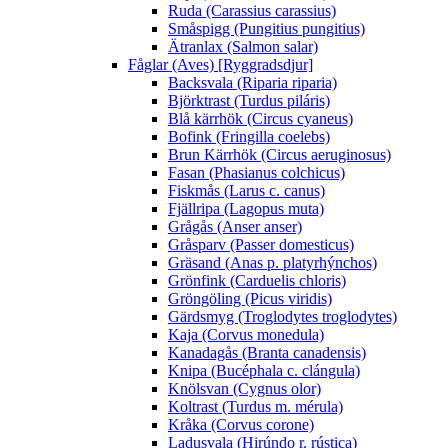
Ruda (Carassius carassius)
Småspigg (Pungitius pungitius)
Ätranlax (Salmon salar)
Fåglar (Aves) [Ryggradsdjur]
Backsvala (Riparia riparia)
Björktrast (Turdus piláris)
Blå kärrhök (Circus cyaneus)
Bofink (Fringilla coelebs)
Brun Kärrhök (Circus aeruginosus)
Fasan (Phasianus colchicus)
Fiskmås (Larus c. canus)
Fjällripa (Lagopus muta)
Grågås (Anser anser)
Gråsparv (Passer domesticus)
Gräsand (Anas p. platyrhýnchos)
Grönfink (Carduelis chloris)
Gröngöling (Picus viridis)
Gärdsmyg (Troglodytes troglodytes)
Kaja (Corvus monedula)
Kanadagås (Branta canadensis)
Knipa (Bucéphala c. clángula)
Knölsvan (Cygnus olor)
Koltrast (Turdus m. mérula)
Kråka (Corvus corone)
Ladusvala (Hirúndo r. rústica)