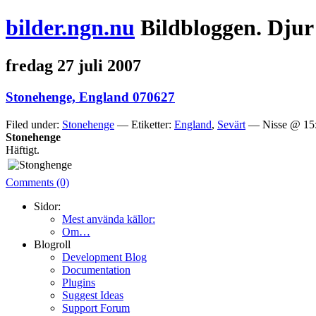
bilder.ngn.nu
Bildbloggen. Djur
fredag 27 juli 2007
Stonehenge, England 070627
Filed under:
Stonehenge
— Etiketter:
England
,
Sevärt
— Nisse @ 15:
Stonehenge
Häftigt.
Comments (0)
Sidor:
Mest använda källor:
Om…
Blogroll
Development Blog
Documentation
Plugins
Suggest Ideas
Support Forum