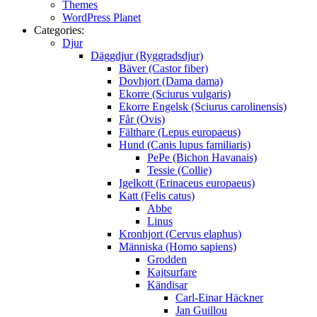
Themes
WordPress Planet
Categories:
Djur
Däggdjur (Ryggradsdjur)
Bäver (Castor fiber)
Dovhjort (Dama dama)
Ekorre (Sciurus vulgaris)
Ekorre Engelsk (Sciurus carolinensis)
Får (Ovis)
Fälthare (Lepus europaeus)
Hund (Canis lupus familiaris)
PePe (Bichon Havanais)
Tessie (Collie)
Igelkott (Erinaceus europaeus)
Katt (Felis catus)
Abbe
Linus
Kronhjort (Cervus elaphus)
Människa (Homo sapiens)
Grodden
Kajtsurfare
Kändisar
Carl-Einar Häckner
Jan Guillou