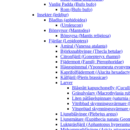
Vanlig Padda (Bufo bufo)
Rom (Bufo bufo)
Insekter (leddjur)
Bladlus (aphidoidea)
(Uroleucon)
Bönsyrsor (Mantodea)
Bönsyrsa (Mantis religiosa)
Fjärilar (Lepidoptera)
Amiral (Vanessa atalanta)
Björksnabbvinge (Thecla betulae)
Citronfjäril (Gonepteryx rhamni)
Fjädermott (Familj: Pterophoridae)
Häggspinnmal (Yponomeuta evonyme
Kaprifolfjädermott (Alucita hexadacty
Kålfjäril (Pieris brassicae)
Larver
Blågrått kapuschongfly (Cuculli
Gräsulvslarv (Macrothylasia rub
Liten påfågelspinnare (saturnia
Vitribbad skymningssvärmare (H
Vitsprötad skymningssvärmare 
Ljungblåvinge (Plebejus argus)
Ljungmätare (Eupithecia nanata Geom
Luktgräsfjäril (Aphantopus hyperantu
Midsommarblåvinge (Aricia artaxerxe