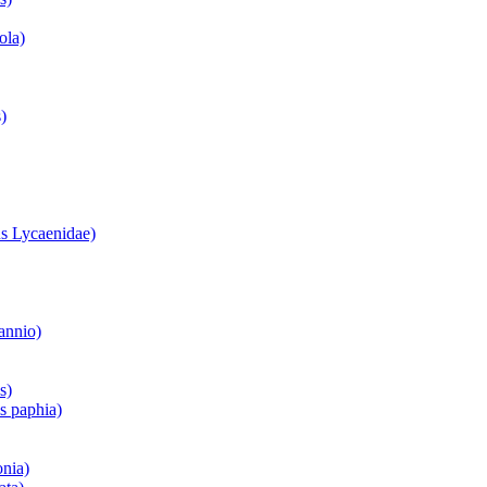
ola)
)
s Lycaenidae)
annio)
s)
is paphia)
onia)