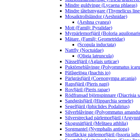
Mindre guldvinge (Lycaena phlaeas)
Mindre tåtelsmygare (Thymelicus line
Mosaiktrollsländor (Aeshnidae)
(Aeshna cyanea)
Mott (Familj: Pyralidae)
Myrpärlemorfjäril (Boloria aquilonaris
Mätare. (Familj: Geometridae)
(Scopula inductata)
Nattfly (Noctuidae)
(Oligia latruncula)
Nässelfjäril (Aglais urticae)
Puktörneblåvinge (Polyommatus icaru
Påfågelöga (Inachis io)
Pärlgräsfjäril (Coenonympa arcania)
Rapsfjäril (Pieris napi)
Rovfjäril (Pieris rapae)
Rödfransad björnspinnare (Diacrisia s
Sandgräsfjäril (Hipparchia semele)
Segelfjäril (Iphiclides Podalirius)
Silverblåvinge (Polyommatus amandu
Silverstreckad pärlemorfjäril (Argynn
Skogsnätfjäril (Melitaea athhlia)
Sorgmantel (Nymphalis antiopa)
Storfläckig pärlemorfjäril (Issoria lath