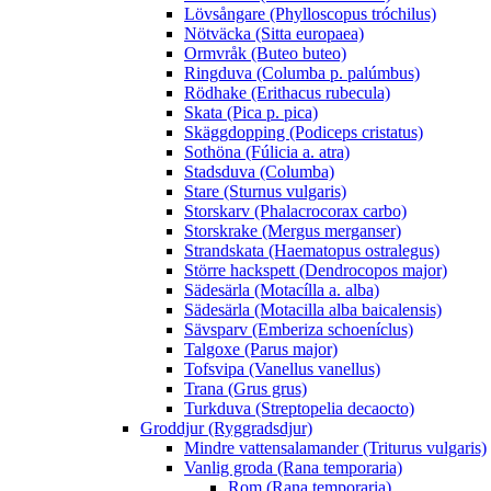
Lövsångare (Phylloscopus tróchilus)
Nötväcka (Sitta europaea)
Ormvråk (Buteo buteo)
Ringduva (Columba p. palúmbus)
Rödhake (Erithacus rubecula)
Skata (Pica p. pica)
Skäggdopping (Podiceps cristatus)
Sothöna (Fúlicia a. atra)
Stadsduva (Columba)
Stare (Sturnus vulgaris)
Storskarv (Phalacrocorax carbo)
Storskrake (Mergus merganser)
Strandskata (Haematopus ostralegus)
Större hackspett (Dendrocopos major)
Sädesärla (Motacílla a. alba)
Sädesärla (Motacilla alba baicalensis)
Sävsparv (Emberiza schoeníclus)
Talgoxe (Parus major)
Tofsvipa (Vanellus vanellus)
Trana (Grus grus)
Turkduva (Streptopelia decaocto)
Groddjur (Ryggradsdjur)
Mindre vattensalamander (Triturus vulgaris)
Vanlig groda (Rana temporaria)
Rom (Rana temporaria)