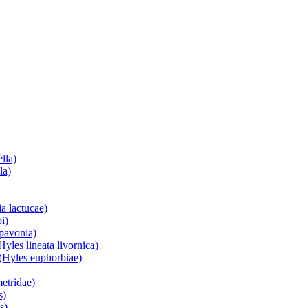
lla)
la)
a lactucae)
i)
 pavonia)
yles lineata livornica)
(Hyles euphorbiae)
etridae)
s)
s)