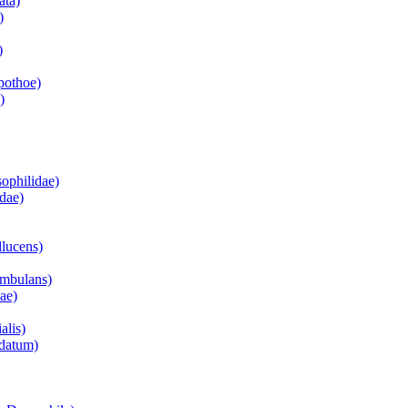
ata)
)
)
pothoe)
)
ophilidae)
idae)
llucens)
ombulans)
ae)
alis)
ndatum)