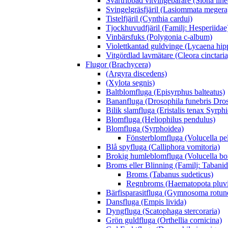
Svartribbad vitvingebärare (Siona line
Svingelgräsfjäril (Lasiommata megera
Tistelfjäril (Cynthia cardui)
Tjockhuvudfjäril (Familj: Hesperiidae
Vinbärsfuks (Polygonia c-album)
Violettkantad guldvinge (Lycaena hip
Vitgördlad lavmätare (Cleora cinctaria
Flugor (Brachycera)
(Argyra discedens)
(Xylota segnis)
Baltblomfluga (Episyrphus balteatus)
Bananfluga (Drosophila funebris Dros
Bilik slamfluga (Eristalis tenax Syrph
Blomfluga (Heliophilus pendulus)
Blomfluga (Syrphoidea)
Fönsterblomfluga (Volucella pe
Blå spyfluga (Calliphora vomitoria)
Brokig humleblomfluga (Volucella b
Broms eller Blinning (Familj: Tabanid
Broms (Tabanus sudeticus)
Regnbroms (Haematopota pluvi
Bärfisparasitfluga (Gymnosoma rotu
Dansfluga (Empis livida)
Dyngfluga (Scatophaga stercoraria)
Grön guldfluga (Orthellia cornicina)