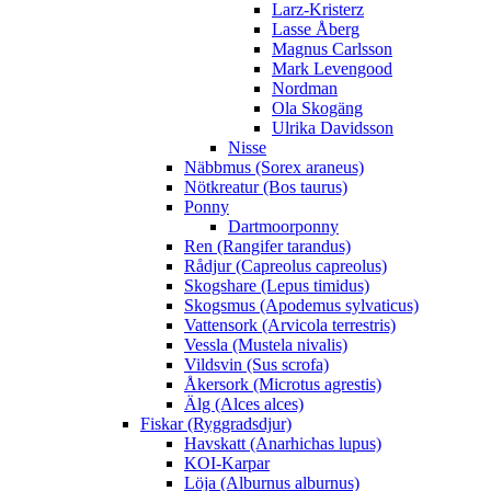
Larz-Kristerz
Lasse Åberg
Magnus Carlsson
Mark Levengood
Nordman
Ola Skogäng
Ulrika Davidsson
Nisse
Näbbmus (Sorex araneus)
Nötkreatur (Bos taurus)
Ponny
Dartmoorponny
Ren (Rangifer tarandus)
Rådjur (Capreolus capreolus)
Skogshare (Lepus timidus)
Skogsmus (Apodemus sylvaticus)
Vattensork (Arvicola terrestris)
Vessla (Mustela nivalis)
Vildsvin (Sus scrofa)
Åkersork (Microtus agrestis)
Älg (Alces alces)
Fiskar (Ryggradsdjur)
Havskatt (Anarhichas lupus)
KOI-Karpar
Löja (Alburnus alburnus)