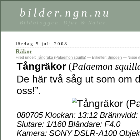
bilder.ngn.nu
Bildbloggen. Djur & Natur.
lördag 5 juli 2008
Räkor
Filed under:
Tångräka (Palaemon squilla)
— Etiketter:
Smögen
— Nisse @
Tångräkor
(
Palaemon squill
De här två såg ut som om d
oss!”.
080705 Klockan: 13:12 Brännvidd
Slutare: 1/160 Bländare: F4.0
Kamera: SONY DSLR-A100 Objekti