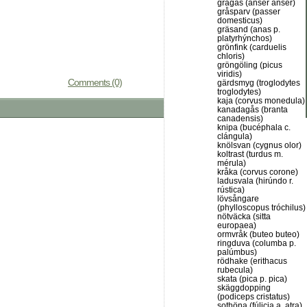
grågås (anser anser)
gråsparv (passer
domesticus)
gräsand (anas p.
platyrhýnchos)
grönfink (carduelis
chloris)
gröngöling (picus
viridis)
Comments (0)
gärdsmyg (troglodytes
troglodytes)
kaja (corvus monedula)
kanadagås (branta
canadensis)
knipa (bucéphala c.
clángula)
knölsvan (cygnus olor)
koltrast (turdus m.
mérula)
kråka (corvus corone)
ladusvala (hirúndo r.
rústica)
lövsångare
(phylloscopus tróchilus)
nötväcka (sitta
europaea)
ormvråk (buteo buteo)
ringduva (columba p.
palúmbus)
rödhake (erithacus
rubecula)
skata (pica p. pica)
skäggdopping
(podiceps cristatus)
sothöna (fúlicia a. atra)