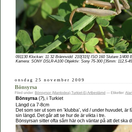
091130 Klockan: 11:32
Brännvidd: 210[315
] ISO:160 Slutare:1/400 
Kamera: SONY DSLR-A100 Objektiv:
Sony 75-300 [35mm: 112,5-45
onsdag 25 november 2009
Bönsyrsa
Filed under:
Bönsyrsor (Mantodea)
,
Turkiet-Ej Artbestämd
— Etiketter:
Ala
Bönsyrsa
(
?
), i Turkiet
Längd ca 7-8cm
Det som ser ut som en ’klubba’, vid / under huvudet, är 
sin längd. Det går att se hur de är vikta i tre.
Bönsyrsan sitter ofta såm här och väntar på att det ska 