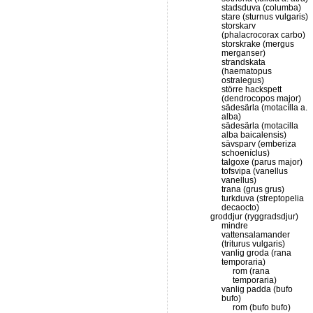
stadsduva (columba)
stare (sturnus vulgaris)
storskarv
(phalacrocorax carbo)
storskrake (mergus
merganser)
strandskata
(haematopus
ostralegus)
större hackspett
(dendrocopos major)
sädesärla (motacílla a.
alba)
sädesärla (motacilla
alba baicalensis)
sävsparv (emberiza
schoeníclus)
talgoxe (parus major)
tofsvipa (vanellus
vanellus)
trana (grus grus)
turkduva (streptopelia
decaocto)
groddjur (ryggradsdjur)
mindre
vattensalamander
(triturus vulgaris)
vanlig groda (rana
temporaria)
rom (rana
temporaria)
vanlig padda (bufo
bufo)
rom (bufo bufo)