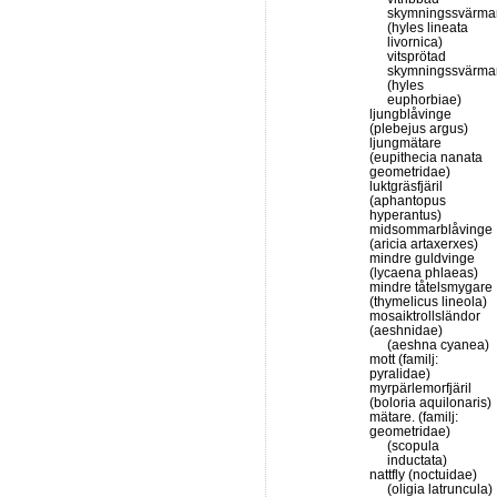
skymningssvärma
(hyles lineata
livornica)
vitsprötad
skymningssvärma
(hyles
euphorbiae)
ljungblåvinge
(plebejus argus)
ljungmätare
(eupithecia nanata
geometridae)
luktgräsfjäril
(aphantopus
hyperantus)
midsommarblåvinge
(aricia artaxerxes)
mindre guldvinge
(lycaena phlaeas)
mindre tåtelsmygare
(thymelicus lineola)
mosaiktrollsländor
(aeshnidae)
(aeshna cyanea)
mott (familj:
pyralidae)
myrpärlemorfjäril
(boloria aquilonaris)
mätare. (familj:
geometridae)
(scopula
inductata)
nattfly (noctuidae)
(oligia latruncula)