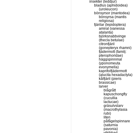
insekter (leddjur)
bladlus (aphidoidea)
(uroleucon)
bönsyrsor (mantodea)
bönsyrsa (mantis
religiosa)
fjärilar (lepidoptera)
amiral (vanessa
atalanta)
björksnabbvinge
(thecla betulae)
citronfjäril
(gonepteryx rhamni)
fjädermott (familj:
pterophoridae)
häggspinnmal
(yponomeuta
evonymella)
kaprifolfjädermott
(alucita hexadactyla)
kålfjäril (pieris
brassicae)
larver
blågrått
kapuschongfly
(cucullia
lactucae)
gräsulvslarv
(macrothylasia
rubi)
liten
påfågelspinnare
(saturnia
pavonia)
vitribbad