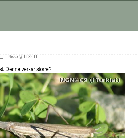
en
— Nisse @ 11:32 11
st. Denne verkar större?