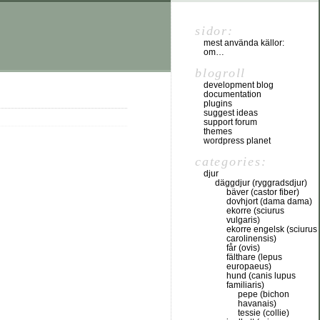
sidor:
mest använda källor:
om…
blogroll
development blog
documentation
plugins
suggest ideas
support forum
themes
wordpress planet
categories:
djur
däggdjur (ryggradsdjur)
bäver (castor fiber)
dovhjort (dama dama)
ekorre (sciurus
vulgaris)
ekorre engelsk (sciurus
carolinensis)
får (ovis)
fälthare (lepus
europaeus)
hund (canis lupus
familiaris)
pepe (bichon
havanais)
tessie (collie)