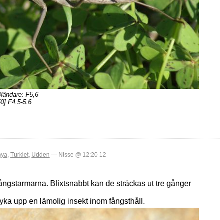
Bländare: F5,6
0] F4.5-5.6
nya
,
Turkiet
,
Udden
— Nisse @ 12:20 12
fångstarmarna. Blixtsnabbt kan de sträckas ut tre gånger
dyka upp en lämolig insekt inom fångsthåll.