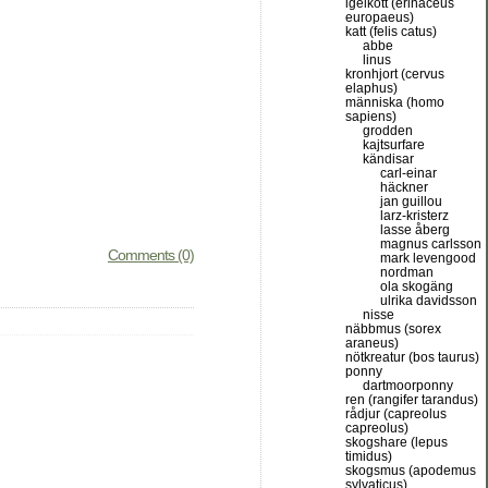
igelkott (erinaceus
europaeus)
katt (felis catus)
abbe
linus
kronhjort (cervus
elaphus)
människa (homo
sapiens)
grodden
kajtsurfare
kändisar
carl-einar
häckner
jan guillou
larz-kristerz
lasse åberg
magnus carlsson
Comments (0)
mark levengood
nordman
ola skogäng
ulrika davidsson
nisse
näbbmus (sorex
araneus)
nötkreatur (bos taurus)
ponny
dartmoorponny
ren (rangifer tarandus)
rådjur (capreolus
capreolus)
skogshare (lepus
timidus)
skogsmus (apodemus
sylvaticus)