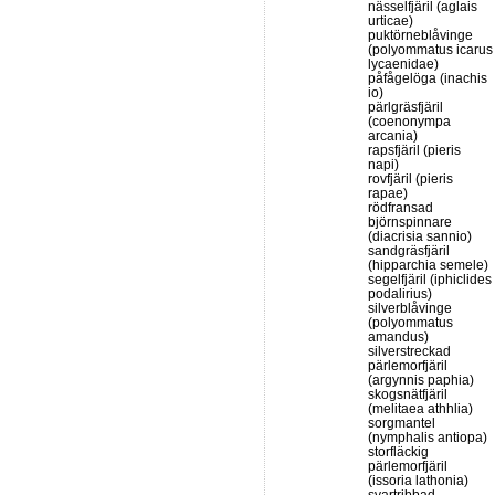
nässelfjäril (aglais
urticae)
puktörneblåvinge
(polyommatus icarus
lycaenidae)
påfågelöga (inachis
io)
pärlgräsfjäril
(coenonympa
arcania)
rapsfjäril (pieris
napi)
rovfjäril (pieris
rapae)
rödfransad
björnspinnare
(diacrisia sannio)
sandgräsfjäril
(hipparchia semele)
segelfjäril (iphiclides
podalirius)
silverblåvinge
(polyommatus
amandus)
silverstreckad
pärlemorfjäril
(argynnis paphia)
skogsnätfjäril
(melitaea athhlia)
sorgmantel
(nymphalis antiopa)
storfläckig
pärlemorfjäril
(issoria lathonia)