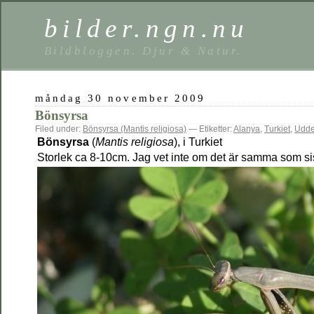
bilder.ngn.nu
Bildbloggen. Djur & Natur.
måndag 30 november 2009
Bönsyrsa
Filed under:
Bönsyrsa (Mantis religiosa)
— Etiketter:
Alanya
,
Turkiet
,
Udd
Bönsyrsa
(
Mantis religiosa
), i Turkiet
Storlek ca 8-10cm. Jag vet inte om det är samma som si