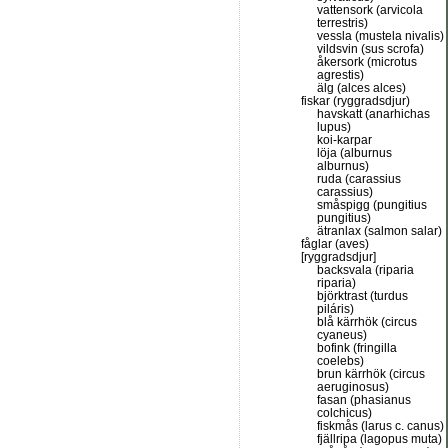
vattensork (arvicola
terrestris)
vessla (mustela nivalis)
vildsvin (sus scrofa)
åkersork (microtus
agrestis)
älg (alces alces)
fiskar (ryggradsdjur)
havskatt (anarhichas
lupus)
koi-karpar
löja (alburnus
alburnus)
ruda (carassius
carassius)
småspigg (pungitius
pungitius)
ätranlax (salmon salar)
fåglar (aves)
[ryggradsdjur]
backsvala (riparia
riparia)
björktrast (turdus
piláris)
blå kärrhök (circus
cyaneus)
bofink (fringilla
coelebs)
brun kärrhök (circus
aeruginosus)
fasan (phasianus
colchicus)
fiskmås (larus c. canus)
fjällripa (lagopus muta)