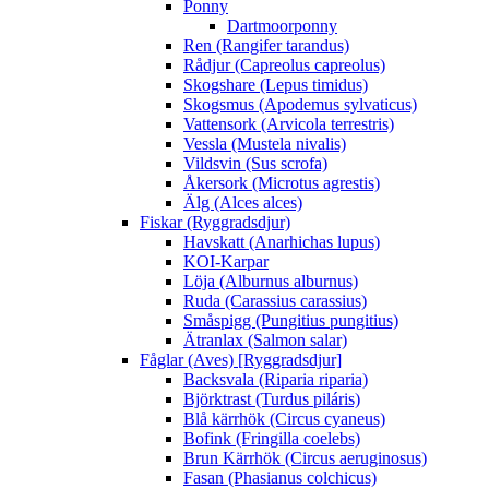
Ponny
Dartmoorponny
Ren (Rangifer tarandus)
Rådjur (Capreolus capreolus)
Skogshare (Lepus timidus)
Skogsmus (Apodemus sylvaticus)
Vattensork (Arvicola terrestris)
Vessla (Mustela nivalis)
Vildsvin (Sus scrofa)
Åkersork (Microtus agrestis)
Älg (Alces alces)
Fiskar (Ryggradsdjur)
Havskatt (Anarhichas lupus)
KOI-Karpar
Löja (Alburnus alburnus)
Ruda (Carassius carassius)
Småspigg (Pungitius pungitius)
Ätranlax (Salmon salar)
Fåglar (Aves) [Ryggradsdjur]
Backsvala (Riparia riparia)
Björktrast (Turdus piláris)
Blå kärrhök (Circus cyaneus)
Bofink (Fringilla coelebs)
Brun Kärrhök (Circus aeruginosus)
Fasan (Phasianus colchicus)