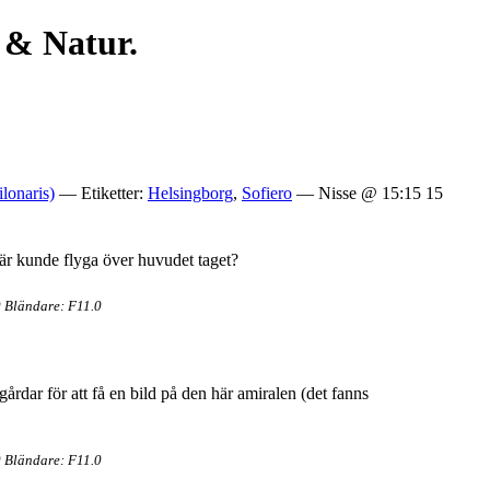
 & Natur.
lonaris)
— Etiketter:
Helsingborg
,
Sofiero
— Nisse @ 15:15 15
här kunde flyga över huvudet taget?
 Bländare: F11.0
årdar för att få en bild på den här amiralen (det fanns
 Bländare: F11.0