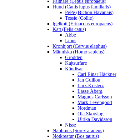
Fälthare (Lepus europaeus)
Hund (Canis lupus familiaris)
PePe (Bichon Havanais)
Tessie (Collie)
Igelkott (Erinaceus europaeus)
Katt (Felis catus)
Abbe
Linus
Kronhjort (Cervus elaphus)
Människa (Homo sapiens)
Grodden
Kajtsurfare
Kändisar
Carl-Einar Häckner
Jan Guillou
Larz-Kristerz
Lasse Åberg
Magnus Carlsson
Mark Levengood
Nordman
Ola Skogäng
Ulrika Davidsson
Nisse
Näbbmus (Sorex araneus)
Nötkreatur (Bos taurus)