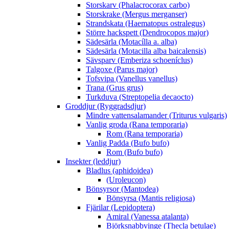
Storskarv (Phalacrocorax carbo)
Storskrake (Mergus merganser)
Strandskata (Haematopus ostralegus)
Större hackspett (Dendrocopos major)
Sädesärla (Motacílla a. alba)
Sädesärla (Motacilla alba baicalensis)
Sävsparv (Emberiza schoeníclus)
Talgoxe (Parus major)
Tofsvipa (Vanellus vanellus)
Trana (Grus grus)
Turkduva (Streptopelia decaocto)
Groddjur (Ryggradsdjur)
Mindre vattensalamander (Triturus vulgaris)
Vanlig groda (Rana temporaria)
Rom (Rana temporaria)
Vanlig Padda (Bufo bufo)
Rom (Bufo bufo)
Insekter (leddjur)
Bladlus (aphidoidea)
(Uroleucon)
Bönsyrsor (Mantodea)
Bönsyrsa (Mantis religiosa)
Fjärilar (Lepidoptera)
Amiral (Vanessa atalanta)
Björksnabbvinge (Thecla betulae)