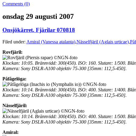
Comments (0)
onsdag 29 augusti 2007
Onsjökärret. Fjärilar 070818
Filed under:
Amiral (Vanessa atalanta)
,
Nässelfjäril (Aglais urticae)
,
Påf
Rovfjäril:
Klockan: 10:05. Brännvidd: 300(450). ISO: 160. Slutare: 1/500. Blä
Kamera: Sony DSLR-A100 objektiv 75-300 [35mm: 112,5-450].
Påfågelöga:
Klockan: 10:14. Brännvidd: 300(450). ISO: 400. Slutare: 1/400. Blä
Kamera: Sony DSLR-A100 objektiv 75-300 [35mm: 112,5-450].
Nässelfjäril:
Klockan: 10:14. Brännvidd: 300(450). ISO: 400. Slutare: 1/500. Blä
Kamera: Sony DSLR-A100 objektiv 75-300 [35mm: 112,5-450].
Amiral: