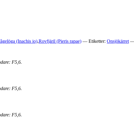
ågelöga (Inachis io)
,
Rovfjäril (Pieris rapae)
— Etiketter:
Onsjökärret
— 
ndare: F5,6.
ndare: F5,6.
ndare: F5,6.