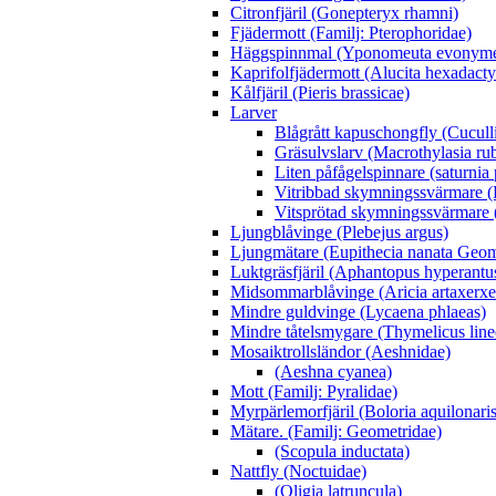
Citronfjäril (Gonepteryx rhamni)
Fjädermott (Familj: Pterophoridae)
Häggspinnmal (Yponomeuta evonyme
Kaprifolfjädermott (Alucita hexadacty
Kålfjäril (Pieris brassicae)
Larver
Blågrått kapuschongfly (Cuculli
Gräsulvslarv (Macrothylasia rub
Liten påfågelspinnare (saturnia
Vitribbad skymningssvärmare (H
Vitsprötad skymningssvärmare 
Ljungblåvinge (Plebejus argus)
Ljungmätare (Eupithecia nanata Geom
Luktgräsfjäril (Aphantopus hyperantu
Midsommarblåvinge (Aricia artaxerxe
Mindre guldvinge (Lycaena phlaeas)
Mindre tåtelsmygare (Thymelicus line
Mosaiktrollsländor (Aeshnidae)
(Aeshna cyanea)
Mott (Familj: Pyralidae)
Myrpärlemorfjäril (Boloria aquilonaris
Mätare. (Familj: Geometridae)
(Scopula inductata)
Nattfly (Noctuidae)
(Oligia latruncula)