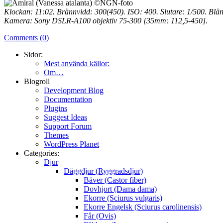
Klockan: 11:02. Brännvidd: 300(450). ISO: 400. Slutare: 1/500. Blän
Kamera: Sony DSLR-A100 objektiv 75-300 [35mm: 112,5-450].
Comments (0)
Sidor:
Mest använda källor:
Om…
Blogroll
Development Blog
Documentation
Plugins
Suggest Ideas
Support Forum
Themes
WordPress Planet
Categories:
Djur
Däggdjur (Ryggradsdjur)
Bäver (Castor fiber)
Dovhjort (Dama dama)
Ekorre (Sciurus vulgaris)
Ekorre Engelsk (Sciurus carolinensis)
Får (Ovis)