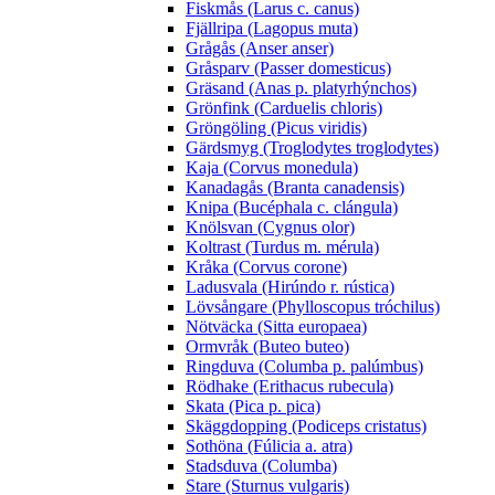
Fiskmås (Larus c. canus)
Fjällripa (Lagopus muta)
Grågås (Anser anser)
Gråsparv (Passer domesticus)
Gräsand (Anas p. platyrhýnchos)
Grönfink (Carduelis chloris)
Gröngöling (Picus viridis)
Gärdsmyg (Troglodytes troglodytes)
Kaja (Corvus monedula)
Kanadagås (Branta canadensis)
Knipa (Bucéphala c. clángula)
Knölsvan (Cygnus olor)
Koltrast (Turdus m. mérula)
Kråka (Corvus corone)
Ladusvala (Hirúndo r. rústica)
Lövsångare (Phylloscopus tróchilus)
Nötväcka (Sitta europaea)
Ormvråk (Buteo buteo)
Ringduva (Columba p. palúmbus)
Rödhake (Erithacus rubecula)
Skata (Pica p. pica)
Skäggdopping (Podiceps cristatus)
Sothöna (Fúlicia a. atra)
Stadsduva (Columba)
Stare (Sturnus vulgaris)