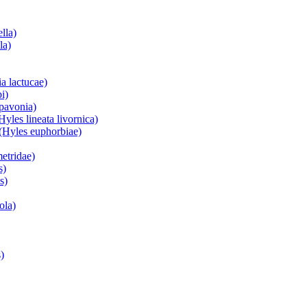
lla)
la)
a lactucae)
i)
 pavonia)
yles lineata livornica)
(Hyles euphorbiae)
etridae)
s)
s)
ola)
)