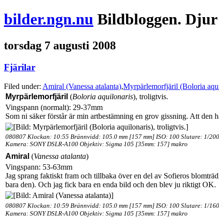
bilder.ngn.nu
Bildbloggen. Djur
torsdag 7 augusti 2008
Fjärilar
Filed under:
Amiral (Vanessa atalanta)
,
Myrpärlemorfjäril (Boloria aqui
Myrpärlemorfjäril
(
Boloria aquilonaris
), troligtvis.
Vingspann (normalt): 29-37mm
Som ni säker förstår är min artbestämning en grov gissning. Att den 
080807 Klockan: 10:55 Brännvidd: 105.0 mm [157 mm] ISO: 100 Slutare: 1/200
Kamera: SONY DSLR-A100 Objektiv: Sigma 105 [35mm: 157] makro
Amiral
(
Vanessa atalanta
)
Vingspann: 53-63mm
Jag sprang faktiskt fram och tillbaka över en del av Sofieros blomträdg
bara den). Och jag fick bara en enda bild och den blev ju riktigt OK.
080807 Klockan: 10:59 Brännvidd: 105.0 mm [157 mm] ISO: 100 Slutare: 1/160
Kamera: SONY DSLR-A100 Objektiv: Sigma 105 [35mm: 157] makro