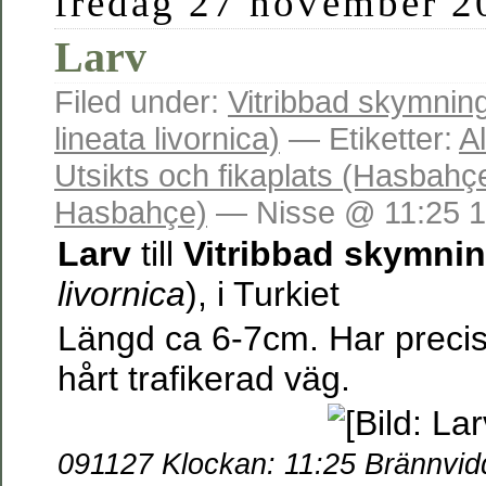
fredag 27 november 2
Larv
Filed under:
Vitribbad skymnin
lineata livornica)
— Etiketter:
A
Utsikts och fikaplats (Hasbahç
Hasbahçe)
— Nisse @ 11:25 1
Larv
till
Vitribbad skymni
livornica
), i Turkiet
Längd ca 6-7cm. Har precis 
hårt trafikerad väg.
091127 Klockan: 11:25
Brännvid