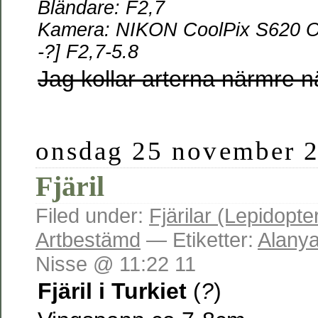
Bländare: F2,7
Kamera: NIKON CoolPix S620 O
-?] F2,7-5.8
Jag kollar arterna närmre 
onsdag 25 november 
Fjäril
Filed under:
Fjärilar (Lepidopte
Artbestämd
— Etiketter:
Alany
Nisse @ 11:22 11
Fjäril i Turkiet
(
?
)