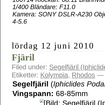
1/400 Bländare: F11.0
Kamera:
SONY DSLR-A230 Objek
4-5.6
lördag 12 juni 2010
Fjäril
Filed under:
Segelfjäril (Iphicli
Etiketter:
Kolympia
,
Rhodos
— 
Segelfjäril
(
Iphiclides Podal
Vingspann:
68-85mm