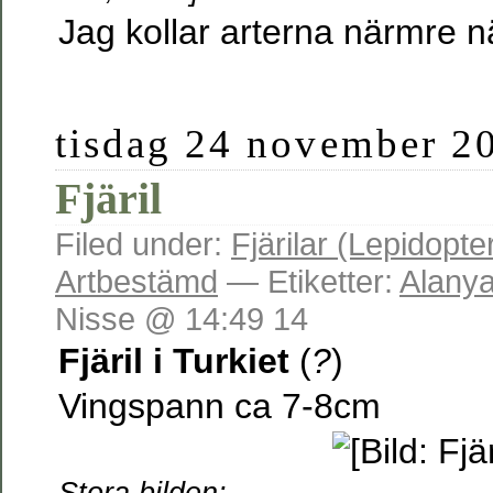
Jag kollar arterna närmre 
tisdag 24 november 2
Fjäril
Filed under:
Fjärilar (Lepidopte
Artbestämd
— Etiketter:
Alany
Nisse @ 14:49 14
Fjäril i Turkiet
(
?
)
Vingspann ca 7-8cm