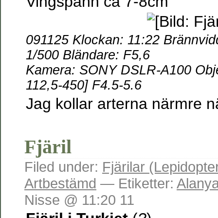
Vingspann ca 7-8cm
091125 Klockan: 11:22
Brännvid
1/500 Bländare: F5,6
Kamera: SONY DSLR-A100 Obje
112,5-450] F4.5-5.6
Jag kollar arterna närmre 
Fjäril
Filed under:
Fjärilar (Lepidopte
Artbestämd
— Etiketter:
Alany
Nisse @ 11:20 11