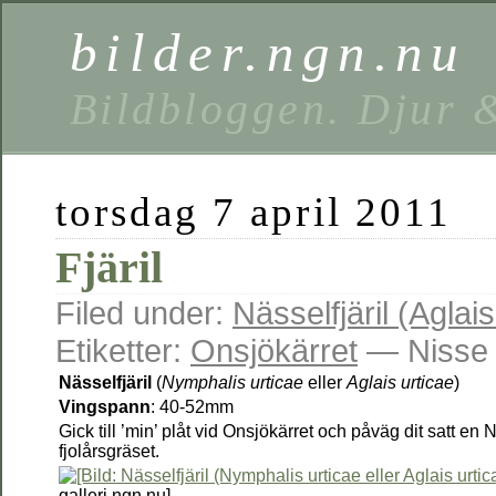
bilder.ngn.nu
Bildbloggen. Djur 
torsdag 7 april 2011
Fjäril
Filed under:
Nässelfjäril (Aglais
Etiketter:
Onsjökärret
— Nisse 
Nässelfjäril
(
Nymphalis urticae
eller
Aglais urticae
)
Vingspann
: 40-52mm
Gick till ’min’ plåt vid Onsjökärret och påväg dit satt en 
fjolårsgräset.
galleri.ngn.nu]