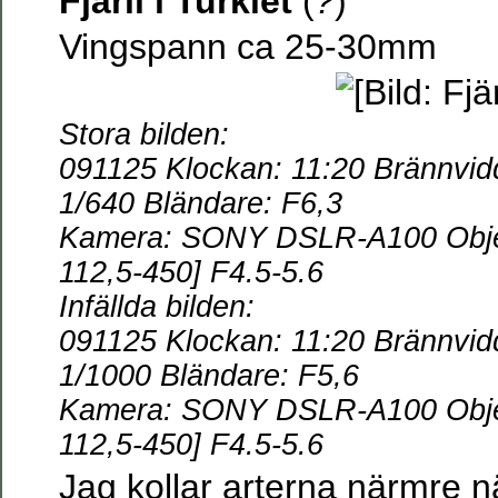
Fjäril i Turkiet
(
?
)
Vingspann ca 25-30mm
Stora bilden:
091125 Klockan: 11:20
Brännvid
1/640 Bländare: F6,3
Kamera: SONY DSLR-A100 Obje
112,5-450] F4.5-5.6
Infällda bilden:
091125 Klockan: 11:20
Brännvid
1/1000 Bländare: F5,6
Kamera: SONY DSLR-A100 Obje
112,5-450] F4.5-5.6
Jag kollar arterna närmre 