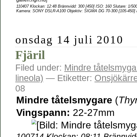
110407
Klockan: 12:48 Brännvidd: 300 [450] ISO: 160 Slutare: 1/50
Kamera:
SONY DSLR-A100 Objektiv: SIGMA DG 70-300 [105-450] /
onsdag 14 juli 2010
Fjäril
Filed under:
Mindre tåtelsmyga
lineola)
— Etiketter:
Onsjökärre
08
Mindre tåtelsmygare
(
Thym
Vingspann
:
22-27mm
100714
Klockan: 08:11 Brännvid