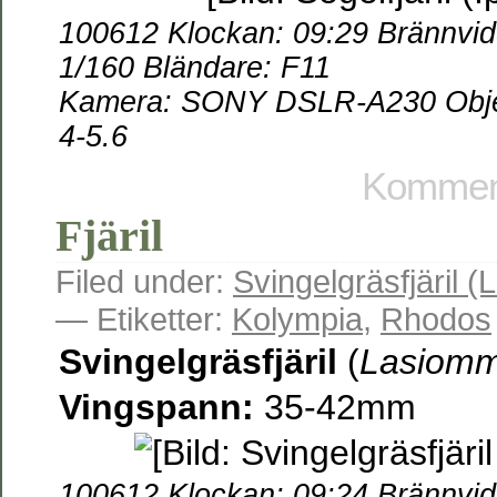
100612
Klockan: 09:29 Brännvidd
1/160 Bländare: F11
Kamera:
SONY DSLR-A230 Objek
4-5.6
Komment
Fjäril
Filed under:
Svingelgräsfjäril
— Etiketter:
Kolympia
,
Rhodos
Svingelgräsfjäril
(
Lasiomm
Vingspann:
35-42mm
100612
Klockan: 09:24 Brännvidd