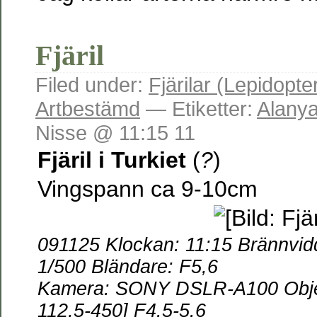
Fjäril
Filed under:
Fjärilar (Lepidopte
Artbestämd
— Etiketter:
Alany
Nisse @ 11:15 11
Fjäril i Turkiet
(
?
)
Vingspann ca 9-10cm
091125 Klockan: 11:15
Brännvid
1/500 Bländare: F5,6
Kamera: SONY DSLR-A100 Obje
112,5-450] F4.5-5.6