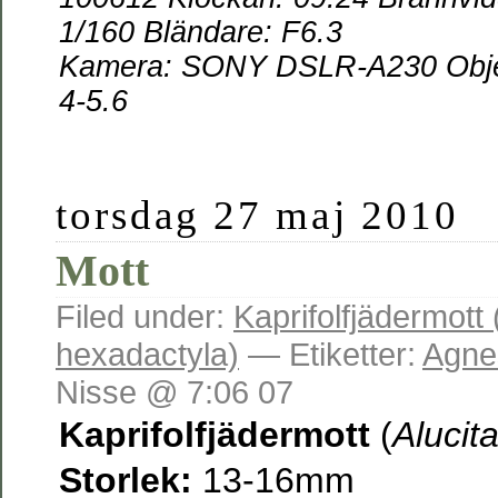
1/160 Bländare: F6.3
Kamera:
SONY DSLR-A230 Objek
4-5.6
torsdag 27 maj 2010
Mott
Filed under:
Kaprifolfjädermott 
hexadactyla)
— Etiketter:
Agne
Nisse @ 7:06 07
Kaprifolfjädermott
(
Alucit
Storlek:
13-16mm