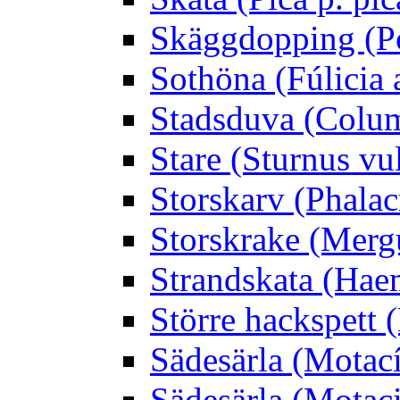
Skäggdopping (Po
Sothöna (Fúlicia a
Stadsduva (Colu
Stare (Sturnus vu
Storskarv (Phalac
Storskrake (Merg
Strandskata (Hae
Större hackspett
Sädesärla (Motacíl
Sädesärla (Motacil