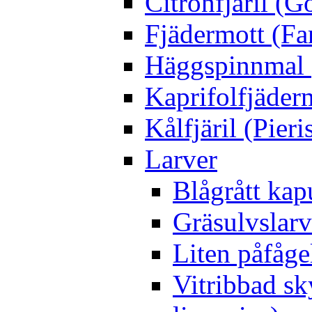
Citronfjäril (
Fjädermott (Fa
Häggspinnmal 
Kaprifolfjäder
Kålfjäril (Pieri
Larver
Blågrått kap
Gräsulvslarv
Liten påfåge
Vitribbad sk