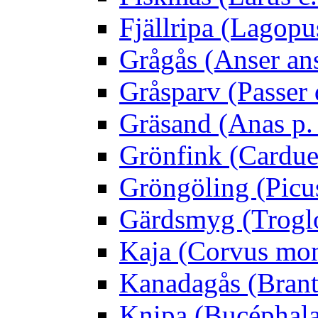
Fjällripa (Lagopu
Grågås (Anser an
Gråsparv (Passer
Gräsand (Anas p.
Grönfink (Carduel
Gröngöling (Picus
Gärdsmyg (Troglo
Kaja (Corvus mo
Kanadagås (Brant
Knipa (Bucéphala 