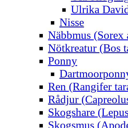
Ulrika Davi
Nisse
Näbbmus (Sorex 
Nötkreatur (Bos t
Ponny
Dartmoorponn
Ren (Rangifer ta
Rådjur (Capreolu
Skogshare (Lepus
Skogsmus (Apode