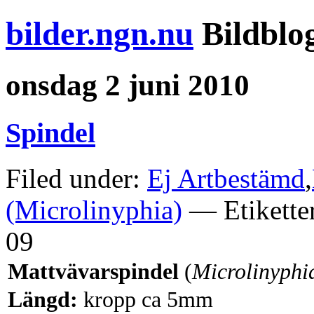
bilder.ngn.nu
Bildblo
onsdag 2 juni 2010
Spindel
Filed under:
Ej Artbestämd
,
(Microlinyphia)
— Etikette
09
Mattvävarspindel
(
Microlinyphi
Längd:
kropp ca 5mm