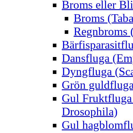
Broms eller Bl
Broms (Taba
Regnbroms (
Bärfisparasit
Dansfluga (Emp
Dyngfluga (Sca
Grön guldfluga 
Gul Fruktfluga
Drosophila)
Gul hagblomflu