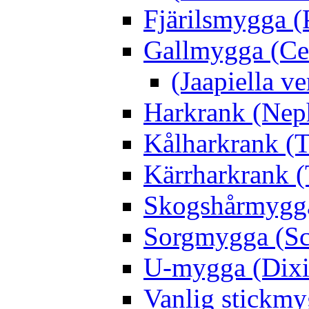
Fjärilsmygga (
Gallmygga (Ce
(Jaapiella v
Harkrank (Nep
Kålharkrank (T
Kärrharkrank (
Skogshårmygga 
Sorgmygga (Sc
U-mygga (Dixi
Vanlig stickmy