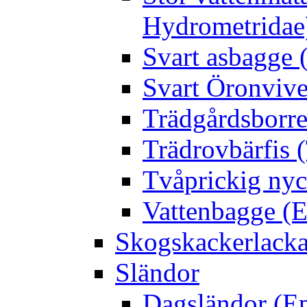
Hydrometridae
Svart asbagge (
Svart Öronvive
Trädgårdsborre
Trädrovbärfis (
Tvåprickig nyc
Vattenbagge (E
Skogskackerlacka
Sländor
Dagsländor (E