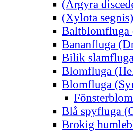
(Argyra disced
(Xylota segnis
Baltblomfluga 
Bananfluga (Dr
Bilik slamfluga
Blomfluga (Hel
Blomfluga (Sy
Fönsterblomf
Blå spyfluga (
Brokig humleb