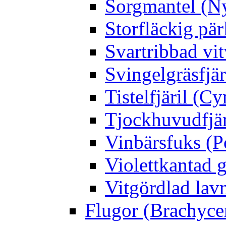
Sorgmantel (Ny
Storfläckig pär
Svartribbad vit
Svingelgräsfjä
Tistelfjäril (Cy
Tjockhuvudfjär
Vinbärsfuks (P
Violettkantad 
Vitgördlad lavm
Flugor (Brachyce