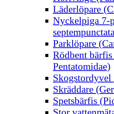
Läderlöpare (C
Nyckelpiga 7-p
septempunctata
Parklöpare (Ca
Rödbent bärfis
Pentatomidae)
Skogstordyvel 
Skräddare (Gerr
Spetsbärfis (P
Stor vattenmät