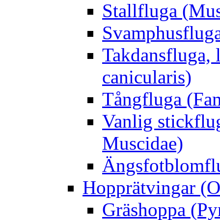
Stallfluga (Mus
Svamphusfluga
Takdansfluga, 
canicularis)
Tångfluga (Fam
Vanlig stickflu
Muscidae)
Ängsfotblomflu
Hopprätvingar (O
Gräshoppa (Py