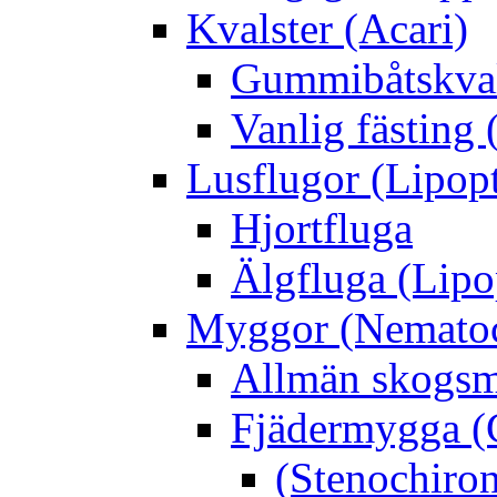
Kvalster (Acari)
Gummibåtskval
Vanlig fästing 
Lusflugor (Lipop
Hjortfluga
Älgfluga (Lipo
Myggor (Nematoc
Allmän skogs
Fjädermygga (
(Stenochiro