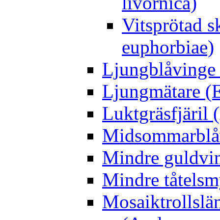
livornica)
Vitsprötad 
euphorbiae)
Ljungblåvinge 
Ljungmätare (E
Luktgräsfjäril
Midsommarblåvi
Mindre guldvin
Mindre tåtelsm
Mosaiktrollslä