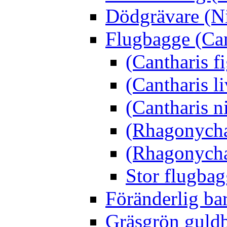
Dödgrävare (Ni
Flugbagge (Can
(Cantharis f
(Cantharis li
(Cantharis n
(Rhagonycha
(Rhagonycha
Stor flugbag
Föränderlig ba
Gräsgrön guldb