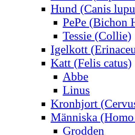
Hund (Canis lupus
PePe (Bichon 
Tessie (Collie)
Igelkott (Erinace
Katt (Felis catus)
Abbe
Linus
Kronhjort (Cervu
Människa (Homo 
Grodden