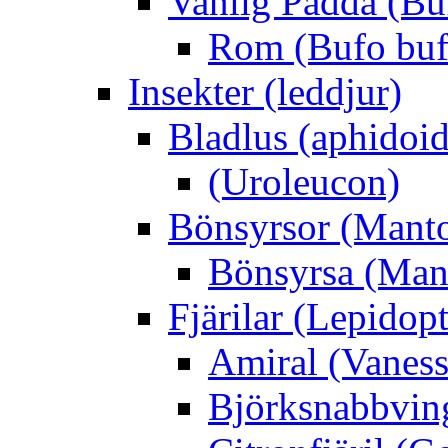
Vanlig Padda (Bu
Rom (Bufo buf
Insekter (leddjur)
Bladlus (aphidoid
(Uroleucon)
Bönsyrsor (Mant
Bönsyrsa (Mant
Fjärilar (Lepidopt
Amiral (Vaness
Björksnabbving