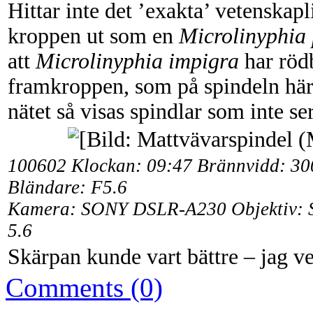
Hittar inte det ’exakta’ vetenskap
kroppen ut som en
Microlinyphia 
att
Microlinyphia impigra
har röd
framkroppen, som på spindeln hä
nätet så visas spindlar som inte 
100602
Klockan: 09:47 Brännvidd: 300
Bländare: F5.6
Kamera:
SONY DSLR-A230 Objektiv: S
5.6
Skärpan kunde vart bättre – jag 
Comments (0)