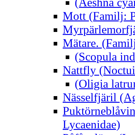
(Aeshna cya
Mott (Familj: P
Myrpärlemorfjär
Mätare. (Famil
(Scopula ind
Nattfly (Noctu
(Oligia latru
Nässelfjäril (Ag
Puktörneblåvi
Lycaenidae)