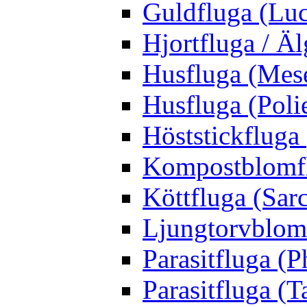
Guldfluga (Luci
Hjortfluga / Ä
Husfluga (Mes
Husfluga (Polie
Höststickfluga
Kompostblomflu
Köttfluga (Sar
Ljungtorvblomf
Parasitfluga (P
Parasitfluga (T