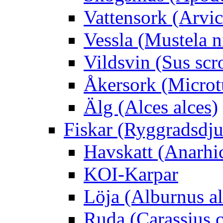
Vattensork (Arvico
Vessla (Mustela n
Vildsvin (Sus scr
Åkersork (Microtu
Älg (Alces alces)
Fiskar (Ryggradsdju
Havskatt (Anarhi
KOI-Karpar
Löja (Alburnus a
Ruda (Carassius c