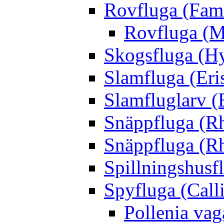
Rovfluga (Fami
Rovfluga (M
Skogsfluga (Hy
Slamfluga (Eris
Slamfluglarv (E
Snäppfluga (R
Snäppfluga (R
Spillningshusfl
Spyfluga (Call
Pollenia va