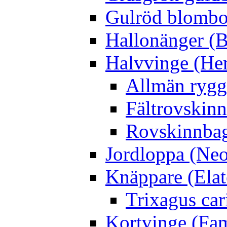
Gulröd blomboc
Hallonänger (B
Halvvinge (He
Allmän rygg
Fältrovskin
Rovskinnbag
Jordloppa (Neo
Knäppare (Elat
Trixagus cari
Kortvinge (Fam