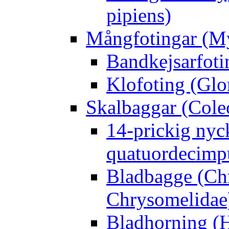
pipiens)
Mångfotingar (M
Bandkejsarfoti
Klofoting (Glo
Skalbaggar (Cole
14-prickig nyc
quatuordecimp
Bladbagge (Ch
Chrysomelidae
Bladhorning (H