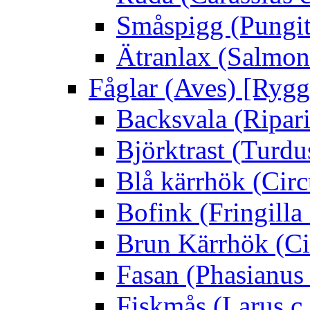
Småspigg (Pungit
Ätranlax (Salmon 
Fåglar (Aves) [Rygg
Backsvala (Ripari
Björktrast (Turdus
Blå kärrhök (Circ
Bofink (Fringilla
Brun Kärrhök (Ci
Fasan (Phasianus 
Fiskmås (Larus c.