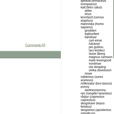
igelkott (erinaceus
europaeus)
katt (felis catus)
abbe
linus
kronhjort (cervus
elaphus)
människa (homo
sapiens)
grodden
kajtsurfare
kändisar
carl-einar
häckner
Comments (0)
jan guillou
larz-kristerz
lasse åberg
magnus carlsson
mark levengood
nordman
ola skogäng
ulrika davidsson
nisse
näbbmus (sorex
araneus)
nötkreatur (bos taurus)
ponny
dartmoorponny
ren (rangifer tarandus)
rådjur (capreolus
capreolus)
skogshare (lepus
timidus)
skogsmus (apodemus
sylvaticus)