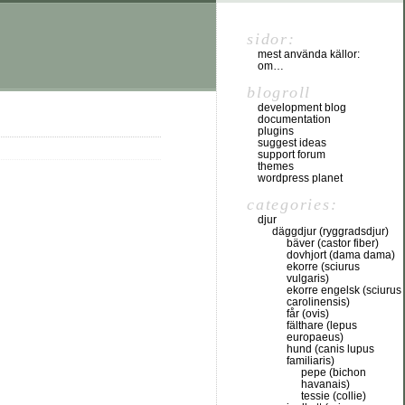
sidor:
mest använda källor:
om…
blogroll
development blog
documentation
plugins
suggest ideas
support forum
themes
wordpress planet
categories:
djur
däggdjur (ryggradsdjur)
bäver (castor fiber)
dovhjort (dama dama)
ekorre (sciurus
vulgaris)
ekorre engelsk (sciurus
carolinensis)
får (ovis)
fälthare (lepus
europaeus)
hund (canis lupus
familiaris)
pepe (bichon
havanais)
tessie (collie)