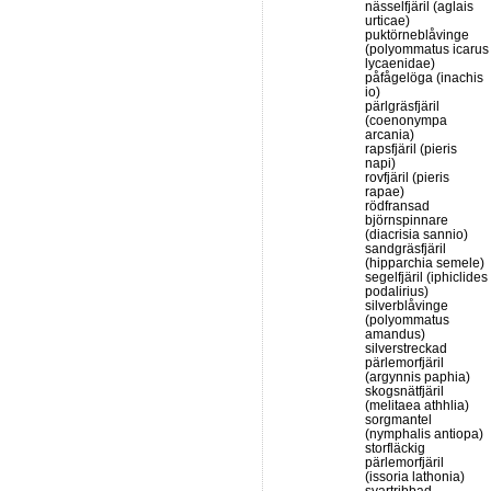
nässelfjäril (aglais
urticae)
puktörneblåvinge
(polyommatus icarus
lycaenidae)
påfågelöga (inachis
io)
pärlgräsfjäril
(coenonympa
arcania)
rapsfjäril (pieris
napi)
rovfjäril (pieris
rapae)
rödfransad
björnspinnare
(diacrisia sannio)
sandgräsfjäril
(hipparchia semele)
segelfjäril (iphiclides
podalirius)
silverblåvinge
(polyommatus
amandus)
silverstreckad
pärlemorfjäril
(argynnis paphia)
skogsnätfjäril
(melitaea athhlia)
sorgmantel
(nymphalis antiopa)
storfläckig
pärlemorfjäril
(issoria lathonia)