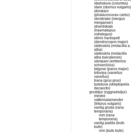
stadsduva (columba)
stare (sturnus vulgaris)
storskarv
(phalacrocorax carbo)
storskrake (mergus
merganser)
strandskata
(haematopus
ostralegus)
större hackspett
(dendrocopos major)
sädesärla (motacílla a.
alba)
sädesärla (motacilla
alba baicalensis)
sävsparv (emberiza
schoeníclus)
talgoxe (parus major)
tofsvipa (vanellus
vanellus)
trana (grus grus)
turkduva (streptopelia
decaocto)
groddjur (ryggradsdjur)
mindre
vattensalamander
(triturus vulgaris)
vanlig groda (rana
temporaria)
rom (rana
temporaria)
vanlig padda (bufo
bufo)
rom (bufo bufo)