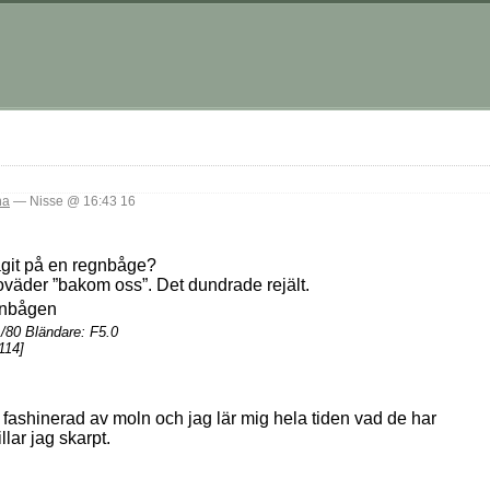
na
— Nisse @ 16:43 16
tagit på en regnbåge?
t oväder ”bakom oss”. Det dundrade rejält.
/80 Bländare: F5.0
114]
 fashinerad av moln och jag lär mig hela tiden vad de har
llar jag skarpt.