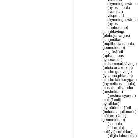
skymningssvärma
(hyles lineata
livornica)
vitsprötad
skymningssvärma
(hyles
euphorbiae)
ljungblåvinge
(plebejus argus)
ljungmätare
(eupithecia nanata
geometridae)
luktgräsfjäril
(aphantopus
hyperantus)
midsommarblåvinge
(aricia artaxerxes)
mindre guldvinge
(lycaena phlaeas)
mindre tåtelsmygare
(thymelicus lineola)
mosaiktrollsländor
(aeshnidae)
(aeshna cyanea)
mott (familj:
pyralidae)
myrpärlemorfjäril
(boloria aquilonaris)
mätare. (familj:
geometridae)
(scopula
inductata)
nattfly (noctuidae)
(oligia latruncula)