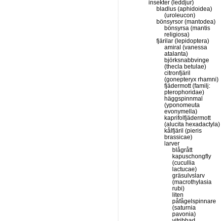
insekter (leddjur)
bladlus (aphidoidea)
(uroleucon)
bönsyrsor (mantodea)
bönsyrsa (mantis
religiosa)
fjärilar (lepidoptera)
amiral (vanessa
atalanta)
björksnabbvinge
(thecla betulae)
citronfjäril
(gonepteryx rhamni)
fjädermott (familj:
pterophoridae)
häggspinnmal
(yponomeuta
evonymella)
kaprifolfjädermott
(alucita hexadactyla)
kålfjäril (pieris
brassicae)
larver
blågrått
kapuschongfly
(cucullia
lactucae)
gräsulvslarv
(macrothylasia
rubi)
liten
påfågelspinnare
(saturnia
pavonia)
vitribbad