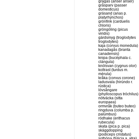
grågås (anser anser)
gråsparv (passer
domesticus)
gräsand (anas p.
platyrhýnchos)
grönfink (carduelis
chloris)
gröngöling (picus
viridis)
gärdsmyg (troglodytes
troglodytes)
kaja (corvus monedula)
kanadagås (branta
canadensis)
knipa (bucéphala c.
clángula)
knölsvan (cygnus olor)
koltrast (turdus m.
mérula)
kråka (corvus corone)
ladusvala (hirúndo r.
rústica)
lövsångare
(phylloscopus tróchilus)
nötväcka (sitta
europaea)
ormvråk (buteo buteo)
ringduva (columba p.
palúmbus)
rödhake (erithacus
rubecula)
skata (pica p. pica)
skäggdopping
(podiceps cristatus)
sothöna (fúlicia a. atra)