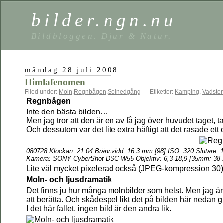
bilder.ngn.nu
Bildbloggen. Djur & Natur.
måndag 28 juli 2008
Himlafenomen
Filed under:
Moln
,
Regnbågen
,
Solnedgång
— Etiketter:
Kamping
,
Vadste
Regnbågen
Inte den bästa bilden…
Men jag tror att den är en av få jag över huvudet taget, 
Och dessutom var det lite extra häftigt att det rasade et
080728 Klockan: 21:04 Brännvidd: 16.3 mm [98] ISO: 320 Slutare: 1
Kamera: SONY CyberShot DSC-W55 Objektiv: 6,3-18,9 [35mm: 38-
Lite väl mycket pixelerad också (JPEG-kompression 30)
Moln- och ljusdramatik
Det finns ju hur många molnbilder som helst. Men jag är
att berätta. Och skådespel likt det på bilden här nedan gi
I det här fallet, ingen bild är den andra lik.