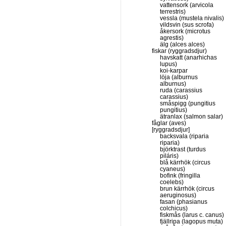
vattensork (arvicola
terrestris)
vessla (mustela nivalis)
vildsvin (sus scrofa)
åkersork (microtus
agrestis)
älg (alces alces)
fiskar (ryggradsdjur)
havskatt (anarhichas
lupus)
koi-karpar
löja (alburnus
alburnus)
ruda (carassius
carassius)
småspigg (pungitius
pungitius)
ätranlax (salmon salar)
fåglar (aves)
[ryggradsdjur]
backsvala (riparia
riparia)
björktrast (turdus
piláris)
blå kärrhök (circus
cyaneus)
bofink (fringilla
coelebs)
brun kärrhök (circus
aeruginosus)
fasan (phasianus
colchicus)
fiskmås (larus c. canus)
fjällripa (lagopus muta)