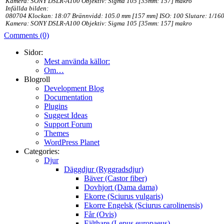
Kamera: SONY DSLR-A100 Objektiv: Sigma 105 [35mm: 157] makro
Infällda bilden:
080704 Klockan: 18:07 Brännvidd: 105.0 mm [157 mm] ISO: 100 Slutare: 1/160
Kamera: SONY DSLR-A100 Objektiv: Sigma 105 [35mm: 157] makro
Comments (0)
Sidor:
Mest använda källor:
Om…
Blogroll
Development Blog
Documentation
Plugins
Suggest Ideas
Support Forum
Themes
WordPress Planet
Categories:
Djur
Däggdjur (Ryggradsdjur)
Bäver (Castor fiber)
Dovhjort (Dama dama)
Ekorre (Sciurus vulgaris)
Ekorre Engelsk (Sciurus carolinensis)
Får (Ovis)
Fälthare (Lepus europaeus)