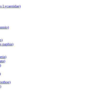
s Lycaenidae)
annio)
s)
is paphia)
onia)
ata)
)
)
pothoe)
)