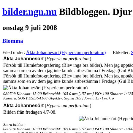
bilder.ngn.nu
Bildbloggen. Djur
onsdag 9 juli 2008
Blomma
Filed under:
Äkta Johannesört (Hypericum perforatum)
— Etiketter:
Äkta Johannesört
(
Hypericum perforatum
)
Försök till Humlefotografering (Blev inga bra bilder). Men jag upptä
samma som en av dem jag inte kunde artbestämma i Fredags (Gul Blom
Försök till Humlefotografering (Blev inga bra bilder). Men jag upptä
samma som en av dem jag inte kunde artbestämma i Fredags (Gul Blom
080709 Klockan: 15:20 Brännvidd: 105.0 mm [157 mm] ISO: 100 Slutare: 1/125
Kamera: SONY DSLR-A100 Objektiv: Sigma 105 [35mm: 157] makro
Äkta Johannesört
(
Hypericum perforatum
)
Bilden från fredagen 4/7-08.
Stora bilden:
080704 Klockan: 18:09 Brännvidd: 105.0 mm [157 mm] ISO: 100 Slutare: 1/200