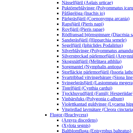
Nässelfjäril (Aglais urticae)
Puktörneblåvinge (Polyommatus icaru
Påfågelöga (Inachis io)
Pärlgräsfjäril (Coenonympa arcania)
Rapsfjäril (Pieris napi)
Rovfjäril (Pieris rapae)
Rödfransad björnspinnare (Diacrisia s
Sandgräsfjäril (Hipparchia semele)
Segelfjäril (Iphiclides Podalirius)
Silverblåvinge (Polyommatus amandu
Silverstreckad pärlemorfjäril (Argynn
Skogsnätfjäril (Melitaea athhlia)
Sorgmantel (Nymphalis antiopa)
Storfläckig pärlemorfjäril (Issoria lath
Svartribbad vitvingebärare (Siona line
Svingelgräsfjäril (Lasiommata megera
Tistelfjäril (Cynthia cardui)
Tjockhuvudfjäril (Familj: Hesperiidae
Vinbärsfuks (Polygonia c-album)
Violettkantad guldvinge (Lycaena hip
Vitgördlad lavmätare (Cleora cinctaria
Flugor (Brachycera)
(Argyra discedens)
(Xylota segnis)
Baltblomfluga (Episyrphus balteatus)