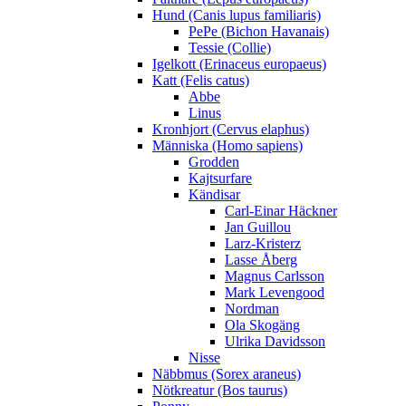
Hund (Canis lupus familiaris)
PePe (Bichon Havanais)
Tessie (Collie)
Igelkott (Erinaceus europaeus)
Katt (Felis catus)
Abbe
Linus
Kronhjort (Cervus elaphus)
Människa (Homo sapiens)
Grodden
Kajtsurfare
Kändisar
Carl-Einar Häckner
Jan Guillou
Larz-Kristerz
Lasse Åberg
Magnus Carlsson
Mark Levengood
Nordman
Ola Skogäng
Ulrika Davidsson
Nisse
Näbbmus (Sorex araneus)
Nötkreatur (Bos taurus)