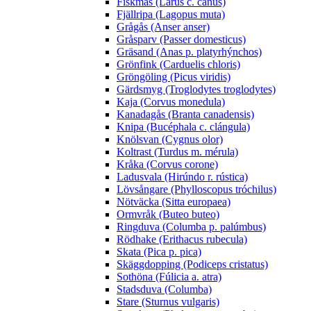
Fiskmås (Larus c. canus)
Fjällripa (Lagopus muta)
Grågås (Anser anser)
Gråsparv (Passer domesticus)
Gräsand (Anas p. platyrhýnchos)
Grönfink (Carduelis chloris)
Gröngöling (Picus viridis)
Gärdsmyg (Troglodytes troglodytes)
Kaja (Corvus monedula)
Kanadagås (Branta canadensis)
Knipa (Bucéphala c. clángula)
Knölsvan (Cygnus olor)
Koltrast (Turdus m. mérula)
Kråka (Corvus corone)
Ladusvala (Hirúndo r. rústica)
Lövsångare (Phylloscopus tróchilus)
Nötväcka (Sitta europaea)
Ormvråk (Buteo buteo)
Ringduva (Columba p. palúmbus)
Rödhake (Erithacus rubecula)
Skata (Pica p. pica)
Skäggdopping (Podiceps cristatus)
Sothöna (Fúlicia a. atra)
Stadsduva (Columba)
Stare (Sturnus vulgaris)