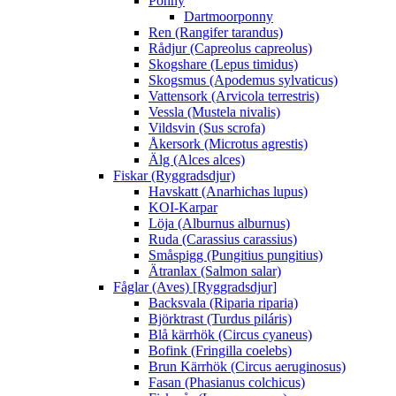
Ponny
Dartmoorponny
Ren (Rangifer tarandus)
Rådjur (Capreolus capreolus)
Skogshare (Lepus timidus)
Skogsmus (Apodemus sylvaticus)
Vattensork (Arvicola terrestris)
Vessla (Mustela nivalis)
Vildsvin (Sus scrofa)
Åkersork (Microtus agrestis)
Älg (Alces alces)
Fiskar (Ryggradsdjur)
Havskatt (Anarhichas lupus)
KOI-Karpar
Löja (Alburnus alburnus)
Ruda (Carassius carassius)
Småspigg (Pungitius pungitius)
Ätranlax (Salmon salar)
Fåglar (Aves) [Ryggradsdjur]
Backsvala (Riparia riparia)
Björktrast (Turdus piláris)
Blå kärrhök (Circus cyaneus)
Bofink (Fringilla coelebs)
Brun Kärrhök (Circus aeruginosus)
Fasan (Phasianus colchicus)