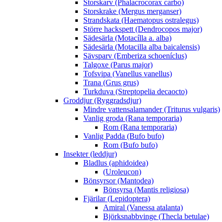
Storskarv (Phalacrocorax carbo)
Storskrake (Mergus merganser)
Strandskata (Haematopus ostralegus)
Större hackspett (Dendrocopos major)
Sädesärla (Motacílla a. alba)
Sädesärla (Motacilla alba baicalensis)
Sävsparv (Emberiza schoeníclus)
Talgoxe (Parus major)
Tofsvipa (Vanellus vanellus)
Trana (Grus grus)
Turkduva (Streptopelia decaocto)
Groddjur (Ryggradsdjur)
Mindre vattensalamander (Triturus vulgaris)
Vanlig groda (Rana temporaria)
Rom (Rana temporaria)
Vanlig Padda (Bufo bufo)
Rom (Bufo bufo)
Insekter (leddjur)
Bladlus (aphidoidea)
(Uroleucon)
Bönsyrsor (Mantodea)
Bönsyrsa (Mantis religiosa)
Fjärilar (Lepidoptera)
Amiral (Vanessa atalanta)
Björksnabbvinge (Thecla betulae)