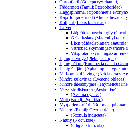
Citronfjäril (Gonepteryx rhamni)
Fjädermott (Familj: Pterophoridae)
Häggspinnmal (Yponomeuta evonyme
Kaprifolfjädermott (Alucita hexadacty
Kålfjäril (Pieris brassicae)
Larver
Blågrått kapuschongfly (Cuculli
Gräsulvslarv (Macrothylasia rub
Liten påfågelspinnare (saturnia
Vitribbad skymningssvärmare (H
Vitsprötad skymningssvärmare 
Ljungblåvinge (Plebejus argus)
Ljungmätare (Eupithecia nanata Geom
Luktgräsfjäril (Aphantopus hyperantu
Midsommarblåvinge (Aricia artaxerxe
Mindre guldvinge (Lycaena phlaeas)
Mindre tåtelsmygare (Thymelicus line
Mosaiktrollsländor (Aeshnidae)
(Aeshna cyanea)
Mott (Familj: Pyralidae)
Myrpärlemorfjäril (Boloria aquilonaris
Mätare. (Familj: Geometridae)
(Scopula inductata)
Nattfly (Noctuidae)
(Oligia latruncula)