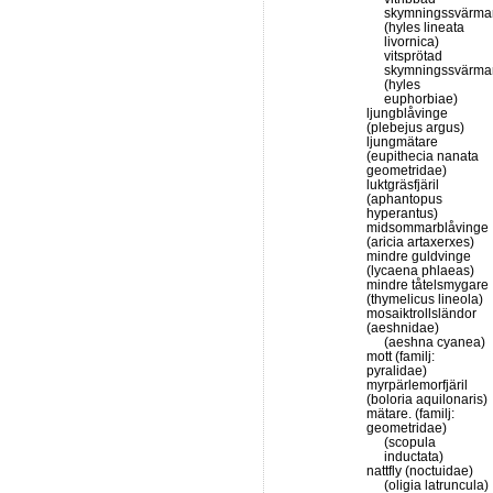
skymningssvärma
(hyles lineata
livornica)
vitsprötad
skymningssvärma
(hyles
euphorbiae)
ljungblåvinge
(plebejus argus)
ljungmätare
(eupithecia nanata
geometridae)
luktgräsfjäril
(aphantopus
hyperantus)
midsommarblåvinge
(aricia artaxerxes)
mindre guldvinge
(lycaena phlaeas)
mindre tåtelsmygare
(thymelicus lineola)
mosaiktrollsländor
(aeshnidae)
(aeshna cyanea)
mott (familj:
pyralidae)
myrpärlemorfjäril
(boloria aquilonaris)
mätare. (familj:
geometridae)
(scopula
inductata)
nattfly (noctuidae)
(oligia latruncula)