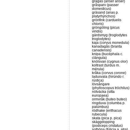
grågås (anser anser)
gråsparv (passer
domesticus)
gräsand (anas p.
platyrhýnchos)
grönfink (carduelis
chloris)
gröngöling (picus
viridis)
gärdsmyg (troglodytes
troglodytes)
kaja (corvus monedula)
kanadagås (branta
canadensis)
knipa (bucéphala c.
clángula)
knölsvan (cygnus olor)
koltrast (turdus m.
mérula)
kråka (corvus corone)
ladusvala (hirúndo r.
rústica)
lövsångare
(phylloscopus tróchilus)
nötväcka (sitta
europaea)
ormvråk (buteo buteo)
ringduva (columba p.
palúmbus)
rödhake (erithacus
rubecula)
skata (pica p. pica)
skäggdopping
(podiceps cristatus)
sothöna (fúlicia a. atra)