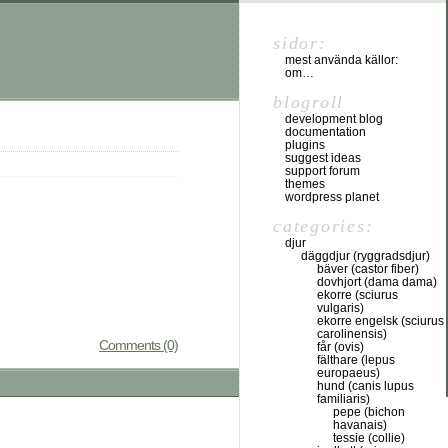
sidor:
mest använda källor:
om…
blogroll
development blog
documentation
plugins
suggest ideas
support forum
themes
wordpress planet
categories:
djur
däggdjur (ryggradsdjur)
bäver (castor fiber)
dovhjort (dama dama)
ekorre (sciurus
vulgaris)
ekorre engelsk (sciurus
carolinensis)
Comments (0)
får (ovis)
fälthare (lepus
europaeus)
hund (canis lupus
familiaris)
pepe (bichon
havanais)
tessie (collie)