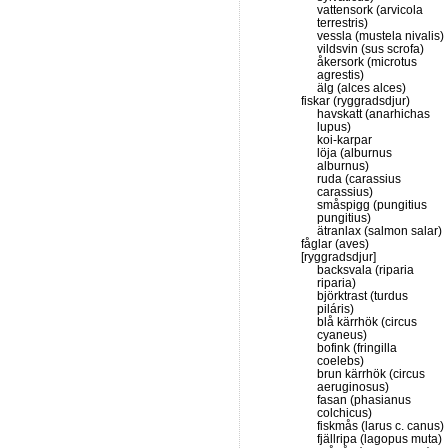
vattensork (arvicola
terrestris)
vessla (mustela nivalis)
vildsvin (sus scrofa)
åkersork (microtus
agrestis)
älg (alces alces)
fiskar (ryggradsdjur)
havskatt (anarhichas
lupus)
koi-karpar
löja (alburnus
alburnus)
ruda (carassius
carassius)
småspigg (pungitius
pungitius)
ätranlax (salmon salar)
fåglar (aves)
[ryggradsdjur]
backsvala (riparia
riparia)
björktrast (turdus
piláris)
blå kärrhök (circus
cyaneus)
bofink (fringilla
coelebs)
brun kärrhök (circus
aeruginosus)
fasan (phasianus
colchicus)
fiskmås (larus c. canus)
fjällripa (lagopus muta)