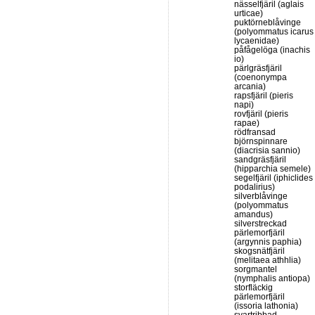
nässelfjäril (aglais
urticae)
puktörneblåvinge
(polyommatus icarus
lycaenidae)
påfågelöga (inachis
io)
pärlgräsfjäril
(coenonympa
arcania)
rapsfjäril (pieris
napi)
rovfjäril (pieris
rapae)
rödfransad
björnspinnare
(diacrisia sannio)
sandgräsfjäril
(hipparchia semele)
segelfjäril (iphiclides
podalirius)
silverblåvinge
(polyommatus
amandus)
silverstreckad
pärlemorfjäril
(argynnis paphia)
skogsnätfjäril
(melitaea athhlia)
sorgmantel
(nymphalis antiopa)
storfläckig
pärlemorfjäril
(issoria lathonia)