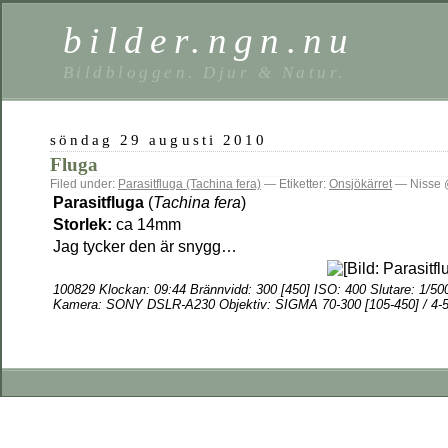
bilder.ngn.nu
Bildbloggen. Djur & Natur.
söndag 29 augusti 2010
Fluga
Filed under:
Parasitfluga (Tachina fera)
— Etiketter:
Onsjökärret
— Nisse 
Parasitfluga
(
Tachina fera
)
Storlek
:
ca 14mm
Jag tycker den är snygg…
100829
Klockan: 09:44 Brännvidd: 300
[450] ISO: 400 Slutare: 1/50
Kamera:
SONY DSLR-A230 Objektiv: SIGMA 70-300 [105-450] / 4-5