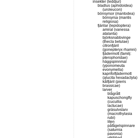
insekter (leddjur)
bladlus (aphidoidea)
(uroleucon)
bönsyrsor (mantodea)
bönsyrsa (mantis
religiosa)
fjärilar (lepidoptera)
amiral (vanessa
atalanta)
björksnabbvinge
(thecla betulae)
citronfjäril
(gonepteryx rhamni)
fjädermott (familj:
pterophoridae)
häggspinnmal
(yponomeuta
evonymella)
kaprifolfjädermott
(alucita hexadactyla)
kålfjäril (pieris
brassicae)
larver
blågrått
kapuschongfly
(cucullia
lactucae)
gräsulvslarv
(macrothylasia
rubi)
liten
påfågelspinnare
(saturnia
pavonia)
vitribbad