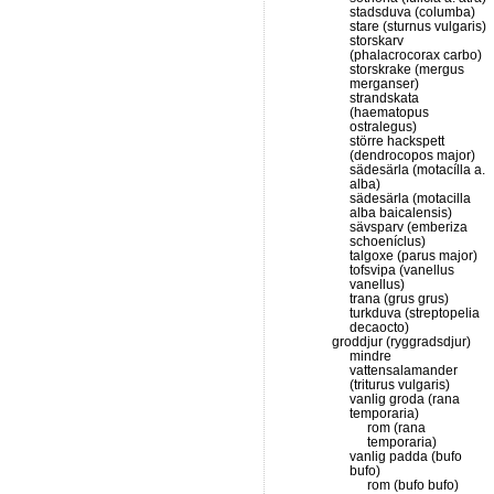
stadsduva (columba)
stare (sturnus vulgaris)
storskarv
(phalacrocorax carbo)
storskrake (mergus
merganser)
strandskata
(haematopus
ostralegus)
större hackspett
(dendrocopos major)
sädesärla (motacílla a.
alba)
sädesärla (motacilla
alba baicalensis)
sävsparv (emberiza
schoeníclus)
talgoxe (parus major)
tofsvipa (vanellus
vanellus)
trana (grus grus)
turkduva (streptopelia
decaocto)
groddjur (ryggradsdjur)
mindre
vattensalamander
(triturus vulgaris)
vanlig groda (rana
temporaria)
rom (rana
temporaria)
vanlig padda (bufo
bufo)
rom (bufo bufo)