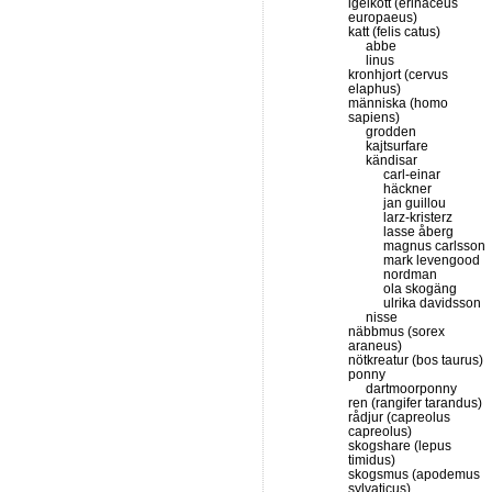
igelkott (erinaceus
europaeus)
katt (felis catus)
abbe
linus
kronhjort (cervus
elaphus)
människa (homo
sapiens)
grodden
kajtsurfare
kändisar
carl-einar
häckner
jan guillou
larz-kristerz
lasse åberg
magnus carlsson
mark levengood
nordman
ola skogäng
ulrika davidsson
nisse
näbbmus (sorex
araneus)
nötkreatur (bos taurus)
ponny
dartmoorponny
ren (rangifer tarandus)
rådjur (capreolus
capreolus)
skogshare (lepus
timidus)
skogsmus (apodemus
sylvaticus)