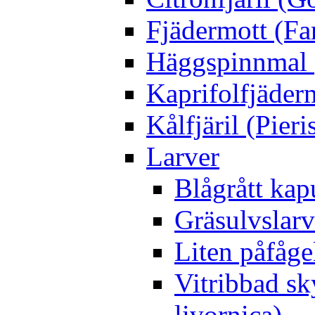
Fjädermott (Fa
Häggspinnmal 
Kaprifolfjäder
Kålfjäril (Pieri
Larver
Blågrått kap
Gräsulvslarv
Liten påfåge
Vitribbad sk
livornica)