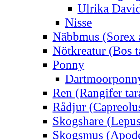
Ulrika Davi
Nisse
Näbbmus (Sorex 
Nötkreatur (Bos t
Ponny
Dartmoorponn
Ren (Rangifer ta
Rådjur (Capreolu
Skogshare (Lepus
Skogsmus (Apode