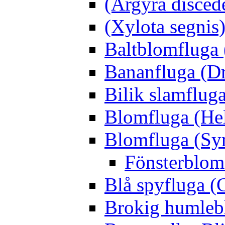
(Argyra disced
(Xylota segnis
Baltblomfluga 
Bananfluga (Dr
Bilik slamfluga
Blomfluga (Hel
Blomfluga (Sy
Fönsterblomf
Blå spyfluga (
Brokig humleb