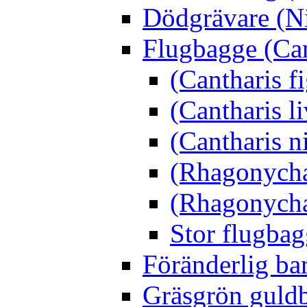
Dödgrävare (Ni
Flugbagge (Can
(Cantharis f
(Cantharis li
(Cantharis n
(Rhagonycha
(Rhagonycha
Stor flugbag
Föränderlig ba
Gräsgrön guldb