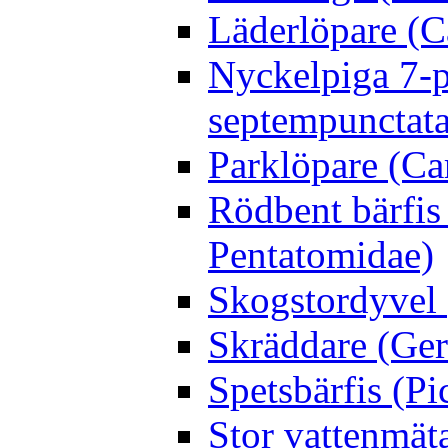
Läderlöpare (C
Nyckelpiga 7-p
septempunctata
Parklöpare (Ca
Rödbent bärfis
Pentatomidae)
Skogstordyvel 
Skräddare (Gerr
Spetsbärfis (P
Stor vattenmät