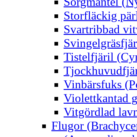
Sorgmantel (Ny
Storfläckig pär
Svartribbad vit
Svingelgräsfjä
Tistelfjäril (Cy
Tjockhuvudfjär
Vinbärsfuks (P
Violettkantad 
Vitgördlad lavm
Flugor (Brachyce