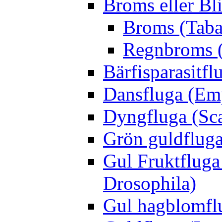
Broms eller Bl
Broms (Taba
Regnbroms (
Bärfisparasit
Dansfluga (Emp
Dyngfluga (Sca
Grön guldfluga 
Gul Fruktfluga
Drosophila)
Gul hagblomflu