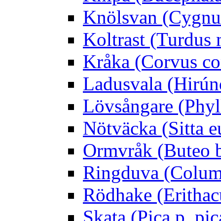
Knölsvan (Cygnus
Koltrast (Turdus 
Kråka (Corvus co
Ladusvala (Hirúnd
Lövsångare (Phyl
Nötväcka (Sitta e
Ormvråk (Buteo 
Ringduva (Colum
Rödhake (Erithac
Skata (Pica p. pic