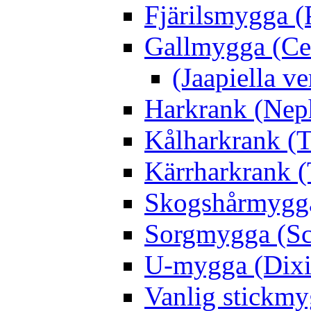
Fjärilsmygga (
Gallmygga (Ce
(Jaapiella v
Harkrank (Nep
Kålharkrank (T
Kärrharkrank (
Skogshårmygga 
Sorgmygga (Sc
U-mygga (Dixi
Vanlig stickmy