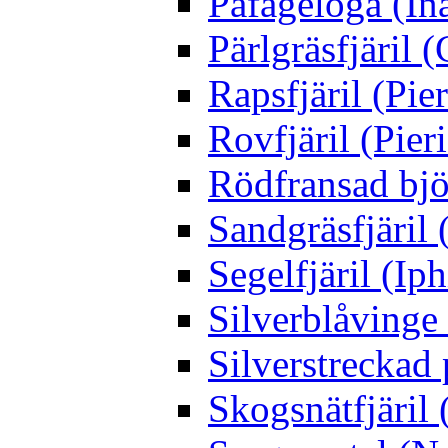
Påfågelöga (Ina
Pärlgräsfjäril
Rapsfjäril (Pier
Rovfjäril (Pier
Rödfransad bjö
Sandgräsfjäril
Segelfjäril (Iph
Silverblåving
Silverstreckad 
Skogsnätfjäril 