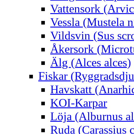
Vattensork (Arvico
Vessla (Mustela n
Vildsvin (Sus scr
Åkersork (Microtu
Älg (Alces alces)
Fiskar (Ryggradsdju
Havskatt (Anarhi
KOI-Karpar
Löja (Alburnus a
Ruda (Carassius c