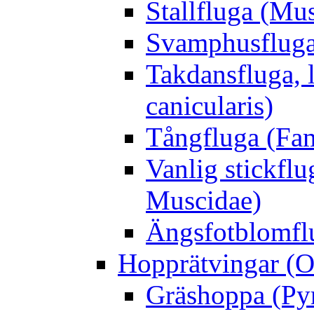
Stallfluga (Mus
Svamphusfluga
Takdansfluga, 
canicularis)
Tångfluga (Fam
Vanlig stickflu
Muscidae)
Ängsfotblomflu
Hopprätvingar (O
Gräshoppa (Py