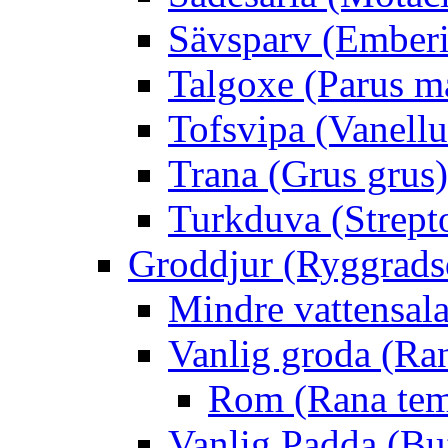
Sävsparv (Emberi
Talgoxe (Parus m
Tofsvipa (Vanellu
Trana (Grus grus)
Turkduva (Strept
Groddjur (Ryggrads
Mindre vattensala
Vanlig groda (Ra
Rom (Rana tem
Vanlig Padda (Bu