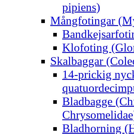
pipiens)
Mångfotingar (M
Bandkejsarfoti
Klofoting (Glo
Skalbaggar (Cole
14-prickig nyc
quatuordecimp
Bladbagge (Ch
Chrysomelidae
Bladhorning (H