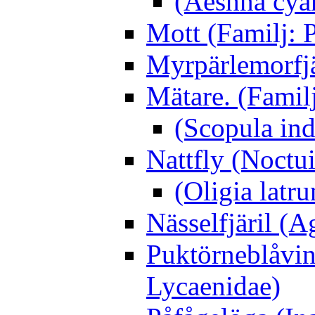
(Aeshna cya
Mott (Familj: P
Myrpärlemorfjär
Mätare. (Famil
(Scopula ind
Nattfly (Noctu
(Oligia latru
Nässelfjäril (Ag
Puktörneblåvi
Lycaenidae)