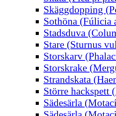
Skäggdopping (Po
Sothöna (Fúlicia a
Stadsduva (Colu
Stare (Sturnus vu
Storskarv (Phalac
Storskrake (Merg
Strandskata (Hae
Större hackspett
Sädesärla (Motacíl
Sädesärla (Motacil