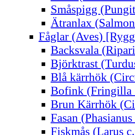
Småspigg (Pungit
Ätranlax (Salmon 
Fåglar (Aves) [Rygg
Backsvala (Ripari
Björktrast (Turdus
Blå kärrhök (Circ
Bofink (Fringilla
Brun Kärrhök (Ci
Fasan (Phasianus 
Fiskmås (Larus c.