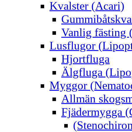
Kvalster (Acari)
Gummibåtskval
Vanlig fästing 
Lusflugor (Lipop
Hjortfluga
Älgfluga (Lipo
Myggor (Nematoc
Allmän skogs
Fjädermygga (
(Stenochiro