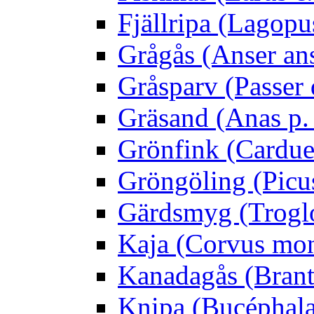
Fjällripa (Lagopu
Grågås (Anser an
Gråsparv (Passer
Gräsand (Anas p.
Grönfink (Carduel
Gröngöling (Picus
Gärdsmyg (Troglo
Kaja (Corvus mo
Kanadagås (Brant
Knipa (Bucéphala 