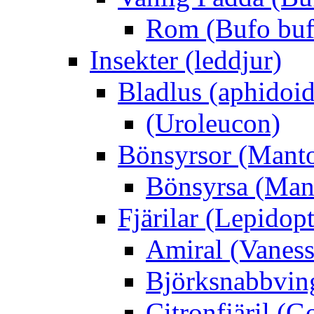
Rom (Bufo buf
Insekter (leddjur)
Bladlus (aphidoid
(Uroleucon)
Bönsyrsor (Mant
Bönsyrsa (Mant
Fjärilar (Lepidopt
Amiral (Vaness
Björksnabbving
Citronfjäril (