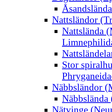
Åsandslända
Nattsländor (T
Nattslända 
Limnephilid
Nattsländela
Stor spiralh
Phryganeida
Näbbsländor (
Näbbslända 
Nätvinge (Neur