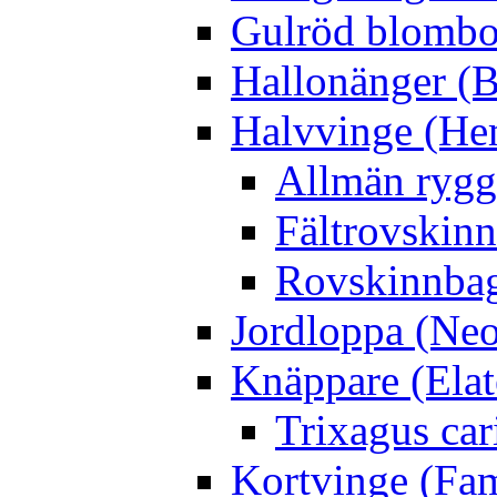
Gulröd blomboc
Hallonänger (B
Halvvinge (He
Allmän rygg
Fältrovskin
Rovskinnbag
Jordloppa (Neo
Knäppare (Elat
Trixagus cari
Kortvinge (Fam