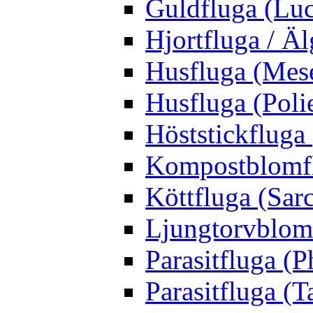
Guldfluga (Luci
Hjortfluga / Ä
Husfluga (Mes
Husfluga (Polie
Höststickfluga
Kompostblomflu
Köttfluga (Sar
Ljungtorvblomf
Parasitfluga (P
Parasitfluga (T