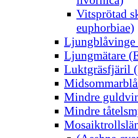
Vitsprötad 
euphorbiae)
Ljungblåvinge 
Ljungmätare (E
Luktgräsfjäril
Midsommarblåvi
Mindre guldvin
Mindre tåtelsm
Mosaiktrollslä