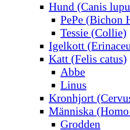
Hund (Canis lupus
PePe (Bichon 
Tessie (Collie)
Igelkott (Erinace
Katt (Felis catus)
Abbe
Linus
Kronhjort (Cervu
Människa (Homo 
Grodden