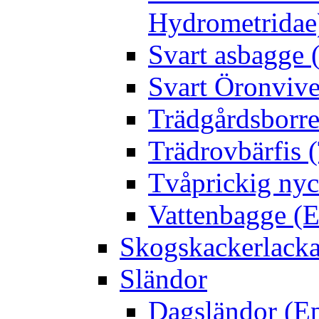
Hydrometridae
Svart asbagge (
Svart Öronvive
Trädgårdsborre
Trädrovbärfis (
Tvåprickig nyc
Vattenbagge (E
Skogskackerlacka
Sländor
Dagsländor (E