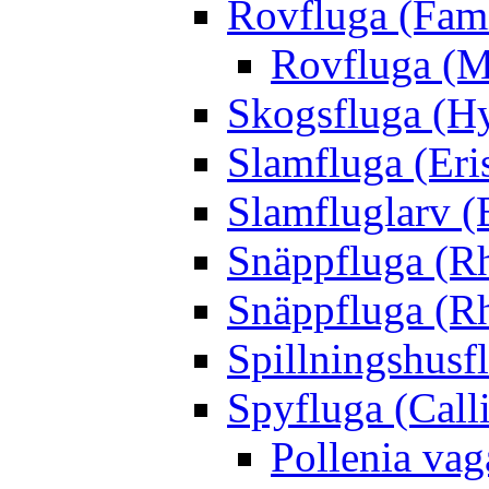
Rovfluga (Fami
Rovfluga (M
Skogsfluga (Hy
Slamfluga (Eris
Slamfluglarv (E
Snäppfluga (R
Snäppfluga (R
Spillningshusfl
Spyfluga (Call
Pollenia va