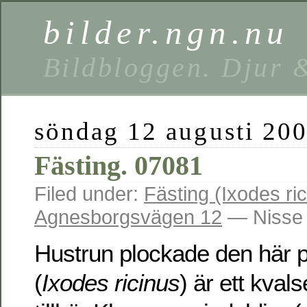
bilder.ngn.nu
Bildbloggen. Djur 
söndag 12 augusti 20
Fästing. 07081
Filed under:
Fästing (Ixodes ri
Agnesborgsvägen 12
— Nisse 
Hustrun plockade den här p
(
Ixodes ricinus
) är ett kvals