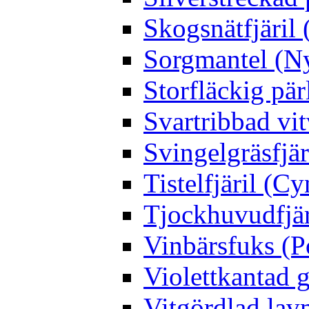
Skogsnätfjäril 
Sorgmantel (Ny
Storfläckig pär
Svartribbad vit
Svingelgräsfjä
Tistelfjäril (Cy
Tjockhuvudfjär
Vinbärsfuks (P
Violettkantad 
Vitgördlad lavm