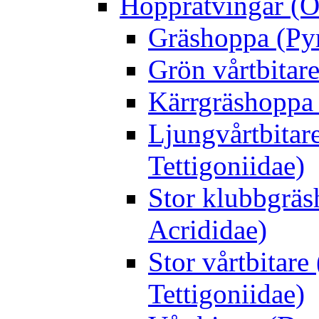
Hopprätvingar (O
Gräshoppa (Py
Grön vårtbitare
Kärrgräshoppa 
Ljungvårtbitar
Tettigoniidae)
Stor klubbgrä
Acrididae)
Stor vårtbitare
Tettigoniidae)