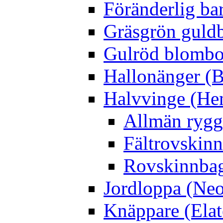
Föränderlig ba
Gräsgrön guldb
Gulröd blomboc
Hallonänger (B
Halvvinge (He
Allmän rygg
Fältrovskin
Rovskinnbag
Jordloppa (Neo
Knäppare (Elat