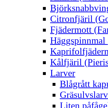
Björksnabbving
Citronfjäril (
Fjädermott (Fa
Häggspinnmal 
Kaprifolfjäder
Kålfjäril (Pieri
Larver
Blågrått kap
Gräsulvslarv
Liten påfåge