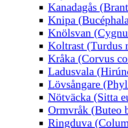
Kanadagås (Brant
Knipa (Bucéphala 
Knölsvan (Cygnus
Koltrast (Turdus 
Kråka (Corvus co
Ladusvala (Hirúnd
Lövsångare (Phyl
Nötväcka (Sitta e
Ormvråk (Buteo 
Ringduva (Colum