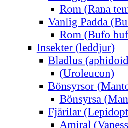
Rom (Rana tem
Vanlig Padda (Bu
Rom (Bufo buf
Insekter (leddjur)
Bladlus (aphidoid
(Uroleucon)
Bönsyrsor (Mant
Bönsyrsa (Mant
Fjärilar (Lepidopt
Amiral (Vaness