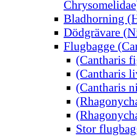
Chrysomelidae
Bladhorning (H
Dödgrävare (Ni
Flugbagge (Can
(Cantharis f
(Cantharis li
(Cantharis n
(Rhagonycha
(Rhagonycha
Stor flugbag