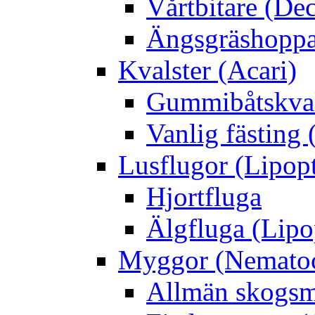
Vårtbitare (Dec
Ängsgräshoppa
Kvalster (Acari)
Gummibåtskval
Vanlig fästing 
Lusflugor (Lipop
Hjortfluga
Älgfluga (Lipo
Myggor (Nematoc
Allmän skogs