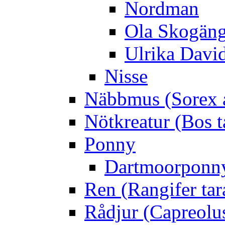
Nordman
Ola Skogän
Ulrika Davi
Nisse
Näbbmus (Sorex 
Nötkreatur (Bos t
Ponny
Dartmoorponn
Ren (Rangifer ta
Rådjur (Capreolu