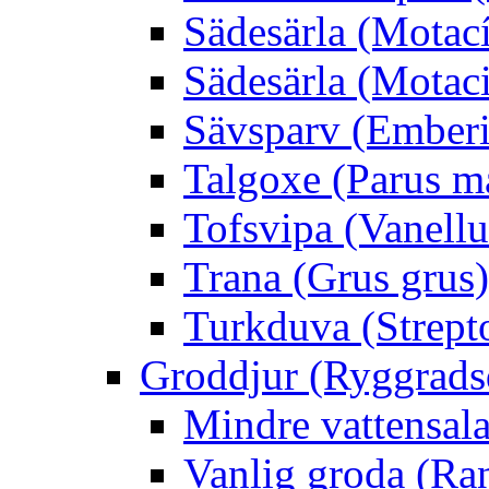
Sädesärla (Motacíl
Sädesärla (Motacil
Sävsparv (Emberi
Talgoxe (Parus m
Tofsvipa (Vanellu
Trana (Grus grus)
Turkduva (Strept
Groddjur (Ryggrads
Mindre vattensala
Vanlig groda (Ra