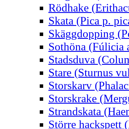
Rödhake (Erithac
Skata (Pica p. pic
Skäggdopping (Po
Sothöna (Fúlicia a
Stadsduva (Colu
Stare (Sturnus vu
Storskarv (Phalac
Storskrake (Merg
Strandskata (Hae
Större hackspett