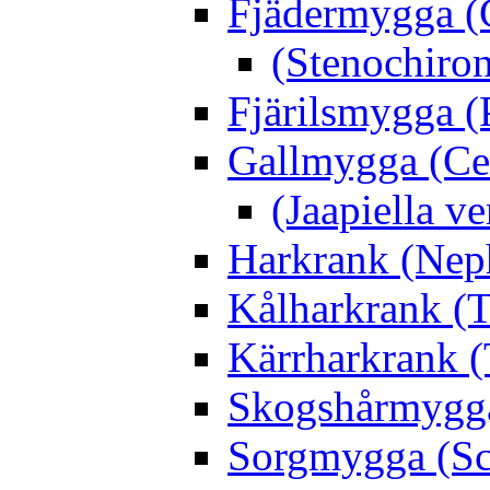
Fjädermygga (
(Stenochiro
Fjärilsmygga (
Gallmygga (Ce
(Jaapiella v
Harkrank (Nep
Kålharkrank (T
Kärrharkrank (
Skogshårmygga 
Sorgmygga (Sc