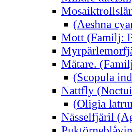
Mosaiktrollslä
(Aeshna cya
Mott (Familj: P
Myrpärlemorfjär
Mätare. (Famil
(Scopula ind
Nattfly (Noctu
(Oligia latru
Nässelfjäril (Ag
Puktörneblåvi