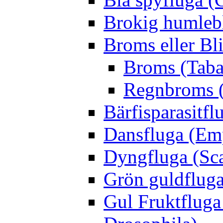
Brokig humleb
Broms eller Bl
Broms (Taba
Regnbroms (
Bärfisparasit
Dansfluga (Emp
Dyngfluga (Sca
Grön guldfluga 
Gul Fruktfluga