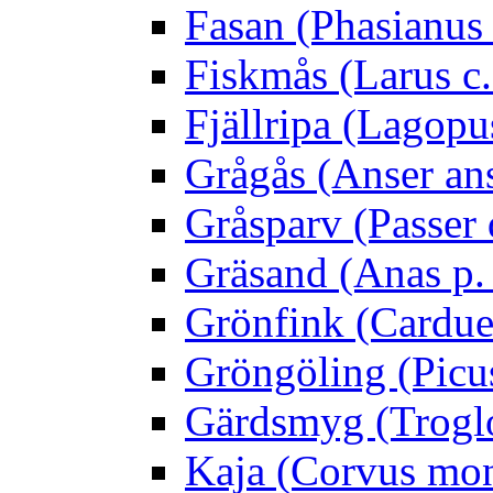
Fasan (Phasianus 
Fiskmås (Larus c.
Fjällripa (Lagopu
Grågås (Anser an
Gråsparv (Passer
Gräsand (Anas p.
Grönfink (Carduel
Gröngöling (Picus
Gärdsmyg (Troglo
Kaja (Corvus mo