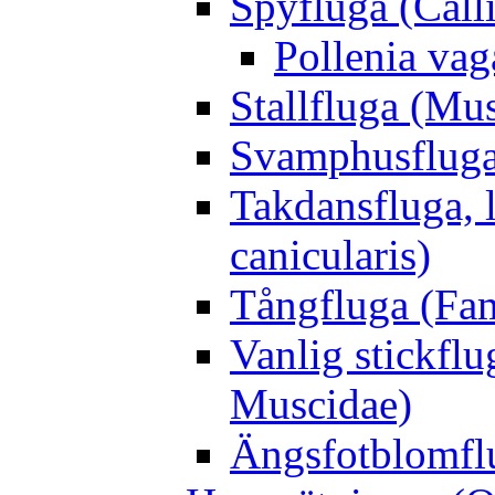
Spyfluga (Call
Pollenia va
Stallfluga (Mus
Svamphusfluga
Takdansfluga, 
canicularis)
Tångfluga (Fam
Vanlig stickflu
Muscidae)
Ängsfotblomflu