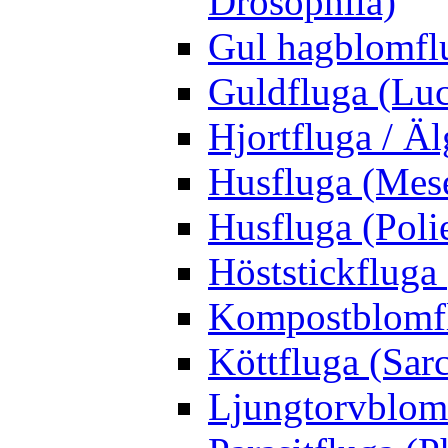
Drosophila)
Gul hagblomflu
Guldfluga (Luci
Hjortfluga / Ä
Husfluga (Mes
Husfluga (Polie
Höststickfluga
Kompostblomflu
Köttfluga (Sar
Ljungtorvblomf