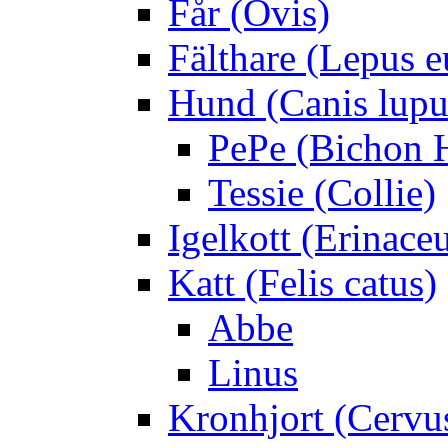
Får (Ovis)
Fälthare (Lepus 
Hund (Canis lupus
PePe (Bichon 
Tessie (Collie)
Igelkott (Erinace
Katt (Felis catus)
Abbe
Linus
Kronhjort (Cervu