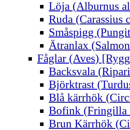
Löja (Alburnus a
Ruda (Carassius c
Småspigg (Pungit
Ätranlax (Salmon 
Fåglar (Aves) [Rygg
Backsvala (Ripari
Björktrast (Turdus
Blå kärrhök (Circ
Bofink (Fringilla
Brun Kärrhök (Ci