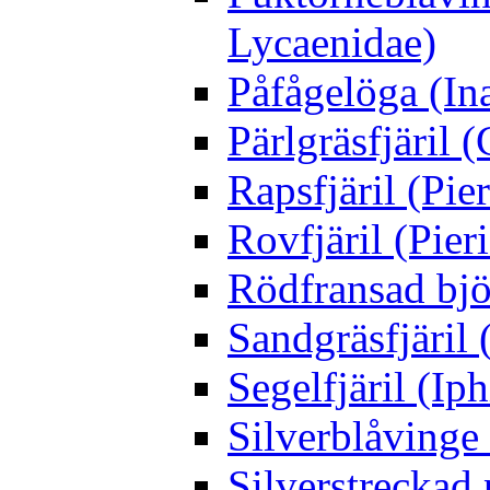
Lycaenidae)
Påfågelöga (Ina
Pärlgräsfjäril
Rapsfjäril (Pier
Rovfjäril (Pier
Rödfransad bjö
Sandgräsfjäril
Segelfjäril (Iph
Silverblåving
Silverstreckad 