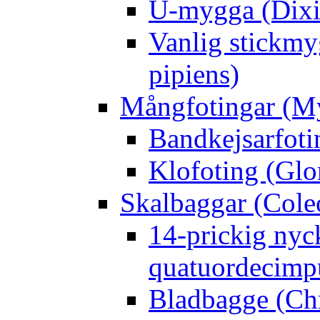
U-mygga (Dixi
Vanlig stickmy
pipiens)
Mångfotingar (M
Bandkejsarfoti
Klofoting (Glo
Skalbaggar (Cole
14-prickig nyc
quatuordecimp
Bladbagge (Ch