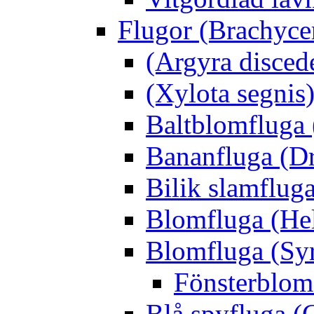
Flugor (Brachyce
(Argyra disced
(Xylota segnis
Baltblomfluga 
Bananfluga (Dr
Bilik slamfluga
Blomfluga (Hel
Blomfluga (Sy
Fönsterblomf
Blå spyfluga (