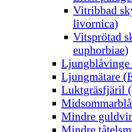
Vitribbad sk
livornica)
Vitsprötad 
euphorbiae)
Ljungblåvinge 
Ljungmätare (E
Luktgräsfjäril
Midsommarblåvi
Mindre guldvin
Mindre tåtelsm