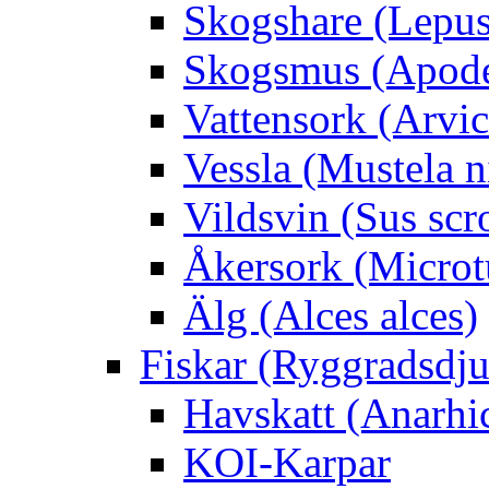
Skogshare (Lepus
Skogsmus (Apode
Vattensork (Arvico
Vessla (Mustela n
Vildsvin (Sus scr
Åkersork (Microtu
Älg (Alces alces)
Fiskar (Ryggradsdju
Havskatt (Anarhi
KOI-Karpar