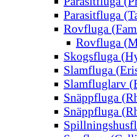
Parasitfluga (P
Parasitfluga (T
Rovfluga (Fami
Rovfluga (M
Skogsfluga (Hy
Slamfluga (Eris
Slamfluglarv (E
Snäppfluga (R
Snäppfluga (R
Spillningshusfl