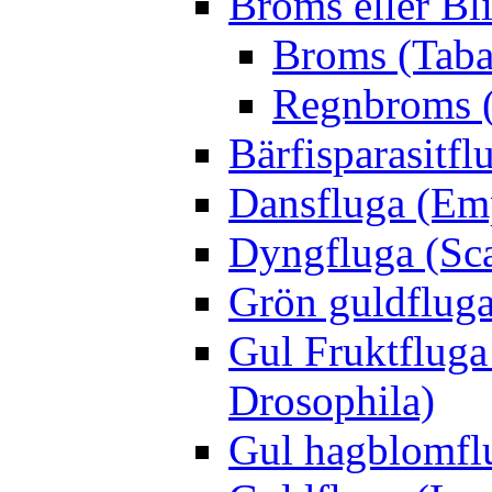
Broms eller Bl
Broms (Taba
Regnbroms (
Bärfisparasit
Dansfluga (Emp
Dyngfluga (Sca
Grön guldfluga 
Gul Fruktfluga
Drosophila)
Gul hagblomflu