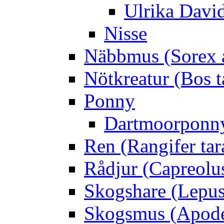
Ulrika Davi
Nisse
Näbbmus (Sorex 
Nötkreatur (Bos t
Ponny
Dartmoorponn
Ren (Rangifer ta
Rådjur (Capreolu
Skogshare (Lepus
Skogsmus (Apode