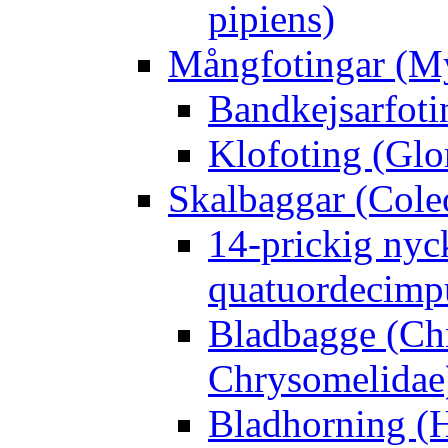
pipiens)
Mångfotingar (M
Bandkejsarfoti
Klofoting (Glo
Skalbaggar (Cole
14-prickig nyc
quatuordecimp
Bladbagge (Ch
Chrysomelidae
Bladhorning (H