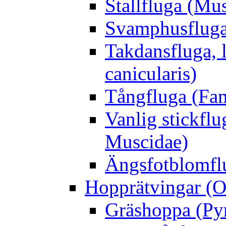
Stallfluga (Mus
Svamphusfluga
Takdansfluga, 
canicularis)
Tångfluga (Fam
Vanlig stickflu
Muscidae)
Ängsfotblomflu
Hopprätvingar (O
Gräshoppa (Py