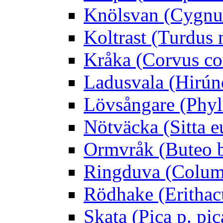
Knölsvan (Cygnus
Koltrast (Turdus 
Kråka (Corvus co
Ladusvala (Hirúnd
Lövsångare (Phyl
Nötväcka (Sitta e
Ormvråk (Buteo 
Ringduva (Colum
Rödhake (Erithac
Skata (Pica p. pic