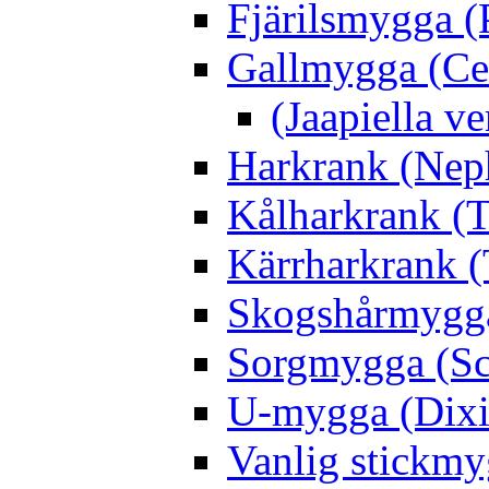
Fjärilsmygga (
Gallmygga (Ce
(Jaapiella v
Harkrank (Nep
Kålharkrank (T
Kärrharkrank (
Skogshårmygga 
Sorgmygga (Sc
U-mygga (Dixi
Vanlig stickmy