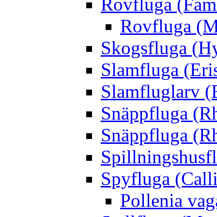
Rovfluga (Fami
Rovfluga (M
Skogsfluga (Hy
Slamfluga (Eris
Slamfluglarv (E
Snäppfluga (R
Snäppfluga (R
Spillningshusfl
Spyfluga (Call
Pollenia va