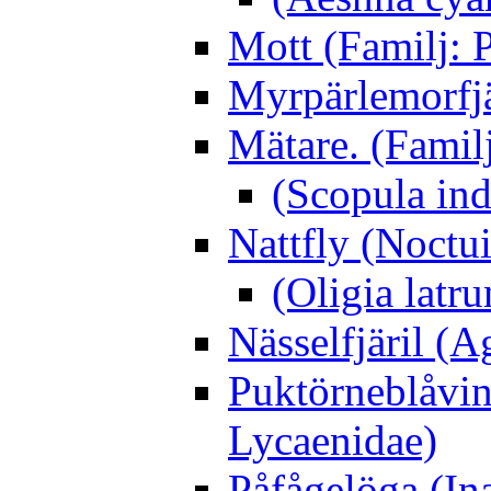
Mott (Familj: P
Myrpärlemorfjär
Mätare. (Famil
(Scopula ind
Nattfly (Noctu
(Oligia latru
Nässelfjäril (Ag
Puktörneblåvi
Lycaenidae)
Påfågelöga (Ina