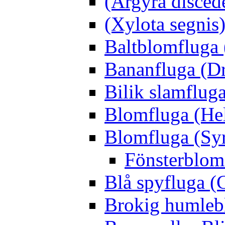
(Argyra disced
(Xylota segnis
Baltblomfluga 
Bananfluga (Dr
Bilik slamfluga
Blomfluga (Hel
Blomfluga (Sy
Fönsterblomf
Blå spyfluga (
Brokig humleb