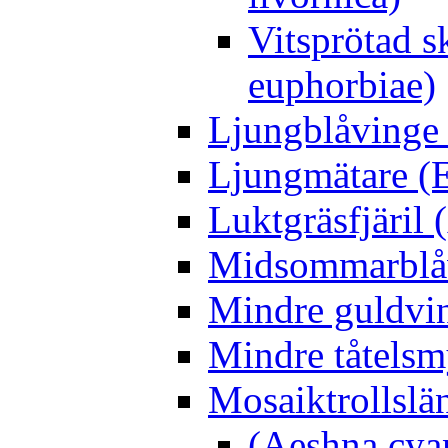
Vitsprötad 
euphorbiae)
Ljungblåvinge 
Ljungmätare (E
Luktgräsfjäril
Midsommarblåvi
Mindre guldvin
Mindre tåtelsm
Mosaiktrollslä
(Aeshna cya