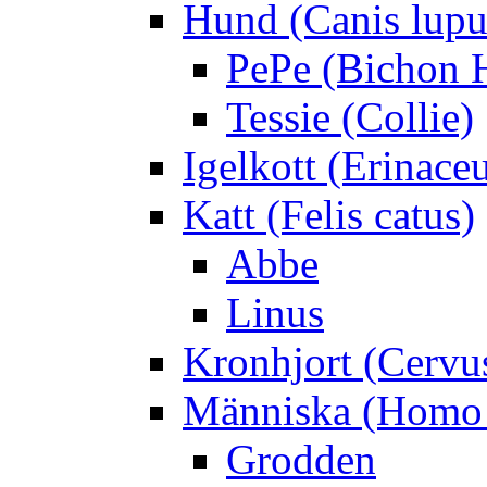
Hund (Canis lupus
PePe (Bichon 
Tessie (Collie)
Igelkott (Erinace
Katt (Felis catus)
Abbe
Linus
Kronhjort (Cervu
Människa (Homo 
Grodden