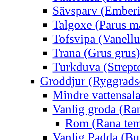
Sävsparv (Emberi
Talgoxe (Parus m
Tofsvipa (Vanellu
Trana (Grus grus)
Turkduva (Strept
Groddjur (Ryggrads
Mindre vattensala
Vanlig groda (Ra
Rom (Rana tem
Vanlig Padda (Bu