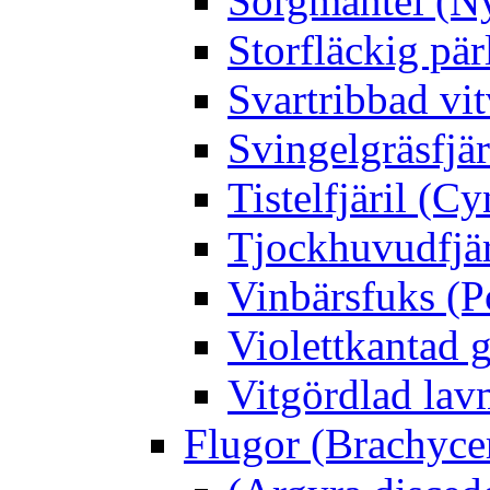
Sorgmantel (Ny
Storfläckig pär
Svartribbad vit
Svingelgräsfjä
Tistelfjäril (Cy
Tjockhuvudfjär
Vinbärsfuks (P
Violettkantad 
Vitgördlad lavm
Flugor (Brachyce