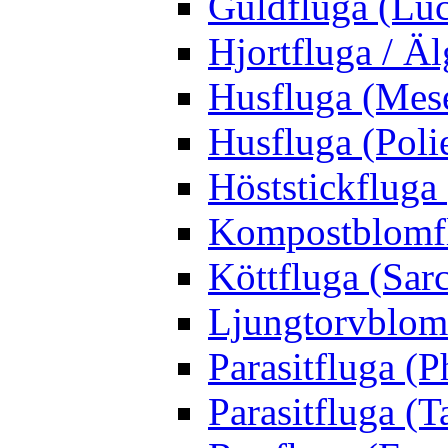
Guldfluga (Luci
Hjortfluga / Ä
Husfluga (Mes
Husfluga (Polie
Höststickfluga
Kompostblomflu
Köttfluga (Sar
Ljungtorvblomf
Parasitfluga (P
Parasitfluga (T