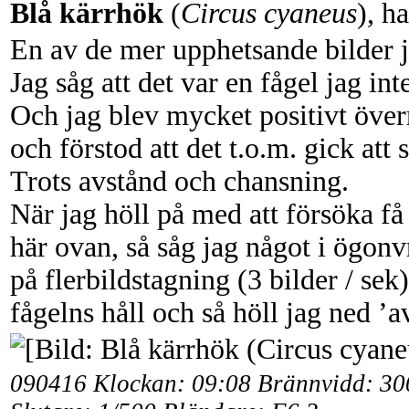
Blå kärrhök
(
Circus cyaneus
), h
En av de mer upphetsande bilder j
Jag såg att det var en fågel jag inte
Och jag blev mycket positivt öve
och förstod att det t.o.m. gick att 
Trots avstånd och chansning.
När jag höll på med att försöka få
här ovan, så såg jag något i ögon
på flerbildstagning (3 bilder / sek
fågelns håll och så höll jag ned ’a
090416 Klockan: 09:08 Brännvidd: 3