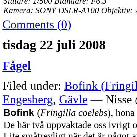
Slutare: 1/500 Bländare: F6.3
Kamera: SONY DSLR-A100 Objektiv: 
Comments (0)
tisdag 22 juli 2008
Fågel
Filed under:
Bofink (Fringil
Engesberg
,
Gävle
— Nisse 
Bofink
(
Fringilla coelebs
), hona
De här två uppvaktade oss ivrigt 
Lite småtrevligt när det är något a