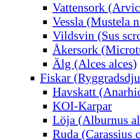
Vattensork (Arvico
Vessla (Mustela n
Vildsvin (Sus scr
Åkersork (Microtu
Älg (Alces alces)
Fiskar (Ryggradsdju
Havskatt (Anarhi
KOI-Karpar
Löja (Alburnus a
Ruda (Carassius c