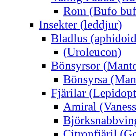
Rom (Bufo buf
Insekter (leddjur)
Bladlus (aphidoid
(Uroleucon)
Bönsyrsor (Mant
Bönsyrsa (Mant
Fjärilar (Lepidopt
Amiral (Vaness
Björksnabbving
Citronfjäril (