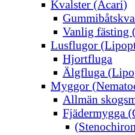
Kvalster (Acari)
Gummibåtskval
Vanlig fästing 
Lusflugor (Lipop
Hjortfluga
Älgfluga (Lipo
Myggor (Nematoc
Allmän skogs
Fjädermygga (
(Stenochiro