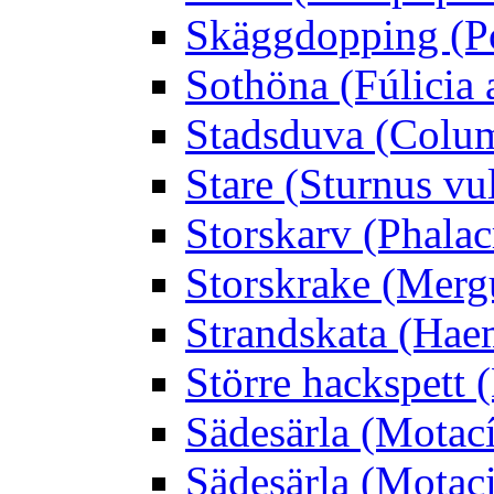
Skäggdopping (Po
Sothöna (Fúlicia a
Stadsduva (Colu
Stare (Sturnus vu
Storskarv (Phalac
Storskrake (Merg
Strandskata (Hae
Större hackspett
Sädesärla (Motacíl
Sädesärla (Motacil