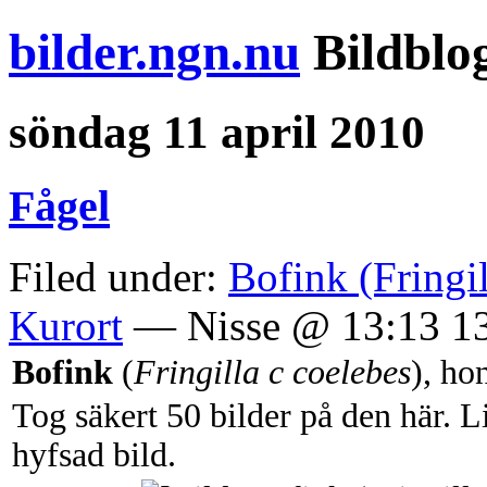
bilder.ngn.nu
Bildblo
söndag 11 april 2010
Fågel
Filed under:
Bofink (Fringil
Kurort
— Nisse @ 13:13 1
Bofink
(
Fringilla c coelebes
), ho
Tog säkert 50 bilder på den här. Li
hyfsad bild.