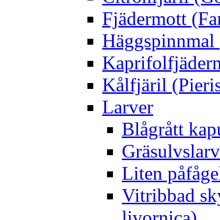
Fjädermott (Fa
Häggspinnmal 
Kaprifolfjäder
Kålfjäril (Pieri
Larver
Blågrått kap
Gräsulvslarv
Liten påfåge
Vitribbad sk
livornica)