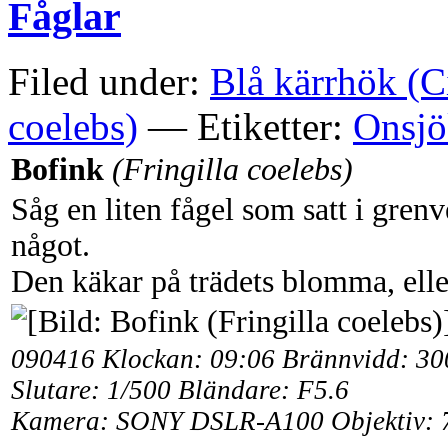
Fåglar
Filed under:
Blå kärrhök (C
coelebs)
— Etiketter:
Onsjö
Bofink
(Fringilla coelebs)
Såg en liten fågel som satt i gren
något.
Den käkar på trädets blomma, elle
090416 Klockan: 09:06 Brännvidd: 3
Slutare: 1/500 Bländare: F5.6
Kamera: SONY DSLR-A100 Objektiv: 