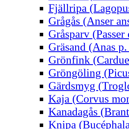
Fjällripa (Lagopu
Grågås (Anser an
Gråsparv (Passer
Gräsand (Anas p.
Grönfink (Carduel
Gröngöling (Picus
Gärdsmyg (Troglo
Kaja (Corvus mo
Kanadagås (Brant
Knipa (Bucéphala 