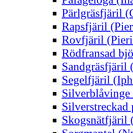
Pärlgräsfjäril
Rapsfjäril (Pier
Rovfjäril (Pier
Rödfransad bjö
Sandgräsfjäril
Segelfjäril (Iph
Silverblåving
Silverstreckad 
Skogsnätfjäril 