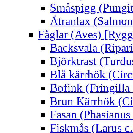
Småspigg (Pungit
Ätranlax (Salmon 
Fåglar (Aves) [Rygg
Backsvala (Ripari
Björktrast (Turdus
Blå kärrhök (Circ
Bofink (Fringilla
Brun Kärrhök (Ci
Fasan (Phasianus 
Fiskmås (Larus c.