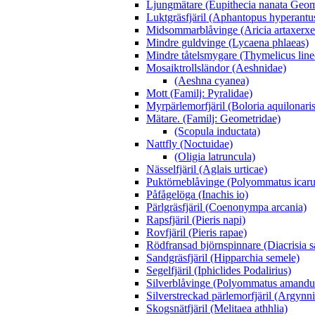
Ljungmätare (Eupithecia nanata Geom
Luktgräsfjäril (Aphantopus hyperantu
Midsommarblåvinge (Aricia artaxerxe
Mindre guldvinge (Lycaena phlaeas)
Mindre tåtelsmygare (Thymelicus line
Mosaiktrollsländor (Aeshnidae)
(Aeshna cyanea)
Mott (Familj: Pyralidae)
Myrpärlemorfjäril (Boloria aquilonaris
Mätare. (Familj: Geometridae)
(Scopula inductata)
Nattfly (Noctuidae)
(Oligia latruncula)
Nässelfjäril (Aglais urticae)
Puktörneblåvinge (Polyommatus icaru
Påfågelöga (Inachis io)
Pärlgräsfjäril (Coenonympa arcania)
Rapsfjäril (Pieris napi)
Rovfjäril (Pieris rapae)
Rödfransad björnspinnare (Diacrisia s
Sandgräsfjäril (Hipparchia semele)
Segelfjäril (Iphiclides Podalirius)
Silverblåvinge (Polyommatus amandu
Silverstreckad pärlemorfjäril (Argynn
Skogsnätfjäril (Melitaea athhlia)