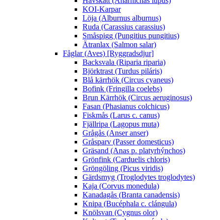
Havskatt (Anarhichas lupus)
KOI-Karpar
Löja (Alburnus alburnus)
Ruda (Carassius carassius)
Småspigg (Pungitius pungitius)
Ätranlax (Salmon salar)
Fåglar (Aves) [Ryggradsdjur]
Backsvala (Riparia riparia)
Björktrast (Turdus piláris)
Blå kärrhök (Circus cyaneus)
Bofink (Fringilla coelebs)
Brun Kärrhök (Circus aeruginosus)
Fasan (Phasianus colchicus)
Fiskmås (Larus c. canus)
Fjällripa (Lagopus muta)
Grågås (Anser anser)
Gråsparv (Passer domesticus)
Gräsand (Anas p. platyrhýnchos)
Grönfink (Carduelis chloris)
Gröngöling (Picus viridis)
Gärdsmyg (Troglodytes troglodytes)
Kaja (Corvus monedula)
Kanadagås (Branta canadensis)
Knipa (Bucéphala c. clángula)
Knölsvan (Cygnus olor)