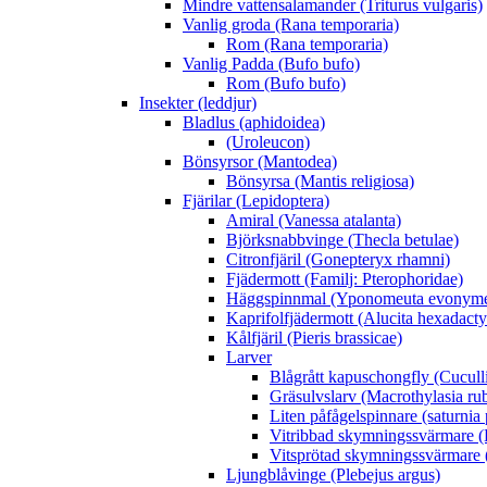
Mindre vattensalamander (Triturus vulgaris)
Vanlig groda (Rana temporaria)
Rom (Rana temporaria)
Vanlig Padda (Bufo bufo)
Rom (Bufo bufo)
Insekter (leddjur)
Bladlus (aphidoidea)
(Uroleucon)
Bönsyrsor (Mantodea)
Bönsyrsa (Mantis religiosa)
Fjärilar (Lepidoptera)
Amiral (Vanessa atalanta)
Björksnabbvinge (Thecla betulae)
Citronfjäril (Gonepteryx rhamni)
Fjädermott (Familj: Pterophoridae)
Häggspinnmal (Yponomeuta evonyme
Kaprifolfjädermott (Alucita hexadacty
Kålfjäril (Pieris brassicae)
Larver
Blågrått kapuschongfly (Cuculli
Gräsulvslarv (Macrothylasia rub
Liten påfågelspinnare (saturnia
Vitribbad skymningssvärmare (H
Vitsprötad skymningssvärmare 
Ljungblåvinge (Plebejus argus)