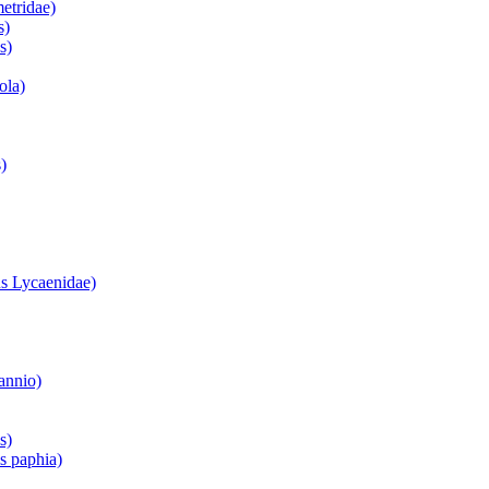
etridae)
s)
s)
ola)
)
s Lycaenidae)
annio)
s)
is paphia)