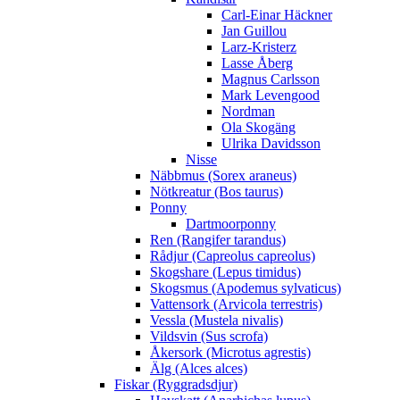
Carl-Einar Häckner
Jan Guillou
Larz-Kristerz
Lasse Åberg
Magnus Carlsson
Mark Levengood
Nordman
Ola Skogäng
Ulrika Davidsson
Nisse
Näbbmus (Sorex araneus)
Nötkreatur (Bos taurus)
Ponny
Dartmoorponny
Ren (Rangifer tarandus)
Rådjur (Capreolus capreolus)
Skogshare (Lepus timidus)
Skogsmus (Apodemus sylvaticus)
Vattensork (Arvicola terrestris)
Vessla (Mustela nivalis)
Vildsvin (Sus scrofa)
Åkersork (Microtus agrestis)
Älg (Alces alces)
Fiskar (Ryggradsdjur)