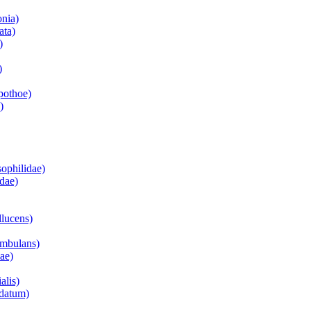
onia)
ata)
)
)
pothoe)
)
ophilidae)
idae)
llucens)
ombulans)
ae)
alis)
ndatum)