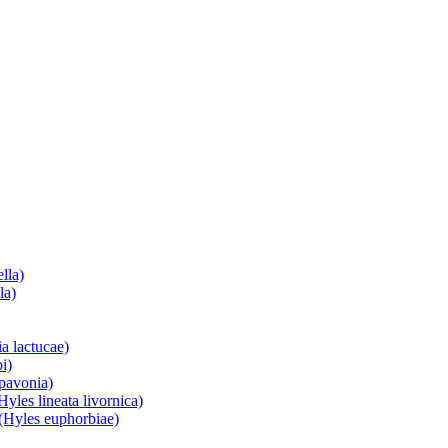
lla)
la)
a lactucae)
i)
 pavonia)
yles lineata livornica)
(Hyles euphorbiae)