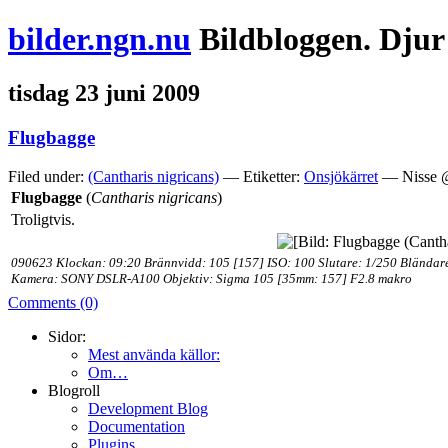
bilder.ngn.nu
Bildbloggen. Djur
tisdag 23 juni 2009
Flugbagge
Filed under:
(Cantharis nigricans)
— Etiketter:
Onsjökärret
— Nisse @
Flugbagge
(
Cantharis nigricans
)
Troligtvis.
090623 Klockan: 09:20 Brännvidd: 105 [157] ISO: 100 Slutare: 1/250 Bländar
Kamera: SONY DSLR-A100 Objektiv: Sigma 105 [35mm: 157] F2.8 makro
Comments (0)
Sidor:
Mest använda källor:
Om…
Blogroll
Development Blog
Documentation
Plugins