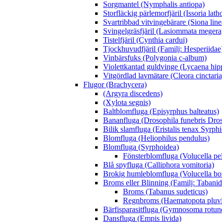
Sorgmantel (Nymphalis antiopa)
Storfläckig pärlemorfjäril (Issoria lath
Svartribbad vitvingebärare (Siona line
Svingelgräsfjäril (Lasiommata megera
Tistelfjäril (Cynthia cardui)
Tjockhuvudfjäril (Familj: Hesperiidae
Vinbärsfuks (Polygonia c-album)
Violettkantad guldvinge (Lycaena hip
Vitgördlad lavmätare (Cleora cinctaria
Flugor (Brachycera)
(Argyra discedens)
(Xylota segnis)
Baltblomfluga (Episyrphus balteatus)
Bananfluga (Drosophila funebris Dros
Bilik slamfluga (Eristalis tenax Syrph
Blomfluga (Heliophilus pendulus)
Blomfluga (Syrphoidea)
Fönsterblomfluga (Volucella pe
Blå spyfluga (Calliphora vomitoria)
Brokig humleblomfluga (Volucella b
Broms eller Blinning (Familj: Tabanid
Broms (Tabanus sudeticus)
Regnbroms (Haematopota pluvi
Bärfisparasitfluga (Gymnosoma rotu
Dansfluga (Empis livida)