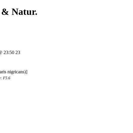
 & Natur.
 23:50 23
e: F5.6