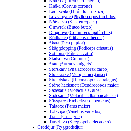
Koltrast (Turdus m. mérula)
Kråka (Corvus corone)
Ladusvala (Hirúndo r. rústica)
Lövsångare (Phylloscopus tróchilus)
Nötväcka (Sitta europaea)
Ormvråk (Buteo buteo)
Ringduva (Columba p. palúmbus)
Rödhake (Erithacus rubecula)
Skata (Pica p. pica)
Skäggdopping (Podiceps cristatus)
Sothöna (Fúlicia a. atra)
Stadsduva (Columba)
Stare (Sturnus vulgaris)
Storskarv (Phalacrocorax carbo)
Storskrake (Mergus merganser)
Strandskata (Haematopus ostralegus)
Större hackspett (Dendrocopos major)
Sädesärla (Motacílla a. alba)
Sädesärla (Motacilla alba baicalensis)
Sävsparv (Emberiza schoeníclus)
Talgoxe (Parus major)
Tofsvipa (Vanellus vanellus)
Trana (Grus grus)
Turkduva (Streptopelia decaocto)
Groddjur (Ryggradsdjur)