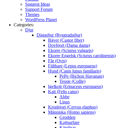
Suggest Ideas
Support Forum
Themes
WordPress Planet
Categories:
Djur
Däggdjur (Ryggradsdjur)
Bäver (Castor fiber)
Dovhjort (Dama dama)
Ekorre (Sciurus vulgaris)
Ekorre Engelsk (Sciurus carolinensis)
Får (Ovis)
Fälthare (Lepus europaeus)
Hund (Canis lupus familiaris)
PePe (Bichon Havanais)
Tessie (Collie)
Igelkott (Erinaceus europaeus)
Katt (Felis catus)
Abbe
Linus
Kronhjort (Cervus elaphus)
Människa (Homo sapiens)
Grodden
Kajtsurfare
Kändisar